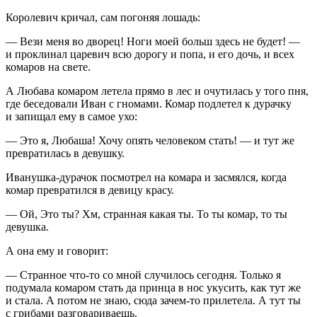
Королевич кричал, сам погоняя лошадь:
— Вези меня во дворец! Ноги моей больш здесь не будет! —
и проклинал царевич всю дорогу и попа, и его дочь, и всех
комаров на свете.
А Любава комаром летела прямо в лес и очутилась у того пня,
где беседовали Иван с гномами. Комар подлетел к дурачку
и запищал ему в самое ухо:
— Это я, Любаша! Хочу опять человеком стать! — и тут же
превратилась в девушку.
Иванушка-дурачок посмотрел на комара и засмялся, когда
комар превратился в девицу красу.
— Ой, Это ты? Хм, странная какая ты. То ты комар, то ты
девушка.
А она ему и говорит:
— Странное что-то со мной случилось сегодня. Только я
подумала комаром стать да принца в нос укусить, как тут же
и стала. А потом не знаю, сюда зачем-то прилетела. А тут ты
с грибами разговариваешь.