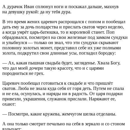
А дурачок Иван сплюнул ноги и поскакал дальше, махнув
на девушку рукой: да ну тебя дура.
В это время жених царевич распрощался с попом и пообещал
дать ему за дочь полцарства и прислать сватов через неделю,
а когда умрёт царь-батюшка, то и королевой станет. Поп
обрадовался, посмотрел на свои железные под замком сундуки
и улыбнулся — только он знал, что эти сундуки скрывают
половину золотых монет, представил себе их уже полными
золота, подкрутил свои длинные усы, погладил бородку:
— Ах, какая пышная свадьба будет, загляденье. Хвала Богу,
что дал моей дочери такую красоту, что и с царями
породниться не грех.
Царевич пообещал готовиться к свадьбе и что пришлёт
сватов. Люба не знала куда себя от горя деть. Путем не спала
и не ела, осунулась, и наряды ни в радость. От царя подарки
привезли, украшения, служанок прислали. Наряжают ее,
охают:
— Посмотри, какие кружева, жемчугом шелка отделаны.
А она только смотрит печально на себя в зеркало и со стоном
вздыхает: