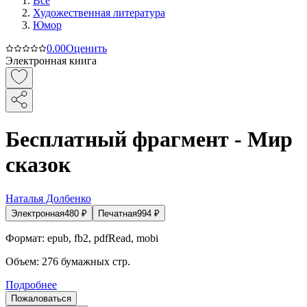
Все
Художественная литература
Юмор
0.0
0
Оценить
Электронная книга
Бесплатный фрагмент - Мир
сказок
Наталья Долбенко
Электронная
480
₽
Печатная
994
₽
Формат:
epub, fb2, pdfRead, mobi
Объем:
276
бумажных стр.
Подробнее
Пожаловаться