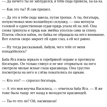
— Да ничего ты не заблудился, я тебя сюда привела, ха-ха-ха.
— Как это ты? Я сам пришел.
— Да это я тебя сюда завела, путая тропки. А ты, богатырь,
почувствовал мою волшебную силушку, — она мотнула
головой и единственная седая прядь упала ей на лоб. Она
снова тряхнула и прядь как змейка уползла сама за спину.
Платок сбился набок, но бабка не обращала на него внимание.
Вот платок скоро закроет ей один глаз, а ей все равно.
— Ну тогда рассказывай, бабуля, чего тебе от меня
понадобилось?
Баба Яга взяла зеркало в серебряной оправе и протянула
богатырю. Он только глянул и не мог оторваться: на него
смотрели милые ясные глаза красавицы. Она грустно
посмотрела на него и слёзы покатились по щекам.
— Кто это? — спросил богатырь.
— А это моя внучка Василиса, — ответила баба Яга. — Я же
тоже была тыщу лет назад в молодости красавицей.
— Ты-то что ли? Ой, насмешила!