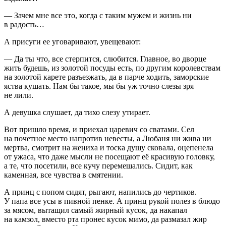
— Зачем мне все это, когда с таким мужем и жизнь ни
в радость…
А присуги ее уговаривают, увещевают:
— Да ты что, все стерпится, слюбится. Главное, во дворце
жить будешь, из золотой посуды есть, по другим королевствам
на золотой карете разъезжать, да в парче ходить, заморские
яства кушать. Нам бы такое, мы бы уж точно слезы зря
не лили.
А девушка слушает, да тихо слезу утирает.
Вот пришло время, и приехал царевич со сватами. Сел
на почетное место напротив невесты, а Любаня ни жива ни
мертва, смотрит на жениха и тоска душу сковала, оцепенела
от ужаса, что даже мысли не посещают её красивую головку,
а те, что посетили, все кучу перемешались. Сидит, как
каменная, все чувства в смятении.
А принц с попом сидят, рыгают, напились до чертиков.
У папа все усы в пивной пенке. А принц рукой полез в блюдо
за мясом, вытащил самый жирный кусок, да накапал
на камзол, вместо рта пронес кусок мимо, да размазал жир