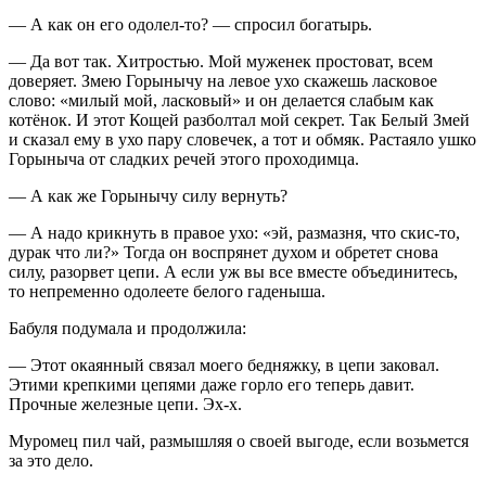
— А как он его одолел-то? — спросил богатырь.
— Да вот так. Хитростью. Мой муженек простоват, всем
доверяет. Змею Горынычу на левое ухо скажешь
ласк
овое
слово: «милый мой,
ласк
овый» и он делается слабым как
котёнок. И этот Кощей разболтал мой секрет. Так Белый Змей
и сказал ему в ухо пару словечек, а тот и обмяк. Растаяло ушко
Горыныча от сладких речей этого проходимца.
— А как же Горынычу силу вернуть?
— А надо крикнуть в правое ухо: «эй, размазня, что скис-то,
дурак что ли?» Тогда он воспрянет духом и обретет снова
силу, разорвет цепи. А если уж вы все вместе объединитесь,
то непременно одолеете белого гаденыша.
Бабуля подумала и продолжила:
— Этот окаянный связал моего бедняжку, в цепи заковал.
Этими крепкими цепями даже горло его теперь давит.
Прочные железные цепи. Эх-х.
Муромец пил чай, размышляя о своей выгоде, если возьмется
за это дело.