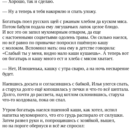
— Хорошо, так и сделаю.
— Ну а теперь я тебя накормлю и спать уложу.
Богатырь поел русских щей с ржаным хлебом да куском мяса.
Потом бабуля подала ему лягушачьих лапок целое блюдо.
И все это он запил мухоморным отваром, да еще
с настоенными соцветьями одолень травы. Он сильно наелся,
но всё равно по привычке попросил пшённую кашу
с молоком. Вспомнил мать: она ему в детстве говорила:
«Слабый ты у меня, видно мало каши кушаешь». А теперь вот
он богатырь и кашу много ест и хлеба с мясом хватает.
— Нет, Илюшенька, кашку с утра сварю, а на ночь несварение
будет.
Наевшись досыта и согласившись с бабкой, Илья улегся спать,
а старуха долго ещё копошилась у печки и что-то всё шептала.
Долго, почти до рассвета, над котлом склонившись, старуха
что-то колдовала, пока он спал.
Утром богатырь наелся пшенной каши, как хотел, испил
напитка мухоморного, что его грудь распирало от силушки.
Затем развел руки и, попрощавшись с хозяйкой, вышел,
но на пороге обернуся и всё же спросил: