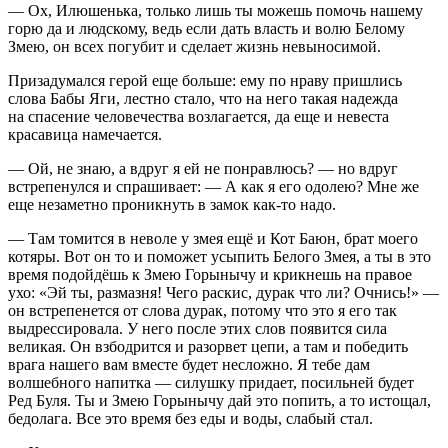
— Ох, Илюшенька, только лишь ты можешь помочь нашему
горю да и людскому, ведь если дать власть и волю Белому
Змею, он всех погубит и сделает жизнь невыносимой.
Призадумался герой еще больше: ему по нраву пришлись
слова Бабы Яги, лестно стало, что на него такая надежда
на спасение человечества возлагается, да еще и невеста
красавица намечается.
— Ой, не знаю, а вдруг я ей не понравлюсь? — но вдруг
встрепенулся и спрашивает: — А как я его одолею? Мне же
еще незаметно проникнуть в замок как-то надо.
— Там томится в неволе у змея ещё и Кот Баюн, брат моего
котяры. Вот он то и поможет усыпить Белого Змея, а ты в это
время подойдёшь к Змею Горынычу и крикнешь на правое
ухо: «Эй ты, размазня! Чего раскис, дурак что ли? Очнись!» —
он встрепенется от слова дурак, потому что это я его так
выдрессировала. У него после этих слов появится сила
великая. Он взбодрится и разорвет цепи, а там и победить
врага нашего вам вместе будет несложно. Я тебе дам
волшебного напитка — силушку придает, посильней будет
Ред Буля. Ты и Змею Горынычу дай это попить, а то истощал,
бедолага. Все это время без еды и воды, слабый стал.