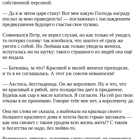
собственной персоной.
— Да я ж зятем царя стану! Вот мне какую Господь награду
послал за мою праведность! — поглаживал с наслаждением
предвкушения будущего счастья свое пузико.
Сомневался Петр, не верил слухам, но как только её увидел,
то потерял голову: так влюбился, что захотел её сразу же
увезти с собой. Но Любаша как только увидела жениха,
испугалась ни на шутку: такого страшного из людей она ещё
не видала.
— Батюшка, за что? Красивей и милей женихи приходили,
и то я не соглашалась. А этот уж совсем невыносим!
— Акстись, бесстыдница. Он же королевич. Ну и что, что
не красивый и рябой, зато полцарства дает в приданное.
Будешь как сыр в масле кататься. Я согласен. На сей раз твои
отказы я не принимаю. Говорю тебе мое нет, а королевичу да.
Она ни слова не сказала, а выбежала на крыльцо своего
большого красивого дома и хотела было горько заплакать —
как она сможет с таким уродом всю жизнь жить!? С таким
и богатства не надо, без любви-то.
Разревелась девушка, ладонями слезы утирает, не унимается,