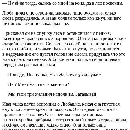
— Ну айда тогда, садись со мной на коня, да в лес поскочим.
Люба ничего не ответила, закрыла лицо руками и только
снова разрыдалась. А Иван-болван только хмыкнул, ничего
не поняв. Так и поскакал дальше.
Прискакал он на опушку леса и остановился у пенька,
на котором к
расов
ались 3 боровичка. Он не знал грибы какие
съедобные какие нет. Соскочл со своей палки, просто хотел
ею их сшибить, и только было замахнулся, но остановился
в недоумении: его пустая голова не смогла придумать что это
или кто это на пеньке. А боровички шляпки сняли и давай
перед ним раскланиваться:
— Пощади, Иванушка, мы тебе службу сослужим.
— Вы? Мне? Чаго вы можете-то?
— Мы твои три желания исполним. Загадывай.
Иванушка вдург вспомнил о Любашке, какая она грустная
ему в последнее время попадалась. Это первая мысль что
пришла в его голову. Он своей выгоды не понимал
и по натуре был добрым, всегда готовый помочь страдающим,
и сейчас ему девушку жалко стало. Она только одна