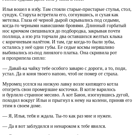
Илья вошел в избу. Там стояли старые-пристарые стулья, стол,
сундук. Старуха встретила его, согнувшись, и сухая как
метелка. Глаза её черной дырой скрывались под седыми,
когда-то черными нависшими бровями. Длинный горбатый
нос крючком свешивался до подбородка, закрывая почти
поллица, а изо рта торчали два оставшихся желтых клыка
с коричневым налётом. И там, где когда-то были зубы,
остались у неё одни губы. Ее седые космы неряшливо
выбивались из-под линялого платка. Она скривила рот
и прохрипела сипло:
— Давай-ка чайку тебе особого заварю с дороги, а то, поди,
устал. Да и коня твоего напою, чтоб не помер от страха.
Муромец уселся на низкую лавку возле кипящего котла
отогреть свои промерзшие косточки. В котле варилось
и бурлило странное месиво. А кот Баюн, изогнувшись дугой,
походил вокруг Ильи и прыгнул к нему на колени, приняв его
этим в своем доме.
— Я, Илья, тебя и ждала. Ты-то как раз мне и нужен.
— Да я вот заблудился и ненароком к тебе явился.