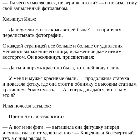
— Ты чего ухмыляешься, не веришь что ли? — и показала ему
свой запыленный фотоальбом.
Хмыкнул Илья:
— Да неужели ж и ты красавицей была? — и принялся
перелистывать фотографии.
С каждой страницей все больше и больше от удивления
менялось выражение его лица, искаженное даже неким
восторгом. Он воскликнул, присвистывая:
— Да ты и впрямь красотка была, хоть пей воду с лица.
— У меня и мужья красивые были, — продолжила старуха
и показала фотку, где она стоит в обнимку с высоким статным
красавцем. Усмехнулась: — А теперь догадайся, вот с кем
это я?
Илья почесал затылок:
— Принц что ли заморский?
— А вот и ни фига, — вытащила она фигушку вперед
и сузила глазки от удовольствия: — Кощеюшка Бессмертный
тут, а с ним рядом я.