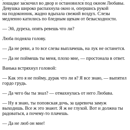
лошадке заскочил во двор и остановился под окном Любавы.
Девушка широко распахнула окно и, опершись рукой
на подоконник, жадно вдыхала свежий воздух. Слезы
медленно катились по бледным щекам от безысходности.
— Эй, дуреха, опять ревешь что ли?
Люба подняла голову.
— Да не реви, а то все слезы выплачешь, на лук не останется.
— Да не поймешь ты меня, плохо мне, — простонала в ответ.
Ванька встряхнул головой:
— Как это я не пойму, дурак что ли я? Я все знаю, — выпятил
гордо грудь.
— Да чего бы ты знал? — отмахнулась от него Любава.
— Ну я знаю, ты поповская дочь, за царевича замуж
выходишь. Все ж это знают. Я ж не глухой. Вот и должна ты
радоваться, а почему-то плачешь.
— Да не люб он мне!