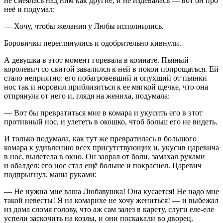
не смеялась над ним как другие, и не издевалась — вот он про
неё и подумал:
— Хочу, чтобы желания у Любы исполнились.
Боровички переглянулись и одобрительно кивнули.
А девушка в этот момент горевала в комнате. Пьяный
королевич со свитой завалился к ней в покои попрощаться. Ей
стало неприятно: его побагровевший и опухший от пьянки
нос так и норовил приблизиться к ее мягкой щечке, что она
отпрянула от него и, глядя на жениха, подумала:
— Вот бы превратиться мне в комара и укусить его в этот
противный нос, и улететь в окошко, чтоб больш его не видеть.
И только подумала, как тут же превратилась в большого
комара к удивлению всех присутствующих и, укусив царевича
в нос, вылетела в окно. Он заорал от боли, замахал руками
и обалдел: его нос стал ещё больше и покраснел. Царевич
подпрыгнул, маша руками:
— Не нужна мне ваша Любавушка! Она кусается! Не надо мне
такой невесты! Я на ко
марих
е не хочу жениться! — и выбежал
из дома сломя голову, что аж сам залез в карету, слуги еле-еле
успели заскочить на козлы, и они поскакали во дворец.