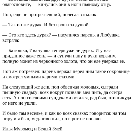
благословите, — кинулись они в ноги пьяному отцу.
Поп, еще не протрезвевший, почесал затылок:
— Так он же дурак. И без гроша за душой.
— Это кто здесь дурак? — насупился парень, а Любушка
встряла:
— Батюшка, Иванушка теперь уже не дурак. И у нас
приданное даже есть, — и сунули папу в руки корзину,
полную монет из червонного золота, что он еле удержал ее.
Поп аж потрезвел: парень держал перед ним такое сокровище
и смотрел умными карими глазами.
На следующий же день поп обвенчал молодых, сыграли
пышную свадьбу: всех вокруг позвали мед пить, да осетра
есть. А поп со своими сундуками остался, рад был, что никуда
от него не ушли.
И было там веселье, и как во всех сказках говорится: на том
пиру и я был, мед-
пиво
пил, но в рот не попало.
Илья Муромец и Белый Змей