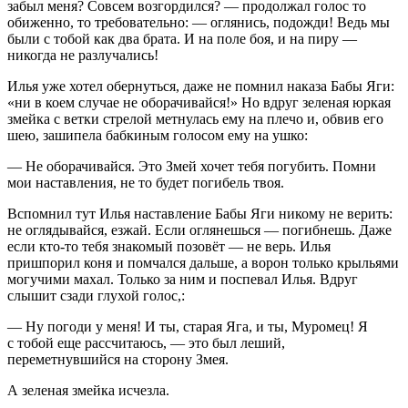
забыл меня? Совсем возгордился? — продолжал голос то
обиженно, то требовательно: — оглянись, подожди! Ведь мы
были с тобой как два брата. И на поле боя, и на пиру —
никогда не разлучались!
Илья уже хотел обернуться, даже не помнил наказа Бабы Яги:
«ни в коем случае не оборачивайся!» Но вдруг зеленая юркая
змейка с ветки стрелой метнулась ему на плечо и, обвив его
шею, зашипела бабкиным голосом ему на ушко:
— Не оборачивайся. Это Змей хочет тебя погубить. Помни
мои наставления, не то будет погибель твоя.
Вспомнил тут Илья наставление Бабы Яги никому не верить:
не оглядывайся, езжай. Если оглянешься — погибнешь. Даже
если кто-то тебя знакомый позовёт — не верь. Илья
пришпорил коня и помчался дальше, а ворон только крыльями
могучими махал. Только за ним и поспевал Илья. Вдруг
слышит сзади глухой голос,:
— Ну погоди у меня! И ты, старая Яга, и ты, Муромец! Я
с тобой еще рассчитаюсь, — это был леший,
переметнувшийся на сторону Змея.
А зеленая змейка исчезла.