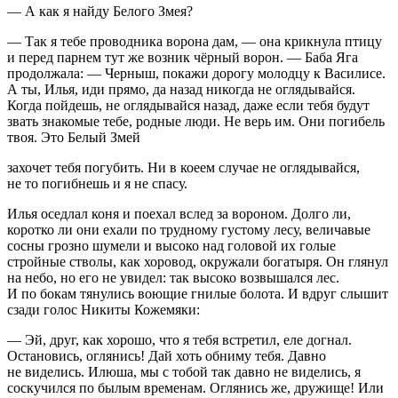
— А как я найду Белого Змея?
— Так я тебе проводника ворона дам, — она крикнула птицу
и перед парнем тут же возник чёрный ворон. — Баба Яга
продолжала: — Черныш, покажи дорогу молодцу к Василисе.
А ты, Илья, иди прямо, да назад никогда не оглядывайся.
Когда пойдешь, не оглядывайся назад, даже если тебя будут
звать знакомые тебе, родные люди. Не верь им. Они погибель
твоя. Это Белый Змей
захочет тебя погубить. Ни в коеем случае не оглядывайся,
не то погибнешь и я не спасу.
Илья оседлал коня и поехал вслед за вороном. Долго ли,
коротко ли они ехали по трудному густому лесу, величавые
сосны грозно шумели и высоко над головой их голые
стройные стволы, как хоровод, окружали богатыря. Он глянул
на небо, но его не увидел: так высоко возвышался лес.
И по бокам тянулись воющие гнилые болота. И вдруг слышит
сзади голос Никиты Кожемяки:
— Эй, друг, как хорошо, что я тебя встретил, еле догнал.
Остановись, оглянись! Дай хоть обниму тебя. Давно
не виделись. Илюша, мы с тобой так давно не виделись, я
соскучился по былым временам. Оглянись же, дружище! Или