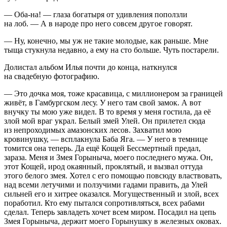
— Оба-на! — глаза богатыря от удивления поползли
на лоб. — А в народе про него совсем другое говорят.
— Ну, конечно, мы уж не такие молодые, как раньше. Мне
тыща стукнула недавно, а ему на сто больше. Чуть постарели.
Долистал альбом Илья почти до конца, наткнулся
на свадебную фотографию.
— Это дочка моя, тоже красавица, с миллионером за границей
живёт, в Гамбургском лесу. У него там свой замок. А вот
внучку ты мою уже видел. В то время у меня гостила, да её
злой мой враг украл. Белый змей Улей. Он прилетел сюда
из непроходимых амазонских лесов. Захватил мою
кровинушку, — всплакнула Баба Яга. — У него в темнице
томится она теперь. Да ещё Кощей Бессмертный предал,
зараза. Меня и Змея Горыныча, моего последнего мужа. Он,
этот Кощей, ирод окаянный, проклятый, и вызвал оттуда
этого белого змея. Хотел с его помощью повсюду властвовать,
над всеми летучими и ползучими гадами править, да Улей
сильней его и хитрее оказался. Могущественный и злой, всех
поработил. Кто ему пытался сопротивляться, всех рабами
сделал. Теперь завладеть хочет всем миром. Посадил на цепь
Змея Горыныча, держит моего Горынушку в железных оковах.