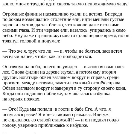
коню, мне-то трудно идти сквозь такую непроходимую чащу.
Огромные филины насмешливо ухали на ветвях. Впереди
по бокам возвышались сто
летн
ие ели, идти мешали густые
заросли кустов, да так близко, что кололи даже иголками
своими глаза. И эти черные ели, казалось, упирались в само
небо. Ему даже страшно-жутковато стало первое время, но он
тряхнул головой и подумал:
— Что же я, трус что ли, — и, чтобы не бояться, засвистел
весёлый напев, чтобы как-то подбодриться.
Он глянул на небо, но его не увидел — высоко возвышался
лес. Снова филин на дереве заухал, а потом ему вторил
другой. Богатырь обвел взглядом вокруг и справа, среди
просвета между ветвями, заметил тусклый огонёк справа.
Обвел взглядом вокруг и завернул в ту сторону своего коня.
Когда они подошли поближе, там оказалась избушка
на курьих ножках.
— Ого! Куда мы попали: в гости к бабе Яге. А что, я
испугался разве? Я и не с такими сражался. Или уж
не справлюсь со старой старухой?! — и он поднял гордо
голову, уверенно приближаясь к избушке.