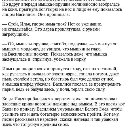
Но вдруг впереди мышка-норушка молниеносно взобралась
на коня, прыгнула богатырю на нос и лицо ее ему показалось
лицом Василисы. Она пропищала:
— Стой, Илья, где же мама твоя? Нет ее уже давно,
не оглядывайся. Это лярва проклятущая, с руками
загребущими.
— Ой, мышка-норушка, спасибо, подружка, — чмокнул он
мышку в мордочку, да увидел, что мышкины глаза
на Василисины похожи. Показалось даже, что мышка
засмущалась и, спрыгнув, убежала в норку.
Илья пришпорил коня и припустил ходу, слыша за спиной,
как ругалась и рычала от злости лярва, топала ногами, даже
пыль столбом встала, но богатырь был уже далеко от неё,
а мышка вперёд убежала. Василиса послала ее предупредить
парня, ведь ее бабуля здесь, у поля, теряла свою силу.
Когда Илья приблизился к воротам замка, он почувствовал
зловещие крики воронья, парящие над замком. В это время кот
Баюн по приказу Василисы умурлыкивал Белого Змея, чтобы
усыпить его и дать богатырю возможность пройти. Кот ему
песни рассказывал нараспев, сказки напевал и так убаюкал
змея, что тот уснул крепким сном.