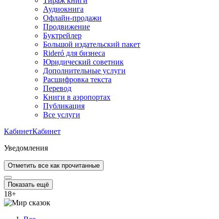
Тираж книги
Аудиокнига
Офлайн-продажи
Продвижение
Буктрейлер
Большой издательский пакет
Rideró для бизнеса
Юридический советник
Дополнительные услуги
Расшифровка текста
Перевод
Книги в аэропортах
Публикация
Все услуги
Кабинет
Кабинет
Уведомления
Отметить все как прочитанные
Показать ещё
18
+