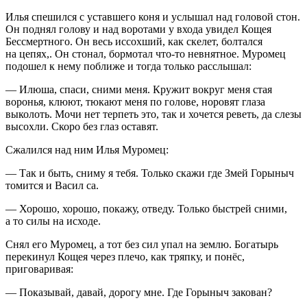
Илья спешился с уставшего коня и услышал над головой стон.
Он поднял голову и над воротами у входа увидел Кощея
Бессмертного. Он весь иссохший, как скелет, болтался
на цепях,. Он стонал, бормотал что-то невнятное. Муромец
подошел к нему поближе и тогда только расслышал:
— Илюша, спаси, сними меня. Кружит вокруг меня стая
воронья, клюют, тюкают меня по голове, норовят глаза
выколоть. Мочи нет терпеть это, так и хочется реветь, да слезы
высохли. Скоро без глаз оставят.
Сжалился над ним Илья Муромец:
— Так и быть, сниму я тебя. Только скажи где Змей Горыныч
томится и Васил са.
— Хорошо, хорошо, покажу, отведу. Только быстрей сними,
а то силы на исходе.
Снял его Муромец, а тот без сил упал на землю. Богатырь
перекинул Кощея через плечо, как тряпку, и понёс,
приговаривая:
— Показывай, давай, дорогу мне. Где Горыныч закован?