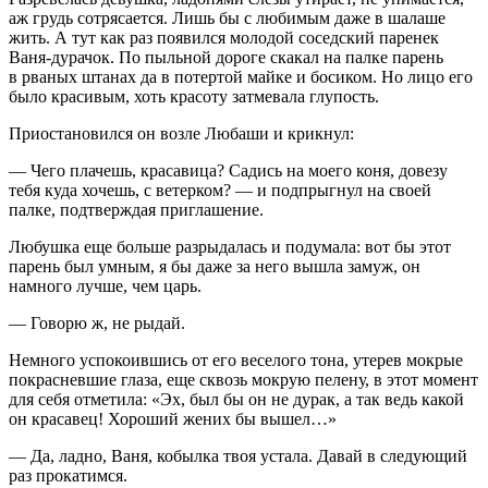
аж грудь сотрясается. Лишь бы с любимым даже в шалаше
жить. А тут как раз появился молодой соседский паренек
Ваня-дурачок. По пыльной дороге скакал на палке парень
в рваных штанах да в потертой майке и босиком. Но лицо его
было красивым, хоть красоту затмевала глупость.
Приостановился он возле Любаши и крикнул:
— Чего плачешь, красавица? Садись на моего коня, довезу
тебя куда хочешь, с ветерком? — и подпрыгнул на своей
палке, подтверждая приглашение.
Любушка еще больше разрыдалась и подумала: вот бы этот
парень был умным, я бы даже за него вышла замуж, он
намного лучше, чем царь.
— Говорю ж, не рыдай.
Немного успокоившись от его веселого тона, утерев мокрые
покрасневшие глаза, еще сквозь мокрую пелену, в этот момент
для себя отметила: «Эх, был бы он не дурак, а так ведь какой
он красавец! Хороший жених бы вышел…»
— Да, ладно, Ваня, кобылка твоя устала. Давай в следующий
раз прокатимся.