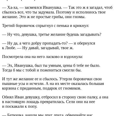
— Ха-ха, — засмеялся Иванушка. — Так это ж я загадал, чтоб
сбылось все, что ты задумала. Поэтому и исполниось твое
желание. Это ж не простые грибы, они гномы.
Третий боровичок спрыгнул с пенька и крикнул:
— Ну что, девушка, третье желание будешь загадывать?
— Ну да, а чего добру пропадать-то? — и обернулся
к Любе. — Ну давай, загадывай, твое ж.
Посмотрела она на него
ласк
ово и вздохнула:
— Эх, Иванушка, был ты умным, цены б тебе не было.
Тогда б мы с тобой и пожениться смогли бы.
И тут же желание ее и сбылось. Утерли боровички свои
пышные усы и исчезли. А на их месте оказалась большая
корзина с приданным, подарок от гномиков.
Обнял Иван девушку, отбросил в сторону свою палку, а она
в настоящую лошадь превратилась. Сели они на нее
и поскакали к попу.
— Батюшка, нашли мы друг друга, обвенчайте нас,