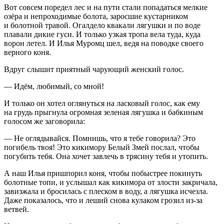
Вот совсем поредел лес и на пути стали попадаться мелкие
озёра и непроходимые болота, заросшие кустарником
и болотной травой. Огалдело квакали лягушки и по воде
плавали дикие гуси. И только узкая тропа вела туда, куда
ворон летел. И Илья Муромц шел, ведя на поводке своего
верного коня.
Вдруг слышит приятный чарующий женский голос.
— Идём, любимый, со мной!
И только он хотел оглянуться на
ласк
овый голос, как ему
на грудь прыгнула огромная зеленая лягушка и бабкиным
голосом же заговорила:
— Не оглядывайся. Помнишь, что я тебе говорила? Это
погибель твоя! Это кикимору Белый Змей послал, чтобы
погубить тебя. Она хочет завлечь в трясину тебя и утопить.
А наш Илья пришпорил коня, чтобы побыстрее покинуть
болотные топи, и услышал как кикимора от злости закричала,
завизжала и бросилась с плеском в воду, а лягушка исчезла.
Даже показалось, что и леший снова кулаком грозил из-за
ветвей.