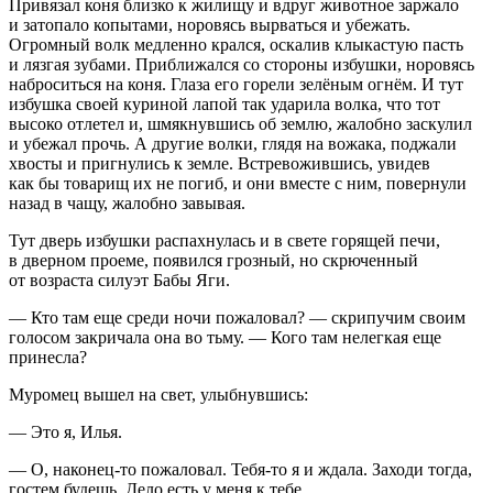
Привязал коня близко к жилищу и вдруг животное заржало
и затопало копытами, норовясь вырваться и убежать.
Огромный волк медленно крался, оскалив клыкастую пасть
и лязгая зубами. Приближался со стороны избушки, норовясь
наброситься на коня. Глаза его горели зелёным огнём. И тут
избушка своей куриной лапой так ударила волка, что тот
высоко отлетел и, шмякнувшись об землю, жалобно заскулил
и убежал прочь. А другие волки, глядя на вожака, поджали
хвосты и пригнулись к земле. Встревожившись, увидев
как бы товарищ их не погиб, и они вместе с ним, повернули
назад в чащу, жалобно завывая.
Тут дверь избушки распахнулась и в свете горящей печи,
в дверном проеме, появился грозный, но скрюченный
от возраста силуэт Бабы Яги.
— Кто там еще среди ночи пожаловал? — скрипучим своим
голосом закричала она во тьму. — Кого там нелегкая еще
принесла?
Муромец вышел на свет, улыбнувшись:
— Это я, Илья.
— О, наконец-то пожаловал. Тебя-то я и ждала. Заходи тогда,
гостем будешь. Дело есть у меня к тебе.