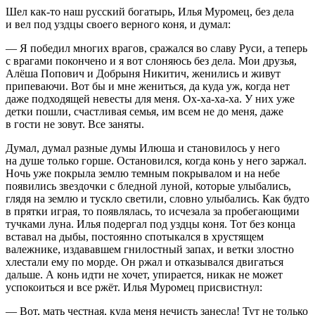
Шел как-то наш русский богатырь, Илья Муромец, без дела
и вел под уздцы своего верного коня, и думал:
— Я победил многих врагов, сражался во славу Руси, а теперь
с врагами покончено и я вот слоняюсь без дела. Мои друзья,
Алёша Попович и Добрыня Никитич, женились и живут
припеваючи. Вот бы и мне жениться, да куда уж, когда нет
даже подходящей невесты для меня. Ох-ха-ха-ха. У них уже
детки пошли, счастливая семья, им всем не до меня, даже
в гости не зовут. Все заняты.
Думал, думал разные думы Илюша и становилось у него
на душе только горше. Остановился, когда конь у него заржал.
Ночь уже покрыла землю темным покрывалом и на небе
появились звездочки с бледной луной, которые улыбались,
глядя на землю и тускло светили, словно улыбались. Как будто
в прятки играя, то появлялась, то исчезала за пробегающими
тучками луна. Илья подергал под уздцы коня. Тот без конца
вставал на дыбы, постоянно спотыкался в хрустящем
валежнике, издававшем гнилостный запах, и ветки злостно
хлестали ему по морде. Он ржал и отказывался двигаться
дальше. А конь идти не хочет, упирается, никак не может
успокоиться и все ржёт. Илья Муромец присвистнул:
— Вот, мать честная, куда меня нечисть занесла! Тут не только