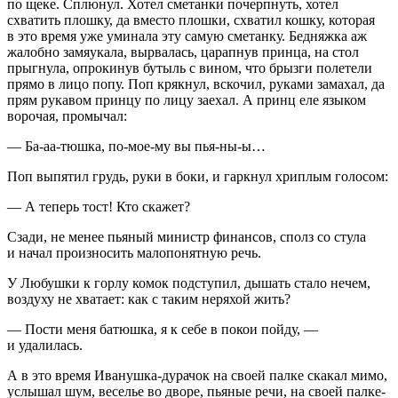
по щеке. Сплюнул. Хотел сметанки почерпнуть, хотел
схватить плошку, да вместо плошки, схватил кошку, которая
в это время уже уминала эту самую сметанку. Бедняжка аж
жалобно замяукала, вырвалась, царапнув принца, на стол
прыгнула, опрокинув бутыль с
вино
м, что брызги полетели
прямо в лицо попу. Поп крякнул, вскочил, руками замахал, да
прям рукавом принцу по лицу заехал. А принц еле языком
ворочая, промычал:
— Ба-аа-тюшка, по-мое-му вы пья-ны-ы…
Поп выпятил грудь, руки в боки, и гаркнул хриплым голосом:
— А теперь тост! Кто скажет?
Сзади, не менее пьяный министр финансов, сполз со стула
и начал произносить малопонятную речь.
У Любушки к горлу комок подступил, дышать стало нечем,
воздуху не хватает: как с таким неряхой жить?
— Пости меня батюшка, я к себе в покои пойду, —
и удалилась.
А в это время Иванушка-дурачок на своей палке скакал мимо,
услышал шум, веселье во дворе, пьяные речи, на своей палке-