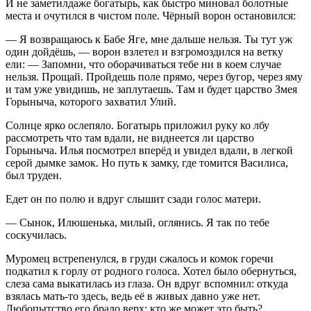
И не заметилдаже богатырь, как быстро миновал болотные
места и очутился в чистом поле. Чёрный ворон остановился:
— Я возвращаюсь к Бабе Яге, мне дальше нельзя. Ты тут уж
один дойдёшь, — ворон взлетел и взгромоздился на ветку
ели: — Запомни, что оборачиваться тебе ни в коем случае
нельзя. Прощай. Пройдешь поле прямо, через бугор, через яму
и там уже увидишь, не заплутаешь. Там и будет царство Змея
Горыныча, которого захватил Улий.
Солнце ярко ослепяло. Богатырь приложил руку ко лбу
рассмотреть что там вдали, не виднеется ли царство
Горыныча. Илья посмотрел вперёд и увидел вдали, в легкой
серой дымке замок. Но путь к замку, где томится Василиса,
был труден.
Едет он по полю и вдруг слышит сзади голос матери.
— Сынок, Илюшенька, милый, оглянись. Я так по тебе
соскучилась.
Муромец встрепенулся, в груди сжалось и комок горечи
подкатил к горлу от родного голоса. Хотел было обернуться,
слеза сама выкатилась из глаза. Он вдруг вспомнил: откуда
взялась мать-то здесь, ведь её в живых давно уже нет.
Любопытство его брало верх: кто же может это быть?