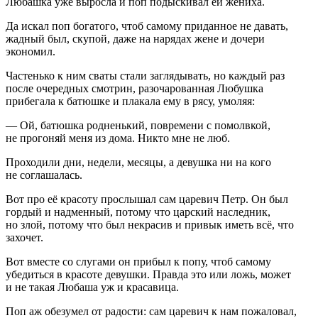
Любашка уже выросла и поп подыскивал ей жениха.
Да искал поп богатого, чтоб самому приданное не давать,
жадный был, скупой, даже на нарядах жене и дочери
экономил.
Частенько к ним сваты стали заглядывать, но каждый раз
после очередных смотрин, разочарованная Любушка
прибегала к батюшке и плакала ему в рясу, умоляя:
— Ой, батюшка родненький, повремени с помолвкой,
не прогоняй меня из дома. Никто мне не люб.
Проходили дни, недели, месяцы, а девушка ни на кого
не соглашалась.
Вот про её красоту прослышал сам царевич Петр. Он был
гордый и надменный, потому что царский наследник,
но злой, потому что был некрасив и привык иметь всё, что
захочет.
Вот вместе со слугами он прибыл к попу, чтоб самому
убедиться в красоте девушки. Правда это или ложь, может
и не такая Любаша уж и красавица.
Поп аж обезумел от радости: сам царевич к нам пожаловал,