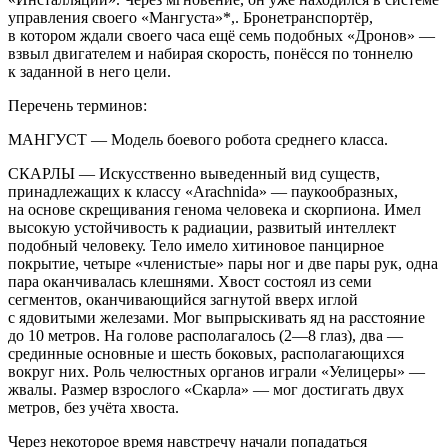
управления своего «Мангуста»*,. Бронетранспортёр,
в котором ждали своего часа ещё семь подобных «Дронов» —
взвыл двигателем и набирая скорость, понёсся по тоннелю
к заданной в него цели.
Перечень терминов:
МАНГУСТ
— Модель боевого робота среднего класса.
СКАРЛЫ — Искусственно выведенный вид существ,
принадлежащих к классу «Arachnida» — паукообразных,
на основе скрещивания генома человека и скорпиона. Имел
высокую устойчивость к радиации, развитый интеллект
подобный человеку. Тело имело хитиновое панцирное
покрытие, четыре «
член
истые» пары ног и две пары рук, одна
пара оканчивалась клешнями. Хвост состоял из семи
сегментов, оканчивающийся загнутой вверх иглой
с ядовитыми железами. Мог выпрыскивать яд на расстояние
до 10 метров. На голове располагалось (2—8 глаз), два —
срединные основные и шесть боковых, располагающихся
вокруг них. Роль челюстных органов играли «Уелицеры» —
жвалы. Размер взрослого «Скарла» — мог достигать двух
метров, без учёта хвоста.
Через некоторое время навстречу начали попадаться