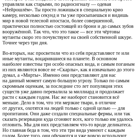
управляли как старыми, по радиосигналу — одевая
«Нейрошлём». Ты просто ложишься в специальную крио
камеру, несколько секунд и ты уже просыпаешься и видишь
мир в новой телесной ипостаси, более совершенной,
практически полностью состоящей из брони и до самых зубов
вооружённой. Так что, что это такое — все эти чёртовы
мутанты скоро это почувствуют на своей собственной шкуре.
Точнее через три дня.
Во-вторых, нас просветили что из себя представляют те или
иные мутанты, воцарившиеся на планете. В основном
наиболее известны три особо опасных вида, и самым поганым
из них являются вовсе не «Скарлы», как я изначально до этого
думал, а «Мирты». Именно они представляют для нас
на данный момент самую большую угрозу. Только по самым
скромным оценкам, за последние сто лет популяция этих
существ уже давно перевалила за миллиард и продолжает
расти с каждым годом. Нас же наоборот становится всё
меньше. Дело в том, что эти мерзкие твари, в отличие
от других, охотятся на людей только с одной целью — для
пропитания. Они даже создали специальные фермы, или так
сказать резервации куда сгоняют всех, кого только им удалось
отловить. Мы для них представляем что-то вроде деликатеса.
Но главная беда в том, что эти три вида умнеют с каждым
годом. Более того, они обучаются и уже вовсю используют