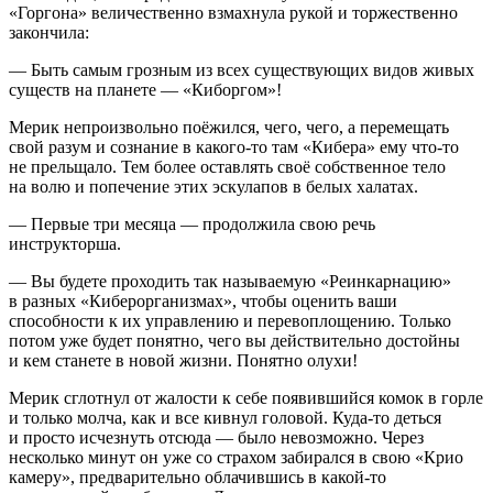
«Горгона» величественно взмахнула рукой и торжественно
закончила:
— Быть самым грозным из всех существующих видов живых
существ на планете — «Киборгом»!
Мерик непроизвольно поёжился, чего, чего, а перемещать
свой разум и сознание в какого-то там «Кибера» ему что-то
не прельщало. Тем более оставлять своё собственное тело
на волю и попечение этих эскулапов в белых халатах.
— Первые три месяца — продолжила свою речь
инструкторша.
— Вы будете проходить так называемую «Реинкарнацию»
в разных «Киберорганизмах», чтобы оценить ваши
способности к их управлению и перевоплощению. Только
потом уже будет понятно, чего вы действительно достойны
и кем станете в новой жизни. Понятно олухи!
Мерик сглотнул от жалости к себе появившийся комок в горле
и только молча, как и все кивнул головой. Куда-то деться
и просто исчезнуть отсюда — было невозможно. Через
несколько минут он уже со страхом забирался в свою «Крио
камеру», предварительно облачившись в какой-то