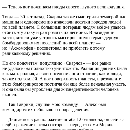
— Теперь вот пожинаем плоды своего глупого великодушия.
Тогда — 30 лет назад, Скарлы также смастерили землеройные
машины и одновременно атаковали десятки городов людей
по всей планете. С большими потерями людям всё же удалось
отбить эту атаку и разгромить их легионы. В назидании
за это, хотели уже устроить массированную термоядерную
бомбардировку их поселений по всей планете —
но «Аскомофен» посоветовал не прибегать к этому
радикальному решению.
По его подсчётам, популяцию «Скарлов» — всё равно
не удалось бы полностью уничтожить. Радиация для них была
как мать родная, а свои поселения они строили, как и люди,
также под землёй. А вот поверхность планеты, в результате
этих бомбардировок постигла бы ещё более печальная участь,
и она была бы угроблена для жизнедеятельности человека
вконец.
— Так Гаврики, слушай мою команду — Алекс был
командиром их небольшого подразделения.
— Двигаемся в расположение штаба 12 батальона, он сейчас
ведёт сражение в этом
сектор
е — перед глазами Мерика
появилась карта подвергшегося атаки района.