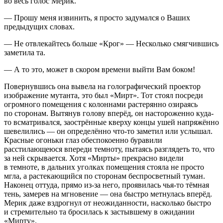
во весь голос Мерик.
— Прошу меня извинить, я просто задумался о Ваших
предыдущих словах.
— Не отвлекайтесь больше «Крог» — Несколько смягчившись
заметила та.
— А то это, может в скором времени выйти Вам боком!
Повернувшись она вывела на голографический проектор
изображение мутанта, это был «Мирт». Тот стоял посреди
огромного помещения с колоннами растерянно озираясь
по сторонам. Вытянув голову вперёд, он настороженно куда-
то всматривался, заострённые кверху концы ушей напряжённо
шевелились — он определённо что-то заметил или услышал.
Красные огоньки глаз обеспокоенно буравили
расстилающеюся впереди темноту, пытаясь разглядеть то, что
за ней скрывается. Хотя «Мирты» прекрасно видели
в темноте, в дальних уголках помещения стояла не просто
мгла, а растекающийся по сторонам беспросветный туман.
Наконец оттуда, прямо из-за него, проявилась чья-то тёмная
тень, замерев на мгновение — она быстро метнулась вперёд.
Мерик даже вздрогнул от неожиданности, насколько быстро
и стремительно та бросилась к застывшему в ожидании
«Мирту».