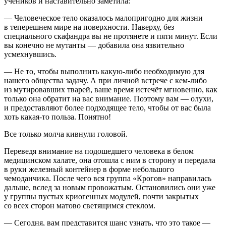
учеников и наставительно заметила:
— Человеческое тело оказалось малопригодно для жизни
в теперешнем мире на поверхности. Наверху, без
специального скафандра вы не протянете и пяти минут. Если
вы конечно не мутанты — добавила она язвительно
усмехнувшись.
— Не то, чтобы выполнить какую-либо необходимую для
нашего общества задачу. А при личной встрече с кем-либо
из мутировавших тварей, ваше время истечёт мгновенно, как
только она обратит на вас внимание. Поэтому вам — олухи,
и предоставляют более подходящее тело, чтобы от вас была
хоть какая-то польза. Понятно!
Все только молча кивнули головой.
Переведя внимание на подошедшего человека в белом
медицинском халате, она отошла с ним в сторону и передала
в руки железный контейнер в форме небольшого
чемоданчика. После чего вся группа «Крогов» направилась
дальше, вслед за новым провожатым. Остановились они уже
у группы пустых криогенных модулей, почти закрытых
со всех сторон матово светящимся стеклом.
— Сегодня, вам представится шанс узнать, что это такое —