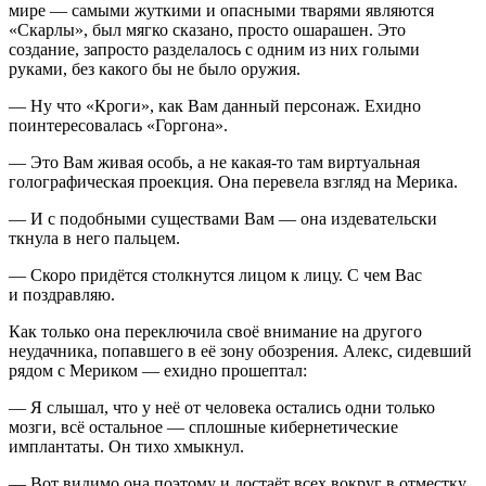
мире — самыми жуткими и опасными тварями являются
«Скарлы», был мягко сказано, просто ошарашен. Это
создание, запросто разделалось с одним из них голыми
руками, без какого бы не было оружия.
— Ну что «Кроги», как Вам данный персонаж. Ехидно
поинтересовалась «Горгона».
— Это Вам живая особь, а не какая-то там виртуальная
голографическая проекция. Она перевела взгляд на Мерика.
— И с подобными существами Вам — она издевательски
ткнула в него пальцем.
— Скоро придётся столкнутся лицом к лицу. С чем Вас
и поздравляю.
Как только она переключила своё внимание на другого
неудачника, попавшего в её зону обозрения. Алекс, сидевший
рядом с Мериком — ехидно прошептал:
— Я слышал, что у неё от человека остались одни только
мозги, всё остальное — сплошные кибернетические
имплантаты. Он тихо хмыкнул.
— Вот видимо она поэтому и достаёт всех вокруг в отместку.