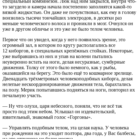
специальный комбинезон. Люк над ним закрылся, внутри что-
то загудело и камера начала постепенно заполнятся какой-то
вязкой жидкостью. Он даже не почувствовал, как ему в голову
вонзились тысячи тончайших электродов, в десятки раз
меньше человеческого волоса и проникли в мозг. Очнулся он
уже в другом обличье и это уже не было телом человека.
Первое что он увидел, когда у него появилось зрение, это
огромный зал, в котором по кругу располагались все
12 киборгов, в специальных крепёжных стойках. Некоторые,
уже выбравшись из них и упав на колени пытались
неуверенно встать на ноги, делая несуразные, сумбурные
движения. Толку от этого было немного, как у рыбы,
оказавшейся на берегу. Это было ещё то кошмарное зрелище.
Две
надцат
ь трёхметровых человекоподобных киборга, делая
нелепые нескоординированные движения тела, барахтались
на полу. Мерик попытавшись подняться на ноги, повторил их
печальную участь.
— Ну что олухи, царя небесного, поняли, что не всё так
просто под этим небом. Услышал он издевательский,
язвительный, знакомый голос «Горгоны».
— Управлять подобным телом, эта целая наука. У человека
при рождении на это уходит полтора, два года, у Вас балбесы,
на это отпущено не более месяца.