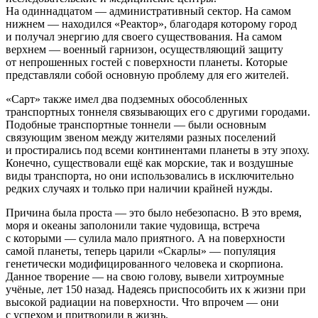
На один
надцат
ом — административный
сектор
. На самом
нижнем — находился «Реактор», благодаря которому город
и получал энергию для своего существования. На самом
верхнем — военный гарнизон, осуществляющий защиту
от непрошенных гостей с поверхности планеты. Которые
представляли собой основную проблему для его жителей.
«Сарт» также имел два подземных обособленных
транспортных тоннеля связывающих его с другими городами.
Подобные транспортные тоннели — были основным
связующим звеном между жителями разных поселений
и простирались под всеми континентами планеты в эту эпоху.
Конечно, существовали ещё как морские, так и воздушные
виды транспорта, но они использовались в исключительно
редких случаях и только при наличии крайней нужды.
Причина была проста — это было небезопасно. В это время,
моря и океаны заполонили такие чудовища, встреча
с которыми — сулила мало приятного. А на поверхности
самой планеты, теперь царили «Скарлы» — популяция
генетически модифицированного человека и скорпиона.
Данное творение — на свою голову, вывели хитроумные
учёные, лет 150 назад. Надеясь приспособить их к жизни при
высокой радиации на поверхности. Что впрочем — они
с успехом и притворили в жизнь.