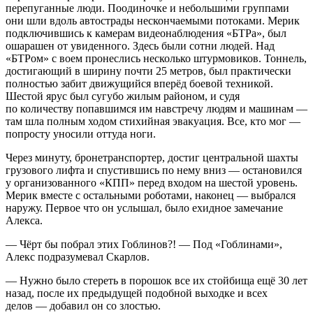
перепуганные люди. Поодиночке и небольшими группами
они шли вдоль автострады нескончаемыми потоками. Мерик
подключившись к камерам видеонаблюдения «БТРа», был
ошарашен от увиденного. Здесь были сотни людей. Над
«БТРом» с воем пронеслись несколько штурмовиков. Тоннель,
достигающий в ширину почти 25 метров, был практически
полностью забит движущийся вперёд боевой техникой.
Шестой ярус был сугубо жилым районом, и судя
по количеству попавшимся им навстречу людям и машинам —
там шла полным ходом стихийная эвакуация. Все, кто мог —
попросту уносили оттуда ноги.
Через минуту, бронетранспортер, достиг центральной шахты
грузового лифта и спустившись по нему вниз — остановился
у организованного «КПП» перед входом на шестой уровень.
Мерик вместе с остальными роботами, наконец — выбрался
наружу. Первое что он услышал, было ехидное замечание
Алекса.
— Чёрт бы побрал этих Гоблинов?! — Под «Гоблинами»,
Алекс подразумевал Скарлов.
— Нужно было стереть в
порош
ок все их стойбища ещё 30 лет
назад, после их предыдущей подобной выходке и всех
делов — добавил он со злостью.