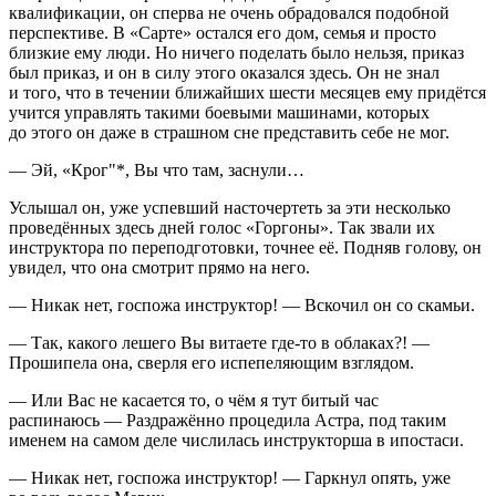
квалификации, он сперва не очень обрадовался подобной
перспективе. В «Сарте» остался его дом, семья и просто
близкие ему люди. Но ничего поделать было нельзя, приказ
был приказ, и он в силу этого оказался здесь. Он не знал
и того, что в течении ближайших шести месяцев ему придётся
учится управлять такими боевыми машинами, которых
до этого он даже в страшном сне представить себе не мог.
— Эй, «Крог"*, Вы что там, заснули…
Услышал он, уже успевший насточертеть за эти несколько
проведённых здесь дней голос «Горгоны». Так звали их
инструктора по переподготовки, точнее её. Подняв голову, он
увидел, что она смотрит прямо на него.
— Никак нет, госпожа инструктор! — Вскочил он со скамьи.
— Так, какого лешего Вы витаете где-то в облаках?! —
Прошипела она, сверля его испепеляющим взглядом.
— Или Вас не касается то, о чём я тут битый час
распинаюсь — Раздражённо процедила Астра, под таким
именем на самом деле числилась инструкторша в ипостаси.
— Никак нет, госпожа инструктор! — Гаркнул опять, уже