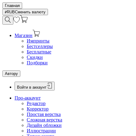
Главная
RUB
Сменить валюту
Магазин
Импринты
Бестселлеры
Бесплатные
Скидки
Подборки
Автору
Войти в аккаунт
Про-аккаунт
Редактор
Корректор
Простая верстка
Сложная верстка
Дизайн обложки
Иллюстрации