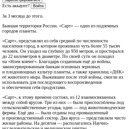
Есть аккаунт?
Войти
За 3 месяца до этого.
Бывшая территория
Росси
и. «Сарт» — один из подземных
городов планеты.
«Сарт», представлял из себя средний по численности
населения город, в котором проживало чуть более 55 тысяч
человек. Он уходил на глубину до 950 метров, и простирался
до 22 километров в диаметре. По своей сути он походил
на «Ноев ковчег». Благодаря созданным ещё до
войн
ы,
законсервированным банкам основных зерновых
и плодоовощных культур планеты, а также хранилищ «ДНК»
её животного мира. Выжившие после этой
войн
ы, смогли их
использовать для последующего воспроизведения
и обеспечения себя продуктами.
«Сарт», к этому времени состоял, из 12 взаимосвязанных
между собой ярусов. Три из них — были приспособлены под
сельскохозяйственные угодья, один — под животноводческие
фермы. Ещё два — были отданы под промышленный
и производственный
сектор
. Два яруса — представляли чисто
жилые районы. На десятом — располагались Научно-
исследовательские и медицинские центры.