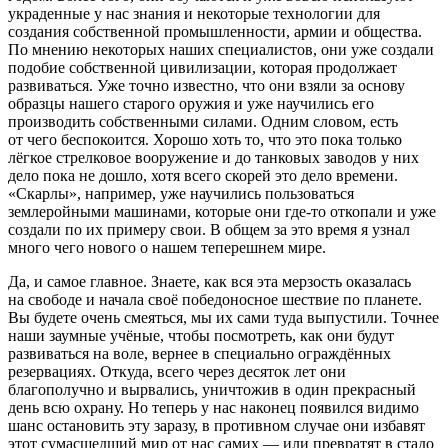
украденные у нас знания и некоторые технологии для
создания собственной промышленности, армии и общества.
По мнению некоторых наших специалистов, они уже создали
подобие собственной цивилизации, которая продолжает
развиваться. Уже точно известно, что они взяли за основу
образцы нашего старого оружия и уже научились его
производить собственными силами. Одним словом, есть
от чего беспокоится. Хорошо хоть то, что это пока только
лёгкое стрелковое вооружение и до танковых заводов у них
дело пока не дошло, хотя всего скорей это дело времени.
«Скарлы», например, уже научились пользоваться
землеройными машинами, которые они где-то откопали и уже
создали по их примеру свои. В общем за это время я узнал
много чего нового о нашем теперешнем мире.
Да, и самое главное. Знаете, как вся эта мерзость оказалась
на свободе и начала своё победоносное шествие по планете.
Вы будете очень смеяться, мы их сами туда выпустили. Точнее
наши заумные учёные, чтобы посмотреть, как они будут
развиваться на воле, вернее в специально ограждённых
резервациях. Откуда, всего через десяток лет они
благополучно и вырвались, уничтожив в один прекрасный
день всю охрану. Но теперь у нас наконец появился видимо
шанс остановить эту заразу, в противном случае они избавят
этот сумасшедший мир от нас самих — или превратят в стадо