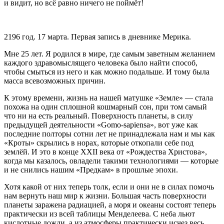
и видит, но всё равно ничего не поймёт!
2196 год. 17 марта. Первая запись в дневнике Мерика.
Мне 25 лет. Я родился в мире, где самым заветным желанием
каждого здравомыслящего человека было найти способ,
чтобы смыться из него и как можно подальше. И тому была
масса всевозможных причин.
К этому времени, жизнь на нашей матушке «Земле» — стала
похожа на один сплошной кошмарный сон, при том самый
что ни на есть реальный. Поверхность планеты, в силу
предыдущей деятельности «Gomo-sapiensa», вот уже как
последние полторы сотни лет не принадлежала нам и мы как
«Кроты» скрылись в норах, которые откопали себе под
землёй. И это в конце XXII века от «Рождества Христова»,
когда мы казалось, овладели такими технологиями — которые
и не снились нашим «Предкам» в прошлые эпохи.
Хотя какой от них теперь толк, если и они не в силах помочь
нам вернуть наш мир к жизни. Большая часть поверхности
планеты заражена радиацией, а моря и океаны состоят теперь
практически из всей таблицы Менделеева. С неба льют
кислот
ные дожди, а из атмосферы практически исчез весь