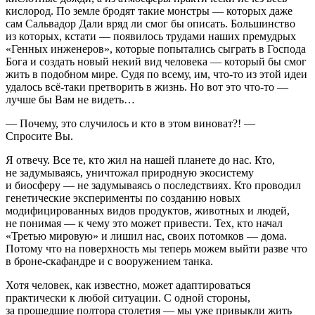
кислород. По земле бродят такие монстры — которых даже
сам Сальвадор Дали вряд ли смог бы описать. Большинство
из которых, кстати — появилось трудами наших премудрых
«Генных инженеров», которые попытались сыграть в Господа
Бога и создать новый некий вид человека — который бы смог
жить в подобном мире. Судя по всему, им, что-то из этой идеи
удалось всё-таки претворить в жизнь. Но вот это что-то —
лучше бы Вам не видеть…
— Почему, это случилось и кто в этом
вино
ват?! —
Спросите Вы.
Я отвечу. Все те, кто жил на нашей планете до нас. Кто,
не задумываясь, уничтожал природную экосистему
и биосферу — не задумываясь о последствиях. Кто проводил
генетические эксперименты по созданию новых
модифицированных видов продуктов, животных и людей,
не понимая — к чему это может привести. Тех, кто начал
«Третью мировую» и лишил нас, своих потомков — дома.
Потому что на поверхность мы теперь можем выйти разве что
в броне-скафандре и с вооружением танка.
Хотя человек, как известно, может адаптироваться
практически к любой ситуации. С одной стороны,
за прошедшие полтора столетия — мы уже привыкли жить