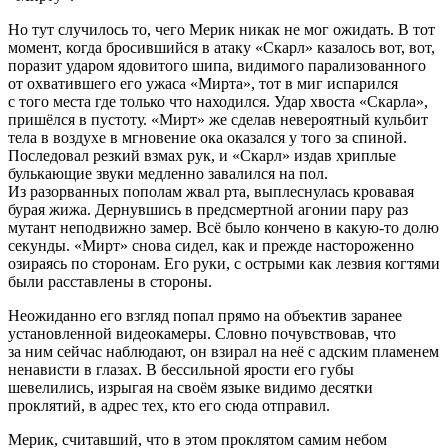
Но тут случилось то, чего Мерик никак не мог ожидать. В тот
момент, когда бросившийся в атаку «Скарл» казалось вот, вот,
поразит ударом ядовитого шипа, видимого парализованного
от охватившего его ужаса «Мирта», тот в миг испарился
с того места где только что находился. Удар хвоста «Скарла»,
пришёлся в пустоту. «Мирт» же сделав невероятный кульбит
тела в воздухе в мгновение ока оказался у того за спиной.
Последовал резкий взмах рук, и «Скарл» издав хриплые
булькающие звуки медленно завалился на пол.
Из разорванных пополам жвал рта, выплеснулась кровавая
бурая жижа. Дернувшись в предсмертной агонии пару раз
мутант неподвижно замер. Всё было кончено в какую-то долю
секунды. «Мирт» снова сидел, как и прежде настороженно
озираясь по сторонам. Его руки, с острыми как
лезв
ия когтями
были расставлены в стороны.
Неожиданно его взгляд попал прямо на объектив заранее
установленной видеокамеры. Словно почувствовав, что
за ним сейчас наблюдают, он взирал на неё с адским пламенем
ненависти в глазах. В бессильной ярости его губы
шевелились, изрыгая на своём языке видимо десятки
проклятий, в адрес тех, кто его сюда отправил.
Мерик, считавший, что в этом проклятом самим небом