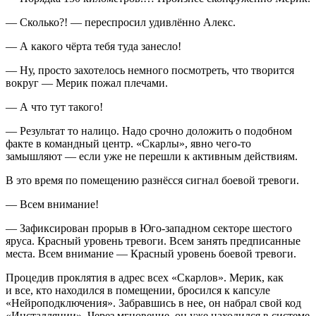
— Сколько?! — переспросил удивлённо Алекс.
— А какого чёрта тебя туда занесло!
— Ну, просто захотелось немного посмотреть, что творится
вокруг — Мерик пожал плечами.
— А что тут такого!
— Результат то налицо. Надо срочно доложить о подобном
факте в командный центр. «Скарлы», явно чего-то
замышляют — если уже не перешли к активным действиям.
В это время по помещению разнёсся сигнал боевой тревоги.
— Всем внимание!
— Зафиксирован прорыв в Юго-западном
сектор
е шестого
яруса. Красный уровень тревоги. Всем занять предписанные
места. Всем внимание — Красный уровень боевой тревоги.
Процедив проклятия в адрес всех «Скарлов». Мерик, как
и все, кто находился в помещении, бросился к капсуле
«Нейроподключения». Забравшись в нее, он набрал свой код
«
Инста
лляции». Через мгновение, он уже находился в системе