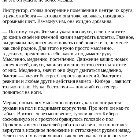
Инструктор, стояла посередине помещения в центре их круга,
в руках киборга — которым она тоже являлась, находился
огромный шест. Взмахнув им, она ехидно добавила.
— Поэтому, слушайте мои указания олухи, если не хотите
до конца своей никчёмной жизни выгребать клозеты. Главное,
вы должны научится чувствовать своё новое тело, не менее
как своё родное. Для этого нужно просто мысленно,
в деталях, представить себе, как вы подымаете руку.
Мысленно, медленно, постепенно. Движение ваших новых
конечностей, олухи, зависит именно от того что вы хотите
от них. Медленно, значит они будут двигаться медленно,
быстро — значит быстро. Скорость движений, быстрота
реакции и любые другие действия вашего «Кибера», зависят
только от вас. Ну ка, бестолочи — попытайтесь теперь
подняться на ноги.
Мерик, попытался мысленно ощутить, как он опирается
руками на пол и поднимает корпус тела. Про ноги он как-то
забыл. В итоге, через мгновение, туловище его Кибера
соскользнуло и с грохотом брякнулось головой о пол.
Проклиная всех создателей роботов на свете, он попытался
вернутся в исходное положение и оттолкнулся руками назад.
Через секунду, растянувшись как черепаха на спине он уже