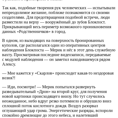
Так как, подобные творения рук человеческих — испытывали
непреодолимое желание, поближе познакомится со своими
создателями. Для предотвращения подобной встречи, люди
разместили на верху — вооружённый до зубов Блокпост.
Прикрывающий весь периметр возможного проникновения
данных «Родственничков» в город.
В одном, из выходящих на поверхность бронированных
куполов, где располагался один из оперативных центров
наблюдения Блокпоста — Мерик и нёс в этот день служебную
вахту. Просматривая последние видеозаписи, передаваемые
с модулей наблюдения — он заметил находившемуся рядом
Алексу.
— Мне кажется у «Скарлов» происходит какая-то нездоровая
возня?!
— Иди, посмотри! — Мерик попытался развернуть
разведывательный «Дрон» на второй круг, для получения
новой картинки происходящего внизу. Но тут случилось
неожиданное, небо вдруг резко потемнело и обрушило вниз
сплошной поток
кислот
ного дождя. Воздух разорвал
оглушающий удар грома. Энергетические разряды, вспороли
спокойно дремлющие до этого небеса, и налетевший