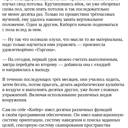
изучал свод потолка. Крутанувшись вбок, он уже обозревал
снова пол, затем опять потолок и так последовательно
не менее десятка раз. Только по прошествии трёхчасовых
мучений, ему удалось наконец занять вертикальное
положение. Один за другим, Киборги начали подниматься
с пола вслед за ним.
— Ну так что осознали олухи, что мысли то же материальны,
надо только научиться ими управлять — произнесла
удовлетворённо «Горгона».
— На сегодня, первый урок можно считать выполненным,
завтра перейдём ко второму — добавила она с ехидцей
и направилась к выходу.
В течении последующих трёх месяцев, они учились ходить,
затем бегать, потом прыгать, делать акробатические кульбиты
в воздухе и выполнять десятки других, уже более сложных
упражнений. Включая использование различных видов
вооружения.
Сам по себе «Кибер» имел десятки различных функций
в своём программном обеспечении. Он имел навигационную
систему ориентации, систему наведения и поиска заданных
целей, сенсорную систему сканирования пространства