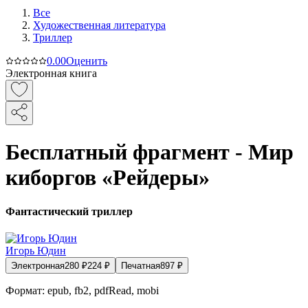
Все
Художественная литература
Триллер
0.0
0
Оценить
Электронная книга
Бесплатный фрагмент - Мир
киборгов «Рейдеры»
Фантастический триллер
Игорь Юдин
Электронная
280
₽
224
₽
Печатная
897
₽
Формат:
epub, fb2, pdfRead, mobi