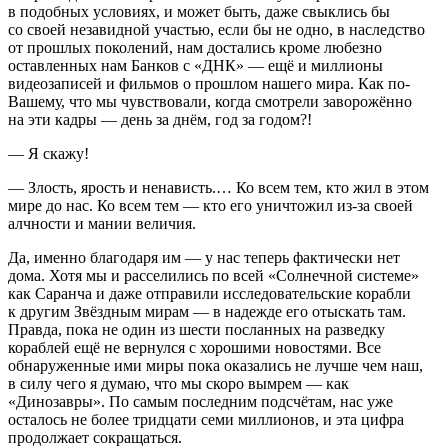
в подобных условиях, и может быть, даже свыклись бы
со своей незавидной участью, если бы не одно, в наследство
от прошлых поколений, нам достались кроме любезно
оставленных нам Банков с «ДНК» — ещё и миллионы
видеозаписей и фильмов о прошлом нашего мира. Как по-
Вашему, что мы чувствовали, когда смотрели заворожённо
на эти кадры — день за днём, год за годом?!
— Я скажу!
— Злость, ярость и ненависть.… Ко всем тем, кто жил в этом
мире до нас. Ко всем тем — кто его уничтожил из-за своей
алчности и мании величия.
Да, именно благодаря им — у нас теперь фактически нет
дома. Хотя мы и расселились по всей «Солнечной системе»
как Саранча и даже отправили исследовательские корабли
к другим Звёздным мирам — в надежде его отыскать там.
Правда, пока не один из шести посланных на разведку
кораблей ещё не вернулся с хорошими новостями. Все
обнаруженные ими миры пока оказались не лучше чем наш,
в силу чего я думаю, что мы скоро вымрем — как
«Динозавры». По самым последним подсчётам, нас уже
осталось не более тридцати семи миллионов, и эта цифра
продолжает сокращаться.