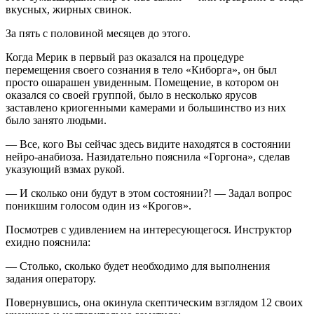
вкусных, жирных с
вино
к.
За пять с поло
вино
й месяцев до этого.
Когда Мерик в первый раз оказался на процедуре
перемещения своего сознания в тело «Киборга», он был
просто ошарашен увиденным. Помещение, в котором он
оказался со своей группой, было в несколько ярусов
заставлено криогенными камерами и большинство из них
было занято людьми.
— Все, кого Вы сейчас здесь видите находятся в состоянии
нейро-анабиоза. Назидательно пояснила «Горгона», сделав
указующий взмах рукой.
— И сколько они будут в этом состоянии?! — Задал вопрос
поникшим голосом один из «Крогов».
Посмотрев с удивлением на интересующегося. Инструктор
ехидно пояснила:
— Столько, сколько будет необходимо для выполнения
задания оператору.
Повернувшись, она окинула скептическим взглядом 12 своих