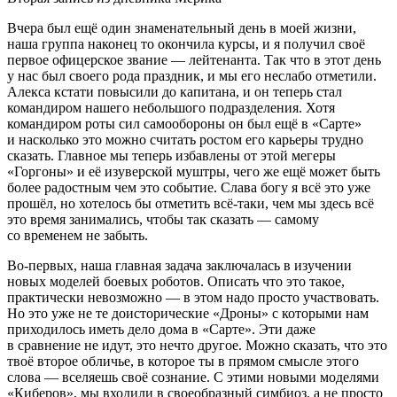
Вчера был ещё один знаменательный день в моей жизни,
наша группа наконец то окончила курсы, и я получил своё
первое офицерское звание — лейтенанта. Так что в этот день
у нас был своего рода праздник, и мы его неслабо отметили.
Алекса кстати повысили до капитана, и он теперь стал
командиром нашего небольшого подразделения. Хотя
командиром роты сил самообороны он был ещё в «Сарте»
и насколько это можно считать ростом его карьеры трудно
сказать. Главное мы теперь избавлены от этой мегеры
«Горгоны» и её изуверской муштры, чего же ещё может быть
более радостным чем это событие. Слава богу я всё это уже
прошёл, но хотелось бы отметить всё-таки, чем мы здесь всё
это время занимались, чтобы так сказать — самому
со временем не забыть.
Во-первых
, наша главная задача заключалась в изучении
новых моделей боевых роботов. Описать что это такое,
практически невозможно — в этом надо просто участвовать.
Но это уже не те доисторические «Дроны» с которыми нам
приходилось иметь дело дома в «Сарте». Эти даже
в сравнение не идут, это нечто другое. Можно сказать, что это
твоё второе обличье, в которое ты в прямом смысле этого
слова — вселяешь своё сознание. С этими новыми моделями
«Киберов», мы входили в своеобразный симбиоз, а не просто