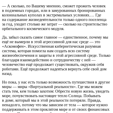
— А сколько, по Вашему мнению, сможет прожить человек
в подземных городах, или в замурованных бронированных
колониальных куполах в экстремальных условиях.… Где
на содержание жизнедеятельности только одного поселенца
за год, уходит столько же затрат — сколько на строительство
орбитального космического модуля.
Да, забыл сказать самое главное — единственное, почему мы
ещё не вымерли в этой агрессивной для нас среде — это
«Аскомофен». Искусственная кибернетическая разумная
система, которая помогла нам создать всю систему
жизнеобеспечения и защиты в этой агрессивной среде. Только
благодаря взаимодействию и сотрудничеству с ней —
человечество ещё продолжает существовать, окружив себя
роботами. Ещё продолжает надеяться вернуть себе свой дом
назад.
Но пока, у нас есть только возможность путешествия в другие
миры — миры «Виртуальной реальности». Где мы можем
стать тем, кем только захотим: Обрести новую жизнь, увидеть
море, почувствовать настоящее тепло Солнца. Побывать
в доме, который мы в этой реальности потеряли. Правда,
ненадолго, потому что мы зависим от тела — которое нужно
поддерживать в этом проклятом мире и от своих финансовых