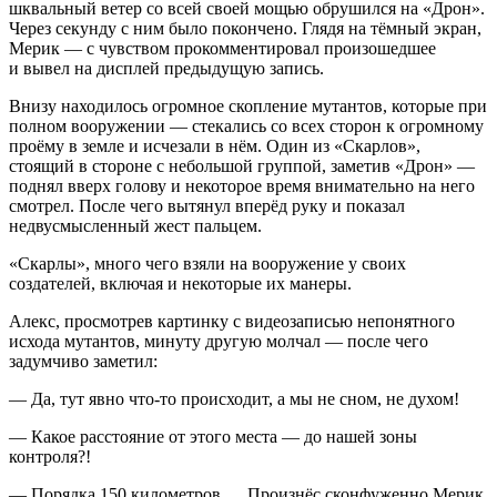
шквальный ветер со всей своей мощью обрушился на «Дрон».
Через секунду с ним было покончено. Глядя на тёмный экран,
Мерик — с чувством прокомментировал произошедшее
и вывел на дисплей предыдущую запись.
Внизу находилось огромное скопление мутантов, которые при
полном вооружении — стекались со всех сторон к огромному
проёму в земле и исчезали в нём. Один из «Скарлов»,
стоящий в стороне с небольшой группой, заметив «Дрон» —
поднял вверх голову и некоторое время внимательно на него
смотрел. После чего вытянул вперёд руку и показал
недвусмысленный жест пальцем.
«Скарлы», много чего взяли на вооружение у своих
создателей, включая и некоторые их манеры.
Алекс, просмотрев картинку с видеозаписью непонятного
исхода мутантов, минуту другую молчал — после чего
задумчиво заметил:
— Да, тут явно что-то происходит, а мы не сном, не духом!
— Какое расстояние от этого места — до нашей зоны
контроля?!
— Порядка 150 километров.… Произнёс сконфуженно Мерик.