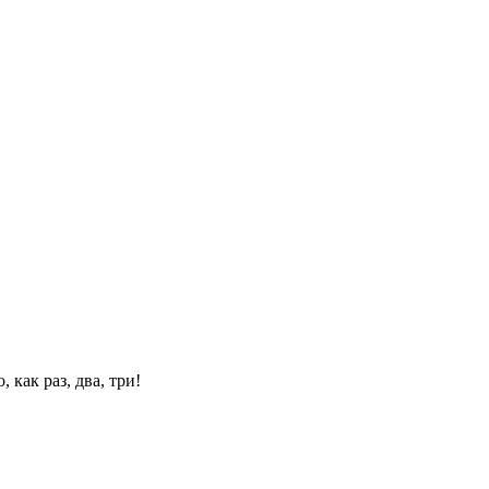
 как раз, два, три!