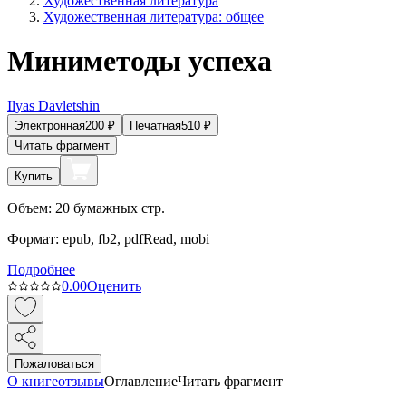
Художественная литература
Художественная литература: общее
Миниметоды успеха
Ilyas Davletshin
Электронная
200
₽
Печатная
510
₽
Читать фрагмент
Купить
Объем:
20
бумажных стр.
Формат:
epub, fb2, pdfRead, mobi
Подробнее
0.0
0
Оценить
Пожаловаться
О книге
отзывы
Оглавление
Читать фрагмент