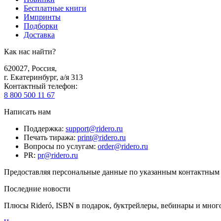
Бесплатные книги
Импринты
Подборки
Доставка
Как нас найти?
620027
,
Россия
,
г. Екатеринбург, а/я 313
Контактный телефон
:
8 800 500 11 67
Написать нам
Поддержка
:
support@ridero.ru
Печать тиража
:
print@ridero.ru
Вопросы по услугам
:
order@ridero.ru
PR
:
pr@ridero.ru
Предоставляя персональные данные по указанным контактным д
Последние новости
Плюсы Rideró, ISBN в подарок, буктрейлеры, вебинары и мног