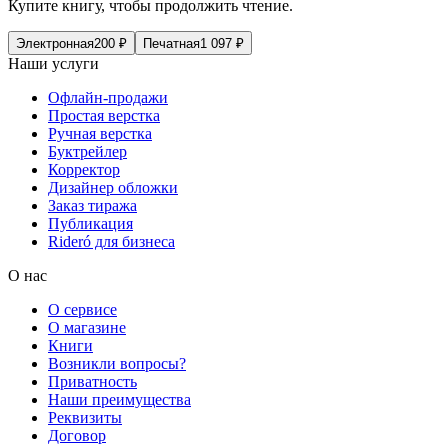
Купите книгу, чтобы продолжить чтение.
Электронная
200
₽
Печатная
1 097
₽
Наши услуги
Офлайн-продажи
Простая верстка
Ручная верстка
Буктрейлер
Корректор
Дизайнер обложки
Заказ тиража
Публикация
Rideró для бизнеса
О нас
О сервисе
О магазине
Книги
Возникли вопросы?
Приватность
Наши преимущества
Реквизиты
Договор