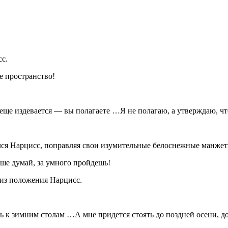
с.
е пространство!
 еще издевается — вы полагаете …Я не полагаю, а утверждаю, чт
ся Нарцисс, поправляя свои изумительные белоснежные манжеты. 
ьше думай, за умного пройдешь!
из положения Нарцисс.
ть к зимним столам …А мне придется стоять до поздней осени, д