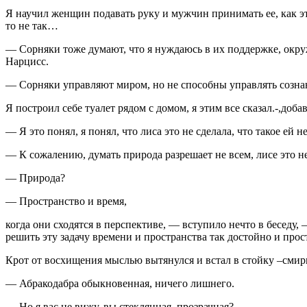
Я научил женщин подавать руку и мужчин принимать ее, как эт
то не так…
— Сорняки тоже думают, что я нуждаюсь в их поддержке, окр
Нарцисс.
— Сорняки управляют миром, но не способны управлять созна
Я построил себе туалет рядом с домом, я этим все сказал.-,доба
— Я это понял, я понял, что лиса это не сделала, что такое ей н
— К сожалению, думать природа разрешает не всем, лисе это не
— Природа?
— Пространство и время,
когда они сходятся в перспективе, — вступило нечто в беседу,
решить эту задачу времени и пространства так достойно и прос
Крот от восхищения мыслью вытянулся и встал в стойку –смирн
— Абракодабра обыкновенная, ничего лишнего.
— Но я вас не вижу, вы стеклянная, прозрачная?