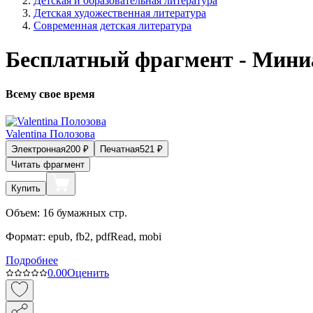
Детская и образовательная литература
Детская художественная литература
Современная детская литература
Бесплатный фрагмент - Мин
Всему свое время
Valentina Полозова
Электронная
200
₽
Печатная
521
₽
Читать фрагмент
Купить
Объем:
16
бумажных стр.
Формат:
epub, fb2, pdfRead, mobi
Подробнее
0.0
0
Оценить