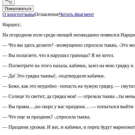
Пожаловаться
О книге
отзывы
Оглавление
Читать фрагмент
Нарцисс.
На огородном поле среди овощей неожиданно появился Нарцис
— Что вы здесь делаете? –возмущенно спросила тыква, -Это мо
— Вы полагаете, что я нарушил границы? Я не хотел.
— Посмотрите на этого нахала, кабачки, залез на мою грядку и
— Да! Это грядка тыквы!, -подтвердили кабачки.
— Боже, как это неудобно –попасть на чужую грядку, — смутил
— Солнце то светит, да грядка моя! — отрезала тыква -,ты мен
— Вы правы…,но скоро у вас праздник… — попытался выйти 
— Что еще за праздник? -,спросила тыква.
— Праздник урожая. И вас, и кабачки, и перец будут маринова