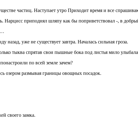
 существе частиц. Наступает утро Приходит время и все спрашива
ь. Нарцисс приподнял шляпу как бы поприветствовал -, в добрый
я…
у назад, уже не существует завтра. Началась сильная гроза.
олько тыква спрятав свои пышные бока под листья мило улыбалас
 понастроили по всей земле зачем?
сь озером размывая границы овощных посадок.
ей своего замка.