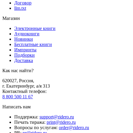
Договор
llm.txt
Магазин
Электронные книги
Аудиокниги
Новинки
Бесплатные книги
Импринты
Подборки
Доставка
Как нас найти?
620027
,
Россия
,
г. Екатеринбург, а/я 313
Контактный телефон
:
8 800 500 11 67
Написать нам
Поддержка
:
support@ridero.ru
Печать тиража
:
print@ridero.ru
Вопросы по услугам
:
order@ridero.ru
PR
:
pr@ridero.ru