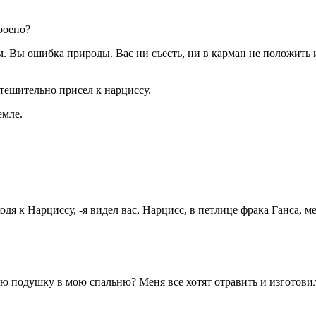
роено?
 Вы ошибка природы. Вас ни съесть, ни в карман не положить и
ешительно присел к нарциссу.
емле.
дя к Нарциссу, -я видел вас, Нарцисс, в петлице фрака Ганса, ме
ую подушку в мою спальню? Меня все хотят отравить и изготови