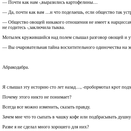
— Почти как нам -,выразились картофелины…
— Да, почти как вам …и что поделаешь, если общество так уст
— Общество овощей никакого отношения не имеет к нарциссам.
не годитесь -,заключила тыква.
Мотылек кружившийся над полем слышал разговор овощей и ут
— Вы очаровательная тайна восхитительного одиночества на з
Абракодабра.
Я слышал эту историю сто лет назад…, -пробормотал крот подхо
Почему этого никто не понимает?
Всегда все можно изменить, сказать правду.
Зачем мне что то сыпать в чашку кофе или подбрасывать душн
Разве я не сделал много хорошего для них?