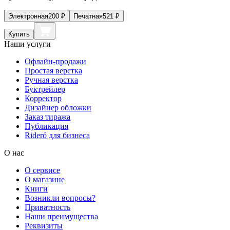
Электронная
200
₽
Печатная
521
₽
Купить
Наши услуги
Офлайн-продажи
Простая верстка
Ручная верстка
Буктрейлер
Корректор
Дизайнер обложки
Заказ тиража
Публикация
Rideró для бизнеса
О нас
О сервисе
О магазине
Книги
Возникли вопросы?
Приватность
Наши преимущества
Реквизиты