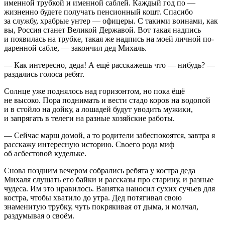
именной трубкой и именной саблей. Каждый год по —
жизненно будете получать пенсионный кошт. Спасибо
за службу, храбрые унтер — офицеры. С такими воинами, как
вы,
Росси
я станет Великой Державой. Вот такая надпись
и появилась на трубке, такая же надпись на моей личной по-
даренной сабле, — закончил дед Михаль.
— Как интересно, деда! А ещё расскажешь что — нибудь? —
раздались голоса ребят.
Солнце уже поднялось над горизонтом, но пока ёщё
не высоко. Пора поднимать и вести стадо коров на водопой
и в стойло на дойку, а лошадей будут уводить мужики,
и запрягать в телеги на разные хозяйские работы.
— Сейчас марш домой, а то родители забеспокоятся, завтра я
расскажу интересную историю. Своего рода миф
об асбестовой кудельке.
Снова поздним вечером собрались ребята у костра деда
Михаля слушать его байки и рассказы про старину, и разные
чудеса. Им это нравилось. Ванятка наносил сухих сучьев для
костра, чтобы хватило до утра. Дед потягивал свою
знаменитую трубку, чуть покрякивая от дыма, и молчал,
раздумывая о своём.