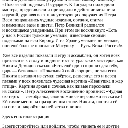
«Показывай поделки, Государю». К Государю подходили
мастера, представляли и приводили в действие механизм
изделий, удивляя всех присутствующих окружения Петра.
Всем понравились чудные изделия, оружия, статуи
и каменные вазы и цветы. Петр Великий радовался
и восхищался увиденным. При этом он воскликнул: «Есть
у нас в
Росси
и тульские умельцы, известные своими
поделками на всю Европу. И на Урале умельцев не меньше,
они ещё больше прославят Матушку — Русь. Виват
Росси
я!».
Уже все изделия показали Петру и ассамблеи, он хотел всех
пригласить к столу и поднять тост за уральских мастеров, как
Никита Демидов сказал: «Есть ещё один сюрприз для тебя,
царь — батюшка». «Показывай свой сюрприз, не таи его».
Никита вытащил из сумки свёрток, развернул его и перед
глазами у всех появилась чудесная картина «Иванушка и жар
птица». Картина яркая и сочная, как живые персонажи
из сказки». Петр Алексеевич восхищённо произнёс: «Чудная
скатерть — самобранка, словно живые персонажи из сказки!
Ей самое место на праздничном столе. Никита, постели её
на стол и накройте на ней яства и вино».
Здесь есть иллюстрация
Зарегистрируйтесь или войдите, чтобы увидеть ее и другие