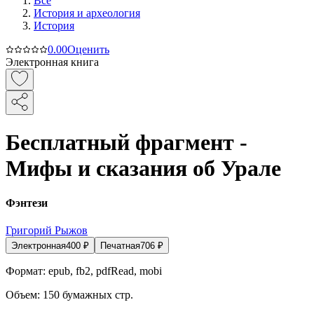
Все
История и археология
История
0.0
0
Оценить
Электронная книга
Бесплатный фрагмент -
Мифы и сказания об Урале
Фэнтези
Григорий Рыжов
Электронная
400
₽
Печатная
706
₽
Формат:
epub, fb2, pdfRead, mobi
Объем:
150
бумажных стр.