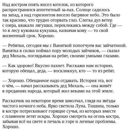
Над костром опять висел котелок, из которого
распространялся аппетитный за-пах. Солнце садилось
на запад, а над горизонтом висело багряное небо. Это было
так красиво, что трудно оторвать глаз. Слегка дул ветер
с озера, квакали лягушки, перекликаясь между собой. Где —
то в лесу куковала кукушка, назначая кому — то свой
жизненный срок. Хорошо.
— Ребятки, сегодня мы с Ваняткой попотчуем вас зайчатиной.
Ванятка в силки поймал пору молодых зайчиков, — сказал
дед Михаль, поглядывая на ребят, своими умными глазами.
— Как здорово! Вкусно пахнет. Расскажи нам историю,
которую обещал, деда, — воскликнул, кто — то из ребят.
— Хорошо. Обещанное надо отдавать. История эта, вот
о чём, — начал рассказывать дед Михаль, — она живёт
в преданиях народа, который жил веками на этой земле.
Рассказчик на некоторое время замолчал, глядя на звёзды
чистого ночного неба. Ярко светила Луна. Тишина, только
в костре потрескивают горящие сучья, из которых вместе
с пламенем летят искры. Хорошо смотреть на огонь костра,
забывая всё на свете и печаль и горе и личные проблемы.
Хорошо.