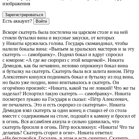
изображения
Зарегистрироваться
Есть аккаунт?
Войти
Вскоре скатерть была постелена на царском столе и на ней
стояли бутылки вина и вкусные закуски, от которых
у Никиты кружилась голова. Государь скомандовал, чтобы
налили бокалы вина: «Выпьем за уральских мастеров и за эту
скатерть — самобранку». Поднял бокал и вдруг спросил
с юмором: «А где же сюрприз с этой вещичкой». Никита
Демидов, как бы нечаянно, неловко опрокинул бокал вина
и бутылку на скатерть. Скатерть была вся залита
вином
. Пётр
Алексеевич кинулся поднимать бокал и бутылку из под вина,
но было уже поздно, вино впитывалось в скатерть. Он
огорчённо произнёс: «Никита, какой ты не ловкий! Что же ты
наделал? Испортил такую скатерть — самобранку». Никита
посмотрел лукаво на Государя и сказал: «Пётр Алексеевич,
не печальтесь. Это и есть сюрприз со скатертью». Никита
Демидов взял скатерть за один конец и стащил её со стола
вместе с содержимым на столе, подошёл к камину и бросил её
в огонь. Вся ассамблея ахнула и сильно удивилась, что
скатерть бросили в огонь. Пётр воскликнул: «Никита! Что ты
делаешь? Скатерть сгорит в огне». Никита ответил:
«Не беспокойся, Государь, в этом и есть сюрприз. Скатерть