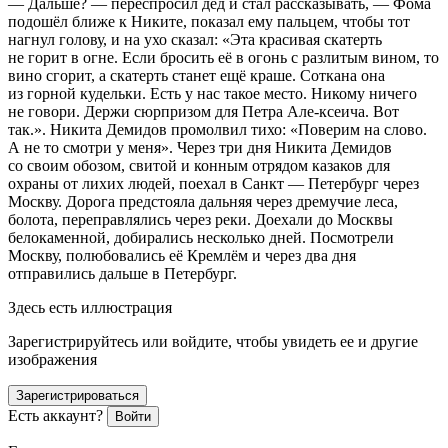
— Дальше? — переспросил дед и стал рассказывать, — Фома
подошёл ближе к Никите, показал ему пальцем, чтобы тот
нагнул голову, и на ухо сказал: «Эта красивая скатерть
не горит в огне. Если бросить её в огонь с разлитым
вином
, то
вино сгорит, а скатерть станет ещё краше. Соткана она
из горной кудельки. Есть у нас такое место. Никому ничего
не говори. Держи сюрпризом для Петра Але-ксеича. Вот
так.». Никита Демидов промолвил тихо: «Поверим на слово.
А не то смотри у меня». Через три дня Никита Демидов
со своим обозом, свитой и конным отрядом казаков для
охраны от лихих людей, поехал в Санкт — Петербург через
Москву. Дорога предстояла дальняя через дремучие леса,
болота, переправлялись через реки. Доехали до Москвы
белокаменной, добирались несколько дней. Посмотрели
Москву, полюбовались её Кремлём и через два дня
отправились дальше в Петербург.
Здесь есть иллюстрация
Зарегистрируйтесь или войдите, чтобы увидеть ее и другие
изображения
Зарегистрироваться
Есть аккаунт?
Войти