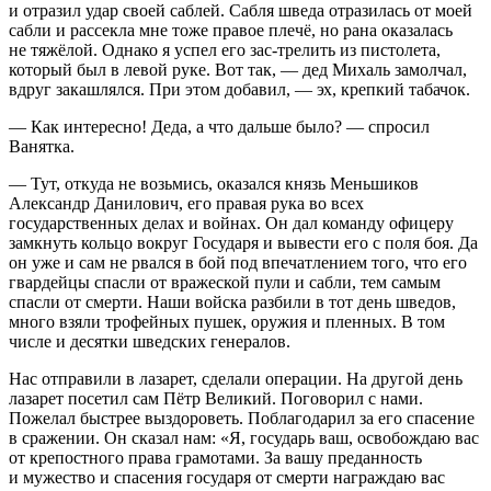
и отразил удар своей саблей. Сабля шведа отразилась от моей
сабли и рассекла мне тоже правое плечё, но рана оказалась
не тяжёлой. Однако я успел его зас-трелить из пистолета,
который был в левой руке. Вот так, — дед Михаль замолчал,
вдруг закашлялся. При этом добавил, — эх, крепкий
табач
ок.
— Как интересно! Деда, а что дальше было? — спросил
Ванятка.
— Тут, откуда не возьмись, оказался князь Меньшиков
Александр Данилович, его правая рука во всех
государственных делах и войнах. Он дал команду офицеру
замкнуть кольцо вокруг Государя и вывести его с поля боя. Да
он уже и сам не рвался в бой под впечатлением того, что его
гвардейцы спасли от вражеской пули и сабли, тем самым
спасли от смерти. Наши войска разбили в тот день шведов,
много взяли трофейных пушек, оружия и пленных. В том
числе и десятки шведских генералов.
Нас отправили в лазарет, сделали операции. На другой день
лазарет посетил сам Пётр Великий. Поговорил с нами.
Пожелал быстрее выздороветь. Поблагодарил за его спасение
в сражении. Он сказал нам: «Я, государь ваш, освобождаю вас
от крепостного права грамотами. За вашу преданность
и мужество и спасения государя от смерти награждаю вас