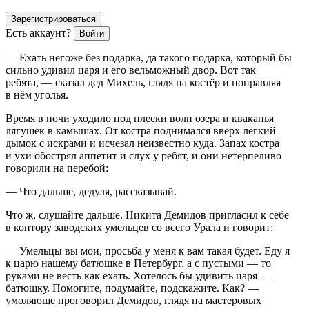
Зарегистрироваться
Есть аккаунт?
Войти
— Ехать негоже без подарка, да такого подарка, который бы
сильно удивил царя и его вельможный двор. Вот так
ребята, — сказал дед Михель, глядя на костёр и поправляя
в нём уголья.
Время в ночи уходило под плески волн озера и кваканья
лягушек в камышах. От костра поднимался вверх лёгкий
дымок с искрами и исчезал неизвестно куда. Запах костра
и ухи обострял аппетит и слух у ребят, и они нетерпеливо
говорили на перебой:
— Что дальше, дедуля, рассказывай.
Что ж, слушайте дальше. Никита Демидов пригласил к себе
в контору заводских умельцев со всего Урала и говорит:
— Умельцы вы мои, просьба у меня к вам такая будет. Еду я
к царю нашему батюшке в Петербург, а с пустыми — то
руками не весть как ехать. Хотелось бы удивить царя —
батюшку. Помогите, подумайте, подскажите. Как? —
умоляюще проговорил Демидов, глядя на мастеровых