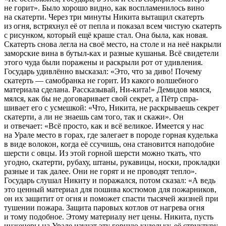
не горит». Было хорошо видно, как воспламенилось вино
на скатерти. Через три минуты Никита вытащил скатерть
из огня, встряхнул её от пепла и показал всем чистую скатерть
с рисунком, который ещё краше стал. Она была, как новая.
Скатерть снова легла на своё место, на столе и на неё накрыли
заморские вина в бутыл-ках и разные кушанья. Всё свидетели
этого чуда были поражены и раскрыли рот от удивления.
Государь удивлённо высказал: «Это, что за диво! Почему
скатерть — самобранка не горит. Из какого волшебного
материала сделана. Рассказывай, Ни-кита!» Демидов мялся,
мялся, как бы не договаривает свой секрет, а Пётр спра-
шивает его с усмешкой: «Что, Никита, не раскрываешь секрет
скатерти, а ли не знаешь сам того, так и скажи». Он
и отвечает: «Всё просто, как и всё великое. Имеется у нас
на Урале место в горах, где залегает в породе горная куделька
в виде волокон, когда её ссучишь, она становится наподобие
шерсти с овцы. Из этой горной шерсти можно ткать, что
угодно, скатерти, рубаху, штаны, рукавицы, носки, прокладки
разные и так далее. Они не горят и не проводят тепло».
Государь слушал Никиту и поражался, потом сказал: «А ведь
это ценный материал для пошива костюмов для пожарников,
он их защитит от огня и поможет спасти тысячей жизней при
тушении пожара. Защита паровых котлов от нагрева огня
и тому подобное. Этому материалу нет цены. Никита, пусть
инженеры на Урале изучат эту горную кудельку, её структуру