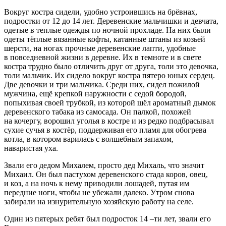
Вокруг костра сидели, удобно устроившись на брёвнах,
подрост
ки от 12 до 14 лет. Деревенские мальчишки и девчата,
одетые в теплые одежды по ночной прохладе. На них были
одеты тёплые вязанные кофты, катанные штаны из козьей
шерсти, на ногах прочные деревенские лапти, удобные
в повседневной жизни в деревне. Их в темноте и в свете
костра трудно было отличить друг от друга, толи это девочка,
толи мальчик. Их сидело вокруг костра пятеро юных сердец.
Две девочки и три мальчика. Среди них, сидел пожилой
мужчина, ещё крепкой наружности с седой бородой,
попыхивая своей трубкой, из которой шёл ароматный дымок
деревенского
табак
а из самосада. Он палкой, похожей
на кочергу, ворошил уголья в костре и из редко подбрасывал
сухие сучья в костёр, поддерживая его пламя для обогрева
котла, в котором варилась с волшебным запахом,
наваристая уха.
Звали его дедом Михалем, просто дед Михаль, что значит
Михаил. Он был пастухом деревенского стада коров, овец,
и коз, а на ночь к нему приводили лошадей, путая им
передние ноги, чтобы не убежали далеко. Утром снова
забирали на изнурительную хозяйскую работу на селе.
Один из пятерых ребят был
подрост
ок 14 –ти лет, звали его