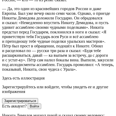
— Да, это один из красивейших городов
Росси
и и даже
Европы. Был уже вечер около семи часов. Однако, о приезде
Никиты Демидова доложили Государю. Он обрадовался
и сказал: «Немедленно впустить Никиту Демидова, и пусть
удивит ассамблею своими чудными поделками». Никита
предстал перед Государем, поклонился в ноги и сказал: «Я
приветствую тебя Государь всея Руси и всё ассамблею
и преподношу тебе чудные поделки уральских мастеров».
Пётр был прост в обращении, подошёл к Никите. Обнял
и расцеловал по — русски три раза и сказал: «Будя тебе
расшаркиваться, давай — ка выпьем за встречу, да с дороги
и с устат-ку». Пётр сам налил бокалы вина. Выпили, закусили
под аплодисменты ассамблеи. Государь промолвил: «А теперь,
показывай, Никита, свои чудеса с Урала».
Здесь есть иллюстрация
Зарегистрируйтесь или войдите, чтобы увидеть ее и другие
изображения
Зарегистрироваться
Есть аккаунт?
Войти
Никита Демидов махнул рукой и сказал своему человеку: