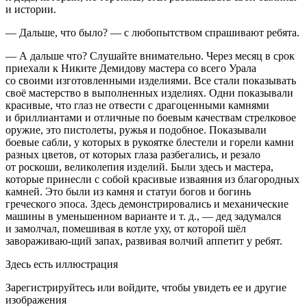
и истории.
— Дальше, что было? — с любопытством спрашивают ребята.
— А дальше что? Слушайте внимательно. Через месяц в срок
приехали к Никите Демидову мастера со всего Урала
со своими изготовленными изделиями. Все стали показывать
своё мастерство в выполненных изделиях. Одни показывали
красивые, что глаз не отвести с драгоценными камнями
и бриллиантами и отличные по боевым качествам стрелковое
оружие, это пистолеты, ружья и подобное. Показывали
боевые сабли, у которых в рукоятке блестели и горели камни
разных цветов, от которых глаза разбегались, и резало
от роскоши, великолепия изделий. Были здесь и мастера,
которые принесли с собой красивые изваяния из благородных
камней. Это были из камня и статуи богов и богинь
греческого эпоса. Здесь демонстрировались и механические
машины в уменьшенном варианте и т. д., — дед задумался
и замолчал, помешивая в котле уху, от которой шёл
завораживаю-щий запах, развивая волчий аппетит у ребят.
Здесь есть иллюстрация
Зарегистрируйтесь или войдите, чтобы увидеть ее и другие
изображения