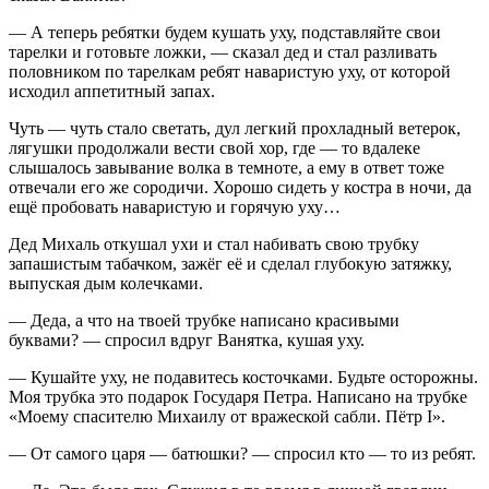
— А теперь ребятки будем кушать уху, подставляйте свои
тарелки и готовьте ложки, — сказал дед и стал разливать
половником по тарелкам ребят наваристую уху, от которой
исходил аппетитный запах.
Чуть — чуть стало светать, дул легкий прохладный ветерок,
лягушки продолжали вести свой хор, где — то вдалеке
слышалось завывание волка в темноте, а ему в ответ тоже
отвечали его же сородичи. Хорошо сидеть у костра в ночи, да
ещё пробовать наваристую и горячую уху…
Дед Михаль откушал ухи и стал набивать свою трубку
запашистым
табач
ком, зажёг её и сделал глубокую затяжку,
выпуская дым колечками.
— Деда, а что на твоей трубке написано красивыми
буквами? — спросил вдруг Ванятка, кушая уху.
— Кушайте уху, не подавитесь косточками. Будьте осторожны.
Моя трубка это подарок Государя Петра. Написано на трубке
«Моему спасителю Михаилу от вражеской сабли. Пётр I».
— От самого царя — батюшки? — спросил кто — то из ребят.