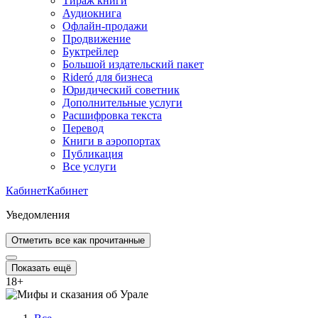
Тираж книги
Аудиокнига
Офлайн-продажи
Продвижение
Буктрейлер
Большой издательский пакет
Rideró для бизнеса
Юридический советник
Дополнительные услуги
Расшифровка текста
Перевод
Книги в аэропортах
Публикация
Все услуги
Кабинет
Кабинет
Уведомления
Отметить все как прочитанные
Показать ещё
18
+