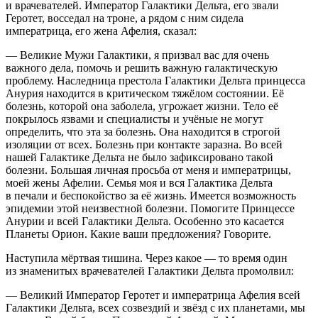
и врачевателей. Император Галактики Дельта, его звали
Геротет, восседал на троне, а рядом с ним сидела
императрица, его жена Афелия, сказал:
— Великие Мужи Галактики, я призвал вас для очень
важного дела, помочь и решить важную галактическую
проблему. Наследница престола Галактики Дельта принцесса
Анурия находится в критическом тяжёлом состоянии. Её
болезнь, которой она заболела, угрожает жизни. Тело её
покрылось язвами и специалисты и учёные не могут
определить, что эта за болезнь. Она находится в строгой
изоляции от всех. Болезнь при контакте заразна. Во всей
нашей Галактике Дельта не было зафиксировано такой
болезни. Большая личная просьба от меня и императрицы,
моей жены Афелии. Семья моя и вся Галактика Дельта
в печали и беспокойство за её жизнь. Имеется возможность
эпидемии этой неизвестной болезни. Помогите Принцессе
Анурии и всей Галактики Дельта. Особенно это касается
Планеты Орион. Какие ваши предложения? Говорите.
Наступила мёртвая тишина. Через какое — то время один
из знаменитых врачевателей Галактики Дельта промолвил:
— Великий Император Геротет и императрица Афелия всей
Галактики Дельта, всех созвездий и звёзд с их планетами, мы