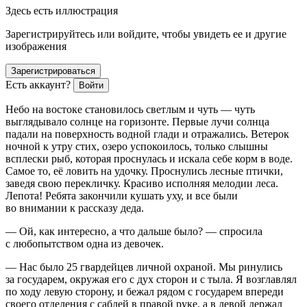
Здесь есть иллюстрация
Зарегистрируйтесь или войдите, чтобы увидеть ее и другие
изображения
Зарегистрироваться
Есть аккаунт?
Войти
Небо на востоке становилось светлым и чуть — чуть
выглядывало солнце на горизонте. Первые лучи солнца
падали на поверхность водной глади и отражались. Ветерок
ночной к утру стих, озеро успокоилось, только слышны
всплески рыб, которая проснулась и искала себе корм в воде.
Самое то, её ловить на удочку. Проснулись лесные птички,
заведя свою перекличку. Красиво исполняя мелодии леса.
Лепота! Ребята закончили кушать уху, и все были
во внимании к рассказу деда.
— Ой, как интересно, а что дальше было? — спросила
с любопытством одна из девочек.
— Нас было 25 гвардейцев личной охраной. Мы ринулись
за государем, окружая его с дух сторон и с тыла. Я возглавлял
по ходу левую сторону, и бежал рядом с государем впереди
своего отделения с саблей в правой руке, а в левой держал