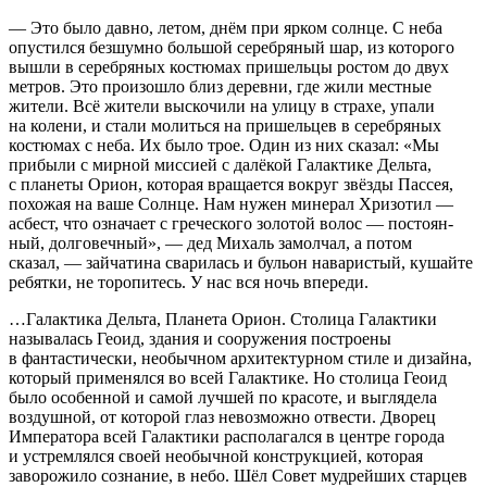
— Это было давно, летом, днём при ярком солнце. С неба
опустился безшумно большой серебряный шар, из которого
вышли в серебряных костюмах пришельцы ростом до двух
метров. Это произошло близ деревни, где жили местные
жители. Всё жители выскочили на улицу в страхе, упали
на колени, и стали молиться на пришельцев в серебряных
костюмах с неба. Их было трое. Один из них сказал: «Мы
прибыли с мирной миссией с далёкой Галактике Дельта,
с планеты Орион, которая вращается вокруг звёзды Пассея,
похожая на ваше Солнце. Нам нужен минерал Хризотил —
асбест, что означает с греческого золотой волос — постоян-
ный, долговечный», — дед Михаль замолчал, а потом
сказал, — зайчатина сварилась и бульон наваристый, кушайте
ребятки, не торопитесь. У нас вся ночь впереди.
…Галактика Дельта, Планета Орион. Столица Галактики
называлась Геоид, здания и сооружения построены
в фантастически, необычном архитектурном стиле и дизайна,
который применялся во всей Галактике. Но столица Геоид
было особенной и самой лучшей по красоте, и выглядела
воздушной, от которой глаз невозможно отвести. Дворец
Императора всей Галактики располагался в центре города
и устремлялся своей необычной конструкцией, которая
заворожило сознание, в небо. Шёл Совет мудрейших старцев