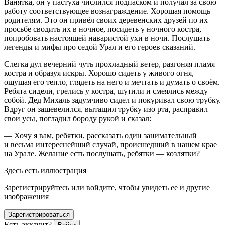
Ванятка, он у пастуха числился подпаском и получал за свою
работу соответствующее вознаграждение. Хорошая помощь
родителям. Это он привёл своих деревенских друзей по их
просьбе сводить их в ночное, посидеть у ночного костра,
попробовать настоящей наваристой ухи в ночи. Послушать
легенды и мифы про седой Урал и его героев сказаний.
Слегка дул вечерний чуть прохладный ветер, разгоняя пламя
костра и образуя искры. Хорошо сидеть у живого огня,
ощущая его тепло, глядеть на него и мечтать и думать о своём.
Ребята сидели, грелись у костра, шутили и смеялись между
собой. Дед Михаль задумчиво сидел и покуривал свою трубку.
Вдруг он зашевелился, вытащил трубку изо рта, расправил
свои усы, погладил бороду рукой и сказал:
— Хочу я вам, ребятки, рассказать один занимательный
и весьма интереснейший случай, происшедший в нашем крае
на Урале. Желание есть послушать, ребятки — козлятки?
Здесь есть иллюстрация
Зарегистрируйтесь или войдите, чтобы увидеть ее и другие
изображения
Зарегистрироваться
Есть аккаунт?