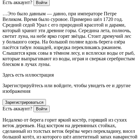
Есть аккаунт?
Войти
…Это было давным — давно, при императоре Петре
Великом. Время было суровое. Примерно шёл 1720 год.
Средний седой Урал с его природной красотой и дарами,
который хранит эти древние горы. Середина лета, полночь,
светит луна, на небе ярко горят звёзды. Стоит дремучий лес
у большого озера. На большой поляне вдоль берега озёра
пасётся табун лошадей, изредка перекликаясь ржанием.
Слышится крик совы в тёмном лесу, и всплески воды от рыб,
которые выпрыгивают из воды, играя и сверкая серебристым
блеском в лучах луны.
Здесь есть иллюстрация
Зарегистрируйтесь или войдите, чтобы увидеть ее и другие
изображения
Зарегистрироваться
Есть аккаунт?
Войти
Недалеко от берега горит яркий костёр, горящий из сухих
веток деревьев. Над костром на деревянных стойках,
сделанный из толстых веток берёзы через перекладину, висел
большой котёл, из которого шёл аппетитный запах наваристой