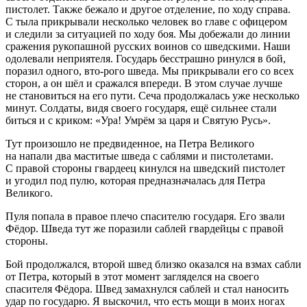
пистолет. Также бежало и другое отделение, по ходу справа.
С тыла прикрывали несколько человек во главе с офицером
и следили за ситуацией по ходу боя. Мы добежали до линии
сражения рукопашной русских воинов со шведскими. Наши
одолевали неприятеля. Государь бесстрашно ринулся в бой,
поразил одного, вто-рого шведа. Мы прикрывали его со всех
сторон, а он шёл и сражался впереди. В этом случае лучше
не становиться на его пути. Сеча продолжалась уже несколько
минут. Солдаты, видя своего государя, ещё сильнее стали
биться и с криком: «Ура! Умрём за царя и Святую Русь».
Тут произошло не предвиденное, на Петра Великого
на напали два маститые шведа с саблями и пистолетами.
С правой стороны гвардеец кинулся на шведский пистолет
и угодил под пулю, которая предназначалась для Петра
Великого.
Пуля попала в правое плечо спасителю государя. Его звали
Фёдор. Шведа тут же поразили саблей гвардейцы с правой
стороны.
Бой продолжался, второй швед близко оказался на взмах сабли
от Петра, который в этот момент загляделся на своего
спасителя Фёдора. Швед замахнулся саблей и стал наносить
удар по государю. Я выскочил, что есть мощи в моих ногах