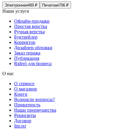
Электронная
400
₽
Печатная
706
₽
Наши услуги
Офлайн-продажи
Простая верстка
Ручная верстка
Буктрейлер
Корректор
Дизайнер обложки
Заказ тиража
Публикация
Rideró для бизнеса
О нас
О сервисе
О магазине
Книги
Возникли вопросы?
Приватность
Наши преимущества
Реквизиты
Договор
llm.txt