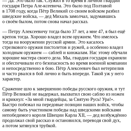
— Да. Это было так. Служил в то время в личной гвардии
государя Петра Але-ксеевича. Это было под Полтавой
в 1708 году, когда Пётр Великий со своим войском разбил
шведские войска, — дед Михаль замолчал, задумавшись
о своём былом, потом снова начал рассказ.
— Петру Алексеевичу тогда было 37 лет, а мне 47, я был ещё
крепок тогда. Хорошо владел всем оружием. Что имелось
тогда на вооружении русской армии. Это касалось
стрелкового оружия пистолетов и ружей, а особенно владел
холодным оружием — саблей и кинжалам. Нас этому обучали
хорошие мастера своего дела. Мы, гвардия государя охраняли
и обеспечивали его безопасность во время военной компании
и непосредственно в бою. Пётр Алексеевич был нетерпелив
и часто рвался в бой лично и быть впереди. Такой уж у него
характер.
Сражение шло к завершению победы русского оружия, и тут
Пётр Великий не выдержал, выхватил свою саблю из ножен
и крикнул: «За мной гвардейцы, за Святую Русь! Ура!».
Быстро побежал на передовые позиции наших войск, чтобы
самому быть участником победы над шведскими войсками
непобедимого короля Швеции Карла XII, — дед возбуждённо
продолжал свой рассказ и остановился, переводя свой дух,
а потом затянулся трубкой.