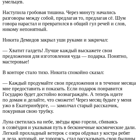
умельцев.
Наступила гробовая тишина. Через минуту начались
разговоры между собой, предлагая то, предлагая сё. Шум
говора нарастал и превратился в общий гул речей и слов,
никому непонятный.
Никита Демидов закрыл уши руками и закричал:
— Хватит галдеть! Лучше каждый выскажете свои
предложения для изготовления чуда — подарка. Понятно,
мастеровые!
В конторе стало тихо. Никита спокойно сказал:
— Каждый продумайте свои предложения и в течение месяца
мне предоставить и показать. Если подарок понравится
Государю будет достойно вознаграждён. А теперь идите
по домам и делайте, что сможете! Через месяц будьте у меня
ужо в Екатеринбурге, — замолчал старый рассказчик,
покуривая свою трубку.
Луна светилась на небе, звёзды ярко горели, сбиваясь
в созвёздия и указывая путь в бесконечные космические дали.
Легкий прохладный ветерок с озера обдувал у костра ребят
и деда, который, не торопясь, стал рассказывать свои былины