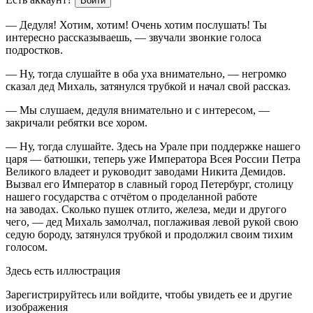
Войти
— Дедуля! Хотим, хотим! Очень хотим послушать! Ты
интересно рассказываешь, — звучали звонкие голоса
подрост
ков.
— Ну, тогда слушайте в оба уха внимательно, — негромко
сказал дед Михаль, затянулся трубкой и начал свой рассказ.
— Мы слушаем, дедуля внимательно и с интересом, —
закричали ребятки все хором.
— Ну, тогда слушайте. Здесь на Урале при поддержке нашего
царя — батюшки, теперь уже Императора Всея
Росси
и Петра
Великого владеет и руководит заводами Никита Демидов.
Вызвал его Император в славный город Петербург, столицу
нашего государства с отчётом о проделанной работе
на заводах. Сколько пушек отлито, железа, меди и другого
чего, — дед Михаль замолчал, поглаживая левой рукой свою
седую бороду, затянулся трубкой и продолжил своим тихим
голосом.
Здесь есть иллюстрация
Зарегистрируйтесь или войдите, чтобы увидеть ее и другие
изображения