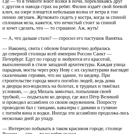
Где — то в темноте воют волки в ночи, перекликаясь друг
с другом и наводя страх на ребят. Филин издаёт свой боевой
клич, на озере плещется небольшая волна от ветра в тон
пению лягушек. Жутковато сидеть у костра, когда за спиной
сплошная мгла, кажется, что нечистый стоит за спиной
и хочет сделать, что — то страшное. Аж, жуть!
— А, что дальше стало? — спросил его пастушок Ванятка.
— Наконец, свита с обозом благополучно добралась
до северной столицы всей империи
Росси
и Санкт —
Петербург. Едут по городу и любуются его красотой,
выполненной в стиле западной архитектуры. Каждая улица
парадная, мосты через реку Неву с их скульптурами выглядят
сказочными героями, что ни здание, то шедевр. При
строительстве города много погибло людей, ведь дома
и дворцы воз-водились на болотах, в трудных и тяжёлых
условиях, — дед Михаль замолчал, попыхивая своей
трубкой, — подъехали ко дворцу, где жил Пётр Великий
и проводил ассамблеи со своим окружением. Попросту
проводили бал с танцами, кавалеры с дамами и гуляние
с питиём вина и водки. Иногда эти ассамблеи продолжа-лись
несколько дней до упаду.
— Интересно побывать в таком красивом городе, столице
Росси
и, — кто — то из ребят сказал.