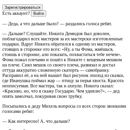
Зарегистрироваться
Есть аккаунт?
Войти
— Деда, а что дальше было? — раздались голоса ребят.
— Дальше? Слушайте. Никита Демидов был доволен,
поблагодарил всех мастеров за их мастерски изготовленные
подарки. Вдруг Никита обратился к одному из мастеров,
стоящих в сторонке ото всех: «Ну, а ты Фома, жмёшься,
стоишь в сторонке, али показать, похвастаться тебе нечем».
Фома пожал плечами и пошёл к Никите с вещевым мешком
на плече. Снял мешок со своего плеча, развязал и достал
оттуда аккуратно сложенную скатерть — самобранку.
Расправил её, а на ней вышит был рисунок эпизод из сказки,
где Иванушка поймал жар — птицу за перья хвоста. Красота
неописуемая. Все мастера, так и ахнули. Никита сказал:
«Красиво, но, что я скажу Государю. Чем удивлю?», — дед
опять замолчал, покуривая свою трубку.
Посыпались к деду Михель вопросы со всех сторон звонкими
голосами ребят:
— Как интересно! А, что дальше?