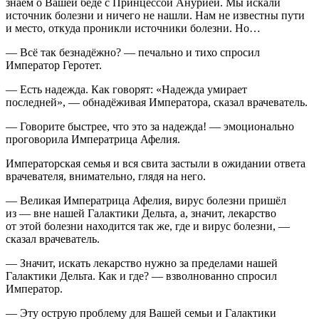
знаем о Вашей беде с Принцессой Анурией. Мы искали
источник болезни и ничего не нашли. Нам не известны пути
и место, откуда проникли источники болезни. Но…
— Всё так безнадёжно? — печально и тихо спросил
Император Геротет.
— Есть надежда. Как говорят: «Надежда умирает
последней», — обнадёживая Императора, сказал врачеватель.
— Говорите быстрее, что это за надежда! — эмоционально
проговорила Императрица Афелия.
Императорская семья и вся свита застыли в ожидании ответа
врачевателя, внимательно, глядя на него.
— Великая Императрица Афелия, вирус болезни пришёл
из — вне нашей Галактики Дельта, а, значит, лекарство
от этой болезни находится так же, где и вирус болезни, —
сказал врачеватель.
— Значит, искать лекарство нужно за пределами нашей
Галактики Дельта. Как и где? — взволнованно спросил
Император.
— Эту острую проблему для Вашей семьи и Галактики