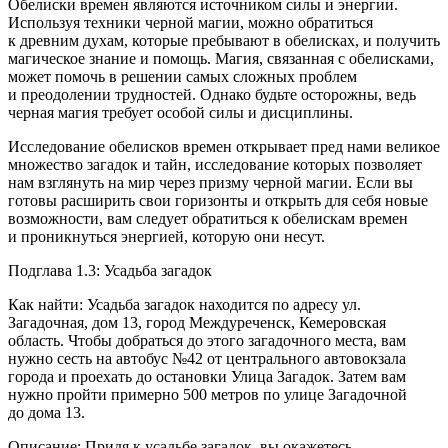
Обелиски времен являются источником силы и энергии.
Используя техники черной магии, можно обратиться
к древним духам, которые пребывают в обелисках, и получить
магическое знание и помощь. Магия, связанная с обелисками,
может помочь в решении самых сложных проблем
и преодолении трудностей. Однако будьте осторожны, ведь
черная магия требует особой силы и дисциплины.
Исследование обелисков времен открывает пред нами великое
множество загадок и тайн, исследование которых позволяет
нам взглянуть на мир через призму черной магии. Если вы
готовы расширить свои горизонты и открыть для себя новые
возможности, вам следует обратиться к обелискам времен
и проникнуться энергией, которую они несут.
Подглава 1.3: Усадьба загадок
Как найти: Усадьба загадок находится по адресу ул.
Загадочная, дом 13, город Междуреченск, Кемеровская
область. Чтобы добраться до этого загадочного места, вам
нужно сесть на автобус №42 от центрального автовокзала
города и проехать до остановки Улица Загадок. Затем вам
нужно пройти примерно 500 метров по улице Загадочной
до дома 13.
Описание: Придя к усадьбе загадок, вы окажетесь