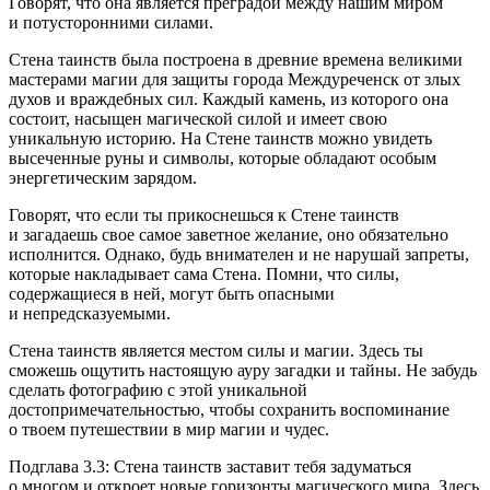
Говорят, что она является преградой между нашим миром
и потусторонними силами.
Стена таинств была построена в древние времена великими
мастерами магии для защиты города Междуреченск от злых
духов и враждебных сил. Каждый камень, из которого она
состоит, насыщен магической силой и имеет свою
уникальную историю. На Стене таинств можно увидеть
высеченные руны и символы, которые обладают особым
энергетическим зарядом.
Говорят, что если ты прикоснешься к Стене таинств
и загадаешь свое самое заветное желание, оно обязательно
исполнится. Однако, будь внимателен и не нарушай запреты,
которые накладывает сама Стена. Помни, что силы,
содержащиеся в ней, могут быть опасными
и непредсказуемыми.
Стена таинств является местом силы и магии. Здесь ты
сможешь ощутить настоящую ауру загадки и тайны. Не забудь
сделать фотографию с этой уникальной
достопримечательностью, чтобы сохранить воспоминание
о твоем путешествии в мир магии и чудес.
Подглава 3.3: Стена таинств заставит тебя задуматься
о многом и откроет новые горизонты магического мира. Здесь