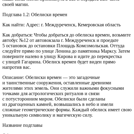
своей магии.
Подглава 1.2: Обелиски времен
Как найти: Адрес: г. Междуреченск, Кемеровская область
Как добраться: Чтобы добраться до обелиска времен, возьмите
автобус №12 от автовокзала г. Междуреченск и проедьте
5 остановок до остановки Площадь Комсомольская. Оттуда
следуйте прямо по улице Ленина до памятника Марксу. Затем
поверните налево в улицу Кирова и идите до перекрестка
с улицей Гагарина. Обелиск времен будет виден прямо
напротив вас.
Описание: Обелиски времен — это загадочные
и таинственные сооружения, оставленные древними
жителями этих земель. Они служили важными фокусными
точками для астрологических ритуалов и связи
с потусторонним миром. Обелиски были сделаны
из драгоценных камней, возвышались в небо и имели
сложные геометрические формы. Каждый обелиск имеет свою
уникальную символику и магическую силу.
Название подглавы