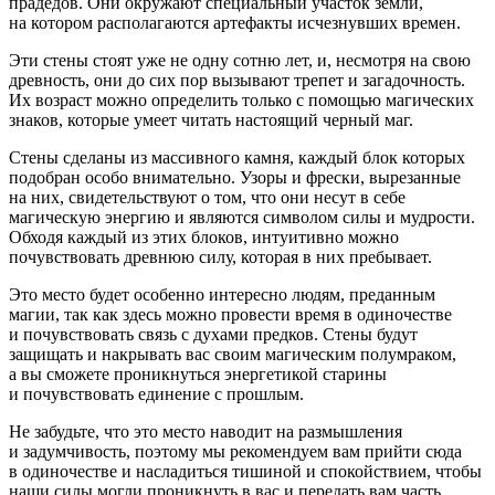
прадедов. Они окружают специальный участок земли,
на котором располагаются артефакты исчезнувших времен.
Эти стены стоят уже не одну сотню лет, и, несмотря на свою
древность, они до сих пор вызывают трепет и загадочность.
Их возраст можно определить только с помощью магических
знаков, которые умеет читать настоящий черный маг.
Стены сделаны из массивного камня, каждый блок которых
подобран особо внимательно. Узоры и фрески, вырезанные
на них, свидетельствуют о том, что они несут в себе
магическую энергию и являются символом силы и мудрости.
Обходя каждый из этих блоков, интуитивно можно
почувствовать древнюю силу, которая в них пребывает.
Это место будет особенно интересно людям, преданным
магии, так как здесь можно провести время в одиночестве
и почувствовать связь с духами предков. Стены будут
защищать и накрывать вас своим магическим полумраком,
а вы сможете проникнуться энергетикой старины
и почувствовать единение с прошлым.
Не забудьте, что это место наводит на размышления
и задумчивость, поэтому мы рекомендуем вам прийти сюда
в одиночестве и насладиться тишиной и спокойствием, чтобы
наши силы могли проникнуть в вас и передать вам часть