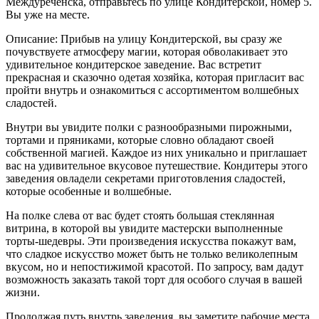
Междуреченска, отправьтесь по улице Кондитерской, номер 5.
Вы уже на месте.
Описание: Прибыв на улицу Кондитерской, вы сразу же
почувствуете атмосферу магии, которая обволакивает это
удивительное кондитерское заведение. Вас встретит
прекрасная и сказочно одетая хозяйка, которая пригласит вас
пройти внутрь и ознакомиться с ассортиментом волшебных
сладостей.
Внутри вы увидите полки с разнообразными пирожными,
тортами и пряниками, которые словно обладают своей
собственной магией. Каждое из них уникально и приглашает
вас на удивительное вкусовое путешествие. Кондитеры этого
заведения овладели секретами приготовления сладостей,
которые особенные и волшебные.
На полке слева от вас будет стоять большая стеклянная
витрина, в которой вы увидите мастерски выполненные
торты-шедевры. Эти произведения искусства покажут вам,
что сладкое искусство может быть не только великолепным
вкусом, но и непостижимой красотой. По запросу, вам дадут
возможность заказать такой торт для особого случая в вашей
жизни.
Продолжая путь внутрь заведения, вы заметите рабочие места