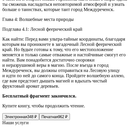
ты сможешь насладиться неповторимой атмосферой и узнать
больше о таинствах, которые таит город Междуреченск.
Глава 4: Волшебные места природы
Подглава 4.1: Лесной феерический край
Как найти: Перед вами ультра-тайные координаты, благодаря
которым вы проникнете в загадочный Лесной феерический
край. Но будьте готовы к тому, что его местоположение
меняется и только самые отважные и настойчивые смогут его
найти. Вам понадобится достаточно сноровки
и неразрушимой веры в магию. После въезда в город
Междуреченск, вы должны отправиться на Лесовую улицу
и идти по ней до самого конца. Пройдите волшебную аллею,
где вам предстоит дышать магией и вдыхать чистый
фруктовый аромат деревьев.
Бесплатный фрагмент закончился.
Купите книгу, чтобы продолжить чтение.
Электронная
348
₽
Печатная
962
₽
Наши услуги