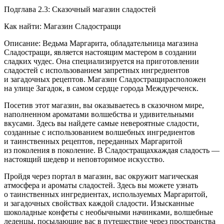
Подглава 2.3: Сказочный магазин сладостей
Как найти: Магазин Сладостращи
Описание: Ведьма Маргарита, обладательница магазина
Сладостращи, является настоящим мастером в создании
сладких чудес. Она специализируется на приготовлении
сладостей с использованием запретных ингредиентов
и загадочных рецептов. Магазин Сладостращирасположен
на улице Загадок, в самом сердце города Междуреченск.
Посетив этот магазин, вы оказываетесь в сказочном мире,
наполненном ароматами волшебства и удивительными
вкусами. Здесь вы найдете самые невероятные сладости,
созданные с использованием волшебных ингредиентов
и таинственных рецептов, переданных Маргаритой
из поколения в поколение. В Сладостращахкаждая сладость —
настоящий шедевр и неповторимое искусство.
Пройдя через портал в магазин, вас окружит магическая
атмосфера и ароматы сладостей. Здесь вы можете узнать
о таинственных ингредиентах, используемых Маргаритой,
и загадочных свойствах каждой сладости. Изысканные
шоколадные конфеты с необычными начинками, волшебные
леденцы, посылающие вас в путешествие через пространства