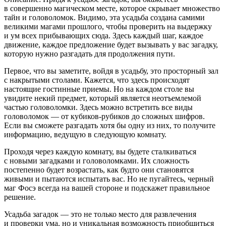
в совершенно магическом месте, которое скрывает множество
тайн и головоломок. Видимо, эта усадьба создана самими
великими магами прошлого, чтобы проверить на выдержку
и ум всех прибывающих сюда. Здесь каждый шаг, каждое
движение, каждое предложение будет вызывать у вас загадку,
которую нужно разгадать для продолжения пути.
Первое, что вы заметите, войдя в усадьбу, это просторный зал
с накрытыми столами. Кажется, что здесь происходят
настоящие гостинные приемы. Но на каждом столе вы
увидите некий предмет, который является неотъемлемой
частью головоломки. Здесь можно встретить все виды
головоломок — от кубиков-рубиков до сложных шифров.
Если вы сможете разгадать хотя бы одну из них, то получите
информацию, ведущую в следующую комнату.
Проходя через каждую комнату, вы будете сталкиваться
с новыми загадками и головоломками. Их сложность
постепенно будет возрастать, как будто они становятся
живыми и пытаются испытать вас. Но не пугайтесь, черный
маг Фосэ всегда на вашей стороне и подскажет правильное
решение.
Усадьба загадок — это не только место для развлечения
и проверки ума, но и уникальная возможность приобщиться