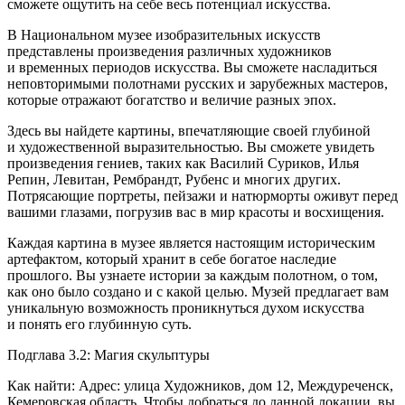
сможете ощутить на себе весь потенциал искусства.
В
Нацио
нальном музее изобразительных искусств
представлены произведения различных художников
и временных периодов искусства. Вы сможете насладиться
неповторимыми полотнами русских и зарубежных мастеров,
которые отражают богатство и величие разных эпох.
Здесь вы найдете картины, впечатляющие своей глубиной
и художественной выразительностью. Вы сможете увидеть
произведения гениев, таких как Василий Суриков, Илья
Репин, Левитан, Рембрандт, Рубенс и многих других.
Потрясающие портреты, пейзажи и натюрморты оживут перед
вашими глазами, погрузив вас в мир красоты и восхищения.
Каждая картина в музее является настоящим историческим
артефактом, который хранит в себе богатое наследие
прошлого. Вы узнаете истории за каждым полотном, о том,
как оно было создано и с какой целью. Музей предлагает вам
уникальную возможность проникнуться духом искусства
и понять его глубинную суть.
Подглава 3.2: Магия скульптуры
Как найти: Адрес: улица Художников, дом 12, Междуреченск,
Кемеровская область. Чтобы добраться до данной локации, вы