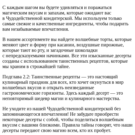
С каждым шагом вы будете удивляться и поражаться
магическим вкусам и запахам, которые ожидают вас
в Чудодейственной кондитерской. Мы используем только
самые свежие и качественные ингредиенты, чтобы подарить
вам незабываемые впечатления.
В нашем ассортименте вы найдете волшебные торты, которые
меняют цвет и форму при касании, воздушные пирожные,
которые тают во рту, и загадочные шоколадки
с непредсказуемыми начинками. Все эти изысканные десерты
созданы с использованием таинственных рецептов, которые
мы храним в строжайшей тайне.
Подглава 2.2: Таинственные рецепты — это настоящий
кулинарный праздник для всех, кто хочет окунуться в мир
волшебных вкусов и открыть неизведанные
гастрономические горизонты. Здесь каждый десерт — это
неповторимый шедевр магии и кулинарного мастерства.
Не уходите из нашей Чудодейственной кондитерской без
запоминающегося впечатления! Не забудьте приобрести
некоторые десерты с собой, чтобы поделиться волшебным
вкусом с вашими близкими. Правила тайны говорят, что наши
десерты передают свою магию всем, кто их пробует.