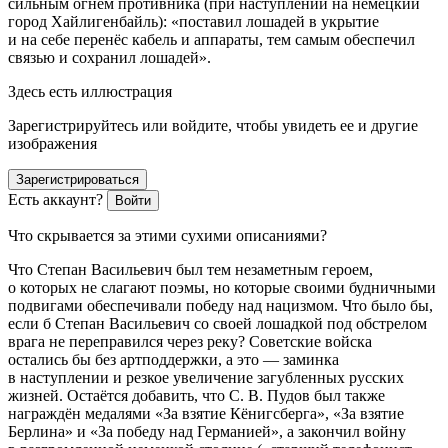
сильным огнём противника (при наступлении на немецкий
город Хайлигенбайль
): «поставил лошадей в укрытие
и на себе перенёс кабель и аппараты, тем самым обеспечил
связью и сохранил лошадей»
.
Здесь есть иллюстрация
Зарегистрируйтесь или войдите, чтобы увидеть ее и другие
изображения
Зарегистрироваться
Есть аккаунт?
Войти
Что скрывается за этими сухими описаниями?
Что Степан Васильевич был тем незаметным героем,
о которых не слагают поэмы, но которые своими будничными
подвигами обеспечивали победу над
нацизм
ом. Что было бы,
если б Степан Васильевич со своей лошадкой под обстрелом
врага не переправился через реку? Советские войска
остались бы без артподдержки, а это — заминка
в наступлении и резкое увеличение загубленных русских
жизней. Остаётся добавить, что С. В. Пудов был также
награждён медалями «За взятие Кёнигсберга», «За взятие
Берлина» и «За победу над Германией», а закончил
войн
у