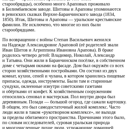
старообрядцы), особенно много Араповых проживало
в Билимбаевском заводе
. Шитовы и Араповы упоминаются
в ревизских сказках Верхне-Баранчинского завода (1834,
1850)
. Итак, Шитовы и Араповы — уральские крестьянские
фамилии. Не исключено, что многие из них были
старообрядцами.
По возвращении с
войн
ы Степан Васильевич женился
на Надежде Александровне Араповой (её родителей звали
Иван Шитов и Агриппина Ивановна Арапова). В браке
родилось четверо детей: Владимир, Николай, Александр
и Татьяна. Они жили в Баранчинском посёлке, в собственном
доме с четырьмя окнами на фасаде
. Дом был окружён со всех
сторон хозяйственными постройками. Он состоял из двух
комнат, кухни, сеней и чулана, в котором хранились пищевые
припасы, одежда, инструменты. Были там и старинные
сундуки, оклеенные изнутри советскими газетами
и обёртками от конфет. К хозяйственным сооружениям
относились сеновал и мастерская. Пол внутри двора был
деревянным. Позади —
боль
шой огород, где сажали картошку.
В общем, это был самодостаточный жилой комплекс. Часто
люди жили в таком «рукотворном комплексе», не выходя
за пределы обитаемого пространства. Причинами этого было,
по словам исследователей, суровая уральская природа
и многочисленные лихие люди, угрожающие домашней