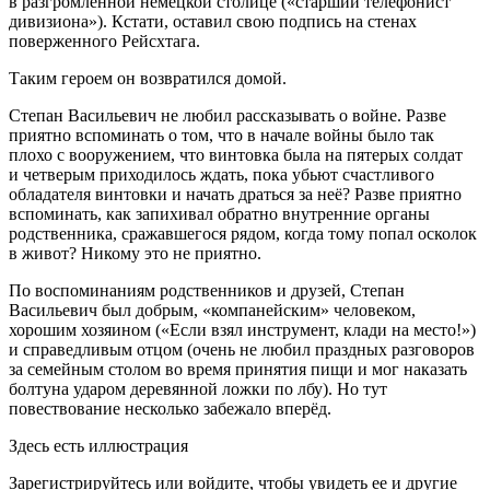
в разгромленной немецкой столице («старший телефонист
дивизиона»). Кстати, оставил свою подпись на стенах
поверженного Рейсхтага.
Таким героем он возвратился домой.
Степан Васильевич не любил рассказывать о
войн
е. Разве
приятно вспоминать о том, что в начале
войн
ы было так
плохо с вооружением, что винтовка была на пятерых солдат
и четверым приходилось ждать, пока убьют счастливого
обладателя винтовки и начать драться за неё? Разве приятно
вспоминать, как запихивал обратно внутренние органы
родственника, сражавшегося рядом, когда тому попал осколок
в живот? Никому это не приятно.
По воспоминаниям родственников и друзей, Степан
Васильевич был добрым, «компанейским» человеком,
хорошим хозяином («Если взял инструмент, клади на место!»)
и справедливым отцом (очень не любил праздных разговоров
за семейным столом во время принятия пищи и мог наказать
болтуна ударом деревянной ложки по лбу). Но тут
повествование несколько забежало вперёд.
Здесь есть иллюстрация
Зарегистрируйтесь или войдите, чтобы увидеть ее и другие