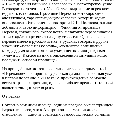
«1624 г. деревня ямщиков Переваловых в Верхотурском уезде
.
В говорах по течению р. Урал бытует выражение
перевалом
ездить, т. е. галопом. Прозвище
Перевало
мотивировано
апеллятивом, характеризующим человека, который ходит
вперевалку»
. Эти сведения повторила Е. Н. Полякова, однако
добавила и свою информацию: «Фамилия от прозвища
Перевал,
связанного, скорее всего, с глаголом переваливаться
«при ходьбе накреняться на одну сторону». Однако слово
перевал
имело в русском языке, в русских говорах и другие
значения: «повальная болезнь», «холмистое возвышение
между двумя впадинами», «куча», снеговая или дождевая
туча» и др. Каждое из них в определённой ситуации могло
послужить основой прозвища»
.
Из приведённых
источник
ов становится очевидным, что 1.
«Перевалов» — старинная уральская фамилия, известная уже
в первой половине XVII века; 2. происхождение её можно
вести от разных прозвищ, однако наиболее предпочтительной
является «ямщицкая» версия.
О предках
Согласно семейной легенде, один из предков был австрийцем.
Вероятнее всего, что к Австрии он не имел никакого
отношения — одно из уральских старообрядческих согласий