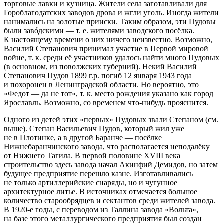
торговые лавки и кузница. Жители села заготавливали для
Гороблагодатских заводов дрова и жгли уголь. Иногда жители
нанимались на золотые прииски. Таким образом, эти Пудовы
были завóдскими — т. е. жителями заводского посёлка.
К настоящему времени о них ничего неизвестно. Возможно,
Василий Степанович принимал участие в Первой мировой
войн
е, т. к. среди её участников удалось найти много Пудовых
(в основном, из поволжских губерний)
. Некий Василий
Степанович Пудов 1899 г.р. погиб 12 января 1943 года
и похоронен в Ленинградской области. Но вероятно, это
«Федот — да не тот», т. к. место рождения указано как город
Ярославль. Возможно, со временем что-нибудь прояснится.
Одного из детей этих «первых» Пудовых звали Степаном (см.
выше). Степан Васильевич Пудов, который жил уже
не в Плотинке, а в другой Баранче — посёлке
Нижнебаранчинского завода, что располагается неподалёку
от Нижнего Тагила. В первой половине XVIII века
строительство здесь завода начал Акинфий Демидов, но затем
будущее предприятие перешло казне. Изготавливались
не только артиллерийские снаряды
, но и чугунное
архитектурное литье. В
источник
ах отмечается
боль
шое
количество старообрядцев и сектантов среди жителей завода
.
В 1920-е годы, с переводом из Таллина завода «Вольта»,
на базе этого металлургического предприятия был создан