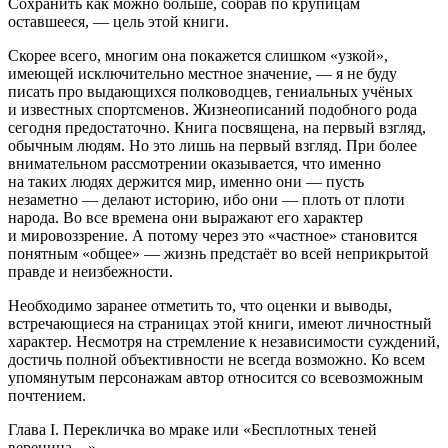
Сохранить как можно
боль
ше, собрав по крупицам
оставшееся, — цель этой книги.
Скорее всего, многим она покажется слишком «узкой»,
имеющей исключительно местное значение, — я не буду
писать про выдающихся полководцев, гениальных учёных
и известных спортсменов. Жизнеописаний подобного рода
сегодня предостаточно. Книга посвящена, на первый взгляд,
обычным людям. Но это лишь на первый взгляд. При более
внимательном рассмотрении оказывается, что именно
на таких людях держится мир, именно они — пусть
незаметно — делают историю, ибо они — плоть от плоти
народа. Во все времена они выражают его характер
и
мировоззрение
. А потому через это «частное» становится
понятным «общее» — жизнь предстаёт во всей неприкрытой
правде и неизбежности.
Необходимо заранее отметить то, что оценки и выводы,
встречающиеся на страницах этой книги, имеют личностный
характер. Несмотря на стремление к независимости суждений,
достичь полной объективности не всегда возможно. Ко всем
упомянутым персонажам автор относится со всевозможным
почтением.
Глава I. Перекличка во мраке или «Бесплотных теней
вереница…»