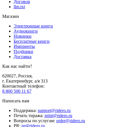
Договор
llm.txt
Магазин
Электронные книги
Аудиокниги
Новинки
Бесплатные книги
Импринты
Подборки
Доставка
Как нас найти?
620027
,
Россия
,
г. Екатеринбург, а/я 313
Контактный телефон
:
8 800 500 11 67
Написать нам
Поддержка
:
support@ridero.ru
Печать тиража
:
print@ridero.ru
Вопросы по услугам
:
order@ridero.ru
PR
:
pr@ridero.ru