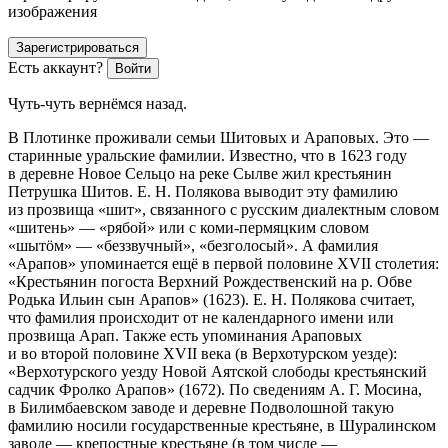
изображения
Зарегистрироваться
Есть аккаунт?
Войти
Чуть-чуть вернёмся назад.
В Плотинке проживали семьи Шитовых и Араповых. Это —
старинные уральские фамилии. Известно, что в 1623 году
в деревне Новое Сельцо на реке Сылве жил крестьянин
Петрушка Шитов. Е. Н. Полякова выводит эту фамилию
из прозвища «шит», связанного с русским диалектным словом
«шитень» — «рябой» или с коми-пермяцким словом
«шытöм» — «беззвучный», «безголосый»
. А фамилия
«Арапов» упоминается ещё в первой половине XVII столетия:
«Крестьянин погоста Верхний Рождественский на р. Обве
Родька Ильин сын Арапов» (1623). Е. Н. Полякова считает,
что фамилия происходит от не календарного имени или
прозвища Арап
. Также есть упоминания Араповых
и во второй половине XVII века (в Верхотурском уезде):
«Верхотурского уезду Новой Аятской слободы крестьянский
садчик Фролко Арапов» (1672)
. По сведениям А. Г. Мосина,
в Билимбаевском заводе и деревне Подволошной такую
фамилию носили государственные крестьяне, в Шуралинском
заводе — крепостные крестьяне (в том числе —