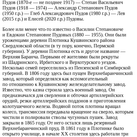
Пудов (1870-е — не позднее 1917) — Степан Васильевич
Пудов (1918 — 1974) — Александр Степанович Пудов
(1950 г.р.) — Глеб Александрович Пудов (1980 г.р.) — Лев
(2015 г.р.) и Елисей (2020 г.р.) Пудовы
.
Более или менее что-то известно о Василии Степановиче
и Евдокии Степановне Пудовых (1880 — 1955). Они были
уроженцами деревни Плотинка Кушвинского района
Свердловской области (в ту пору, конечно, Пермской
губернии). У деревни Плотинка есть и другое название —
Верхняя Баранча. Первыми её жителями были рекруты
из Шадринского, Ирбитского и Верхотурского уездов.
Несколько семей переселились из Пензенской и Симбирской
губерний. В 1806 году здесь был пущен Верхнебаранчинский
завод, который определялся как вспомогательный
по отношению к Кушвинскому железоделательному завод
.
Известно, что казна строила здесь военный завод. Он
предназначался для сверления и обточки артиллерийских
орудий, резки артиллерийских поддонов и приготовления
колотушечного железа. Водяной поток плотины вращал
колес
о, трансмиссия передавала вращение на сверло, которым
чистили и полировали стволы чугунных пушек. Завод
закрыли в 1865 году. От него остался лишь резервный
Верхнебаранчинский пруд. В 1861 году в Плотинке было
открыто училище, в начале XX столетия здесь работали три