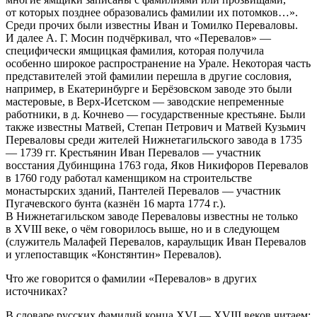
от которых позднее образовались фамилии их потомков…»
.
Среди прочих были известны Иван и Томилко Переваловы.
И далее А. Г. Мосин подчёркивал, что «Перевалов» —
специфически ямщицкая фамилия, которая получила
особенно широкое распространение на Урале
. Некоторая часть
представителей этой фамилии перешла в другие сословия,
например, в Екатеринбурге и Берёзовском заводе это были
мастеровые, в Верх-Исетском — заводские непременные
работники, в д. Кочнево — государственные крестьяне
. Были
также известны Матвей, Степан Петрович и Матвей Кузьмич
Переваловы среди жителей Нижнетагильского завода в 1735
— 1739 гг.
Крестьянин Иван Перевалов — участник
восстания Дубинщина 1763 года, Яков Никифоров Перевалов
в 1760 году работал каменщиком на строительстве
монастырских зданий, Пантелей Перевалов — участник
Пугачевского бунта (казнён 16 марта 1774 г.)
.
В Нижнетагильском заводе Переваловы известны не только
в XVIII веке, о чём говорилось выше, но и в следующем
(служитель Малафей Перевалов, караульщик Иван Перевалов
и углепоставщик «Констянтин» Перевалов)
.
Что же говорится о фамилии «Перевалов» в других
источник
ах?
В словаре русских фамилий конца XVI — XVIII веков читаем: