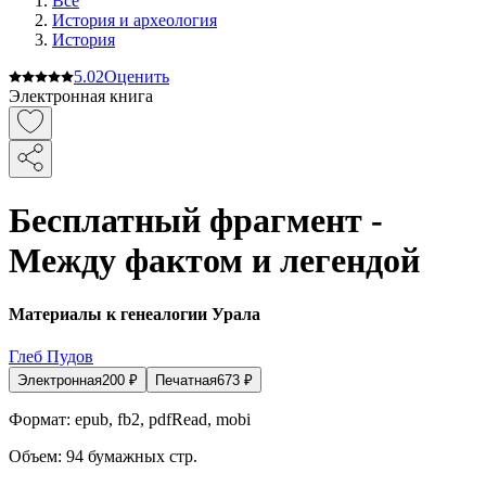
Все
История и археология
История
5.0
2
Оценить
Электронная книга
Бесплатный фрагмент -
Между фактом и легендой
Материалы к генеалогии Урала
Глеб Пудов
Электронная
200
₽
Печатная
673
₽
Формат:
epub, fb2, pdfRead, mobi
Объем:
94
бумажных стр.