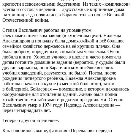
крепости всевозможными бедствиями. Из таких «комплексов»
всегда и состояла деревня — двухэтажные кирпичные дома
на три подъезда появились в Баранче только после Великой
Отечественной
войн
ы.
Степан Васильевич работал на упомянутом
электромеханическом заводе (в кузнечном цехе). Надежда
Александровна поначалу была домохозяйкой и всё
боль
шое
семейное хозяйство держалось на её хрупких плечах. Она
была добрым, порядочным, спокойным человеком. Очень
любила книги. Хорошо училась в школе и часто помогала
детям готовить домашние задания (вероятно, у судьбы были
другие варианты, но в Баранчинском посёлке высших
учебных заведений, разумеется, не было). Потом, после
рождения четвёртого ребёнка, Надежда Александровна
работала сначала на кухне (в местной
боль
нице), затем —
в бойлерной. Бойлерная — помещение, в котором находилось
оборудование для отопления зданий. Жизнь была полна
хозяйственными заботами и редкими праздниками. Степан
Васильевич умер в 1974 году, Надежда Александровна —
через четыр
надцат
ь лет.
Теперь о другой «цепочке».
Как говорилось выше, фамилия «Перевалов» нередко