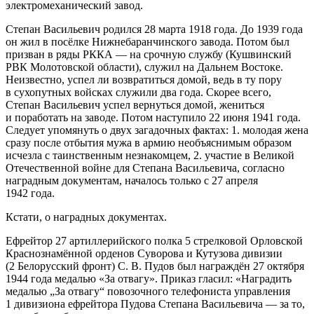
электромеханический завод
.
Степан Васильевич родился 28 марта 1918 года. До 1939 года
он жил в посёлке Нижнебаранчинского завода. Потом был
призван в ряды РККА — на срочную службу (Кушвинский
РВК Молотовской области), служил на Дальнем Востоке.
Неизвестно, успел ли возвратиться домой, ведь в ту пору
в сухопутных войсках служили два года. Скорее всего,
Степан Васильевич успел вернуться домой, жениться
и поработать на заводе. Потом наступило 22 июня 1941 года.
Следует упомянуть о двух загадочных фактах: 1. молодая жена
сразу после отбытия мужа в армию необъяснимым образом
исчезла с таинственным незнакомцем, 2. участие в Великой
Отечественной
войн
е для Степана Васильевича, согласно
наградным документам, началось только с 27 апреля
1942 года.
Кстати, о наградных документах.
Ефрейтор 27 артиллерийского полка 5 стрелковой Орловской
Краснознамённой орденов Суворова и Кутузова дивизии
(2 Бело
русский фронт
) С. В. Пудов был награждён 27 октября
1944 года медалью «За отвагу». Приказ гласил: «Наградить
медалью „За отвагу“ повозочного телефониста управления
1 дивизиона ефрейтора Пудова Степана Васильевича — за то,