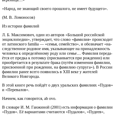
«Народ, не знающий своего прошлого, не имеет будущего».
(М. В. Ломоносов)
Из истории фамилий
Л. Б. Максимович, один из авторов «
Боль
шой
росси
йской
энциклопедии», утверждает, что слово «фамилия» происходит
от латинского familia — «семья, семейство», и обозначает «на­
след­ст­вен­ное ро­до­вое имя, ука­зы­ваю­щее на при­над­леж­ность
че­ло­ве­ка к оп­ре­де­лён­но­му ро­ду или се­мье… Фамилия пе­ре­да­
ёт­ся от пред­ка к по­том­ку (при­сваи­ва­ет­ся при ро­ж­де­нии) или
при­об­ре­та­ет­ся в ре­зуль­та­те брака (пу­тём из­ме­не­ния фамилии,
при­сво­ен­ной при ро­ж­де­нии, на фамилию суп­ру­га»)
. В
Росси
и
фамилии ранее всего появились в XIII веке у жителей
Великого Новгорода.
В этой книге речь пойдёт о двух уральских фамилиях «Пудов»
и «Перевалов».
Начнем, как говорится, ab ovo.
В словаре И. М. Ганжиной (2001) есть информация о фамилии
«Пудов». Её вариантами считаются «Пудалов», «Пудеев»,