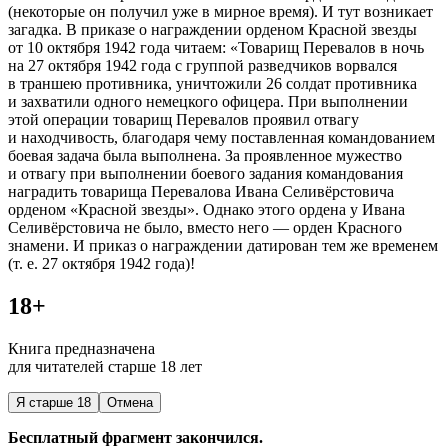
(некоторые он получил уже в мирное время). И тут возникает
загадка. В приказе о награждении орденом Красной звезды
от 10 октября 1942 года читаем: «Товарищ Перевалов в ночь
на 27 октября 1942 года с группой разведчиков ворвался
в траншею противника, уничтожили 26 солдат противника
и захватили одного немецкого офицера. При выполнении
этой операции товарищ Перевалов проявил отвагу
и находчивость, благодаря чему поставленная командованием
боевая задача была выполнена. За проявленное мужество
и отвагу при выполнении боевого задания командования
наградить товарища Перевалова Ивана Селивёрстовича
орденом «Красной звезды». Однако этого ордена у Ивана
Селивёрстовича не было, вместо него — орден Красного
знамени. И приказ о награждении датирован тем же временем
(т. е. 27 октября 1942 года)!
18+
Книга предназначена
для читателей старше 18 лет
Я старше 18
Отмена
Бесплатный фрагмент закончился.