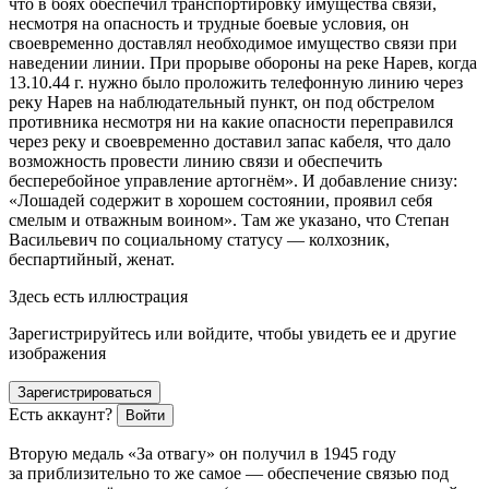
что в боях обеспечил транспортировку имущества связи,
несмотря на опасность и трудные боевые условия, он
своевременно доставлял необходимое имущество связи при
наведении линии. При прорыве обороны на реке Нарев, когда
13.10.44 г. нужно было проложить телефонную линию через
реку Нарев на наблюдательный пункт, он под обстрелом
противника несмотря ни на какие опасности переправился
через реку и своевременно доставил запас кабеля, что дало
возможность провести линию связи и обеспечить
бесперебойное управление артогнём». И добавление снизу:
«Лошадей содержит в хорошем состоянии, проявил себя
смелым и отважным воином»
. Там же указано, что Степан
Васильевич по социальному статусу — колхозник,
беспартийный, женат.
Здесь есть иллюстрация
Зарегистрируйтесь или войдите, чтобы увидеть ее и другие
изображения
Зарегистрироваться
Есть аккаунт?
Войти
Вторую медаль «За отвагу» он получил в 1945 году
за приблизительно то же самое — обеспечение связью под