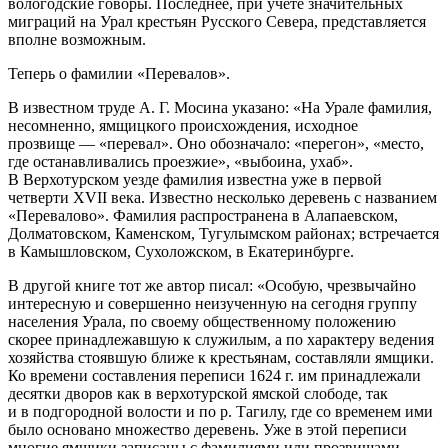
вологодские говоры. Последнее, при учёте значительных
миграций на Урал крестьян Русского Севера, представляется
вполне возможным.
Теперь о фамилии «Перевалов».
В известном труде А. Г. Мосина указано: «На Урале фамилия,
несомненно, ямщицкого происхождения, исходное
прозвище — «перевал». Оно обозначало: «перегон», «место,
где останавливались проезжие», «выбоина, ухаб».
В Верхотурском уезде фамилия известна уже в первой
четверти XVII века. Известно несколько деревень с названием
«Перевалово». Фамилия распространена в Алапаевском,
Долматовском, Каменском, Тугулымском районах; встречается
в Камышловском, Сухоложском, в Екатеринбурге
.
В другой книге тот же автор писал: «Особую, чрезвычайно
интересную и совершенно неизученную на сегодня группу
населения Урала, по своему общественному положению
скорее принадлежавшую к служилым, а по характеру ведения
хозяйства стоявшую ближе к крестьянам, составляли ямщики.
Ко времени составления переписи 1624 г. им принадлежали
десятки дворов как в верхотурской ямской слободе, так
и в подгородной волости и по р. Тагилу, где со временем ими
было основано множество деревень. Уже в этой переписи
многие ямщики записаны с фамилиями или прозвищами,