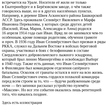
встречается на Урале. Носители её жили не только
в Екатеринбурге и в Берёзовском заводе, о чём также
говорилось выше, но и в других населённых пунктах.
Например, в деревне Швея А
скин
ского района Башкирской
АССР
. Здесь проживали Селивёрст Яковлевич и Марфа
Ивановна Переваловы, у которых среди других детей
(Василий, Илья, Мария, Александра и Анна) родился
16 апреля 1914 года сын Иван. Вряд ли он занимался чем-то
особенным, кроме помощи родителям, обучения грамоте
и проч. В 1936 году Иван Селивёрстович был призван в ряды
РККА, служил на Дальнем Востоке в войсках береговой
охраны, участвовал в боях с белофиннами в составе
Свердловского добровольческого лыжного эскадрона,
который брал линию Маннергейма и освобождал Выборг
в 1940 году. Также есть данные, что Иван Селивёрстович
в Финляндии был командиром отделения сапёрного
батальона. Осколок от гранаты остался в ноге на всю жизнь.
Иван Селивёрстович очень гордился похвалой командира
перед всем строем за то, что — будучи разбуженным среди
ночи — без запинки рассказал устройство пулемёта
«Максим». Но все эти события оказались лишь репетицией
того, что началось позднее.
Здесь есть иллюстрация