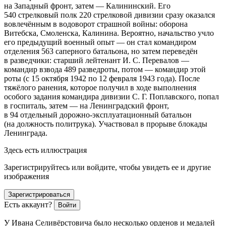
на Западный фронт, затем — Калининский. Его
540 стрелковый полк 220 стрелковой дивизии сразу оказался
вовлечённым в водоворот страшной
войн
ы: оборона
Витебска, Смоленска, Калинина. Вероятно, начальство учло
его предыдущий военный опыт — он стал командиром
отделения 563 саперного батальона, но затем переведён
в разведчики: старший лейтенант И. С. Перевалов —
командир взвода 489 разведроты, потом — командир этой
роты (с 15 октября 1942 по 12 февраля 1943 года). После
тяжёлого ранения, которое получил в ходе выполнения
особого задания командира дивизии С. Г. Поплавского, попал
в госпиталь, затем — на Ленинградский фронт,
в 94 отдельный дорожно-эксплуатационный батальон
(на должность политрука)
. Участвовал в прорыве блокады
Ленинграда.
Здесь есть иллюстрация
Зарегистрируйтесь или войдите, чтобы увидеть ее и другие
изображения
Зарегистрироваться
Есть аккаунт?
Войти
У Ивана Селивёрстовича было несколько орденов и медалей