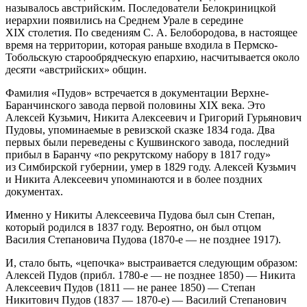
называлось австрийским
. Последователи Белокриницкой
иерархии появились на Среднем Урале в середине
XIX столетия. По сведениям С. А. Белобородова, в настоящее
время на территории, которая раньше входила в Пермско-
То
боль
скую старообрядческую епархию, насчитывается около
десяти «австрийских» общин
.
Фамилия «Пудов» встречается в документации Верхне-
Баранчинского завода первой половины XIX века
. Это
Алексей Кузьмич, Никита Алексеевич и Григорий Гурьянович
Пудовы, упоминаемые в ревизской сказке 1834 года
. Два
первых были переведены с Кушвинского завода
, последний
прибыл в Баранчу «по рекрутскому набору в 1817 году»
из Симбирской губернии, умер в 1829 году. Алексей Кузьмич
и Никита Алексеевич упоминаются и в более поздних
документах
.
Именно у Никиты Алексеевича Пудова был сын Степан,
который родился в 1837 году
. Вероятно, он был отцом
Василия Степановича Пудова (1870-е — не позднее 1917).
И, стало быть, «цепочка» выстраивается следующим образом:
Алексей Пудов (прибл. 1780-е — не позднее 1850) — Никита
Алексеевич Пудов (1811 — не ранее 1850) — Степан
Никитович Пудов (1837 — 1870-е) — Василий Степанович