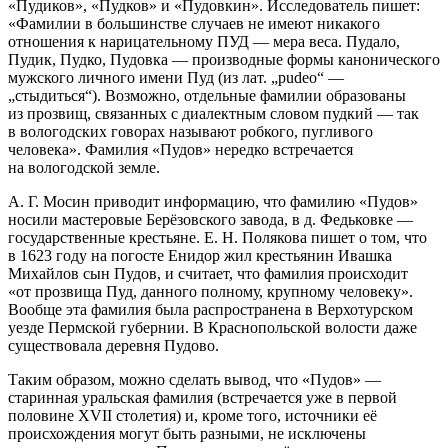
«Пудиков», «Пудков» и «Пудовкин». Исследователь пишет:
«Фамилии в
боль
шинстве случаев не имеют никакого
отношения к нарицательному ПУД — мера веса. Пудало,
Пудик, Пудко, Пудовка — производные формы канонического
мужского личного имени Пуд (из лат. „рudeo“ —
„стыдиться“). Возможно, отдельные фамилии образованы
из прозвищ, связанных с диалектным словом
пудкий
— так
в вологодских говорах называют робкого, пугливого
человека»
. Фамилия «Пудов» нередко встречается
на вологодской земле
.
А. Г. Мосин приводит информацию, что фамилию «Пудов»
носили мастеровые Берёзовского завода, в д. Федьковке —
государственные крестьяне
. Е. Н. Полякова пишет о том, что
в 1623 году на погосте Енидор жил крестьянин Ивашка
Михайлов сын Пудов, и считает, что фамилия происходит
«от прозвища Пуд, данного полному, крупному человеку»
.
Вообще эта фамилия была распространена в Верхотурском
уезде Пермской губернии
. В Краснопольской волости даже
существовала деревня Пудово.
Таким образом, можно сделать вывод, что «Пудов» —
старинная уральская фамилия (встречается уже в первой
половине XVII столетия) и, кроме того,
источник
и её
происхождения могут быть разными, не исключены