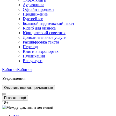
Тираж книги
Аудиокнига
Офлайн-продажи
Продвижение
Буктрейлер
Большой издательский пакет
Rideró для бизнеса
Юридический советник
Дополнительные услуги
Расшифровка текста
Перевод
Книги в аэропортах
Публикация
Все услуги
Кабинет
Кабинет
Уведомления
Отметить все как прочитанные
Показать ещё
18
+