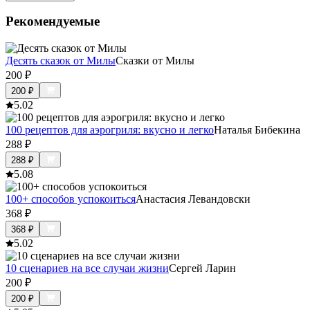
Рекомендуемые
Десять сказок от Милы
Сказки от Милы
200
₽
200
₽
5.0
2
100 рецептов для аэрогриля: вкусно и легко
Наталья Бибекина
288
₽
288
₽
5.0
8
100+ способов успокоиться
Анастасия Левандовски
368
₽
368
₽
5.0
2
10 сценариев на все случаи жизни
Сергей Ларин
200
₽
200
₽