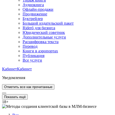
Тираж книги
Аудиокнига
Офлайн-продажи
Продвижение
Буктрейлер
Большой издательский пакет
Rideró для бизнеса
Юридический советник
Дополнительные услуги
Расшифровка текста
Перевод
Книги в аэропортах
Публикация
Все услуги
Кабинет
Кабинет
Уведомления
Отметить все как прочитанные
Показать ещё
18
+