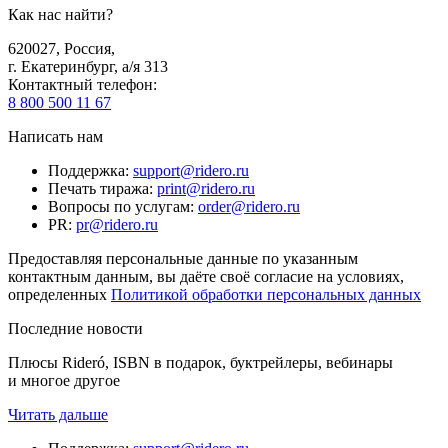
Как нас найти?
620027
,
Россия
,
г. Екатеринбург, а/я 313
Контактный телефон
:
8 800 500 11 67
Написать нам
Поддержка
:
support@ridero.ru
Печать тиража
:
print@ridero.ru
Вопросы по услугам
:
order@ridero.ru
PR
:
pr@ridero.ru
Предоставляя персональные данные по указанным
контактным данным, вы даёте своё согласие на условиях,
определенных
Политикой обработки персональных данных
Последние новости
Плюсы Rideró, ISBN в подарок, буктрейлеры, вебинары
и многое другое
Читать дальше