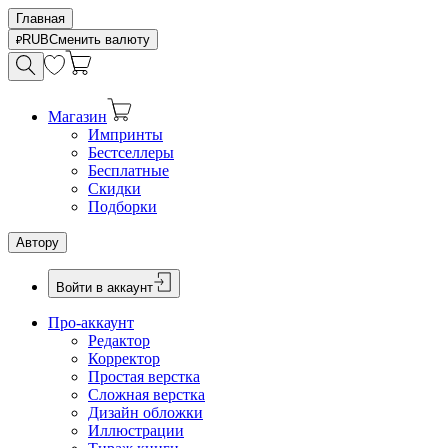
Главная
RUB
Сменить валюту
Магазин
Импринты
Бестселлеры
Бесплатные
Скидки
Подборки
Автору
Войти в аккаунт
Про-аккаунт
Редактор
Корректор
Простая верстка
Сложная верстка
Дизайн обложки
Иллюстрации