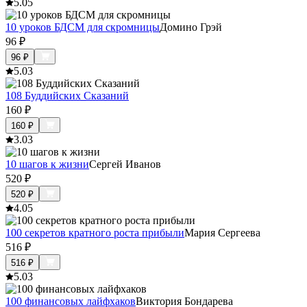
5.0
5
10 уроков БДСМ для скромницы
Домино Грэй
96
₽
96
₽
5.0
3
108 Буддийских Сказаний
160
₽
160
₽
3.0
3
10 шагов к жизни
Сергей Иванов
520
₽
520
₽
4.0
5
100 секретов кратного роста прибыли
Мария Сергеева
516
₽
516
₽
5.0
3
100 финансовых лайфхаков
Виктория Бондарева