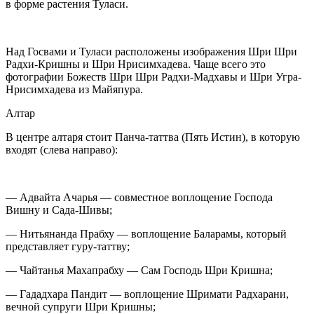
в форме растения Туласи.
Над Госвами и Туласи расположены изображения Шри Шри
Радхи-Кришны и Шри Нрисимхадева. Чаще всего это
фотографии Божеств Шри Шри Радхи-Мадхавы и Шри Угра-
Нрисимхадева из Майяпура.
Алтар
В центре алтаря стоит Панча-таттва (Пять Истин), в которую
входят (слева направо):
—
Адвайта Ачарья
— совместное воплощение Господа
Вишну и Сада-Шивы;
—
Нитьянанда Прабху
— воплощение Баларамы, который
представляет гуру-таттву;
—
Чайтанья Махапрабху
— Сам Господь Шри Кришна;
—
Гададхара Пандит
— воплощение Шримати Радхарани,
вечной супруги Шри Кришны;