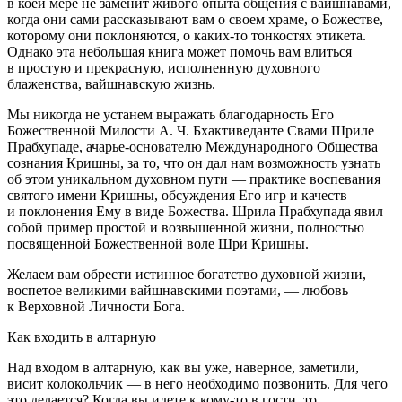
в коей мере не заменит живого опыта общения с вайшнавами,
когда они сами рассказывают вам о своем храме, о Божестве,
которому они поклоняются, о каких-то тонкостях этикета.
Однако эта небольшая книга может помочь вам влиться
в простую и прекрасную, исполненную духовного
блаженства, вайшнавскую жизнь.
Мы никогда не устанем выражать благодарность Его
Божественной Милости А. Ч. Бхактиведанте Свами Шриле
Прабхупаде, ачарье-основателю Международного Общества
сознания Кришны, за то, что он дал нам возможность узнать
об этом уникальном духовном пути — практике воспевания
святого имени Кришны, обсуждения Его игр и качеств
и поклонения Ему в виде Божества. Шрила Прабхупада явил
собой пример простой и возвышенной жизни, полностью
посвященной Божественной воле Шри Кришны.
Желаем вам обрести истинное богатство духовной жизни,
воспетое великими вайшнавскими поэтами, — любовь
к Верховной Личности Бога.
Как входить в алтарную
Над входом в алтарную, как вы уже, наверное, заметили,
висит колокольчик — в него необходимо позвонить. Для чего
это делается? Когда вы идете к кому-то в гости, то