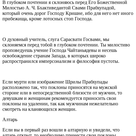
В глубоком почтении я склоняюсь перед Его Божественной
Милостью А. Ч. Бхактиведантой Свами Прабхупадой,
который очень дорог Господу Кришне, ибо для него нет иного
прибежища, кроме лотосных стоп Господа.
О духовный учитель, слуга Сарасвати Госвами, мы
склоняемся перед тобой в глубоком почтении. Ты милостиво
проповедуешь учение Господа Чайтаньядевы и несешь
освобождение странам Запада, в которых широко
распространился имперсонализм и философия пустоты.
Если мурти или изображение Шрилы Прабхупады
расположено так, что поклоны приносятся на мужской
стороне или в непосредственной близости от мужчин, то
девушкам и женщинам рекомендуется приносить свои
поклоны на удалении, так как мужчинам нежелательно
смотреть на кланяющихся женщин.
Алтарь
Если вы в первый раз вошли в алтарную и увидели, что
алтарь открыт, то необходимо принести свои поклоны