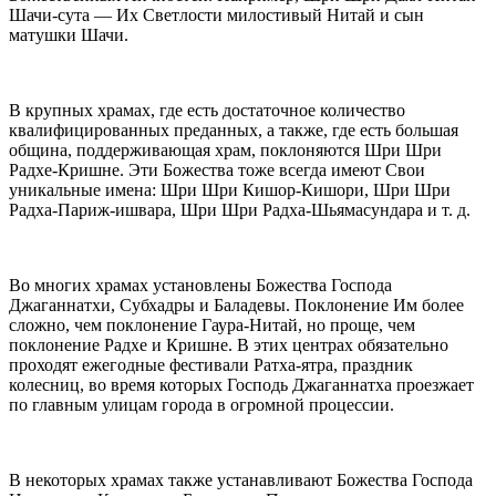
Шачи-сута — Их Светлости милостивый Нитай и сын
матушки Шачи.
В крупных храмах, где есть достаточное количество
квалифицированных преданных, а также, где есть большая
община, поддерживающая храм, поклоняются Шри Шри
Радхе-Кришне. Эти Божества тоже всегда имеют Свои
уникальные имена: Шри Шри Кишор-Кишори, Шри Шри
Радха-Париж-ишвара, Шри Шри Радха-Шьямасундара и т. д.
Во многих храмах установлены Божества Господа
Джаганнатхи, Субхадры и Баладевы. Поклонение Им более
сложно, чем поклонение Гаура-Нитай, но проще, чем
поклонение Радхе и Кришне. В этих центрах обязательно
проходят ежегодные фестивали Ратха-ятра, праздник
колес
ниц, во время которых Господь Джаганнатха проезжает
по главным улицам города в огромной процессии.
В некоторых храмах также устанавливают Божества Господа