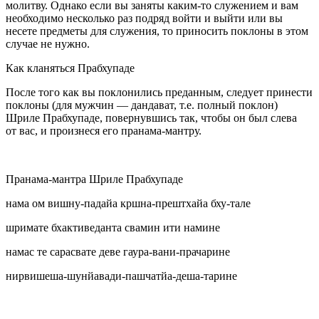
молитву. Однако если вы заняты каким-то служением и вам
необходимо несколько раз подряд войти и выйти или вы
несете предметы для служения, то приносить поклоны в этом
случае не нужно.
Как кланяться Прабхупаде
После того как вы поклонились преданным, следует принести
поклоны (для мужчин — дандават, т.е. полный поклон)
Шриле Прабхупаде, повернувшись так, чтобы он был слева
от вас, и произнеся его пранама-мантру.
Пранама-мантра Шриле Прабхупаде
нама ом вишну-падайа кршна-прештхайа бху-тале
шримате бхактиведанта свамин ити намине
намас те сарасвате деве гаура-вани-прачарине
нирвишеша-шунйавади-пашчатйа-деша-тарине