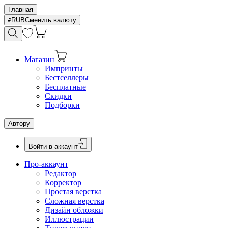
Главная
RUB
Сменить валюту
Магазин
Импринты
Бестселлеры
Бесплатные
Скидки
Подборки
Автору
Войти в аккаунт
Про-аккаунт
Редактор
Корректор
Простая верстка
Сложная верстка
Дизайн обложки
Иллюстрации