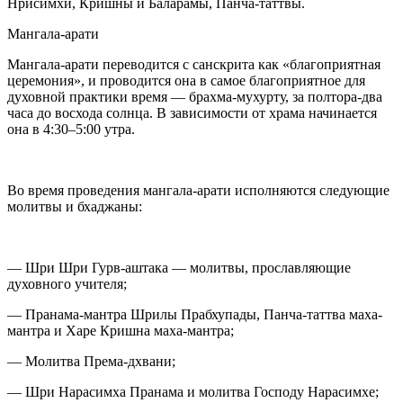
Нрисимхи, Кришны и Баларамы, Панча-таттвы.
Мангала-арати
Мангала-арати переводится с санскрита как «благоприятная
церемония», и проводится она в самое благоприятное для
духовной практики время — брахма-мухурту, за полтора-два
часа до восхода солнца. В зависимости от храма начинается
она в 4:30–5:00 утра.
Во время проведения мангала-арати исполняются следующие
молитвы и бхаджаны:
—
Шри Шри Гурв-аштака
— молитвы, прославляющие
духовного учителя;
—
Пранама-мантра Шрилы Прабхупады, Панча-таттва маха-
мантра и Харе Кришна маха-мантра;
—
Молитва Према-дхвани;
—
Шри Нарасимха Пранама и молитва Господу Нарасимхе;