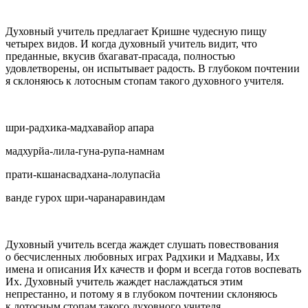
Духовный учитель предлагает Кришне чудесную пищу
четырех видов. И когда духовный учитель видит, что
преданные, вкусив бхагават-прасада, полностью
удовлетворены, он испытывает радость. В глубоком почтении
я склоняюсь к лотосным стопам такого духовного учителя.
шри-радхика-мадхавайор апара
мадхурйа-лила-гуна-рупа-намнам
прати-кшанасвадхана-лолупасйа
ванде гурох шри-чаранаравиндам
Духовный учитель всегда жаждет слушать повествования
о бесчисленных любовных играх Радхики и Мадхавы, Их
имена и описания Их качеств и форм и всегда готов воспевать
Их. Духовный учитель жаждет наслаждаться этим
непрестанно, и потому я в глубоком почтении склоняюсь
к лотосным стопам такого духовного учителя.