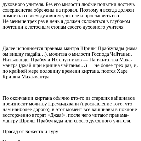
духовного учителя. Без его милости любые попытки достичь
совершенства обречены на провал. Поэтому я всегда должен
помнить о своем духовном учителе и прославлять его.
Не меньше трех раз в день я должен склоняться в глубоком
почтении к лотосным стопам своего духовного учителя.
Далее исполняется пранама-мантра Шрилы Прабхупады (нама
ом вишну падайа…), молитва о милости Господа Чайтаньи,
Нитьянанды Прабху и Их спутников — Панча-таттва Маха-
мантра (джай шри кришна чайтанья…) — не более трех раз, и,
по крайней мере половину времени киртана, поется Харе
Кришна Маха-мантра.
По окончании киртана обычно кто-то из старших вайшнавов
произносит молитву Према-дхвани (прославление того, что
нам наиболее дорого), в этот момент все вайшнавы в поклоне
восторженно вторят «Джая!», после чего читают пранама-
мантру Шрилы Прабхупады или своего духовного учителя.
Прасад от Божеств и гуру