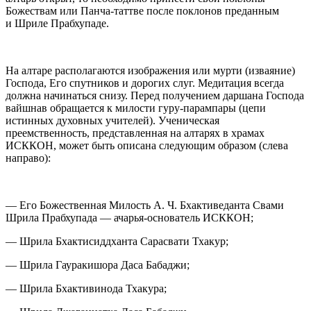
Божествам или Панча-таттве после поклонов преданным
и Шриле Прабхупаде.
На алтаре располагаются изображения или мурти (изваяние)
Господа, Его спутников и дорогих слуг. Медитация всегда
должна начинаться снизу. Перед получением даршана Господа
вайшнав обращается к милости гуру-парампары (цепи
истинных духовных учителей). Ученическая
преемственность, представленная на алтарях в храмах
ИСККОН, может быть описана следующим образом (слева
направо):
—
Его Божественная Милость А. Ч. Бхактиведанта Свами
Шрила Прабхупада — ачарья-основатель ИСККОН;
—
Шрила Бхактисиддханта Сарасвати Тхакур;
—
Шрила Гауракишора Даса Бабаджи;
—
Шрила Бхактивинода Тхакура;