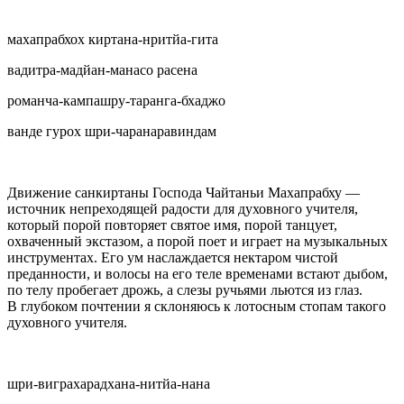
махапрабхох киртана-нритйа-гита
вадитра-мадйан-манасо расена
романча-кампашру-таранга-бхаджо
ванде гурох шри-чаранаравиндам
Движение санкиртаны Господа Чайтаньи Махапрабху —
источник непреходящей радости для духовного учителя,
который порой повторяет святое имя, порой танцует,
охваченный экстазом, а порой поет и играет на музыкальных
инструментах. Его ум наслаждается нектаром чистой
преданности, и волосы на его теле временами встают дыбом,
по телу пробегает дрожь, а слезы ручьями льются из глаз.
В глубоком почтении я склоняюсь к лотосным стопам такого
духовного учителя.
шри-виграхарадхана-нитйа-нана