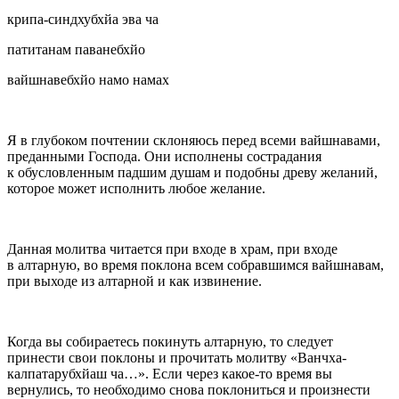
крипа-синдхубхйа эва ча
патитанам паванебхйо
вайшнавебхйо намо намах
Я в глубоком почтении склоняюсь перед всеми вайшнавами,
преданными Господа. Они исполнены сострадания
к обусловленным падшим душам и подобны древу желаний,
которое может исполнить любое желание.
Данная молитва читается при входе в храм, при входе
в алтарную, во время поклона всем собравшимся вайшнавам,
при выходе из алтарной и как извинение.
Когда вы собираетесь покинуть алтарную, то следует
принести свои поклоны и прочитать молитву «Ванчха-
калпатарубхйаш ча…». Если через какое-то время вы
вернулись, то необходимо снова поклониться и произнести