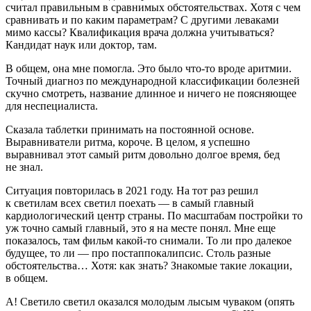
считал правильным в сравнимых обстоятельствах. Хотя с чем
сравнивать и по каким параметрам? С другими леваками
мимо кассы? Квалификация врача должна учитываться?
Кан
дидат
наук или доктор, там.
В общем, она мне помогла. Это было что-то вроде аритмии.
Точный диагноз по международной классификации болезней
скучно смотреть, название длинное и ничего не поясняющее
для неспециалиста.
Сказала
таблет
ки принимать на постоянной основе.
Выравниватели ритма, короче. В целом, я успешно
выравнивал этот самый ритм довольно долгое время, бед
не знал.
Ситуация повторилась в 2021 году. На тот раз решил
к светилам всех светил поехать — в самый главный
кардиологический центр страны. По масштабам постройки то
уж точно самый главный, это я на месте понял. Мне еще
показалось, там фильм какой-то снимали. То ли про далекое
будущее, то ли — про постаппокалипсис. Столь разные
обстоятельства… Хотя: как знать? Знакомые такие локации,
в общем.
А! Светило светил оказался молодым лысым чуваком (опять