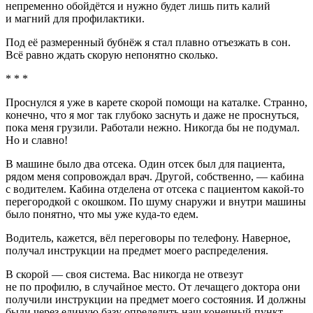
непременно обойдётся и нужно будет лишь пить калий
и магний для профилактики.
Под её размеренный бубнёж я стал плавно отъезжать в сон.
Всё равно ждать скорую непонятно сколько.
* * *
Проснулся я уже в карете скорой помощи на каталке. Странно,
конечно, что я мог так глубоко заснуть и даже не проснуться,
пока меня грузили. Работали нежно. Никогда бы не подумал.
Но и славно!
В машине было два отсека. Один отсек был для пациента,
рядом меня сопровождал врач. Другой, собственно, — кабина
с водителем. Кабина отделена от отсека с пациентом какой-то
перегородкой с окошком. По шуму снаружи и внутри машины
было понятно, что мы уже куда-то едем.
Водитель, кажется, вёл переговоры по телефону. Наверное,
получал инструкции на предмет моего распределения.
В скорой — своя система. Вас никогда не отвезут
не по профилю, в случайное место. От лечащего доктора они
получили инструкции на предмет моего состояния. И должны
были через единую базу определить наш конечный пункт.