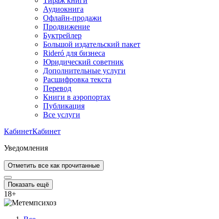
Тираж книги
Аудиокнига
Офлайн-продажи
Продвижение
Буктрейлер
Большой издательский пакет
Rideró для бизнеса
Юридический советник
Дополнительные услуги
Расшифровка текста
Перевод
Книги в аэропортах
Публикация
Все услуги
Кабинет
Кабинет
Уведомления
Отметить все как прочитанные
Показать ещё
18
+