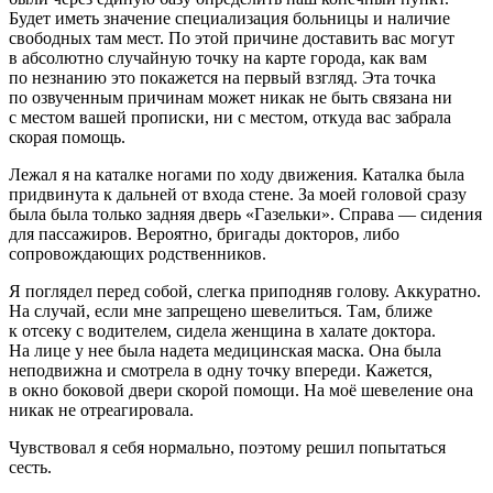
Будет иметь значение специализация больницы и наличие
свободных там мест. По этой причине доставить вас могут
в абсолютно случайную точку на карте города, как вам
по незнанию это покажется на первый взгляд. Эта точка
по озвученным причинам может никак не быть связана ни
с местом вашей прописки, ни с местом, откуда вас забрала
скорая помощь.
Лежал я на каталке ногами по ходу движения. Каталка была
придвинута к дальней от входа стене. За моей головой сразу
была была только задняя дверь «Газельки». Справа — сидения
для пассажиров. Вероятно, бригады докторов, либо
сопровождающих родственников.
Я поглядел перед собой, слегка приподняв голову. Аккуратно.
На случай, если мне запрещено шевелиться. Там, ближе
к отсеку с водителем, сидела женщина в халате доктора.
На лице у нее была надета медицинская маска. Она была
неподвижна и смотрела в одну точку впереди. Кажется,
в окно боковой двери скорой помощи. На моё шевеление она
никак не отреагировала.
Чувствовал я себя нормально, поэтому решил попытаться
сесть.