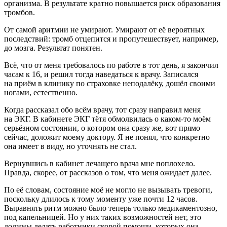
организма. В результате кратно повышается риск образования
тромбов.
От самой аритмии не умирают. Умирают от её вероятных
последствий: тромб отцепится и пропутешествует, например,
до мозга. Результат понятен.
Всё, что от меня требовалось по работе в тот день, я закончил
часам к 16, и решил тогда наведаться к врачу. Записался
на приём в клинику по страховке неподалёку, дошёл своими
ногами, естественно.
Когда рассказал обо всём врачу, тот сразу направил меня
на ЭКГ. В кабинете ЭКГ тётя обмолвилась о каком-то моём
серьёзном состоянии, о котором она сразу же, вот прямо
сейчас, доложит моему доктору. Я не понял, что конкретно
она имеет в виду, но уточнять не стал.
Вернувшись в кабинет лечащего врача мне поплохело.
Правда, скорее, от рассказов о том, что меня ожидает далее.
По её словам, состояние моё не могло не вызывать тревоги,
поскольку длилось к тому моменту уже почти 12 часов.
Выравнять ритм можно было теперь только медикаментозно,
под капельницей. Но у них таких возможностей нет, это
должны делать работники скорой помощи, которых она