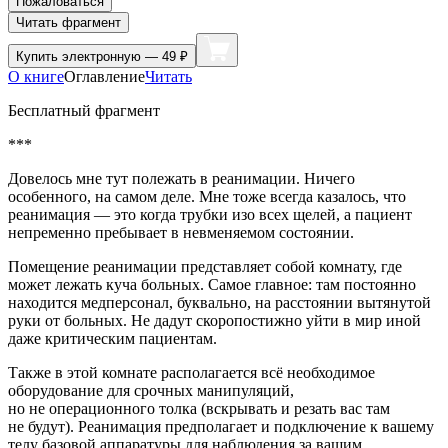
Пожаловаться
Читать фрагмент
Купить
электронную — 49 ₽
О книге
Оглавление
Читать
Бесплатный фрагмент
***
Довелось мне тут полежать в реанимации. Ничего
особенного, на самом деле. Мне тоже всегда казалось, что
реанимация — это когда трубки изо всех щелей, а пациент
непременно пребывает в невменяемом состоянии.
Помещение реанимации представляет собой комнату, где
может лежать куча больных. Самое главное: там постоянно
находится медперсонал, буквально, на расстоянии вытянутой
руки от больных. Не дадут скоропостижно уйти в мир иной
даже критическим пациентам.
Также в этой комнате располагается всё необходимое
оборудование для срочных манипуляций,
но не операционного толка (
вскры
вать и резать вас там
не будут). Реанимация предполагает и подключение к вашему
телу базовой аппаратуры для наблюдения за вашим