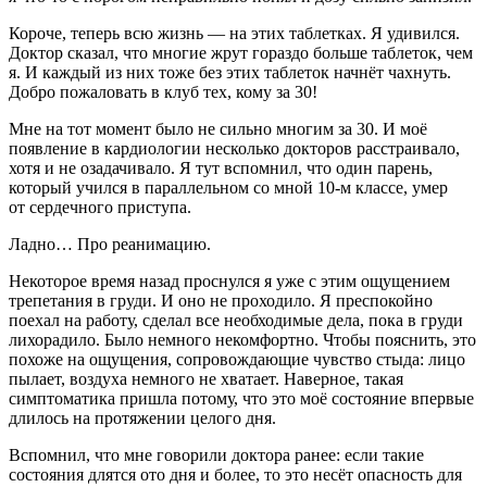
Короче, теперь всю жизнь — на этих
таблет
ках. Я удивился.
Доктор сказал, что многие жрут гораздо больше
таблет
ок, чем
я. И каждый из них тоже без этих
таблет
ок начнёт чахнуть.
Добро пожаловать в клуб тех, кому за 30!
Мне на тот момент было не сильно многим за 30. И моё
появление в кардиологии несколько докторов расстраивало,
хотя и не озадачивало. Я тут вспомнил, что один парень,
который учился в параллельном со мной 10-м классе, умер
от сердечного приступа.
Ладно… Про реанимацию.
Некоторое время назад проснулся я уже с этим ощущением
трепетания в груди. И оно не проходило. Я преспокойно
поехал на работу, сделал все необходимые дела, пока в груди
лихорадило. Было немного некомфортно. Чтобы пояснить, это
похоже на ощущения, сопровождающие чувство стыда: лицо
пылает, воздуха немного не хватает. Наверное, такая
симптоматика пришла потому, что это моё состояние впервые
длилось на протяжении целого дня.
Вспомнил, что мне говорили доктора ранее: если такие
состояния длятся ото дня и более, то это несёт опасность для