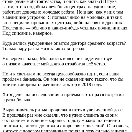
столь разные обстоятельства, и опять: как знать?) Штука
в том, что в подобных лечебных центрах, на удивление,
работают довольно молодые ребята. Не знаю, как у них там
в медицине устроено. Я попадал либо на молодых, в таких
вот специализированных центрах, либо на совсем древних.
Последние — обычно в каких-нибудь уездных поликлиниках.
Под списание, наверное.
Куда делись умудренные опытом доктора среднего возраста?
Только пару раз за жизнь таких встречал.
Но вернусь назад. Молодость вовсе не свидетельствует
о низком качестве: мой доктор отработал всё чётко.
Но и к светилам не всегда целесообразно идти, если ваша
проблема б
анальн
а. Он мне не сказал ничего такого, что бы
мне ни говорила та женщина-доктор в 2018 году.
Хотя денег на исследования и приёмы в этот раз я потратил
в разы больше.
Выравниватель ритма продолжил пить в увеличенной дозе.
В прошлый раз мне сказали, что нужно следить за своим
состоянием и если всё хорошо, то дозу можно постепенно
понижать, вплоть до нижних пороговых значений. Оказалось,
я что-то с порогом неправильно понял и дозу сильно занизил.