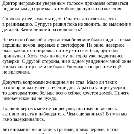
Доктор негромким уверенным голосом приказала оставаться
недвижным до приезда автомобиля до пункта назначения.
Спросил у нее, куда мы едем. Она только ответила, что
в реанимацию. Супруге решил пока не звонить, до выяснения
деталей. Зачем лишний раз волновать?
Через окно боковой двери автомобиля мне были видны только
вершины домов, деревьев и светофоров. На окне, наверное,
была какая-то тонировка, потому что свет был, будто бы,
приглушен. Хотя, судя по всему, на город уже надвигались
сумерки. С другой стороны, ни в одном увиденном мной окне
жилых квартир света не было. Уличные фонари тоже ещё
не включили.
Докучать вопросами женщине я не стал. Мало ли таких
разговорчивых у нее в течение дня. А раз на улице сумерки,
то докторам тоже больше всего сейчас хочется домой. Ничего
человеческое им не чуждо.
Головой вертеть мне не запрещали, поэтому оставалось
активно играть в наблюдателя. Чем еще заняться? В пути мы
явно задерживались.
Без вн
иман
ия не остались грязные, прямо чёрные, пятна