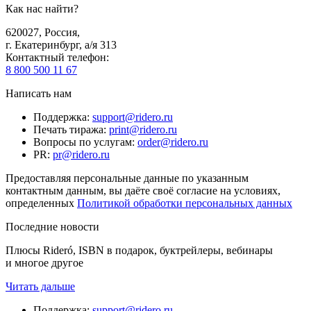
Как нас найти?
620027
,
Россия
,
г. Екатеринбург, а/я 313
Контактный телефон
:
8 800 500 11 67
Написать нам
Поддержка
:
support@ridero.ru
Печать тиража
:
print@ridero.ru
Вопросы по услугам
:
order@ridero.ru
PR
:
pr@ridero.ru
Предоставляя персональные данные по указанным
контактным данным, вы даёте своё согласие на условиях,
определенных
Политикой обработки персональных данных
Последние новости
Плюсы Rideró, ISBN в подарок, буктрейлеры, вебинары
и многое другое
Читать дальше
Поддержка
:
support@ridero.ru