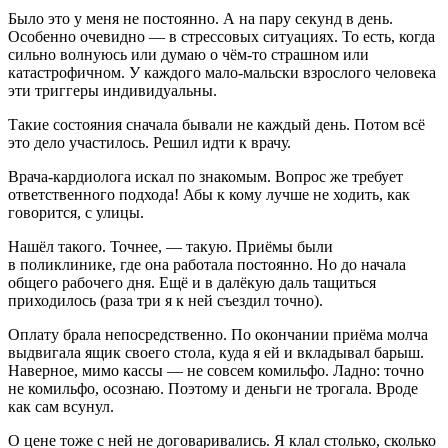
Было это у меня не постоянно. А на пару секунд в день.
Особенно очевидно — в стрессовых ситуациях. То есть, когда
сильно волнуюсь или думаю о чём-то страшном или
катастрофичном. У каждого мало-мальски взрослого человека
эти триггеры индивидуальны.
Такие состояния сначала бывали не каждый день. Потом всё
это дело участилось. Решил идти к врачу.
Врача-кардиолога искал по знакомым. Вопрос же требует
ответственного подхода! Абы к кому лучше не ходить, как
говорится, с улицы.
Нашёл такого. Точнее, — такую. Приёмы были
в поликлинике, где она работала постоянно. Но до начала
общего рабочего дня. Ещё и в далёкую даль тащиться
приходилось (раза три я к ней съездил точно).
Оплату брала непосредственно. По окончании приёма молча
выдвигала ящик своего стола, куда я ей и вкладывал барыш.
Наверное, мимо кассы — не совсем комильфо. Ладно: точно
не комильфо, осознаю. Поэтому и деньги не трогала. Вроде
как сам
всу
нул.
О цене тоже с ней не договаривались. Я клал столько, сколько