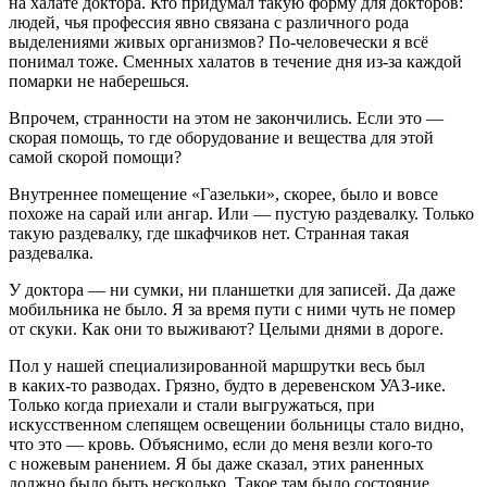
на халате доктора. Кто придумал такую форму для докторов:
людей, чья профессия явно связана с различного рода
выделениями живых организмов? По-человечески я всё
понимал тоже. Сменных халатов в течение дня из-за каждой
помарки не наберешься.
Впрочем, странности на этом не закончились. Если это —
скорая помощь, то где оборудование и вещества для этой
самой скорой помощи?
Внутреннее помещение «Газельки», скорее, было и вовсе
похоже на сарай или ангар. Или — пустую раздевалку. Только
такую раздевалку, где шкафчиков нет. Странная такая
раздевалка.
У доктора — ни сумки, ни планшетки для записей. Да даже
мобильника не было. Я за время пути с ними чуть не помер
от скуки. Как они то выживают? Целыми днями в дороге.
Пол у нашей специализированной маршрутки весь был
в каких-то разводах. Грязно, будто в деревенском УАЗ-ике.
Только когда приехали и стали выгружаться, при
искусственном слепящем освещении больницы стало видно,
что это — кровь. Объяснимо, если до меня везли кого-то
с ножевым ранением. Я бы даже сказал, этих раненных
должно было быть несколько. Такое там было состояние