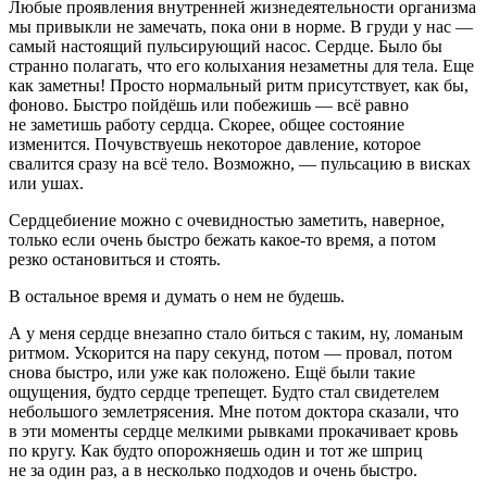
Любые проявления внутренней жизнедеятельности организма
мы привыкли не замечать, пока они в норме. В груди у нас —
самый настоящий пульсирующий насос. Сердце. Было бы
странно полагать, что его колыхания незаметны для тела. Еще
как заметны! Просто нормальный ритм присутствует, как бы,
фоново. Быстро пойдёшь или побежишь — всё равно
не заметишь работу сердца. Скорее, общее состояние
изменится. Почувствуешь некоторое давление, которое
свалится сразу на всё тело. Возможно, — пульсацию в висках
или ушах.
Сердцебиение можно с очевидностью заметить, наверное,
только если очень быстро бежать какое-то время, а потом
резко остановиться и стоять.
В остальное время и думать о нем не будешь.
А у меня сердце внезапно стало биться с таким, ну, ломаным
ритмом. Ускорится на пару секунд, потом — провал, потом
снова быстро, или уже как положено. Ещё были такие
ощущения, будто сердце трепещет. Будто стал свидетелем
небольшого землетрясения. Мне потом доктора сказали, что
в эти моменты сердце мелкими рывками прокачивает кровь
по кругу. Как будто опорожняешь один и тот же шприц
не за один раз, а в несколько подходов и очень быстро.