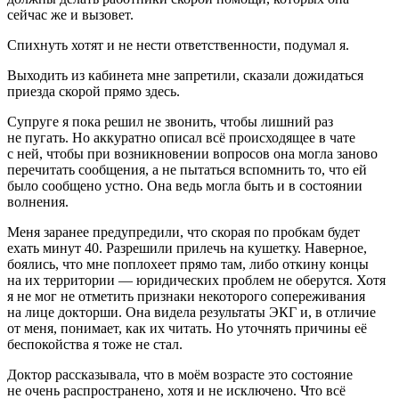
сейчас же и вызовет.
Спихнуть хотят и не нести ответственности, подумал я.
Выходить из кабинета мне запретили, сказали дожидаться
приезда скорой прямо здесь.
Супруге я пока решил не звонить, чтобы лишний раз
не пугать. Но аккуратно описал всё происходящее в чате
с ней, чтобы при возникновении вопросов она могла заново
перечитать сообщения, а не пытаться вспомнить то, что ей
было сообщено устно. Она ведь могла быть и в состоянии
волнения.
Меня заранее предупредили, что скорая по пробкам будет
ехать минут 40. Разрешили прилечь на кушетку. Наверное,
боялись, что мне поплохеет прямо там, либо откину концы
на их территории — юридических проблем не оберутся. Хотя
я не мог не отметить признаки некоторого сопереживания
на лице докторши. Она видела результаты ЭКГ и, в отличие
от меня, понимает, как их читать. Но уточнять причины её
беспокойства я тоже не стал.
Доктор рассказывала, что в моём возрасте это состояние
не очень распространено, хотя и не исключено. Что всё