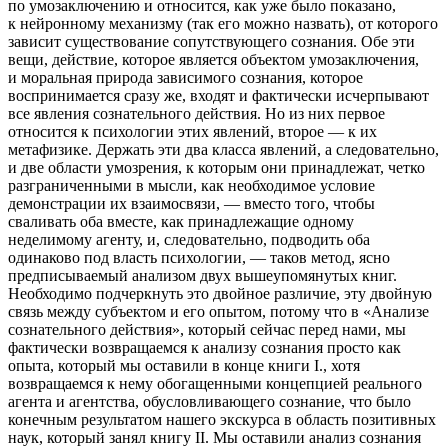
по умозаключению и относится, как уже было показано,
к нейронному механизму (так его можно назвать), от которого
зависит существование сопутствующего сознания. Обе эти
вещи, действие, которое является объектом умозаключения,
и моральная природа зависимого сознания, которое
воспринимается сразу же, входят и фактически исчерпывают
все явления сознательного действия. Но из них первое
относится к психологии этих явлений, второе — к их
метафизике. Держать эти два класса явлений, а следовательно,
и две области умозрения, к которым они принадлежат, четко
разграниченными в мысли, как необходимое условие
демонстрации их взаимосвязи, — вместо того, чтобы
сваливать оба вместе, как принадлежащие одному
неделимому агенту, и, следовательно, подводить оба
одинаково под власть психологии, — таков метод, ясно
предписываемый анализом двух вышеупомянутых книг.
Необходимо подчеркнуть это д
войн
ое различие, эту д
войн
ую
связь между субъектом и его опытом, потому что в «Анализе
сознательного действия», который сейчас перед нами, мы
фактически возвращаемся к анализу сознания просто как
опыта, который мы оставили в конце книги I., хотя
возвращаемся к нему обогащенными концепцией реального
агента и агентства, обусловливающего сознание, что было
конечным результатом нашего экскурса в область позитивных
наук, который занял книгу II. Мы оставили анализ сознания