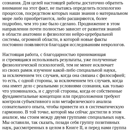
сознания. Для целей настоящей работы достаточно обратить
внимание на этот факт, не пытаясь определить психологию
процессов, посредством которых наши знания о материальном
мире либо приобретаются, либо расширяются, более
подробно, чем это уже было сделано. Продвижение в этом
направлении почти полностью зависит от развития знаний
в области анатомии и физиологии нейро-церебральной
системы, огромной области, в которой новые факты
постоянно появляются благодаря исследованиям неврологов.
Настоящая работа, с благодарностью принимающая
и стремящаяся использовать результаты, уже полученные
физиологической психологией, тем не менее исключает
из своих рамок изучение какой-либо специальной науки,
за исключением тех случаев, когда она связана с философией;
то есть, с одной стороны, за исключением тех случаев, когда
она имеет дело с реальными условиями сознания, как только
что упоминалось, и с другой стороны, когда ее собственные
фундаментальные концепции или предположения требуют
контроля субъективного или метафизического анализа
сознательного опыта, чтобы привести их в систематическую
гармонию. В той точке, которой мы сейчас достигли в этом
анализе, мы стоим между двумя группами специальных наук.
Мы оставили, так сказать, позади себя группу позитивных
наук, рассмотренных в целом в Книге II, и перед нами группа