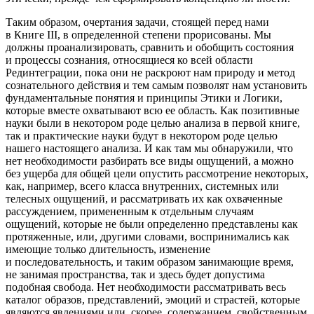
Таким образом, очертания задачи, стоящей перед нами
в Книге III, в определенной степени прорисованы. Мы
должны проанализировать, сравнить и обобщить состояния
и процессы сознания, относящиеся ко всей области
Рединтеграции, пока они не раскроют нам природу и метод
сознательного действия и тем самым позволят нам установить
фундаментальные понятия и принципы Этики и Логики,
которые вместе охватывают всю ее область. Как позитивные
науки были в некотором роде целью анализа в первой книге,
так и практические науки будут в некотором роде целью
нашего настоящего анализа. И как там мы обнаружили, что
нет необходимости разбирать все виды ощущений, а можно
без ущерба для общей цели опустить рассмотрение некоторых,
как, например, всего класса внутренних, системных или
телесных ощущений, и рассматривать их как охваченные
рассуждением, примененным к отдельным случаям
ощущений, которые не были определенно представлены как
протяженные, или, другими словами, воспринимались как
имеющие только длительность, изменение
и последовательность, и таким образом занимающие время,
не занимая пространства, так и здесь будет допустима
подобная свобода. Нет необходимости рассматривать весь
каталог образов, представлений, эмоций и страстей, которые
являются явлениями или, скорее, содержанием, свойственным