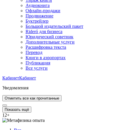
Тираж книги
Аудиокнига
Офлайн-продажи
Продвижение
Буктрейлер
Большой издательский пакет
Rideró для бизнеса
Юридический советник
Дополнительные услуги
Расшифровка текста
Перевод
Книги в аэропортах
Публикация
Все услуги
Кабинет
Кабинет
Уведомления
Отметить все как прочитанные
Показать ещё
12
+