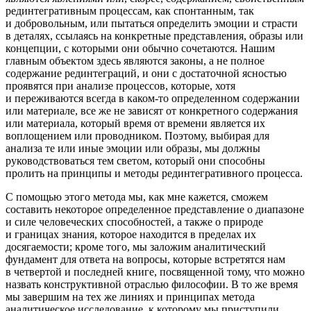
рединтегративным процессам, как спонтанным, так
и добровольным, или пытаться определить эмоции и страсти
в деталях, ссылаясь на конкретные представления, образы или
концепции, с которыми они обычно сочетаются. Нашим
главным объектом здесь являются законы, а не полное
содержание рединтеграций, и они с достаточной ясностью
проявятся при анализе процессов, которые, хотя
и переживаются всегда в каком-то определенном содержании
или материале, все же не зависят от конкретного содержания
или материала, который время от времени является их
воплощением или проводником. Поэтому, выбирая для
анализа те или иные эмоции или образы, мы должны
руководствоваться тем светом, который они способны
пролить на принципы и методы рединтегративного процесса.
С помощью этого метода мы, как мне кажется, сможем
составить некоторое определенное представление о диапазоне
и силе человеческих способностей, а также о природе
и границах знания, которое находится в пределах их
досягаемости; кроме того, мы заложим аналитический
фундамент для ответа на вопросы, которые встретятся нам
в четвертой и последней книге, посвященной тому, что можно
назвать конструктивной отраслью философии. В то же время
мы завершим на тех же линиях и принципах метода
аналитическое исследование, к которому мы приступили