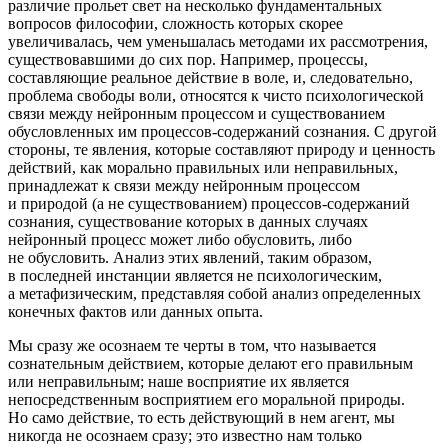
различие прольет свет на несколько фундаментальных
вопросов философии, сложность которых скорее
увеличивалась, чем уменьшалась методами их рассмотрения,
существовавшими до сих пор. Например, процессы,
составляющие реальное действие в воле, и, следовательно,
проблема свободы воли, относятся к чисто психологической
связи между нейронным процессом и существованием
обусловленных им процессов-содержаний сознания. С другой
стороны, те явления, которые составляют природу и ценность
действий, как морально правильных или неправильных,
принадлежат к связи между нейронным процессом
и природой (а не существованием) процессов-содержаний
сознания, существование которых в данных случаях
нейронный процесс может либо обусловить, либо
не обусловить. Анализ этих явлений, таким образом,
в последней
инста
нции является не психологическим,
а метафизическим, представляя собой анализ определенных
конечных фактов или данных опыта.
Мы сразу же осознаем те черты в том, что называется
сознательным действием, которые делают его правильным
или неправильным; наше восприятие их является
непосредственным восприятием его моральной природы.
Но само действие, то есть действующий в нем агент, мы
никогда не осознаем сразу; это известно нам только