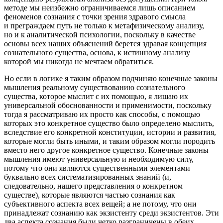
методе мы неизбежно ограничиваемся лишь описанием
феноменов сознания с точки зрения здравого смысла
и преграждаем путь не только к метафизическому анализу,
но и к аналитической психологии, поскольку в качестве
основы всех наших объяснений берется здравая концепция
сознательного существа, основа, к истинному анализу
которой мы никогда не мечтаем обратиться.
Но если в логике я таким образом подчиняю конечные законы
мышления реальному существованию сознательного
существа, которое мыслит с их помощью, я лишаю их
универсальной обоснованности и применимости, поскольку
тогда я рассматриваю их просто как способы, с помощью
которых это конкретное существо было определено мыслить,
вследствие его конкретной конституции, истории и развития,
которые могли быть иными, и таким образом могли породить
вместо него другое конкретное существо. Конечные законы
мышления имеют универсальную и необходимую силу,
потому что они являются существенными элементами
буквально всех систематизированных знаний (и,
следовательно, нашего представления о конкретном
существе), которые являются частью сознания как
субъективного аспекта всех вещей; а не потому, что они
принадлежат сознанию как экзистенту среди экзистентов. Эти
два аспекта сознания были четко разграничены в обеих