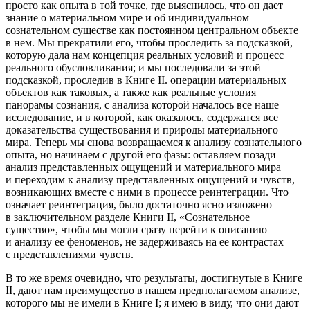
просто как опыта в той точке, где выяснилось, что он дает
знание о материальном мире и об индивидуальном
сознательном существе как постоянном центральном объекте
в нем. Мы прекратили его, чтобы проследить за подсказкой,
которую дала нам концепция реальных условий и процесс
реального обусловливания; и мы последовали за этой
подсказкой, проследив в Книге II. операции материальных
объектов как таковых, а также как реальные условия
панорамы сознания, с анализа которой началось все наше
исследование, и в которой, как оказалось, содержатся все
доказательства существования и природы материального
мира. Теперь мы снова возвращаемся к анализу сознательного
опыта, но начинаем с другой его фазы: оставляем позади
анализ представленных ощущений и материального мира
и переходим к анализу представленных ощущений и чувств,
возникающих вместе с ними в процессе реинтеграции. Что
означает реинтеграция, было достаточно ясно изложено
в заключительном разделе Книги II, «Сознательное
существо», чтобы мы могли сразу перейти к описанию
и анализу ее феноменов, не задерживаясь на ее контрастах
с представлениями чувств.
В то же время очевидно, что результаты, достигнутые в Книге
II, дают нам преимущество в нашем предполагаемом анализе,
которого мы не имели в Книге I; я имею в виду, что они дают