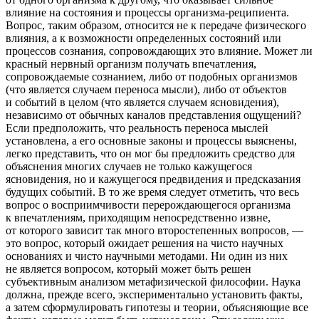
влияние на состояния и процессы организма-реципиента.
Вопрос, таким образом, относится не к передаче физического
влияния, а к возможности определенных состояний или
процессов сознания, сопровождающих это влияние. Может ли
красный нервный организм получать впечатления,
сопровождаемые сознанием, либо от подобных организмов
(что является случаем переноса мысли), либо от объектов
и событий в целом (что является случаем ясновидения),
независимо от обычных каналов представления ощущений?
Если предположить, что реальность переноса мыслей
установлена, а его основные законы и процессы выяснены,
легко представить, что он мог бы предложить средство для
объяснения многих случаев не только кажущегося
ясновидения, но и кажущегося предвидения и предсказания
будущих событий. В то же время следует отметить, что весь
вопрос о восприимчивости перерождающегося организма
к впечатлениям, приходящим непосредственно извне,
от которого зависит так много второстепенных вопросов, —
это вопрос, который ожидает решения на чисто научных
основаниях и чисто научными методами. Ни один из них
не является вопросом, который может быть решен
субъективным анализом метафизической философии. Наука
должна, прежде всего, экспериментально установить факты,
а затем сформулировать гипотезы и теории, объясняющие все