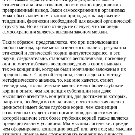
этического анализа сознания, неосторожно предположив
предрешенный вывод. Закон самосохранения в организмах
может быть конечным законом природы, как выражение
тенденции, физически необходимой для каждой органической
структуры. Но из этого отнюдь не следует, что заповедь
самосохранения является высшим законом морали.
Таким образом, представляется, что при использовании
любого метода, кроме метафизического анализа, результаты
этической и логической теории диктуются заранее, и эти
науки, следовательно, становятся бесполезными, поскольку
они не могут избежать воспроизведения в своих выводах
тех же концепций, которые были молчаливо заложены в их
предпосылках. С другой стороны, если следовать методу
метафизического анализа, то, как мне кажется, станет
очевидным, что логические законы имеют более глубокие
корни в опыте, чем концепция субстанции или даже
мыслящего агентства, концепции, для достижения которых,
напротив, необходимо их наличие, и что этическая оценка
ценностей имеет более глубокие корни, чем концепция
сознательных существ или организмов, для достижения
которой наличие этих более глубоких корней также является
предварительным условием. Мы мыслим логически, прежде
чем сформировать концепцию вещей или агентов; мы мыслим
этически, прежде чем сформировать концепцию личности.