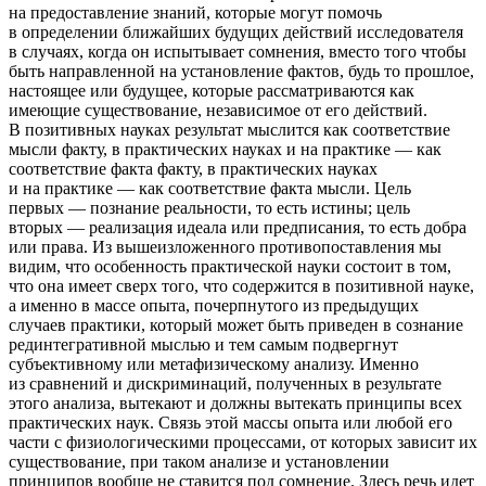
на предоставление знаний, которые могут помочь
в определении ближайших будущих действий исследователя
в случаях, когда он испытывает сомнения, вместо того чтобы
быть направленной на установление фактов, будь то прошлое,
настоящее или будущее, которые рассматриваются как
имеющие существование, независимое от его действий.
В позитивных науках результат мыслится как соответствие
мысли факту, в практических науках и на практике — как
соответствие факта факту, в практических науках
и на практике — как соответствие факта мысли. Цель
первых — познание реальности, то есть истины; цель
вторых — реализация идеала или предписания, то есть добра
или права. Из вышеизложенного противопоставления мы
видим, что особенность практической науки состоит в том,
что она имеет сверх того, что содержится в позитивной науке,
а именно в массе опыта, почерпнутого из предыдущих
случаев практики, который может быть приведен в сознание
рединтегративной мыслью и тем самым подвергнут
субъективному или метафизическому анализу. Именно
из сравнений и дискриминаций, полученных в результате
этого анализа, вытекают и должны вытекать принципы всех
практических наук. Связь этой массы опыта или любой его
части с физиологическими процессами, от которых зависит их
существование, при таком анализе и установлении
принципов вообще не ставится под сомнение. Здесь речь идет