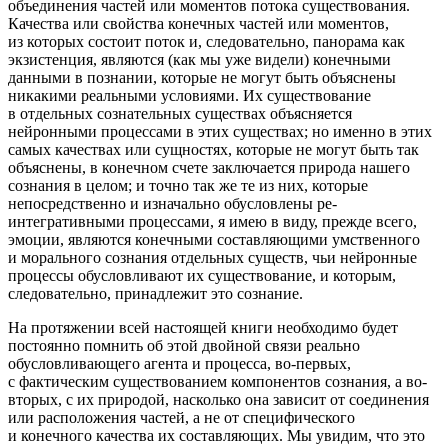
объединения частей или моментов потока существования.
Качества или свойства конечных частей или моментов,
из которых состоит поток и, следовательно, панорама как
экзистенция, являются (как мы уже видели) конечными
данными в познании, которые не могут быть объяснены
никакими реальными условиями. Их существование
в отдельных сознательных существах объясняется
нейронными процессами в этих существах; но именно в этих
самых качествах или сущностях, которые не могут быть так
объяснены, в конечном счете заключается природа нашего
сознания в целом; и точно так же те из них, которые
непосредственно и изначально обусловлены ре-
интегративными процессами, я имею в виду, прежде всего,
эмоции, являются конечными составляющими умственного
и морального сознания отдельных существ, чьи нейронные
процессы обусловливают их существование, и которым,
следовательно, принадлежит это сознание.
На протяжении всей настоящей книги необходимо будет
постоянно помнить об этой д
войн
ой связи реально
обусловливающего агента и процесса, во-первых,
с фактическим существованием компонентов сознания, а во-
вторых, с их природой, насколько она зависит от соединения
или расположения частей, а не от специфического
и конечного качества их составляющих. Мы увидим, что это