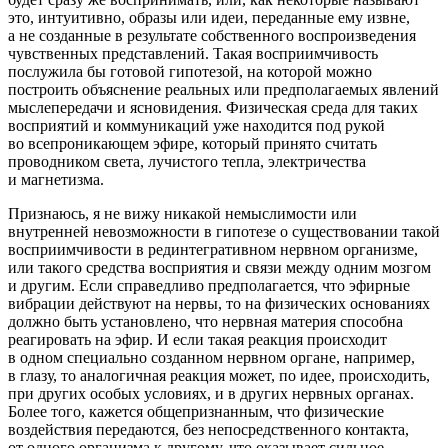
это, интуитивно, образы или идеи, переданные ему извне,
а не созданные в результате собственного воспроизведения
чувственных представлений. Такая восприимчивость
послужила бы готовой гипотезой, на которой можно
построить объяснение реальных или предполагаемых явлений
мыслепередачи и ясновидения. Физическая среда для таких
восприятий и коммуникаций уже находится под рукой
во всепроникающем эфире, который принято считать
проводником света, лучистого тепла, электричества
и магнетизма.
Признаюсь, я не вижу никакой немыслимости или
внутренней невозможности в гипотезе о существовании такой
восприимчивости в рединтегративном нервном организме,
или такого средства восприятия и связи между одним мозгом
и другим. Если справедливо предполагается, что эфирные
вибрации действуют на нервы, то на физических основаниях
должно быть установлено, что нервная материя способна
реагировать на эфир. И если такая реакция происходит
в одном специально созданном нервном органе, например,
в глазу, то аналогичная реакция может, по идее, происходить,
при других особых условиях, и в других нервных органах.
Более того, кажется общепризнанным, что физические
воздействия передаются, без непосредственного контакта,
от одного организма к другому, что оказывает сильное