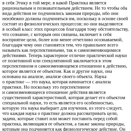
в себя Этику в той мере, в какой Практика является
рациональным и познавательным действием. Не то чтобы оба
вида действия не подчинялись законам природы, ибо они
неизбежно должны подчиняться им, поскольку в основе своей
состоят из физиологических процессов; но они выделяются
в особый класс этих процессов благодаря тому обстоятельству,
что сознание, с которым они связаны, включает в себя
восприятие цели, более или менее отчетливо осознаваемой,
благодаря чему они становятся тем, что правильнее всего
называть как перспективными, так и самоизменяющимися
действиями. Теперь характерное отличие практической науки
от позитивной или спекулятивной заключается в этом
перспективном и самоизменяющемся отношении к действию,
которое является ее объектом. Как и другие науки, она
основана на анализе, анализе своего объекта. Наука
о практике — это наука, которая начинается с анализа
практики. Но поскольку это перспективное
и самоизменяющееся отношение действия является
существенной характеристикой, которая делает его объектом
специальной науки, то есть является его особенностью,
которую эта наука выбирает для изучения, из этого следует,
что каждая наука о практике должна рассматривать цели,
задачи, которые ставит или может поставить перед собой
практика, являющаяся ее объектом, а также законы природы,
которым она подчиняется как физиологическое действие. Он