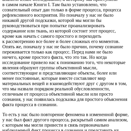
в самом начале Книги I. Там было установлено, что
сознательный опыт дан только в форме процесса, процесса
рефлексивного восприятия. Но поначалу у нас не было
никакой другой подсказки, которой мы могли бы
руководствоваться при попытке проанализировать
содержание или ткань, из которой состоит этот процесс,
кроме как начать с самого простого и переходить
к рассмотрению все более и более сложных его моментов.
Опять же, поначалу у нас не было причин, почему сознание
переживается только как процесс. Перед нами не было
ничего, кроме простого факта, что это так. Но когда
исследование привело нас к пониманию того, что некоторые
явления образуют группы объективной мысли,
соответствующие и представляющие объекты, более или
менее постоянные, которые вместе составляют мир
материальных вещей и взаимодействуют друг с другом в том,
что мы назвали порядком реальной обусловленности,
отличным от процесса объективной мысли или просто
сознания, у нас появилась подсказка для простого объяснения
факта процесса в сознании.
То есть у нас было повторение феномена в измененной форме,
у нас был факт другого процесса, раскрытый самим анализом,
с которым мы могли привести в связь первоначально
наблюдаемый факт процесса в сознании и представить их