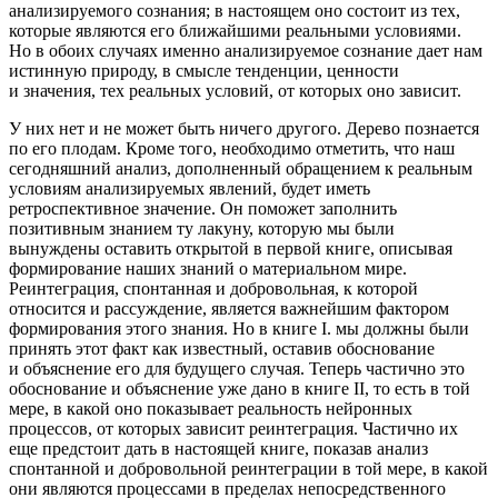
анализируемого сознания; в настоящем оно состоит из тех,
которые являются его ближайшими реальными условиями.
Но в обоих случаях именно анализируемое сознание дает нам
истинную природу, в смысле тенденции, ценности
и значения, тех реальных условий, от которых оно зависит.
У них нет и не может быть ничего другого. Дерево познается
по его плодам. Кроме того, необходимо отметить, что наш
сегодняшний анализ, дополненный обращением к реальным
условиям анализируемых явлений, будет иметь
ретроспективное значение. Он поможет заполнить
позитивным знанием ту лакуну, которую мы были
вынуждены оставить открытой в первой книге, описывая
формирование наших знаний о материальном мире.
Реинтеграция, спонтанная и добровольная, к которой
относится и рассуждение, является важнейшим фактором
формирования этого знания. Но в книге I. мы должны были
принять этот факт как известный, оставив обоснование
и объяснение его для будущего случая. Теперь частично это
обоснование и объяснение уже дано в книге II, то есть в той
мере, в какой оно показывает реальность нейронных
процессов, от которых зависит реинтеграция. Частично их
еще предстоит дать в настоящей книге, показав анализ
спонтанной и добровольной реинтеграции в той мере, в какой
они являются процессами в пределах непосредственного