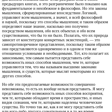
предыдущих книгах, и это разграничение было показано как
фундаментальное и неизбежное в философии. Но эти законы
мышления, сформулированные впоследствии Логикой,
управляют всем мышлением, а значит, и всей философией
и наукой, поскольку это способы мышления; и таким образом
определяют наше знание, насколько оно получено
посредством мышления, обо всех объектах и обо всем
существовании, что бы то ни было. Полагать, что их природа
зависит от конституции конкретных экзистенций, — это
самопротиворечивое представление, поскольку таким образом
они представляются одновременно и в одном и том же
отношении условными и необходимыми. Тот, кто полагает их
зависимыми, тем самым пытается представить себе
возможность иных способов мышления, чем те, которые
управляются тем, что мы называем высшими законами
мышления, и существ, которые мыслят некоторыми из этих
других способов.
Но обе эти предполагаемые возможности совершенно
невозможны, то есть их вообще нельзя представить. Я могу
представить себе возможность иных способов восприятия,
чем те, которыми обладают время и пространство, и иных
видов сознания, чем те, которыми наделены человеческие
существа. Но точно так же, как я не могу представить себя
или кого-либо другого сознательным и в то же время