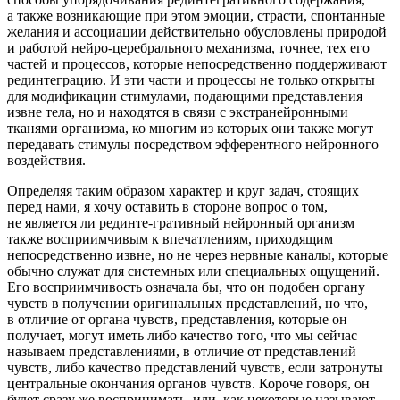
а также возникающие при этом эмоции, страсти, спонтанные
желания и ассоциации действительно обусловлены природой
и работой нейро-церебрального механизма, точнее, тех его
частей и процессов, которые непосредственно поддерживают
рединтеграцию. И эти части и процессы не только открыты
для модификации стимулами, подающими представления
извне тела, но и находятся в связи с экстранейронными
тканями организма, ко многим из которых они также могут
передавать стимулы посредством эфферентного нейронного
воздействия.
Определяя таким образом характер и круг задач, стоящих
перед нами, я хочу оставить в стороне вопрос о том,
не является ли рединте-гративный нейронный организм
также восприимчивым к впечатлениям, приходящим
непосредственно извне, но не через нервные каналы, которые
обычно служат для системных или специальных ощущений.
Его восприимчивость означала бы, что он подобен органу
чувств в получении оригинальных представлений, но что,
в отличие от органа чувств, представления, которые он
получает, могут иметь либо качество того, что мы сейчас
называем представлениями, в отличие от представлений
чувств, либо качество представлений чувств, если затронуты
центральные окончания органов чувств. Короче говоря, он
будет сразу же воспринимать, или, как некоторые называют