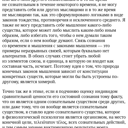
не сознательным в течение некоторого времени, я не могу
представить себя или других мыслящими и в то же время
не мыслящими так, как это сформулировано логиками в виде
законов тождества, противоречия и исключенного среднего. Я
также не могу представить себе мышление какого-либо
существа, которое может либо мыслить каким-либо иным
образом, либо избегать того, чтобы о нем думали таким
образом, если о нем вообще думают. Связь сознания
со временем и мышления с законами мышления — это
примеры неразрывных связей, которым буквально нет
альтернатив. В обоих случаях стоит убрать любой
из элементов союза, и единица, в которую он входит как
составная часть, исчезает. Поэтому идея о том, что природа
конечных законов мышления зависит от конституции
конкретных существ, которые могли бы быть устроены по-
другому, является химерой.
Точно так же в этике, если я подчиняю оценку индивидом
сравнительной ценности его состояний сознания тому факту,
что он является одним сознательным существом среди других,
или даже тому, что он вообще является сознательным
существом, я ставлю идею сознательного существа, которое
в физиологической психологии является организмом, на место
конечной цели, τελειότατον τέλος, всех сознательных действий,
и тем самым заранее виктимизирую результаты моего