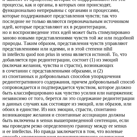
процессы, как и органы, в которых они происходят,
функционально непрерывны с органами и процессами,
которые поддерживают представления чувств; так что
последние не только являются первоначальным источником
идей, которые представляют их в рединтеграции,
но и воспроизведение этих идей может быть стимулировано
заново новыми представлениями чувств той же или подобной
природы. Таким образом, представления чувств управляют
представлениями или идеями, и в этой степени nihil
in intellectu quod non prius in sensu является истиной. То, что
добавляется при рединтеграции, состоит (1) из эмоций
(включая желания, чувства и страсти), возникающих
в сочетании с представленными образами, и (2)
из спонтанных и добровольных способов упорядочения
рединтегративного содержания, причем добровольный способ
сопровождается и подтверждается чувством, которое должно
быть классифицировано как чувство усилия или напряжения;
независимо от того, берется ли это содержание рединтеграции
в данных случаях как состоящее из эмоций, или образов, или
обоих в единстве. Из них эмоции, страсти, спонтанно
возникающие желания и спонтанные ассоциации должны
быть включены в sensus вышеприведенной сентенции, если
мы проведем резко определенную границу между ее sensus
и ее intellectus. Но правда заключается в том, что волевые
способы упорядочивания рединтегративного содержания,