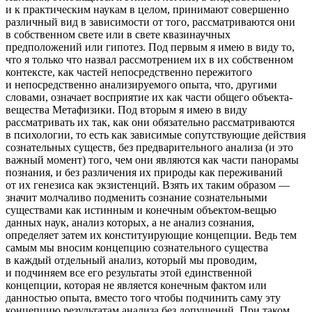
и к практическим наукам в целом, принимают совершенно
различный вид в зависимости от того, рассматриваются они
в собственном свете или в свете квазинаучных
предположений или гипотез. Под первым я имею в виду то,
что я только что назвал рассмотрением их в их собственном
контексте, как частей непосредственно пережитого
и непосредственно анализируемого опыта, что, другими
словами, означает восприятие их как части общего объекта-
вещества Метафизики. Под вторым я имею в виду
рассматривать их так, как они обязательно рассматриваются
в психологии, то есть как зависимые сопутствующие действия
сознательных существ, без предварительного анализа (и это
важный момент) того, чем они являются как части панорамы
познания, и без различения их природы как переживаний
от их генезиса как экзистенций. Взять их таким образом —
значит молчаливо подменить сознание сознательными
существами как истинным и конечным объектом-вещью
данных наук, анализ которых, а не анализ сознания,
определяет затем их конституирующие концепции. Ведь тем
самым мы вносим концепцию сознательного существа
в каждый отдельный анализ, который мы проводим,
и подчиняем все его результаты этой единственной
концепции, которая не является конечным фактом или
данностью опыта, вместо того чтобы подчинить саму эту
концепцию результатам анализа без допущений. При таком