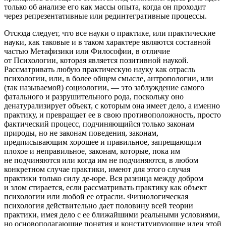
только об анализе его как массы опыта, когда он проходит
через репрезентативные или рединтегративные процессы.
Отсюда следует, что все науки о практике, или практические
науки, как таковые и в таком характере являются составной
частью Метафизики или Философии, в отличие
от Психологии, которая является позитивной наукой.
Рассматривать любую практическую науку как отрасль
психологии, или, в более общем смысле, антропологии, или
(так называемой) социологии, — это заблуждение самого
фатального и разрушительного рода, поскольку оно
денатурализирует объект, с которым она имеет дело, а именно
практику, и превращает ее в свою противоположность, просто
фактический процесс, подчиняющийся только законам
природы, но не законам поведения, законам,
предписывающим хорошее и правильное, запрещающим
плохое и неправильное, законам, которые, пока им
не подчиняются или когда им не подчиняются, в любом
конкретном случае практики, имеют для этого случая
практики только силу де-юре. Вся разница между добром
и злом стирается, если рассматривать практику как объект
психологии или любой ее отрасли. Физиологическая
психология действительно дает половину всей теории
практики, имея дело с ее ближайшими реальными условиями,
но основополагающие понятия и конституирующие идеи этой