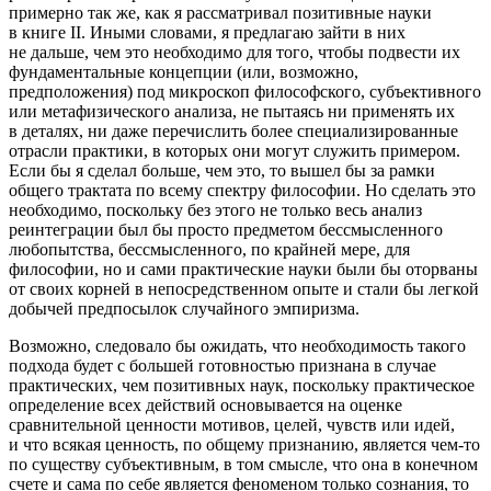
примерно так же, как я рассматривал позитивные науки
в книге II. Иными словами, я предлагаю зайти в них
не дальше, чем это необходимо для того, чтобы подвести их
фундаментальные концепции (или, возможно,
предположения) под микроскоп философского, субъективного
или метафизического анализа, не пытаясь ни применять их
в деталях, ни даже перечислить более специализированные
отрасли практики, в которых они могут служить примером.
Если бы я сделал больше, чем это, то вышел бы за рамки
общего трактата по всему спектру философии. Но сделать это
необходимо, поскольку без этого не только весь анализ
реинтеграции был бы просто предметом бессмысленного
любопытства, бессмысленного, по крайней мере, для
философии, но и сами практические науки были бы оторваны
от своих корней в непосредственном опыте и стали бы легкой
добычей предпосылок случайного эмпиризма.
Возможно, следовало бы ожидать, что необходимость такого
подхода будет с большей готовностью признана в случае
практических, чем позитивных наук, поскольку практическое
определение всех действий основывается на оценке
сравнительной ценности мотивов, целей, чувств или идей,
и что всякая ценность, по общему признанию, является чем-то
по существу субъективным, в том смысле, что она в конечном
счете и сама по себе является феноменом только сознания, то