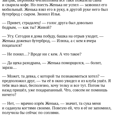
завтрак, Вероника Филипповна все таки пожалела сына
и сварила кофе. Но поесть Женька не успел — зазвонил его
мобильный. Женька взял его в руку, в другой руке него был
бутерброд с сыром. Звонил Илья.
— Привет, страдалец! — голос друга был довольно
бодрым, — как ты? Живой?
— Угу. Сегодня я дома побуду, башка на отрыв уходит, —
Женька дожевал бутерброд, — Илюха, а с кем я вчера
поцапался?
— Не понял…? Вроде ни с кем. А что такое?
— Да щека разодрана, — Женька поморщился, — болит,
зараза…
— Может, та девка, с которой ты познакомиться хотел? —
предположил друг, — ты её в окно увидел и из клуба ушёл. Я
тебя звал-звал, бесполезно, хочу телку и все тут. Потом ты
назад пришёл, уже поцарапанный. Что, совсем не помнишь
ничего?
— Нет, — мрачно изрёк Женька, — значит, та
сука
меня
и саданула когтями своими. Повезло ей, что я её не запомнил,
получила бы сейчас по соплями.