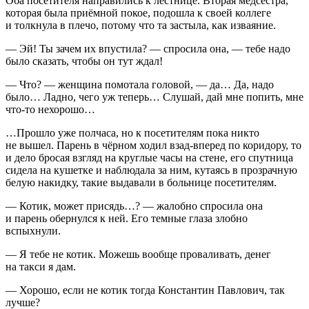
Оба посетителя направились к лестнице. Вторая медсестра,
которая была приёмной покое, подошла к своей коллеге
и толкнула в плечо, потому что та застыла, как изваяние.
— Эй! Ты зачем их впустила? — спросила она, — тебе надо
было сказать, чтобы он тут ждал!
— Что? — женщина помотала головой, — да… Да, надо
было… Ладно, чего уж теперь… Слушай, дай мне попить, мне
что-то нехорошо…
…Прошло уже полчаса, но к посетителям пока никто
не вышел. Парень в чёрном ходил взад-вперед по коридору, то
и дело бросая взгляд на круглые часы на стене, его спутница
сидела на кушетке и наблюдала за ним, кутаясь в прозрачную
белую накидку, такие выдавали в больнице посетителям.
— Котик, может присядь…? — жалобно спросила она
и парень обернулся к ней. Его темные глаза злобно
вспыхнули.
— Я тебе не котик. Можешь вообще проваливать, денег
на такси я дам.
— Хорошо, если не котик тогда Константин Павлович, так
лучше?