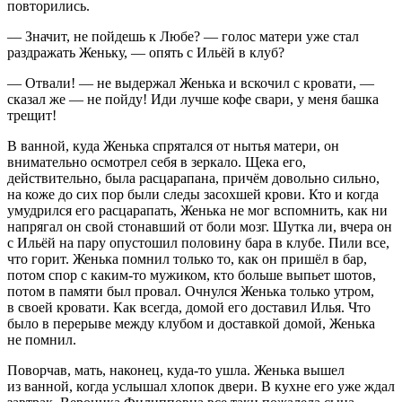
повторились.
— Значит, не пойдешь к Любе? — голос матери уже стал
раздражать Женьку, — опять с Ильёй в клуб?
— Отвали! — не выдержал Женька и вскочил с кровати, —
сказал же — не пойду! Иди лучше кофе свари, у меня башка
трещит!
В ванной, куда Женька спрятался от нытья матери, он
внимательно осмотрел себя в зеркало. Щека его,
действительно, была расцарапана, причём довольно сильно,
на коже до сих пор были следы засохшей крови. Кто и когда
умудрился его расцарапать, Женька не мог вспомнить, как ни
напрягал он свой стонавший от боли мозг. Шутка ли, вчера он
с Ильёй на пару опустошил половину бара в клубе. Пили все,
что горит. Женька помнил только то, как он пришёл в бар,
потом спор с каким-то мужиком, кто больше выпьет шотов,
потом в памяти был провал. Очнулся Женька только утром,
в своей кровати. Как всегда, домой его доставил Илья. Что
было в перерыве между клубом и доставкой домой, Женька
не помнил.
Поворчав, мать, наконец, куда-то ушла. Женька вышел
из ванной, когда услышал хлопок двери. В кухне его уже ждал