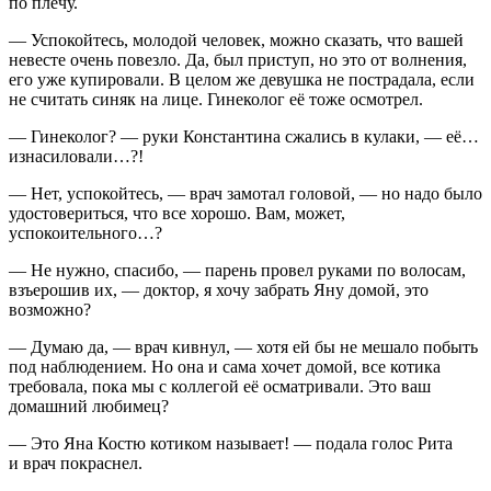
по плечу.
— Успокойтесь, молодой человек, можно сказать, что вашей
невесте очень повезло. Да, был приступ, но это от волнения,
его уже купировали. В целом же девушка не пострадала, если
не считать синяк на лице. Гинеколог её тоже осмотрел.
— Гинеколог? — руки Константина сжались в кулаки, — её…
из
насил
овали…?!
— Нет, успокойтесь, — врач замотал головой, — но надо было
удостовериться, что все хорошо. Вам, может,
успокоительного…?
— Не нужно, спасибо, — парень провел руками по волосам,
взъерошив их, — доктор, я хочу забрать Яну домой, это
возможно?
— Думаю да, — врач кивнул, — хотя ей бы не мешало побыть
под наблюдением. Но она и сама хочет домой, все котика
требовала, пока мы с коллегой её осматривали. Это ваш
домашний любимец?
— Это Яна Костю котиком называет! — подала голос Рита
и врач покраснел.