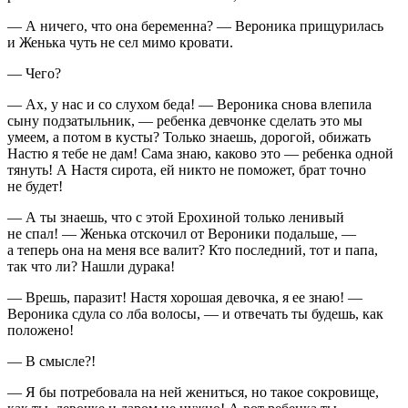
— А ничего, что она беременна? — Вероника прищурилась
и Женька чуть не сел мимо кровати.
— Чего?
— Ах, у нас и со слухом беда! — Вероника снова влепила
сыну подзатыльник, — ребенка девчонке сделать это мы
умеем, а потом в кусты? Только знаешь, дорогой, обижать
Настю я тебе не дам! Сама знаю, каково это — ребенка одной
тянуть! А Настя сирота, ей никто не поможет, брат точно
не будет!
— А ты знаешь, что с этой Ерохиной только ленивый
не спал! — Женька отскочил от Вероники подальше, —
а теперь она на меня все валит? Кто последний, тот и папа,
так что ли? Нашли дурака!
— Врешь, паразит! Настя хорошая девочка, я ее знаю! —
Вероника сдула со лба волосы, — и отвечать ты будешь, как
положено!
— В смысле?!
— Я бы потребовала на ней жениться, но такое сокровище,