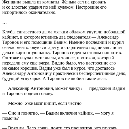
Женщина вышла из комнаты. Женька сел на кровать
и со злостью ударил по ней кулаком. Настроение его
испортилось окончательно.
…
Клубы
сигар
етного дыма мягким облаком укутали небольшой
кабинет, в котором ютились два следователя — Александр
Таронов и его помощник Вадим. Именно последний и
курил
сейчас ментоловую
сигар
ету, и старательно подшивал листы
дела в картонную папку. Таронов сидел за столом напротив.
Он тоже изучал материалы, а точнее, протокол, который
передали ему еще вчера. Видно было, что настроение его
не самое хорошее. Вадим уже был в курсе, что досталось
Александру Антоновичу практически бесперспективное дело,
будущий «глухарь». А Таронов не любил такие дела.
— Александр Антонович, может чайку? — предложил Вадим
и Таронов поднял голову.
— Можно. Уже мозг кипит, если честно.
— Оно и понятно, — Вадим включил чайник, — могу я
помочь?
— Вряд ли. Дело дрянь, почти сто процентов, что глухарь.