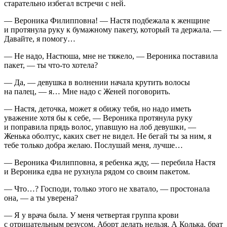
старательно избегал встречи с ней.
— Вероника Филипповна! — Настя подбежала к женщине
и протянула руку к бумажному пакету, который та держала. —
Давайте, я помогу…
— Не надо, Настюша, мне не тяжело, — Вероника поставила
пакет, — ты что-то хотела?
— Да, — девушка в волнении начала крутить волосы
на палец, — я… Мне надо с Женей поговорить.
— Настя, деточка, может я обижу тебя, но надо иметь
уважение хотя бы к себе, — Вероника протянула руку
и поправила прядь волос, упавшую на лоб девушки, —
Женька оболтус, каких свет не видел. Не бегай ты за ним, я
тебе только добра желаю. Послушай меня, лучше…
— Вероника Филипповна, я ребенка жду, — перебила Настя
и Вероника едва не рухнула рядом со своим пакетом.
— Что…? Господи, только этого не хватало, — простонала
она, — а ты уверена?
— Я у врача была. У меня четвертая группа крови
с отрицательным резусом.
Аборт
делать нельзя. А Колька, брат