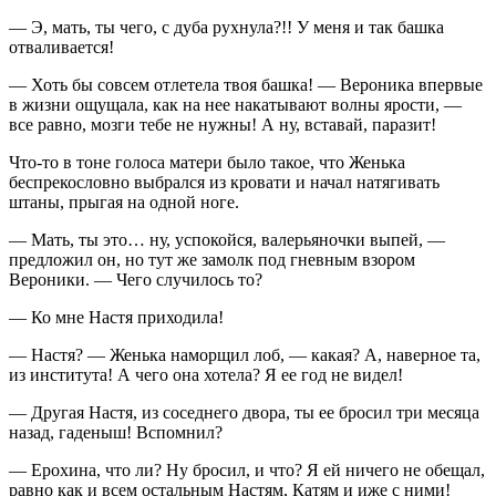
— Э, мать, ты чего, с дуба рухнула?!! У меня и так башка
отваливается!
— Хоть бы совсем отлетела твоя башка! — Вероника впервые
в жизни ощущала, как на нее накатывают волны ярости, —
все равно, мозги тебе не нужны! А ну, вставай, паразит!
Что-то в тоне голоса матери было такое, что Женька
беспрекословно выбрался из кровати и начал натягивать
штаны, прыгая на одной ноге.
— Мать, ты это… ну, успокойся, валерьяночки выпей, —
предложил он, но тут же замолк под гневным взором
Вероники. — Чего случилось то?
— Ко мне Настя приходила!
— Настя? — Женька наморщил лоб, — какая? А, наверное та,
из института! А чего она хотела? Я ее год не видел!
— Другая Настя, из соседнего двора, ты ее бросил три месяца
назад, гаденыш! Вспомнил?
— Ерохина, что ли? Ну бросил, и что? Я ей ничего не обещал,
равно как и всем остальным Настям, Катям и иже с ними!