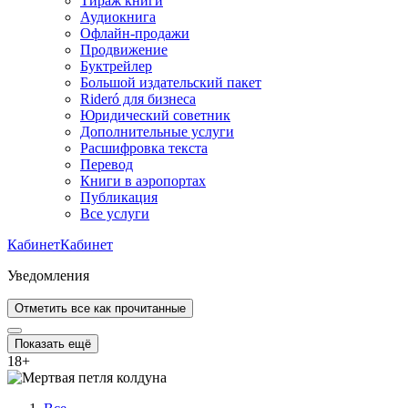
Тираж книги
Аудиокнига
Офлайн-продажи
Продвижение
Буктрейлер
Большой издательский пакет
Rideró для бизнеса
Юридический советник
Дополнительные услуги
Расшифровка текста
Перевод
Книги в аэропортах
Публикация
Все услуги
Кабинет
Кабинет
Уведомления
Отметить все как прочитанные
Показать ещё
18
+