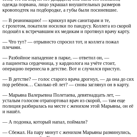
одежда порвана, лицо украшал внушительных размеров
кровоподтек на подбородке, а губы были посиневшие.
— В реанимацию! — крикнул врач санитарам и те,
с грохотом, покатили носилки по пандусу. Коллега из скорой
подошёл к встречавшим их медикам и протянул врачу карту.
— Что тут? — отрывисто спросил тот, и коллега пожал
плечами.
— Разбойное нападение в парке, — ответил он, —
а пациентка сердечница, у кардиолога на учёте стоит,
операцию перенесла в детстве. Вот и случился приступ.
— В детстве? — голос старого врача дрогнул, — да она до сих
пор ребёнок… Сколько ей лет? — снова заглянул он в карту.
— Марьяна Валерьевна Полетаева, девят
надцат
ь лет, —
усталым голосом отрапортовал врач из скорой, — там еще
полиция разбиралась на месте с женихом этой Марьяны, он её
и нашёл.
— А подонка, который напал, поймали?
— Сбежал. На пару минут с женихом Марьяны разминулись,