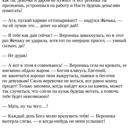
как ты, девочке и даром не нужно! А вот ребенка ты
признаешь, устроишься на работу и Насте будешь деньгами
помогать!
— Ага, пускай карман оттопыривает! — надулся Женька, —
ты ей лучше это… денег на аборт дай!
— Я тебе как дам сейчас! — Вероника замахнулась, но в этот
раз Женьку не ударила, хотя тот по инерции присел, — умный
сильно, да?
— Не дурак!
— А вот в этом я сомневаюсь! — Вероника села на кровать, ее
внезапно обдало жаром. — Богом клянусь, Евгений,
не закончатся хорошо твои выкрутасы, пьянки и беготня
по девушкам! Сколь веревочке не виться, все равно конец
придет! Только запомни, когда найдет коса на камень, может
так случиться, что сопли на кулак будешь мотать, а помочь
тебе будет невозможно!
— Мать, ну ты чего…?
— Каждый день Бога молю вразумить тебя! — Вероника
вытерла слезы, — и когда-нибудь он меня услышит!