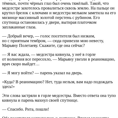
тёмных, почти чёрных глаз был очень тяжёлый. Такой, что
медсестре захотелось провалиться сквозь землю. На пальце он
крутил брелок с ключами и медсестра мельком заметила на его
мизинце массивный золотой перстень с рубином. Его
спутница остановилась у двери, вытирая платочком
заплаканные глаза.
— Добрый вечер, — голос посетителя был низким,
но с приятным тембром, — сюда привезли мою невесту,
Марьяну Полетаеву. Скажите, где она сейчас?
— Я вас ждала, — медсестра кивнула, у неё в горле
от волнения все пересохло, — Марьяну увезли в реанимацию,
врач скоро выйдет…
— Я могу войти? — парень указал на дверь.
«Куда? В реанимацию? Нет, туда нельзя, вам надо подождать
здесь!»
Эти слова застряли в горле медсестры. Вместо ответа она тупо
кивнула и парень махнул своей спутнице.
— Спасибо. Рита, пошли!