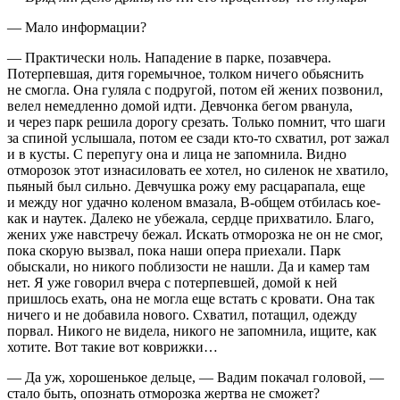
— Мало информации?
— Практически ноль. Нападение в парке, позавчера.
Потерпевшая, дитя горемычное, толком ничего обьяснить
не смогла. Она гуляла с подругой, потом ей жених позвонил,
велел немедленно домой идти. Девчонка бегом рванула,
и через парк решила дорогу срезать. Только помнит, что шаги
за спиной услышала, потом ее сзади кто-то схватил, рот зажал
и в кусты. С перепугу она и лица не запомнила. Видно
отморозок этот из
насил
овать ее хотел, но силенок не хватило,
пьяный был сильно. Девчушка рожу ему расцарапала, еще
и между ног удачно коленом вмазала, В-общем отбилась кое-
как и наутек. Далеко не убежала, сердце прихватило. Благо,
жених уже навстречу бежал. Искать отморозка не он не смог,
пока скорую вызвал, пока наши опера приехали. Парк
обыскали, но никого поблизости не нашли. Да и камер там
нет. Я уже говорил вчера с потерпевшей, домой к ней
пришлось ехать, она не могла еще встать с кровати. Она так
ничего и не добавила нового. Схватил, потащил, одежду
порвал. Никого не видела, никого не запомнила, ищите, как
хотите. Вот такие вот коврижки…
— Да уж, хорошенькое дельце, — Вадим покачал головой, —
стало быть, опознать отморозка жертва не сможет?