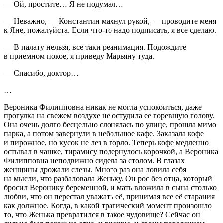
— Ой, простите… Я не подумал…
— Неважно, — Константин махнул рукой, — проводите меня
к Яне, пожалуйста. Если что-то надо подписать, я все сделаю.
— В палату нельзя, все таки реанимация. Подождите
в приемном покое, я приведу Марьяну туда.
— Спасибо, доктор…
…
Вероника Филипповна никак не могла успокоиться, даже
прогулка на свежем воздухе не остудила ее горевшую голову.
Она очень долго бесцельно слонялась по улице, прошла мимо
парка, а потом завернули в небольшое кафе. Заказала кофе
и пирожное, но кусок не лез в горло. Теперь кофе медленно
остывал в чашке, тирамису подернулось корочкой, а Вероника
Филипповна неподвижно сидела за столом. В глазах
женщины дрожали слезы. Много раз она ловила себя
на мысли, что разбаловала Женьку. Он рос без отца, который
бросил Веронику беременной, и мать вложила в сына столько
любви, что он перестал уважать её, принимая все её старания
как должное. Когда, в какой трагический момент произошло
то, что Женька превратился в такое чудовище? Сейчас он