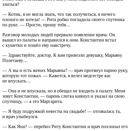
злиться?
— Котик, я не могла знать, что так получиться, я ничего
плохого не хотела! — Рита робко погладила своего спутника
по руке. — Прости, прошу тебя…
Разговор молодых людей прервало появление врача. Он
вышел из палаты и направился к ним. Константин встал
с кушетки и пошёл ему навстречу.
— Здравствуйте, доктор. К вам привезли девушку, Марьяну
Полетаеву…
— А вы и есть жених Марьяны? — врач протянул парню руку,
которую тот пожал. — Кажется, я велел медсестре вас
не впускать…
— Она и не впускала, но я обещал не входить в палату. Меня
зовут Константин, — парень слегка кивнул и указал на свою
спутницу, — а это Маргарита.
— Я буду подружкой невесты на свадьбе! — отозвалась та,
и врач улыбнулся.
— Как Яна? — перебил Риту Константин и врач похлопал его