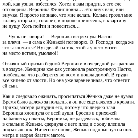
мой, как узнал, взбесился. Хотел к вам придти, я его еле
отговорила. Вероника Филипповна… Это внук ваш, или
внучка. Я просто не знаю, что мне делать. Колька грозил мне
голову оторвать, говорит, в подоле принесешь, в квартиру
не пущу. Хоть пойти и
повеси
ться…
— Чушь не говори! — Вероника встряхнула Настю
за плечи, — я сама с Женькой поговорю. О, Господи, когда же
это закончится? Ну сделай ты так, чтобы у него мозги
на место встали, умоляю!!
Отчаянный призыв бедной Вероники в очередной раз растаял
в воздухе. Женщина кое-как успокоила расстроенную Настю,
пообещала, что разберется во всем и пошла домой. В груди
все кипело от злости. Но она уже заранее знала, что ответит
ей сын.
Как и следовало ожидать, просыпаться Женька даже не думал.
Время было далеко за полдень, а он все еще валялся в кровати.
Приход матери разбудил его, потому что дверью злая
Вероника хлопнула от всей души. Бросив в прихожей
на банкетку пакеты, Вероника, не раздеваясь, побежала
в спальню Женьки, сдернула с него плед и с ходу влепила
подзатыльник. Ничего не поняв, Женька подпрыгнул на пол-
метра и заорал благим матом.