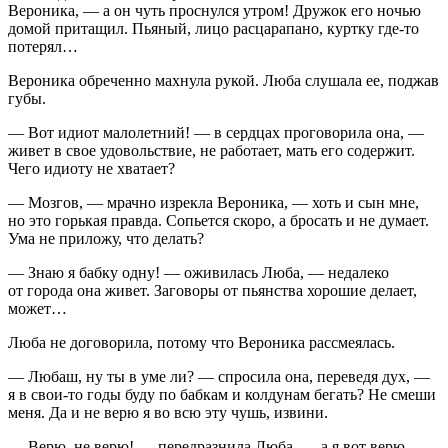
Вероника, — а он чуть проснулся утром! Дружок его ночью
домой притащил. Пьяный, лицо расцарапано, куртку где-то
потерял…
Вероника обреченно махнула рукой. Люба слушала ее, поджав
губы.
— Вот идиот
малолетн
ий! — в сердцах проговорила она, —
живет в свое удовольствие, не работает, мать его содержит.
Чего идиоту не хватает?
— Мозгов, — мрачно изрекла Вероника, — хоть и сын мне,
но это горькая правда. Сопьется скоро, а бросать и не думает.
Ума не приложу, что делать?
— Знаю я бабку одну! — оживилась Люба, — недалеко
от города она живет. Заговоры от пьянства хорошие делает,
может…
Люба не договорила, потому что Вероника рассмеялась.
— Любаш, ну ты в уме ли? — спросила она, переведя дух, —
я в свои-то годы буду по бабкам и колдунам бегать? Не смеши
меня. Да и не верю я во всю эту чушь, извини.
— Верю, не верю! — передразнила Люба, — а я вот верю,