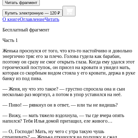
Читать фрагмент
Купить
электронную — 120 ₽
О книге
Оглавление
Читать
Бесплатный фрагмент
Часть 1
Женька проснулся от того, что кто-то настойчиво и довольно
энергично тряс его за плечо. Голова гудела как барабан,
поэтому он сразу не смог открыть глаза. Когда ему удался этот
героический поступок, он присел на кровати и увидел мать,
которая со скорбным видом стояла у его кровати, держа в руке
банку из под пива.
— Женя, ну что это такое? — грустно спросила она и сын
несколько раз моргнул, а потом в упор уставился на неё.
—
Пиво
! — рявкнул он в ответ, — или ты не видишь?
— Вижу, — мать тяжело вздохнула, — ты где вчера опять
напился? Тебя Илья домой притащил, еле живого…
— О, Господи! Мать, ну чего с утра такую чушь
спрашивать? — Женька откинулся на подушку и сжал