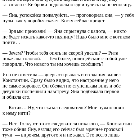
за запястье. Ее брови недовольно сдвинулись на переносицу.
— Яна, успокойся пожалуйста, — проговорила она, — у тебя
пульс как у воробья скачет. Костя сейчас придет.
— Зря мы приехали! — Яна спрыгнула с капота, — никто
не будет искать каког-то пьяницу! Надо было мне с котиком
пойти…
— Зачем? Чтобы тебя опять на скорой увезли? — Рита
покачала головой. — Тем более, полицейские с тобой уже
говорили. Что нового ты им хочешь сообщить?
Яна не ответила — дверь открылась и из здания вышел
Константин. Сразу было видно, что настроение у него
не самое хорошее. Он сбежал по ступенькам вниз и обе
девушки поспешили навстречу. Яна подбежала первой
и обняла его.
— Котик… Ну, что сказал следователь? Мне нужно опять
к нему идти?
— Нет. Толку от этого следователя никакого, — Константин
тоже обнял Яну, взгляд его сейчас был мрачнее грозовой
тучи, — впрочем, другого я и не ждал. Это всего лишь