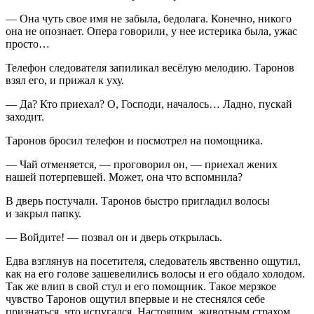
— Она чуть свое имя не забыла, бедолага. Конечно, никого
она не опознает. Опера говорили, у нее истерика была, ужас
просто…
Телефон следователя запиликал весёлую мелодию. Таронов
взял его, и прижал к уху.
— Да? Кто приехал? О, Господи, началось… Ладно, пускай
заходит.
Таронов бросил телефон и посмотрел на помощника.
— Чай отменяется, — проговорил он, — приехал жених
нашей потерпевшей. Может, она что вспомнила?
В дверь постучали. Таронов быстро пригладил волосы
и закрыл папку.
— Войдите! — позвал он и дверь открылась.
Едва взглянув на посетителя, следователь явственно ощутил,
как на его голове зашевелились волосы и его обдало холодом.
Так же влип в свой стул и его помощник. Такое мерзкое
чувство Таронов ощутил впервые и не стеснялся себе
признаться, что испугался. Настоящим, животным страхом.