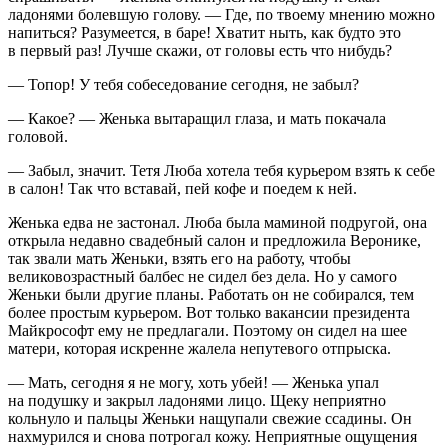
ладонями болевшую голову. — Где, по твоему мнению можно
напиться? Разумеется, в баре! Хватит ныть, как будто это
в первый раз! Лучше скажи, от головы есть что нибудь?
— Топор! У тебя собеседование сегодня, не забыл?
— Какое? — Женька вытаращил глаза, и мать покачала
головой.
— Забыл, значит. Тетя Люба хотела тебя курьером взять к себе
в салон! Так что вставай, пей кофе и поедем к ней.
Женька едва не застонал. Люба была маминой подругой, она
открыла недавно свадебный салон и предложила Веронике,
так звали мать Женьки, взять его на работу, чтобы
великовозрастный балбес не сидел без дела. Но у самого
Женьки были другие планы. Работать он не собирался, тем
более простым курьером. Вот только вакансии
президент
а
Майкрософт ему не предлагали. Поэтому он сидел на шее
матери, которая искренне жалела непутевого отпрыска.
— Мать, сегодня я не могу, хоть убей! — Женька упал
на подушку и закрыл ладонями лицо. Щеку неприятно
кольнуло и пальцы Женьки нащупали свежие ссадины. Он
нахмурился и снова потрогал кожу. Неприятные ощущения