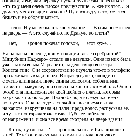
бандита, я ему дам
веревк
у, пускай лучше сам
повеси
ться!
Что-то у меня очень плохое предчувствие. А жених этот… Я
думал у меня сердце выскочит! Ну и взгляд у него, хочется
бежать и не оборачиваться.
— Точно. И у меня было такое желание. — Вадим посмотрел
на дверь. — А это, случайно, не Дракула во плоти?
— Нет, — Таронов покачал головой, — этот хуже…
На парковке перед зданием полиции возле серебристой"
Мицубиши Паджеро» стояли две девушки. Одна из них была
уже знакомая нам Маргарита, на деле сводная сестра
Константина. Она сосредоточенно изучала что-то в телефоне,
прохаживаясь взад-вперед. Вторая девушка, блондинка
с очень длинными, ниже спины волосами, собранными
в хвост на макушке, она сидела на капоте автомобиля. Одной
рукой она придерживала край шейного платка, которым
закрывала подбородок. Видно было, что девушка очень
волнуется. Она не сидела спокойно, все время ерзала
на капоте, накручивала на палец прядь волос, распускала ее,
и тут же повторяла тоже самое. Губы ее побелели
от напряжения, и она все время смотрела на дверь здания.
— Котик, ну где ты…? — простонала она и Рита подошла
к ней. Телефон она сунула в карман и взяла подружку