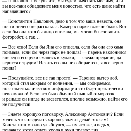
— Павлович. Послушайте, мы будем выяснять мое имя, или
вы все-таки обнадежите меня новостью, что есть шанс найти
нападавшего?
— Константин Павлович, дело в том что ваша невеста, она
почти ничего не рассказала. Камер в парке тоже не было. Вот
если бы она хотя бы лицо описала, мы могли бы составить
фоторобот, а так…
— Все ясно! Если бы Яна его описала, если бы она его сама
поймала, если бы через парк не пошла! — парень наклонился
вперед и его руки сжались в кулаки, — свежо предание, да
верится с трудом! Искать его вы не собираетесь, я все верно
понял?
— Послушайте, все не так просто! — Таронов вытер лоб,
который стал мо
крым
от волнения, — мы собираемся,
но с таким количеством информации это будет практически
невозможно! Если это был обычный пьяный отморозок
и раньше он нигде не засветился, вполне возможно, найти его
не получится!
— Знаете хорошую поговорку, Александр Антонович? Если
хочешь что-то сделать хорошо, значит делай это сам! —
Константин мрачно улыбнулся, — ну что же, а ведь я,
поначалу, хотел отдать урода в руки правосудия…