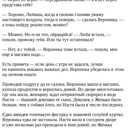
представь себе!
— Хорошо, Любаша, когда я своими глазами увижу
настоящего колдуна, тогда и поверю, — сдалась Вероника, —
а пока побуду реалистом, можно?
— Можно. Но если что, обращайся! — Люба встала, —
пошли, провожу тебя. Или ты тут останешься?
— Нет, я с тобой, — Вероника тоже встала, — пошли, мне
еще в магазин надо…
Есть примета — если день с утра не задался, лучше
не начинать никаких важных дел. Вероника убедилась в этом
на личном опыте.
Проводив подругу до ее салона, Вероника зашла в магазин,
купила продуктов и вернулась домой. Во дворе многоэтажки,
где она жила, женщину ждал неприятный сюрприз в виде
Насти — бывшей девушки ее сына. Девушек у Женьки было
больше, чем у собаки блох, но Настя была в числе последних.
Едва завидев тоненькую фигурку в знакомой голубой куртке,
Вероника едва не застонала. Настя жила в соседнем дворе
и уже несколько раз приходила к ним домой, но Женька