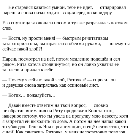
— Не старайся казаться умной, тебе не идёт, — отпарировал
парень и снова начал ходить взад-вперед по коридору.
Его спутница захлюпала носом и тут же разразилась потоком
слез.
— Костя, ну прости меня! — быстрым речитативом
затараторила она, вытирая глаза обеими руками, — почему ты
сейчас такой злой?!
Парень посмотрел на неё, потом медленно подошёл и сел
рядом. Рита хотела отодвинуться, но он ловко ухватил её
за плечо и прижал к себе.
— Почему я сейчас такой злой, Риточка? — спросил он
и девушка снова затряслась как осиновый лист.
— Котик… пожалуйста…
— Давай вместе ответим на твой вопрос, — словно
не обратив внимания на Риту продолжил Константин, —
наверное потому, что ты увела на прогулку мою невесту, хотя
я запретил ей выходить из дома. А потом на неё напал какой-
то ублюдок. Теперь Яна в реанимации, и ещё неизвестно, что
с ней! Как считаешь, Риточка, у меня недостаточно поводов