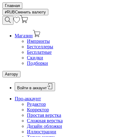
Главная
RUB
Сменить валюту
Магазин
Импринты
Бестселлеры
Бесплатные
Скидки
Подборки
Автору
Войти в аккаунт
Про-аккаунт
Редактор
Корректор
Простая верстка
Сложная верстка
Дизайн обложки
Иллюстрации