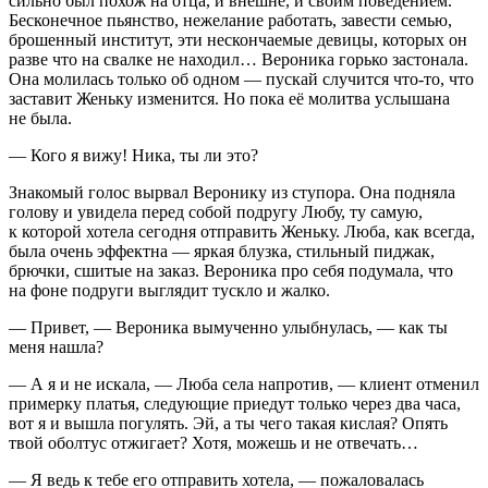
сильно был похож на отца, и внешне, и своим поведением.
Бесконечное пьянство, нежелание работать, завести семью,
брошенный институт, эти нескончаемые девицы, которых он
разве что на свалке не находил… Вероника горько застонала.
Она молилась только об одном — пускай случится что-то, что
заставит Женьку изменится. Но пока её молитва услышана
не была.
— Кого я вижу! Ника, ты ли это?
Знакомый голос вырвал Веронику из ступора. Она подняла
голову и увидела перед собой подругу Любу, ту самую,
к которой хотела сегодня отправить Женьку. Люба, как всегда,
была очень эффектна — яркая блузка, стильный пиджак,
брючки, сшитые на заказ. Вероника про себя подумала, что
на фоне подруги выглядит тускло и жалко.
— Привет, — Вероника вымученно улыбнулась, — как ты
меня нашла?
— А я и не искала, — Люба села напротив, — клиент отменил
примерку платья, следующие приедут только через два часа,
вот я и вышла погулять. Эй, а ты чего такая кислая? Опять
твой оболтус отжигает? Хотя, можешь и не отвечать…
— Я ведь к тебе его отправить хотела, — пожаловалась