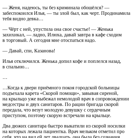
— Женя, надеюсь, ты без криминала обошёлся? —
забеспокоился Илья, — ты злой был, как черт. Продинамила
тебя видно девка…
— Чёрт с ней, упустила она свое счастье! — Женька
захихикал, — ладно, Илюха, давай завтра в кафе сходим
в торговый. А сегодня мне отоспаться надо.
— Давай, спи, Казанова!
Илья отключился. Женька допил кофе и поплелся назад,
в спальню…
…
…Когда к двери приёмного покоя городской больницы
подъехала карета «Скорой помощи», завывая сиреной,
на крыльцо уже выбежал немолодой врач в сопровождении
медсестры и двух санитаров. По рации бригада скорой
передала, что везут молодую девушку с сердечным
приступом, поэтому скорую встречали на крыльце.
Два дюжих санитара быстро выкатили из скорой носилки
на которых лежала пациентка. Врач мельком отметил про
себя, что на вид ей лет двадцать, она была без сознания,