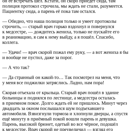
он ее встречать шёл. Кстати, он скоро приедет сюда, там
полиция протокол строчила, мы ждать не стали, разумеется.
Пациентку сюда, а парень её пока там остался.
— Обидно, что наша полиция только и умеет протоколы
строчить, — старый врач горько вздохнул и повернулся
к медсестре, — дождитесь жениха, только не пускайте его
в реанимацию, я сам к нему выйду, а я пошёл. Спасибо,
коллега.
— Удачи! — врач скорой пожал ему руку, — а вот жениха я бы
и вообще не пустил, даже за порог.
— А что так?
— Да странный он какой-то… Так посмотрел на меня, что
у меня все поджилки затряслись. Ладно, нам пора!
Скорая отъехала от крыльца. Старый врач пошёл в здание
больницы и поднялся по лестнице, а медсестра осталась
в приемном покое. Долго ждать ей не пришлось. Минут через
двадцать за окном послышался шум подъехавшего
автомобиля. Взвизгнули тормоза и хлопнули дверцы, а спустя
ещё минуту в приёмный покой вошли парень и девушка.
Парень, высокий брюнет, одетый во все чёрное, подошёл
к медсестре. Врач скорой не преувеличил — взгляд его