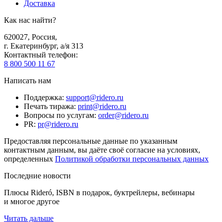
Доставка
Как нас найти?
620027
,
Россия
,
г. Екатеринбург, а/я 313
Контактный телефон
:
8 800 500 11 67
Написать нам
Поддержка
:
support@ridero.ru
Печать тиража
:
print@ridero.ru
Вопросы по услугам
:
order@ridero.ru
PR
:
pr@ridero.ru
Предоставляя персональные данные по указанным
контактным данным, вы даёте своё согласие на условиях,
определенных
Политикой обработки персональных данных
Последние новости
Плюсы Rideró, ISBN в подарок, буктрейлеры, вебинары
и многое другое
Читать дальше