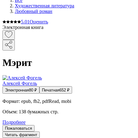
Все
Художественная литература
Любовный роман
5.0
1
Оценить
Электронная книга
Мэрит
Алексей Фогель
Электронная
80
₽
Печатная
652
₽
Формат:
epub, fb2, pdfRead, mobi
Объем:
138
бумажных стр.
Подробнее
Пожаловаться
Читать фрагмент