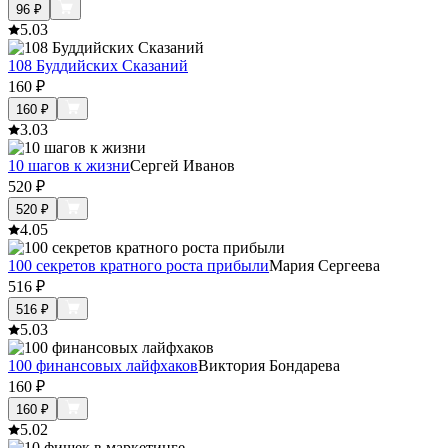
96
₽
5.0
3
108 Буддийских Сказаний
160
₽
160
₽
3.0
3
10 шагов к жизни
Сергей Иванов
520
₽
520
₽
4.0
5
100 секретов кратного роста прибыли
Мария Сергеева
516
₽
516
₽
5.0
3
100 финансовых лайфхаков
Виктория Бондарева
160
₽
160
₽
5.0
2