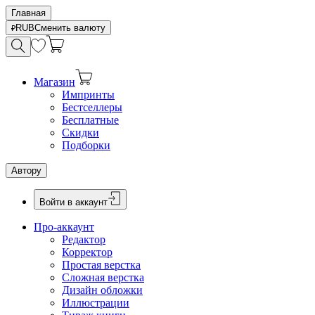
Главная
RUB
Сменить валюту
Магазин
Импринты
Бестселлеры
Бесплатные
Скидки
Подборки
Автору
Войти в аккаунт
Про-аккаунт
Редактор
Корректор
Простая верстка
Сложная верстка
Дизайн обложки
Иллюстрации