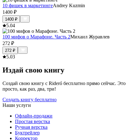
10 фишек в маркетинге
Andrey Kuzmin
1400
₽
1400
₽
5.0
4
100 мифов о Марафоне. Часть 2
Михаил Журавлев
272
₽
272
₽
5.0
3
Издай свою книгу
Создай свою книгу с Rideró бесплатно прямо сейчас. Это
просто, как раз, два, три!
Создать книгу бесплатно
Наши услуги
Офлайн-продажи
Простая верстка
Ручная верстка
Буктрейлер
Корректор