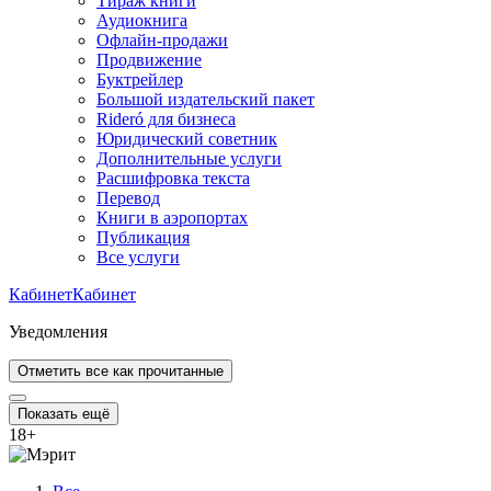
Тираж книги
Аудиокнига
Офлайн-продажи
Продвижение
Буктрейлер
Большой издательский пакет
Rideró для бизнеса
Юридический советник
Дополнительные услуги
Расшифровка текста
Перевод
Книги в аэропортах
Публикация
Все услуги
Кабинет
Кабинет
Уведомления
Отметить все как прочитанные
Показать ещё
18
+