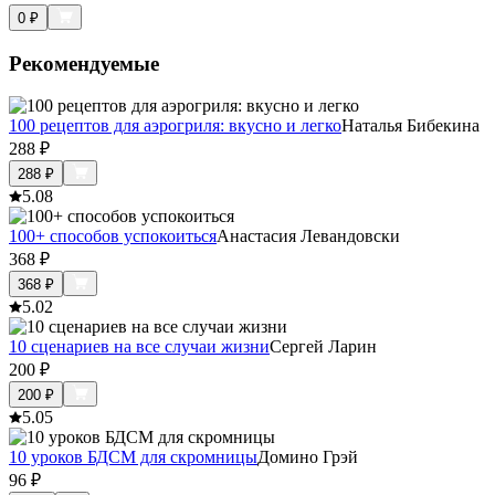
0
₽
Рекомендуемые
100 рецептов для аэрогриля: вкусно и легко
Наталья Бибекина
288
₽
288
₽
5.0
8
100+ способов успокоиться
Анастасия Левандовски
368
₽
368
₽
5.0
2
10 сценариев на все случаи жизни
Сергей Ларин
200
₽
200
₽
5.0
5
10 уроков БДСМ для скромницы
Домино Грэй
96
₽