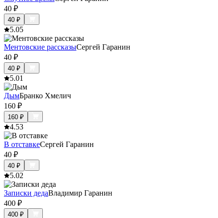
40
₽
40
₽
5.0
5
Ментовские рассказы
Сергей Гаранин
40
₽
40
₽
5.0
1
Дым
Бранко Хмелич
160
₽
160
₽
4.5
3
В отставке
Сергей Гаранин
40
₽
40
₽
5.0
2
Записки деда
Владимир Гаранин
400
₽
400
₽