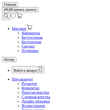
Главная
RUB
Сменить валюту
Магазин
Импринты
Бестселлеры
Бесплатные
Скидки
Подборки
Автору
Войти в аккаунт
Про-аккаунт
Редактор
Корректор
Простая верстка
Сложная верстка
Дизайн обложки
Иллюстрации