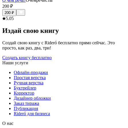
О чём речь?
Очёмречисты
200
₽
200
₽
5.0
5
Издай свою книгу
Создай свою книгу с Rideró бесплатно прямо сейчас. Это
просто, как раз, два, три!
Создать книгу бесплатно
Наши услуги
Офлайн-продажи
Простая верстка
Ручная верстка
Буктрейлер
Корректор
Дизайнер обложки
Заказ тиража
Публикация
Rideró для бизнеса
О нас