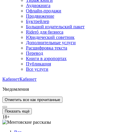
Тираж книги
Аудиокнига
Офлайн-продажи
Продвижение
Буктрейлер
Большой издательский пакет
Rideró для бизнеса
Юридический советник
Дополнительные услуги
Расшифровка текста
Перевод
Книги в аэропортах
Публикация
Все услуги
Кабинет
Кабинет
Уведомления
Отметить все как прочитанные
Показать ещё
18
+