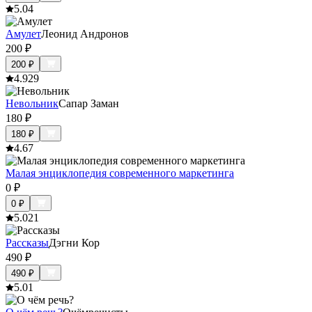
5.0
4
Амулет
Леонид Андронов
200
₽
200
₽
4.9
29
Невольник
Сапар Заман
180
₽
180
₽
4.6
7
Малая энциклопедия современного маркетинга
0
₽
0
₽
5.0
21
Рассказы
Дэгни Кор
490
₽
490
₽
5.0
1