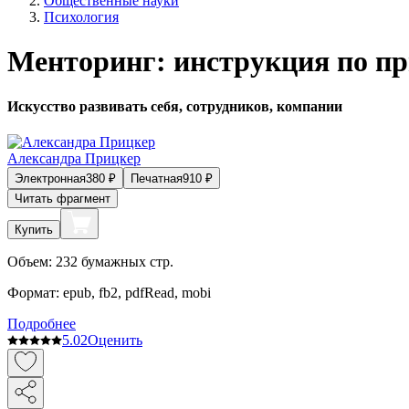
Общественные науки
Психология
Менторинг: инструкция по п
Искусство развивать себя, сотрудников, компании
Александра Прицкер
Электронная
380
₽
Печатная
910
₽
Читать фрагмент
Купить
Объем:
232
бумажных стр.
Формат:
epub, fb2, pdfRead, mobi
Подробнее
5.0
2
Оценить