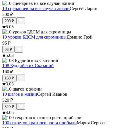
10 сценариев на все случаи жизни
Сергей Ларин
200
₽
200
₽
5.0
5
10 уроков БДСМ для скромницы
Домино Грэй
96
₽
96
₽
5.0
3
108 Буддийских Сказаний
160
₽
160
₽
3.0
3
10 шагов к жизни
Сергей Иванов
520
₽
520
₽
4.0
5
100 секретов кратного роста прибыли
Мария Сергеева