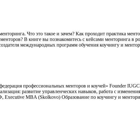
менторинга. Что это такое и зачем? Как проходит практика мен
 менторов? В книге вы познакомитесь с кейсами менторинга в 
создателя международных программ обучения коучингу и ментор
дерация профессиональных менторов и коучей» Founder IUGC Past
циализация: развитие управленческих навыков, работа с изменен
 Executive MBA (Skolkovo) Образование по коучингу и ментор