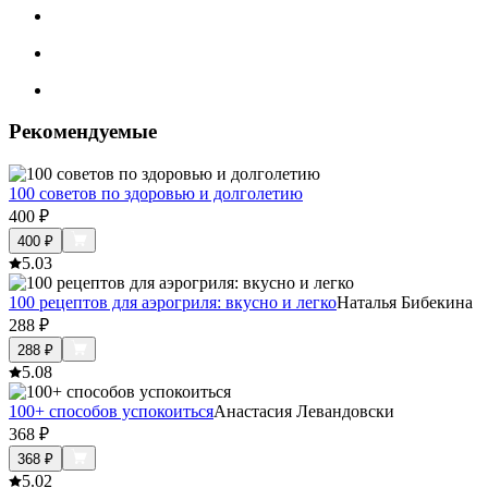
Рекомендуемые
100 советов по здоровью и долголетию
400
₽
400
₽
5.0
3
100 рецептов для аэрогриля: вкусно и легко
Наталья Бибекина
288
₽
288
₽
5.0
8
100+ способов успокоиться
Анастасия Левандовски
368
₽
368
₽
5.0
2