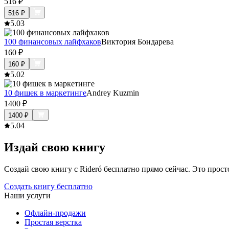
516
₽
516
₽
5.0
3
100 финансовых лайфхаков
Виктория Бондарева
160
₽
160
₽
5.0
2
10 фишек в маркетинге
Andrey Kuzmin
1400
₽
1400
₽
5.0
4
Издай свою книгу
Создай свою книгу с Rideró бесплатно прямо сейчас. Это просто,
Создать книгу бесплатно
Наши услуги
Офлайн-продажи
Простая верстка