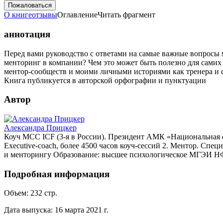
Пожаловаться
О книге
отзывы
Оглавление
Читать фрагмент
аннотация
Перед вами руководство с ответами на самые важные вопросы 
менторинг в компании? Чем это может быть полезно для самих
ментор-сообществ и моими личными историями как тренера и 
Книга публикуется в авторской орфографии и пунктуации
Автор
Александра Прицкер
Коуч MCC ICF (3-я в России). Президент АМК «Национальная фе
Executive-coach, более 4500 часов коуч-сессий 2. Ментор. Спе
и менторингу Образование: высшее психологическое МГЭИ НФ,
Подробная информация
Объем:
232
стр.
Дата выпуска:
16 марта 2021 г.