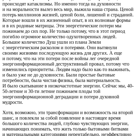
происходят катаклизмы. Но именно тогда на духовности
и на моральности вылез весь мир, выжила наша страна. Ценой
потерь миллионов жизней, ценой боли, лишений и страданий.
Которые вошли в их жизненный опыт, в их волновые формы
и в их родовые матрицы. Эти энергетические потери мы
пожинаем до сих пор. Не только потому, что в этот период
погибло огромное количество одухотворенных людей.
Большое количество Душ ушли из плана Земли
с энергетическим расколом и потерями. Они вытянули
своими жизнями последующую жизнь для других. А еще
и потому, что на эти потери после
войн
ы лег очередной
энергоинформационный деструктивный провал, потому что
изменились приоритеты. Людям надо было как-то выживать,
и было уже не до духовности. Были простые бытовые
потребности, была чистая физика, была материальность.
И было скатывание в низкочастотные энергии. Сейчас мы, 40-
50-
летн
ие и 30-ти
летн
ие пожинаем плоды той
энергоинформационной деградации и потери духовной
мудрости.
Хотя, возможно, эти трансформации и возможность на второй
шанс, и повлекли за собой появление в настоящее время
большого количества людей, глубоко чувствующих энергии,
начинающих понимать, что жить только бытовыми битвами
и материальными категориями нерентабельно, неэффективно