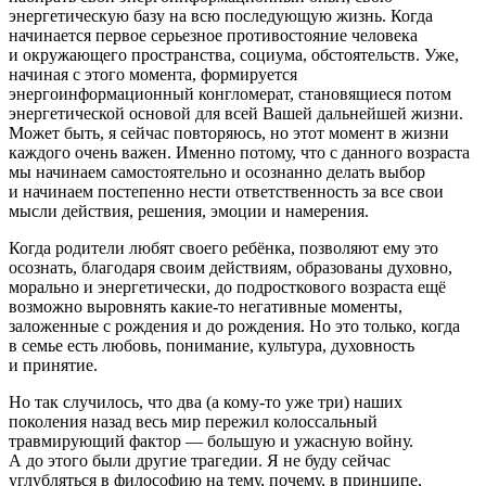
энергетическую базу на всю последующую жизнь. Когда
начинается первое серьезное противостояние человека
и окружающего пространства, социума, обстоятельств. Уже,
начиная с этого момента, формируется
энергоинформационный конгломерат, становящиеся потом
энергетической основой для всей Вашей дальнейшей жизни.
Может быть, я сейчас повторяюсь, но этот момент в жизни
каждого очень важен. Именно потому, что с данного возраста
мы начинаем самостоятельно и осознанно делать выбор
и начинаем постепенно нести ответственность за все свои
мысли действия, решения, эмоции и намерения.
Когда родители любят своего ребёнка, позволяют ему это
осознать, благодаря своим действиям, образованы духовно,
морально и энергетически, до
подрост
кового возраста ещё
возможно выровнять какие-то негативные моменты,
заложенные с рождения и до рождения. Но это только, когда
в семье есть любовь, понимание, культура, духовность
и принятие.
Но так случилось, что два (а кому-то уже три) наших
поколения назад весь мир пережил колоссальный
травмирующий фактор — большую и ужасную
войн
у.
А до этого были другие трагедии. Я не буду сейчас
углубляться в философию на тему, почему, в принципе,