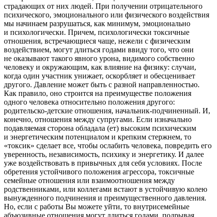
страдающих от них людей. При получении отрицательного
психического, эмоционального или физического воздействия
мы начинаем разрушаться, как минимум, эмоционально
и психологически. Причем, психологически токсичные
отношения, встречающиеся чаще, нежели с физическим
воздействием, могут длиться годами ввиду того, что они
не оказывают такого явного урона, видимого собственно
человеку и окружающим, как влияние на физику: случаи,
когда один участник унижает, оскорбляет и обесценивает
другого. Давление может быть с разной направленностью.
Как правило, оно строится на преимуществе положения
одного человека относительно положения другого:
родительско-детские отношения, начальник-подчиненный. И,
конечно, отношения между супругами. Если изначально
подавляемая сторона обладала (ет) высоким психическим
и энергетическим потенциалом и крепким стержнем, то
«токсик» сделает все, чтобы ослабить человека, повредить его
уверенность, независимость, психику и энергетику. И далее
уже воздействовать в привычных для себя условиях. После
обретения устойчивого положения агрессора, токсичные
семейные отношения или взаимоотношения между
родственниками, или коллегами встают в устойчивую колею
вынужденного подчинения и преимущественного давления.
Но, если с работы Вы можете уйти, то внутрисемейные
абъюзивные отношения могут длиться годами, подрывая