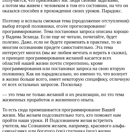
Получается, что привлекают нас люди своими задатками,
а потом мы живем с человеком в том его состоянии, на что он
оказался способен в прохождении своих уроков. Парадокс.
Поэтому и всплыла смежная тема
(продолжение отступления)
:
выбор второй половинки, его/ее прогнозирование/
программирование. Тема постановки запроса описана хорошо
у Вадима Зеланда. Если еще не читали, почитайте, будет
полезно. Даже, если не будете применять в практике, то ко
многим осознаниям придете самостоятельно. Эта тема
интересует многих (мы же любим мечтать и верить в сказки),
и принцип программирования желаний касается всех
областей нашей жизни почти стереотипно,
кроме
программирования или постановки запроса на свою вторую
половинку. Как ни парадоксально, но именно то, что волнует
в жизни больше всего, имеет некоторую специфику, отличную
от всех остальных запросов. Поскольку
—
это тема не только желаний и их реализации, но это тема
жизненных проработок и жизненного опыта
.
То есть сюда примешивается
программирование Вашей
жизни
.
Мы желаем подсознательно того, кто поможет нам
пройти наши уроки.
И Подсознанием желая встретить
учителя, мы Сознанием желаем, например, красивого альфа-
самца/самку или богатого (ую) спутника (ицу) жизни.