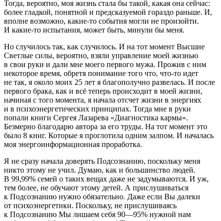
Тогда, вероятно, моя жизнь стала бы такой, какая она сейчас:
более гладкой, понятной и предсказуемой гораздо раньше. И,
вполне возможно, какие-то события могли не произойти.
И какие-то испытания, может быть, минули бы меня.
Но случилось так, как случилось. И на тот момент Высшие
Светлые силы, вероятно, взяли управление моей жизнью
в свои руки и дали мне моего первого мужа. Прожив с ним
некоторое время, обретя понимание того что, что-то идет
не так, я около моих 25 лет я благополучно развелась. И после
первого брака, как и всё теперь происходит в моей жизни,
начиная с того момента, я начала отсчет жизни в энергиях
и в психоэнергетических принципах. Тогда мне в руки
попали книги Сергея Лазарева «Диагностика кармы».
Безмерно благодарю автора за его труды. На тот момент это
было 8 книг. Которые я проглотила одним залпом. И началась
моя энергоинформационная проработка.
Я не сразу начала доверять Подсознанию, поскольку меня
никто этому не учил. Думаю, как и большинство людей.
В 99,99% семей о таких вещах даже не задумываются. И уж,
тем более, не обучают этому детей. А прислушиваться
к Подсознанию нужно обязательно. Даже если Вы далеки
от психоэнергетики. Поскольку, не прислушиваясь
к Подсознанию Мы лишаем себя 90—95% нужной нам