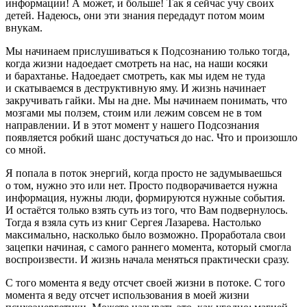
информации! А может, и больше! Так я сейчас учу своих
детей. Надеюсь, они эти знания передадут потом моим
внукам.
Мы начинаем прислушиваться к Подсознанию только тогда,
когда жизни надоедает смотреть на нас, на наши
косяк
и
и барахтанье. Надоедает смотреть, как мы идем не туда
и скатываемся в деструктивную яму. И жизнь начинает
закручивать гайки. Мы на дне. Мы начинаем понимать, что
мозгами мы ползем, стоим или лежим совсем не в том
направлении. И в этот момент у нашего Подсознания
появляется робкий шанс достучаться до нас. Что и произошло
со мной.
Я попала в поток энергий, когда просто не задумываешься
о том, нужно это или нет. Просто подворачивается нужна
информация, нужны люди, формируются нужные события.
И остаётся только взять суть из того, что Вам подвернулось.
Тогда я взяла суть из книг Сергея Лазарева. Настолько
максимально, насколько было возможно. Проработала свои
зацепки начиная, с самого раннего момента, который смогла
воспроизвести. И жизнь начала меняться практически сразу.
С того момента я веду отсчет своей жизни в потоке. С того
момента я веду отсчет использования в моей жизни