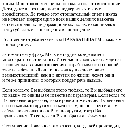
к ним. И не только женщины попадали под это воспитание.
Дети, даже выросшие, могли подвергаться такому
воздействию. Да только этот отрицательный опыт никуда
не исчезает, информация о всех наших деяниях навсегда
остается в наших информационных полях, накапливаясь
и усугубляясь из воплощения в воплощение.
Если мы не отрабатываем, мы НАРАБАТЫВАЕМ с каждым
воплощением.
Запомните эту фразу. Мы к ней будем возвращаться
многократно в этой книге. И сейчас те люди, кто находится
в токсичных взаимоотношениях, отрабатывают по полной
этот наработанный опыт, поскольку в основе таких
взаимоотношений, как и в других по жизни, лежат одни
и те же принципы, о которых пойдет речь дальше.
Если когда-то Вы выбрали этого тюфяка, то Вы выбрали его
по каким-то одним Вам известным параметрам. Если когда-то
Вы выбрали агрессора, то всё ровно тоже самое: Вы выбрали
его по каким-то другим его качествам, не по агрессивным
сейчас
по отношению к Вам, но другим,
тогда
Вас
привлекшим. То есть, если Вы выбрали альфа-самца…
Отступление:
Наверное, это классно, когда всё происходит,