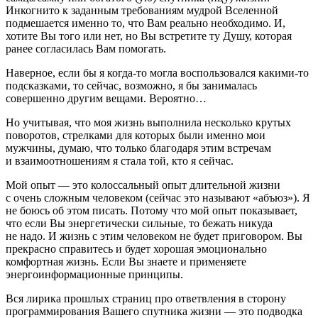
Инкогнито к заданным требованиям мудрой Вселенной
подмешается именно то, что Вам реально необходимо. И,
хотите Вы того или нет, но Вы встретите ту Душу, которая
ранее согласилась Вам помогать.
Наверное, если бы я когда-то могла воспользовался какими-то
подсказками, то сейчас, возможно, я бы занималась
совершенно другим вещами. Вероятно…
Но учитывая, что моя жизнь выполнила несколько крутых
поворотов,
стрелками
для которых были именно мои
мужчины, думаю, что только благодаря этим встречам
и взаимоотношениям я стала той, кто я сейчас.
Мой опыт — это колоссальный опыт длительной жизни
с очень сложным человеком (сейчас это называют «абъюз»). Я
не боюсь об этом писать. Потому что мой опыт показывает,
что если Вы энергетически сильные, то бежать никуда
не надо. И жизнь с этим человеком не будет приговором. Вы
прекрасно справитесь и будет хорошая эмоционально
комфортная жизнь. Если Вы знаете и применяете
энергоинформационные принципы.
Вся лирика прошлых страниц про ответвления в сторону
программирования Вашего спутника жизни — это подводка