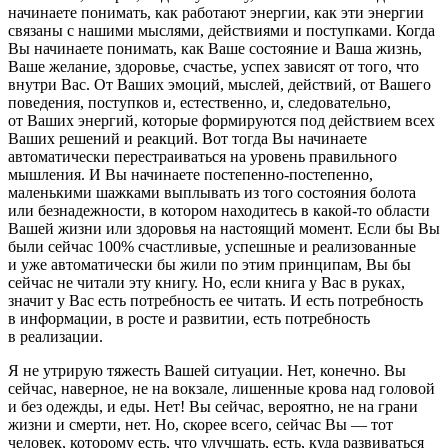
начинаете понимать, как работают энергии, как эти энергии
связаны с нашими мыслями, действиями и поступками. Когда
Вы начинаете понимать, как Ваше состояние и Ваша жизнь,
Ваше желание, здоровье, счастье, успех зависят от того, что
внутри Вас. От Ваших эмоций, мыслей, действий, от Вашего
поведения, поступков и, естественно, и, следовательно,
от Ваших энергий, которые формируются под действием всех
Ваших решений и реакций. Вот тогда Вы начинаете
автоматически перестраиваться на уровень правильного
мышления. И Вы начинаете постепенно-постепенно,
маленькими шажками выплывать из того состояния болота
или безнадежности, в котором находитесь в какой-то области
Вашей жизни или здоровья на настоящий момент. Если бы Вы
были сейчас 100% счастливые, успешные и реализованные
и уже автоматически бы жили по этим принципам, Вы бы
сейчас не читали эту книгу. Но, если книга у Вас в руках,
значит у Вас есть потребность ее читать. И есть потребность
в информации, в росте и развитии, есть потребность
в реализации.
Я не утрирую тяжесть Вашей ситуации. Нет, конечно. Вы
сейчас, наверное, не на вокзале, лишенные крова над головой
и без одежды, и еды. Нет! Вы сейчас, вероятно, не на грани
жизни и смерти, нет. Но, скорее всего, сейчас Вы — тот
человек, которому есть, что улучшать, есть, куда развиваться