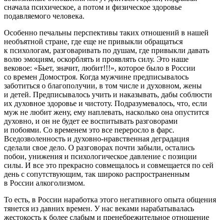
сначала психическое, а потом и физическое здоровье
подавляемого человека.
Особенно печальны перспективы таких отношений в нашей
необъятной стране, где еще не привыкли обращаться
к психологам, разговаривать по душам, где привыкли давать
волю эмоциям, оскорблять и проявлять силу. Это наше
вековое: «Бьет, значит, любит!!!», которое было в
Росси
и
со времен Домостроя. Когда мужчине предписывалось
заботиться о благополучии, в том числе и духовном, жены
и детей. Предписывалось учить и наказывать, дабы соблюсти
их духовное здоровье и чистоту. Подразумевалось, что, если
муж не любит жену, ему наплевать, насколько она опустится
духовно, и он не будет ее воспитывать разговорами
и побоями. Со временем это все переросло в фарс.
Вседозволенность и духовно-нравственная деградация
сделали свое дело. О разговорах почти забыли, остались
побои, унижения и психологическое давление с позиции
силы. И все это прекрасно совмещалось и совмещается по сей
день с сопутствующим, так широко распространенным
в
Росси
и
алкогол
измом.
То есть, в
Росси
и наработка этого негативного опыта общения
тянется из давних времен. У нас веками нарабатывалась
жестокость к более слабым и пренебрежительное отношение