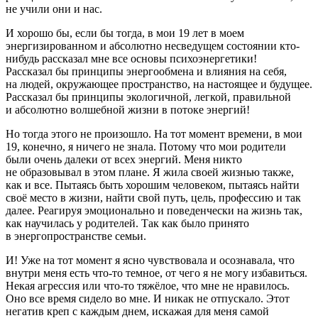
не учили они и нас.
И хорошо бы, если бы тогда, в мои 19 лет в моем
энергизированном и абсолютно несведущем состоянии кто-
нибудь рассказал мне все основы психоэнергетики!
Рассказал бы
принципы энергообмена
и
влияния на себя,
на людей, окружающее пространство, на настоящее и будущее
.
Рассказал бы
принципы экологичной, легкой, правильной
и абсолютно волшебной жизни в потоке энергий
!
Но тогда этого не произошло. На тот момент времени, в мои
19, конечно, я ничего не знала. Потому что мои родители
были очень далеки от всех энергий. Меня никто
не образовывал в этом плане. Я жила своей жизнью также,
как и все. Пытаясь быть хорошим человеком, пытаясь найти
своё место в жизни, найти свой путь, цель, профессию и так
далее. Реагируя эмоционально и поведенчески на жизнь так,
как научилась у родителей. Так как было принято
в энергопространстве семьи.
И! Уже на тот момент я ясно чувствовала и осознавала, что
внутри меня есть что-то темное, от чего я не могу избавиться.
Некая агрессия или что-то тяжёлое, что мне не нравилось.
Оно все время сидело во мне. И никак не отпускало. Этот
негатив креп с каждым днем, искажая для меня самой