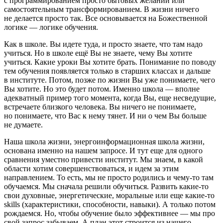
с программированием просто бытовых желаний или
самостоятельным трансформированием. В жизни ничего
не делается просто так. Все основывается на Божественной
логике — логике обучения.
Как в школе. Вы идете туда, и просто знаете, что там надо
учиться. Но в школе ещё Вы не знаете, чему Вы хотите
учиться. Какие уроки Вы хотите брать. Понимание по поводу
тем обучения появляется только в старших классах и дальше
в институте. Потом, позже по жизни Вы уже понимаете, чего
Вы хотите. Но это будет потом. Именно школа — вполне
адекватный пример того момента, когда Вы, еще несведущие,
встречаете близкого человека. Вы
ничего
не понимаете,
но понимаете, что Вас к нему тянет. И ни о чем Вы больше
не думаете.
Наша школа жизни, энергоинформационная школа жизни,
основана именно на
нашем
запросе. И тут еще для одного
сравнения уместно привести институт. Мы знаем, в какой
области хотим совершенствоваться, и идем за этим
направлением. То есть, мы не просто родились и чему-то там
обучаемся. Мы сначала решили обучиться. Развить какие-то
свои духовные, энергетические, моральные или еще какие-то
skills
(характеристики, способности, навыки). А только потом
рождаемся. Но, чтобы обучение было эффективнее — мы про
свой запрос
забываем
. А план этот строится из нашего