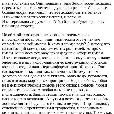
и неперспективно. Они пришли в план Земли после прошлых
пережитых ран с расчетом на духовный реванш. Сейчас все
больше людей понимают, что
все должно быть в балансе.
И нижние энергетические центры, и верхние.
И материальное, и духовное. А без баланса будет крен в ту
или иную сторону.
Но об этой теме сейчас итак говорят очень много,
и последний абзац был лишь лирическим отступлением
от моей основной мысли. К чему я сейчас веду? А к тому, что
на настоящий момент мы имеем тех родителей, которых
имеем. Мы имеем тех бабушек и дедушек, которых имеем.
И это основные люди, которые внесли весомую лепту в нашу
энергию, в нашу информационную конструкцию. Это люди,
которые создали наш энергоинформационный костяк. Они
нас научили и научили так, как смогли. Потому что им
до этого ранее надо было выживать. Было не до духовности,
не до высоких моральных принципов. Не до любви. Любви
не в физиологическом смысле этого слова: в смысле, любви-
секс
а-размножения. А
любви в смысле принятия
и благодарности
. Задачи стояли прожить лучше настолько,
насколько это возможно. А путям и возможностям, способам
достижения этого лучшего их никто не учил. И правильному
отношению к препятствиям и трудностям, и правильным
реакциям на эти сложности их тоже никто не учил. Также, как