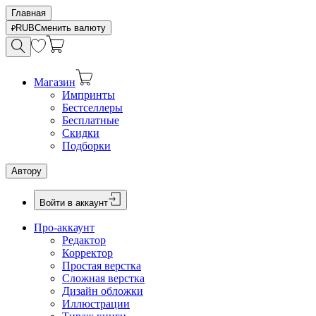
Главная
RUB
Сменить валюту
Магазин
Импринты
Бестселлеры
Бесплатные
Скидки
Подборки
Автору
Войти в аккаунт
Про-аккаунт
Редактор
Корректор
Простая верстка
Сложная верстка
Дизайн обложки
Иллюстрации