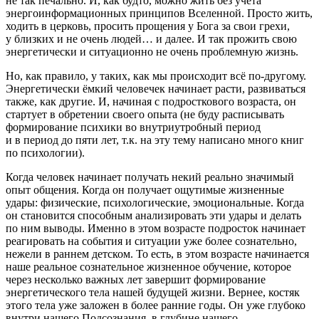
не так печально. И, как будто, можно жить без учета
энергоинформационных принципов Вселенной. Просто жить,
ходить в церковь, просить прощения у Бога за свои грехи,
у близких и не очень людей… и далее. И так прожить свою
энергетически и ситуационно не очень проблемную жизнь.
Но, как правило, у таких, как мы происходит всё по-другому.
Энергетически ёмкий человечек начинает расти, развиваться
также, как другие. И, начиная с
подрост
кового возраста, он
стартует в обретении своего опыта (не буду расписывать
формирование психики во внутриутробный период
и в период до пяти лет, т.к. на эту тему написано много книг
по психологии).
Когда человек начинает получать некий реально значимый
опыт общения. Когда он получает ощутимые жизненные
удары: физические, психологические, эмоциональные. Когда
он становится способным анализировать эти удары и делать
по ним выводы. Именно в этом возрасте
подрост
ок начинает
реагировать на события и ситуации уже более сознательно,
нежели в раннем детском. То есть, в этом возрасте начинается
наше реальное сознательное жизненное обучение, которое
через несколько важных лет завершит формирование
энергетического тела нашей будущей жизни
. Вернее, костяк
этого тела уже заложен в более ранние годы. Он уже глубоко
внутри нашего Подсознания, в глубине нашего