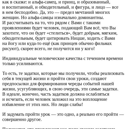
как в сказке: и альфа-самец, и принц, и образованный,
и воспитанный, и обходительный, и фигура, и лицо — все
в нем бесподобно. Да, это — предел мечтаний многих
женщин. Но альфа-самцы изначально доминантны.
И рассчитывать на то, что рядом с Вами с такими
проявлениями будет человек, подающий Вам всё, что Вы
захотите, что он будет «стелиться», будет добрым, мягким,
обходительным, будет цитировать Ницше, ходить с Вами
на йогу или куда-то ещё (как принцев обычно фильмах
рисуют), скорее всего, не получится ни у кого!
Индивидуальные человеческие качества с течением времени
только усиливаются.
То есть, те задатки, которые мы получили, чтобы реализовать
себя в текущей жизни и пройти свои уроки, создают
предпосылки для формирования череды событий нашей
жизни,
усугубляющих,
в свою очередь, эти самые задатки.
В идеале, конечно, часть задатков должна ослабляться
и исчезать, если человек заложил на это воплощение
избавление от этих них
. Но люди слабы!
И задумать пройти урок — это одно, а реально его пройти —
совершенно другое.