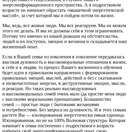
энергоинформационного пространства. А в
подрост
ковом
возрасте он начинает обрастать «мышечной энергетической
массой», за счет которой мы и пойдем потом по жизни.
Мы, ведь, все живые люди. Мы все реагируем. Мы не можем
этого не делать. И мы не должны себя в этом ограничивать.
Потому что именно из нашей реакции на обстоятельства,
людей и их поступки, эмоции и желания и складывается наш
жизненный опыт.
Если в Вашей семье из поколения в поколение передавалась
высокая духовность и высокоморальные отношения к жизни,
к себе и к людям, то процесс Вашего жизненного обучения
будет идти в правильном направлении с формированием
правильных эмоций, мыслей, действий и без с скатывания
в низкочастотные энергии, в деструктивные эмоции, мысли,
и реакции. Но таких реально высокодуховных
и высокоморальных семей очень мало (да простят меня люди
с высокими моральными принципами). Большинство
семей — простые люди с бытовыми желаниями
и потребностями. Без запроса на духовность. И в этих семьях
растете Вы — изолированная энергетически емкая единица.
Изолированная, но не на 100% Волновая структура
. Которая
начинает в семье постепенно с
подрост
кового возраста
набирать свой энергоинформационный опыт, свою