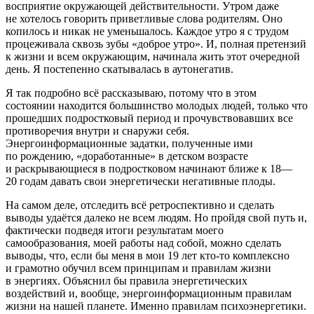
восприятие окружающей действительности. Утром даже
не хотелось говорить приветливые слова родителям. Оно
копилось и никак не уменьшалось. Каждое утро я с трудом
процеживала сквозь зубы «доброе утро». И, полная претензий
к жизни и всем окружающим, начинала жить этот очередной
день. Я постепенно скатывалась в аутонегатив.
Я так подробно всё рассказываю, потому что в этом
состоянии находится большинство молодых людей, только что
прошедших
подрост
ковый период и прочувствовавших все
противоречия внутри и снаружи себя.
Энергоинформационные задатки, полученные ими
по рождению, «доработанные» в детском возрасте
и раскрывающиеся в
подрост
ковом начинают ближе к 18—
20 годам давать свои энергетически негативные плоды.
На самом деле, отследить всё ретроспективно и сделать
выводы удаётся далеко не всем людям. Но пройдя свой путь и,
фактически подведя итоги результатам моего
самообразования, моей работы над собой, можно сделать
выводы, что, если бы меня в мои 19 лет кто-то комплексно
и грамотно обучил всем принципам и правилам жизни
в энергиях. Объяснил бы правила энергетических
воздействий и, вообще, энергоинформационным правилам
жизни на нашей планете. Именно правилам психоэнергетики.