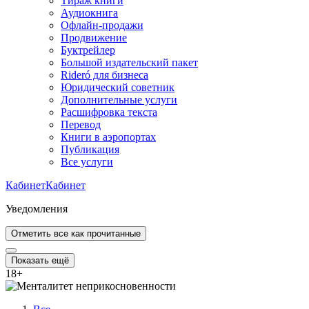
Тираж книги
Аудиокнига
Офлайн-продажи
Продвижение
Буктрейлер
Большой издательский пакет
Rideró для бизнеса
Юридический советник
Дополнительные услуги
Расшифровка текста
Перевод
Книги в аэропортах
Публикация
Все услуги
Кабинет
Кабинет
Уведомления
Отметить все как прочитанные
Показать ещё
18
+