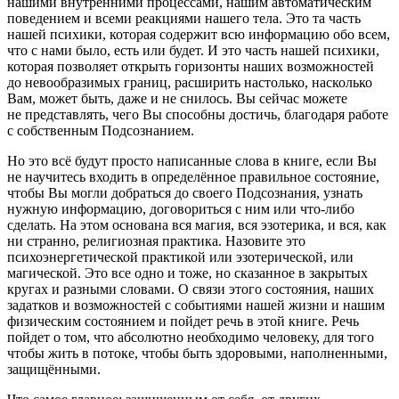
нашими внутренними процессами, нашим автоматическим
поведением и всеми реакциями нашего тела. Это та часть
нашей психики, которая содержит всю информацию обо всем,
что с нами было, есть или будет. И это часть нашей психики,
которая позволяет открыть горизонты наших возможностей
до невообразимых границ, расширить настолько, насколько
Вам, может быть, даже и не снилось. Вы сейчас можете
не представлять, чего Вы способны достичь, благодаря работе
с собственным Подсознанием.
Но это всё будут просто написанные слова в книге, если Вы
не научитесь входить в определённое правильное состояние,
чтобы Вы могли добраться до своего Подсознания, узнать
нужную информацию, договориться с ним или что-либо
сделать. На этом основана вся магия, вся эзотерика, и вся, как
ни странно, религиозная практика. Назовите это
психоэнергетической практикой или эзотерической, или
магической. Это все одно и тоже, но сказанное в закрытых
кругах и разными словами. О связи этого состояния, наших
задатков и возможностей с событиями нашей жизни и нашим
физическим состоянием и пойдет речь в этой книге. Речь
пойдет о том, что абсолютно необходимо человеку, для того
чтобы жить в потоке, чтобы быть здоровыми, наполненными,
защищёнными.