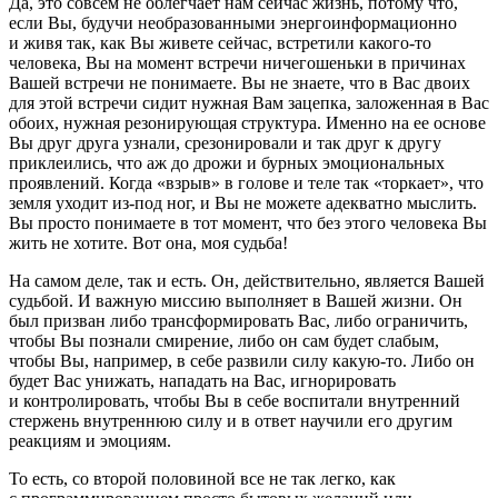
Да, это совсем не облегчает нам сейчас жизнь, потому что,
если Вы, будучи необразованными энергоинформационно
и живя так, как Вы живете сейчас, встретили какого-то
человека, Вы на момент встречи ничегошеньки в причинах
Вашей встречи не понимаете. Вы не знаете, что в Вас двоих
для этой встречи сидит нужная Вам зацепка, заложенная в Вас
обоих, нужная резонирующая структура. Именно на ее основе
Вы друг друга узнали, срезонировали и так друг к другу
приклеились, что аж до дрожи и бурных эмоциональных
проявлений. Когда «взрыв» в голове и теле так «торкает», что
земля уходит из-под ног, и Вы не можете адекватно мыслить.
Вы просто понимаете в тот момент, что без этого человека Вы
жить не хотите. Вот она, моя судьба!
На самом деле, так и есть. Он, действительно, является Вашей
судьбой. И важную миссию выполняет в Вашей жизни. Он
был призван либо трансформировать Вас, либо ограничить,
чтобы Вы познали смирение, либо он сам будет слабым,
чтобы Вы, например, в себе развили силу какую-то. Либо он
будет Вас унижать, нападать на Вас, игнорировать
и контролировать, чтобы Вы в себе воспитали внутренний
стержень внутреннюю силу и в ответ научили его другим
реакциям и эмоциям.
То есть, со второй поло
вино
й все не так легко, как