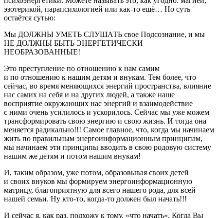
психоэнергетики. Можете называть это, как угодно: магией,
эзотерикой, парапсихологией или как-то ещё… Но суть
остаётся сутью:
Мы ДОЛЖНЫ УМЕТЬ СЛУШАТЬ свое Подсознание, и мы
НЕ ДОЛЖНЫ БЫТЬ ЭНЕРГЕТИЧЕСКИ
НЕОБРАЗОВАННЫЕ!
Это преступление по отношению к нам самим
и по отношению к нашим детям и внукам. Тем более, что
сейчас, во время меняющихся энергий пространства, влияние
нас самих на себя и на других людей, а также наше
восприятие окружающих нас энергий и взаимодействие
с ними
очень усилилось и ускорилось
. Сейчас мы уже можем
трансформировать свою энергию и свою жизнь. И тогда она
меняется радикально!!! Самое главное, что, когда мы начинаем
жить по правильным энергоинформационным принципам,
мы начинаем эти принципы вводить в свою родовую систему
нашим же детям и потом нашим внукам!
И, таким образом, уже потом, образовывая своих детей
и своих внуков мы формируем энергоинформационную
матрицу, благоприятную для всего нашего рода, для всей
нашей семьи.
Ну кто-то, когда-то должен был начать!!!
И сейчас я, как раз, подхожу к тому, «что начать». Когда Вы