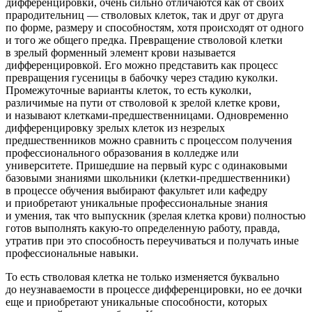
дифференцировки, очень сильно отличаются как от своих
прародительниц — стволовых клеток, так и друг от друга
по форме, размеру и способностям, хотя происходят от одного
и того же общего предка. Превращение стволовой клетки
в зрелый форменный элемент крови называется
дифференцировкой. Его можно представить как процесс
превращения гусеницы в бабочку через стадию куколки.
Промежуточные варианты клеток, то есть куколки,
различимые на пути от стволовой к зрелой клетке крови,
и называют клетками-предшественницами. Одновременно
дифференцировку зрелых клеток из незрелых
предшественников можно сравнить с процессом получения
профессионального образования в колледже или
университете. Пришедшие на первый курс с одинаковыми
базовыми знаниями школьники (клетки-предшественники)
в процессе обучения выбирают факультет или кафедру
и приобретают уникальные профессиональные знания
и умения, так что выпускник (зрелая клетка крови) полностью
готов выполнять какую-то определенную работу, правда,
утратив при это способность переучиваться и получать иные
профессиональные навыки.
То есть стволовая клетка не только изменяется буквально
до неузнаваемости в процессе дифференцировки, но ее дочки
еще и приобретают уникальные способности, которых