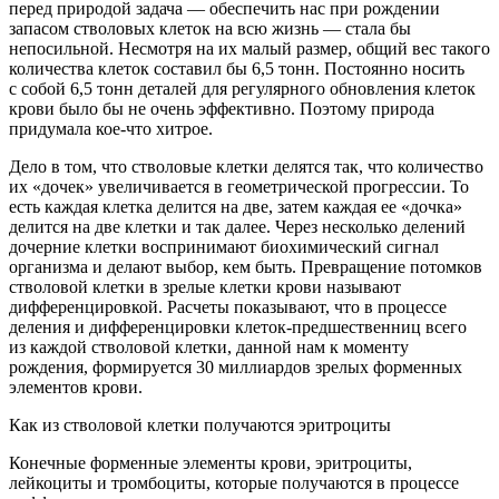
перед природой задача — обеспечить нас при рождении
запасом стволовых клеток на всю жизнь — стала бы
непосильной. Несмотря на их малый размер, общий вес такого
количества клеток составил бы 6,5 тонн. Постоянно носить
с собой 6,5 тонн деталей для регулярного обновления клеток
крови было бы не очень эффективно. Поэтому природа
придумала кое-что хитрое.
Дело в том, что стволовые клетки делятся так, что количество
их «дочек» увеличивается в геометрической прогрессии. То
есть каждая клетка делится на две, затем каждая ее «дочка»
делится на две клетки и так далее. Через несколько делений
дочерние клетки воспринимают биохимический сигнал
организма и делают выбор, кем быть. Превращение потомков
стволовой клетки в зрелые клетки крови называют
дифференцировкой. Расчеты показывают, что в процессе
деления и дифференцировки клеток-предшественниц всего
из каждой стволовой клетки, данной нам к моменту
рождения, формируется 30 миллиардов зрелых форменных
элементов крови.
Как из стволовой клетки получаются эритроциты
Конечные форменные элементы крови, эритроциты,
лейкоциты и тромбоциты, которые получаются в процессе