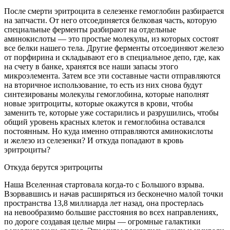
После смерти эритроцита в селезенке гемоглобин разбирается
на запчасти. От него отсоединяется белковая часть, которую
специальные ферменты разбирают на отдельные
аминокислоты — это простые молекулы, из которых состоят
все белки нашего тела. Другие ферменты отсоединяют железо
от порфирина и складывают его в специальное депо, где, как
на счету в банке, хранятся все наши запасы этого
микроэлемента. Затем все эти составные части отправляются
на вторичное использование, то есть из них снова будут
синтезированы молекулы гемоглобина, которые наполнят
новые эритроциты, которые окажутся в крови, чтобы
заменить те, которые уже состарились и разрушились, чтобы
общий уровень красных клеток и гемоглобина оставался
постоянным. Но куда именно отправляются аминокислоты
и железо из селезенки? И откуда попадают в кровь
эритроциты?
Откуда берутся эритроциты
Наша Вселенная стартовала когда-то с Большого взрыва.
Взорвавшись и начав расширяться из бесконечно малой точки
пространства 13,8 миллиарда лет назад, она простерлась
на невообразимо большие расстояния во всех направлениях,
по дороге создавая целые миры — огромные галактики