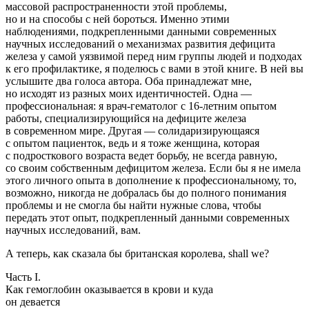
массовой распространенности этой проблемы,
но и на способы с ней бороться. Именно этими
наблюдениями, подкрепленными данными современных
научных исследований о механизмах развития дефицита
железа у самой уязвимой перед ним группы людей и подходах
к его профилактике, я поделюсь с вами в этой книге. В ней вы
услышите два голоса автора. Оба принадлежат мне,
но исходят из разных моих идентичностей. Одна —
профессиональная: я врач-гематолог с 16-летним опытом
работы, специализирующийся на дефиците железа
в современном мире. Другая — солидаризирующаяся
с опытом пациенток, ведь и я тоже женщина, которая
с подросткового возраста ведет борьбу, не всегда равную,
со своим собственным дефицитом железа. Если бы я не имела
этого личного опыта в дополнение к профессиональному, то,
возможно, никогда не добралась бы до полного понимания
проблемы и не смогла бы найти нужные слова, чтобы
передать этот опыт, подкрепленный данными современных
научных исследований, вам.
А теперь, как сказала бы британская королева, shall we?
Часть I.
Как гемоглобин оказывается в крови и куда
он девается