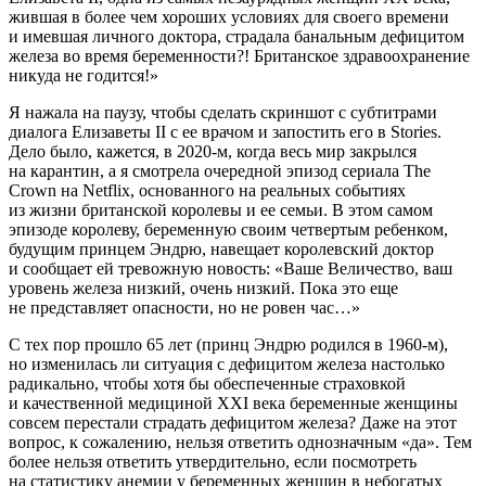
жившая в более чем хороших условиях для своего времени
и имевшая личного доктора, страдала банальным дефицитом
железа во время беременности?! Британское здравоохранение
никуда не годится!»
Я нажала на паузу, чтобы сделать скриншот с субтитрами
диалога Елизаветы II с ее врачом и запостить его в Stories.
Дело было, кажется, в 2020-м, когда весь мир закрылся
на карантин, а я смотрела очередной эпизод сериала The
Crown на Netflix, основанного на реальных событиях
из жизни британской королевы и ее семьи. В этом самом
эпизоде королеву, беременную своим четвертым ребенком,
будущим принцем Эндрю, навещает королевский доктор
и сообщает ей тревожную новость: «Ваше Величество, ваш
уровень железа низкий, очень низкий. Пока это еще
не представляет опасности, но не ровен час…»
С тех пор прошло 65 лет (принц Эндрю родился в 1960-м),
но изменилась ли ситуация с дефицитом железа настолько
радикально, чтобы хотя бы обеспеченные страховкой
и качественной медициной XXI века беременные женщины
совсем перестали страдать дефицитом железа? Даже на этот
вопрос, к сожалению, нельзя ответить однозначным «да». Тем
более нельзя ответить утвердительно, если посмотреть
на статистику анемии у беременных женщин в небогатых