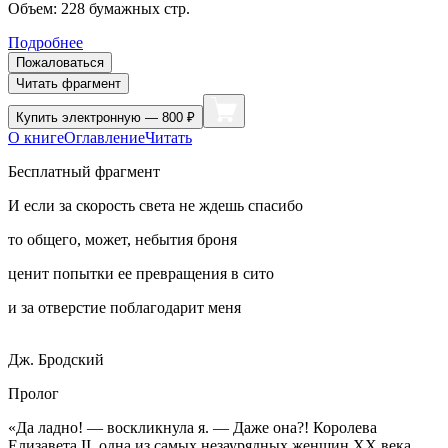
Объем:
228
бумажных стр.
Подробнее
Пожаловаться
Читать фрагмент
Купить
электронную — 800 ₽
О книге
Оглавление
Читать
Бесплатный фрагмент
И если за скорость света не ждешь спасибо
то общего, может, небытия броня
ценит попытки ее превращения в сито
и за отверстие поблагодарит меня
Дж. Бродский
Пролог
«Да ладно! — воскликнула я. — Даже она?! Королева
Елизавета II, одна из самых незаурядных женщин XX века,