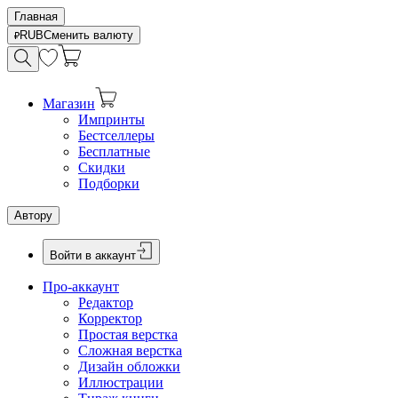
Главная
RUB
Сменить валюту
Магазин
Импринты
Бестселлеры
Бесплатные
Скидки
Подборки
Автору
Войти в аккаунт
Про-аккаунт
Редактор
Корректор
Простая верстка
Сложная верстка
Дизайн обложки
Иллюстрации