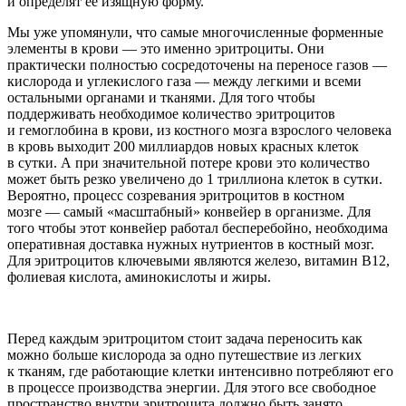
и определят ее изящную форму.
Мы уже упомянули, что самые многочисленные форменные
элементы в крови — это именно эритроциты. Они
практически полностью сосредоточены на переносе газов —
кислорода и углекислого газа — между легкими и всеми
остальными органами и тканями. Для того чтобы
поддерживать необходимое количество эритроцитов
и гемоглобина в крови, из костного мозга взрослого человека
в кровь выходит 200 миллиардов новых красных клеток
в сутки. А при значительной потере крови это количество
может быть резко увеличено до 1 триллиона клеток в сутки.
Вероятно, процесс созревания эритроцитов в костном
мозге — самый «масштабный» конвейер в организме. Для
того чтобы этот конвейер работал бесперебойно, необходима
оперативная доставка нужных нутриентов в костный мозг.
Для эритроцитов ключевыми являются железо, витамин В12,
фолиевая кислота, аминокислоты и жиры.
Перед каждым эритроцитом стоит задача переносить как
можно больше кислорода за одно путешествие из легких
к тканям, где работающие клетки интенсивно потребляют его
в процессе производства энергии. Для этого все свободное
пространство внутри эритроцита должно быть занято