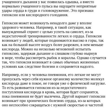
учащенного дыхания у вас появилась одышка, а вместо
нормально учащенного пульса вы ощущаете неприятные
удары сердца в груди и головокружение. Это признаки
гипоксии или кислородного голодания.
Гипоксия может возникнуть ненадолго даже у вполне
здорового человека. Например, в такой ситуации, как
вынужденный спринт с целью успеть на самолет, из-за
недостаточной тренированности легких и сердца. Гипоксия
возникает у людей, которые поднимаются высоко в горы, так
как на большой высоте воздух более разрежен, в нем меньше
кислорода. Можно на несколько мгновений испытать
гипоксию, задержав дыхание и слишком глубоко нырнув
в море, чтобы рассмотреть рыбок и кораллы. Однако случается
так, что гипоксия возникает в самых обычных жизненных
условиях как следствие болезни и сохраняется надолго.
Например, если у человека пневмония, его легкие не могут
пропускать через себя нужное организму количество молекул
кислорода даже в покое, не говоря уже о физической нагрузке.
То есть развивается гипоксия из-за недостаточного
поступления кислорода в кровь, которая будет сохранятся,
пока пневмония не будет вылечена. Другой вариант гипоксии
возникает при хронических болезнях сердца, из-за которых
оно неспособно сокращаться с нужной скоростью и частотой