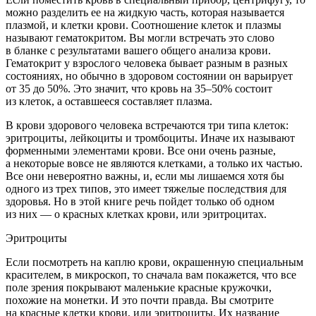
можно разделить ее на жидкую часть, которая называется
плазмой, и клетки крови. Соотношение клеток и плазмы
называют гематокритом. Вы могли встречать это слово
в бланке с результатами вашего общего анализа крови.
Гематокрит у взрослого человека бывает разным в разных
состояниях, но обычно в здоровом состоянии он варьирует
от 35 до 50%. Это значит, что кровь на 35–50% состоит
из клеток, а оставшееся составляет плазма.
В крови здорового человека встречаются три типа клеток:
эритроциты, лейкоциты и тромбоциты. Иначе их называют
форменными элементами крови. Все они очень разные,
а некоторые вовсе не являются клетками, а только их частью.
Все они невероятно важны, и, если мы лишаемся хотя бы
одного из трех типов, это имеет тяжелые последствия для
здоровья. Но в этой книге речь пойдет только об одном
из них — о красных клетках крови, или эритроцитах.
Эритроциты
Если посмотреть на каплю крови, окрашенную специальным
красителем, в микроскоп, то сначала вам покажется, что все
поле зрения покрывают маленькие красные кружочки,
похожие на монетки. И это почти правда. Вы смотрите
на красные клетки крови, или эритроциты. Их название