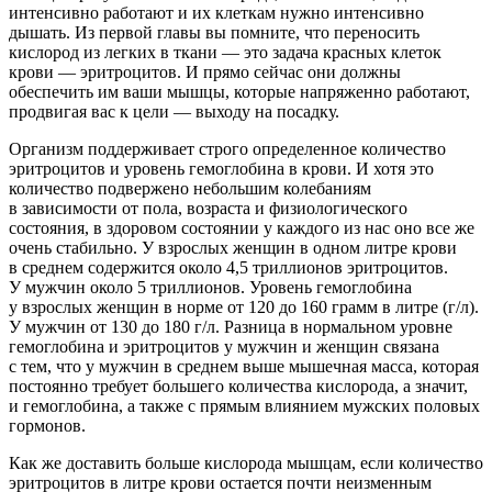
интенсивно работают и их клеткам нужно интенсивно
дышать. Из первой главы вы помните, что переносить
кислород из легких в ткани — это задача красных клеток
крови — эритроцитов. И прямо сейчас они должны
обеспечить им ваши мышцы, которые напряженно работают,
продвигая вас к цели — выходу на посадку.
Организм поддерживает строго определенное количество
эритроцитов и уровень гемоглобина в крови. И хотя это
количество подвержено небольшим колебаниям
в зависимости от пола, возраста и физиологического
состояния, в здоровом состоянии у каждого из нас оно все же
очень стабильно. У взрослых женщин в одном литре крови
в среднем содержится около 4,5 триллионов эритроцитов.
У мужчин около 5 триллионов. Уровень гемоглобина
у взрослых женщин в норме от 120 до 160 грамм в литре (г/л).
У мужчин от 130 до 180 г/л. Разница в нормальном уровне
гемоглобина и эритроцитов у мужчин и женщин связана
с тем, что у мужчин в среднем выше мышечная масса, которая
постоянно требует большего количества кислорода, а значит,
и гемоглобина, а также с прямым влиянием мужских половых
гормонов.
Как же доставить больше кислорода мышцам, если количество
эритроцитов в литре крови остается почти неизменным