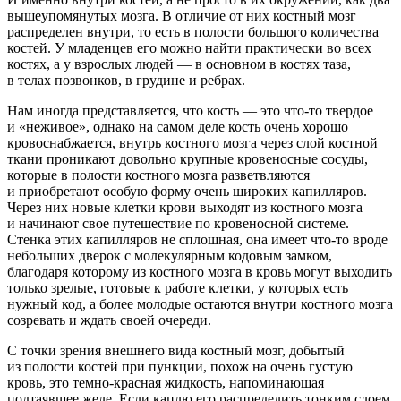
вышеупомянутых мозга. В отличие от них костный мозг
распределен внутри, то есть в полости большого количества
костей. У младенцев его можно найти практически во всех
костях, а у взрослых людей — в основном в костях таза,
в телах позвонков, в грудине и ребрах.
Нам иногда представляется, что кость — это что-то твердое
и «неживое», однако на самом деле кость очень хорошо
кровоснабжается, внутрь костного мозга через слой костной
ткани проникают довольно крупные кровеносные сосуды,
которые в полости костного мозга разветвляются
и приобретают особую форму очень широких капилляров.
Через них новые клетки крови выходят из костного мозга
и начинают свое путешествие по кровеносной системе.
Стенка этих капилляров не сплошная, она имеет что-то вроде
небольших дверок с молекулярным кодовым замком,
благодаря которому из костного мозга в кровь могут выходить
только зрелые, готовые к работе клетки, у которых есть
нужный код, а более молодые остаются внутри костного мозга
созревать и ждать своей очереди.
С точки зрения внешнего вида костный мозг, добытый
из полости костей при пункции, похож на очень густую
кровь, это темно-красная жидкость, напоминающая
подтаявшее желе. Если каплю его распределить тонким слоем