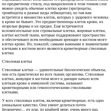
по предметному стеклу, под микроскопом в этом тонком слое
можно увидеть обычные клетки крови (эритроциты,
тромбоциты и разные виды лейкоцитов), но там вам
встретятся и множество клеток, которых у здорового человека
в крови не бывает. Это предшественницы клеток крови, их
незрелые формы и их предки. Еще встречаются
вспомогательные или стромальные клетки, жировые клетки,
клетки костной ткани, которые поддерживают пространство
и обеспечивают всем необходимым зреющие в костном мозге
клетки крови. Но, пожалуй, самыми важными и знаменитыми
клетками в костном мозге являются кроветворные стволовые
клетки.
Стволовая клетка
Стволовые клетки — удивительные биологические объекты,
они есть практически во всех тканях организма. Стволовые
клетки, живущие в костном мозге и дающие начало всем
клеткам крови и иммунной системы, называют
кроветворными или гемопоэтическими стволовыми
клетками.
У всех стволовых клеток, включая кроветворные, есть одно
уникальное качество. Они умеют делиться почти
бесконечно… ну или, по крайней мере, очень много раз.