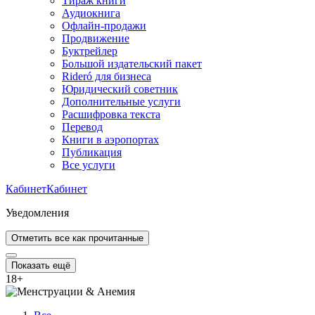
Тираж книги
Аудиокнига
Офлайн-продажи
Продвижение
Буктрейлер
Большой издательский пакет
Rideró для бизнеса
Юридический советник
Дополнительные услуги
Расшифровка текста
Перевод
Книги в аэропортах
Публикация
Все услуги
Кабинет
Кабинет
Уведомления
Отметить все как прочитанные
Показать ещё
18
+