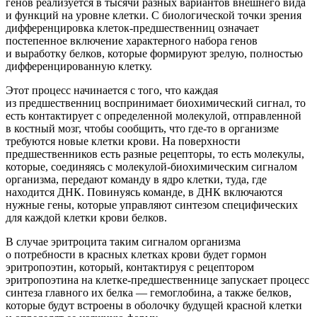
генов реализуется в тысячи разных вариантов внешнего вида
и функций на уровне клетки. С биологической точки зрения
дифференцировка клеток-предшественниц означает
постепенное включение характерного набора генов
и выработку белков, которые формируют зрелую, полностью
дифференцированную клетку.
Этот процесс начинается с того, что каждая
из предшественниц воспринимает биохимический сигнал, то
есть контактирует с определенной молекулой, отправленной
в костный мозг, чтобы сообщить, что где-то в организме
требуются новые клетки крови. На поверхности
предшественников есть разные рецепторы, то есть молекулы,
которые, соединяясь с молекулой-биохимическим сигналом
организма, передают команду в ядро клетки, туда, где
находится ДНК. Повинуясь команде, в ДНК включаются
нужные гены, которые управляют синтезом специфических
для каждой клетки крови белков.
В случае эритроцита таким сигналом организма
о потребности в красных клетках крови будет гормон
эритропоэтин, который, контактируя с рецептором
эритропоэтина на клетке-предшественнице запускает процесс
синтеза главного их белка — гемоглобина, а также белков,
которые будут встроены в оболочку будущей красной клетки