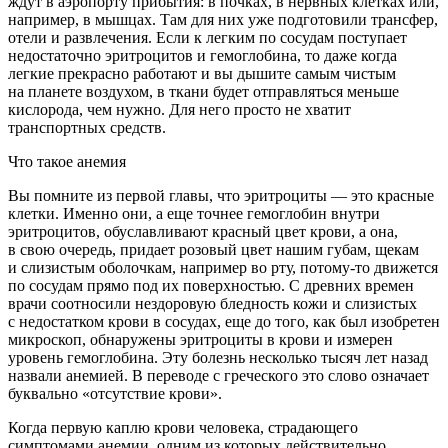
ждут в аэропорту прибытия: в почках, в нервных клетках или,
например, в мышцах. Там для них уже подготовили трансфер,
отели и развлечения. Если к легким по сосудам поступает
недостаточно эритроцитов и гемоглобина, то даже когда
легкие прекрасно работают и вы дышите самым чистым
на планете воздухом, в ткани будет отправляться меньше
кислорода, чем нужно. Для него просто не хватит
транспортных средств.
Что такое анемия
Вы помните из первой главы, что эритроциты — это красные
клетки. Именно они, а еще точнее гемоглобин внутри
эритроцитов, обуславливают красный цвет крови, а она,
в свою очередь, придает розовый цвет нашим губам, щекам
и слизистым оболочкам, например во рту, потому-то движется
по сосудам прямо под их поверхностью. С древних времен
врачи соотносили нездоровую бледность кожи и слизистых
с недостатком крови в сосудах, еще до того, как был изобретен
микроскоп, обнаружены эритроциты в крови и измерен
уровень гемоглобина. Эту болезнь несколько тысяч лет назад
назвали анемией. В переводе с греческого это слово означает
буквально «отсутствие крови».
Когда первую каплю крови человека, страдающего
симптомами анемии, одним из которых действительно