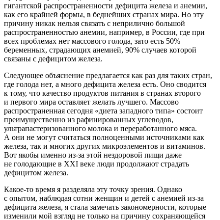
гигантской распространенности дефицита железа и анемии,
как его крайней формы, в беднейших странах мира. Но эту
причину никак нельзя связать с неприлично большой
распространенностью анемии, например, в России, где при
всех проблемах нет массового голода, зато есть 50%
беременных, страдающих анемией, 90% случаев которой
связаны с дефицитом железа.
Следующее объяснение предлагается как раз для таких стран,
где голода нет, а много дефицита железа есть. Оно сводится
к тому, что качество продуктов питания в странах второго
и первого мира оставляет желать лучшего. Массово
распространенная сегодня «диета западного типа» состоит
преимущественно из рафинированных углеводов,
ультрапастеризованного молока и переработанного мяса.
А они не могут считаться полноценными источниками как
железа, так и многих других микроэлементов и витаминов.
Вот якобы именно из-за этой нездоровой пищи даже
не голодающие в XXI веке люди продолжают страдать
дефицитом железа.
Какое-то время я разделяла эту точку зрения. Однако
с опытом, наблюдая сотни женщин и детей с анемией из-за
дефицита железа, я стала замечать закономерности, которые
изменили мой взгляд не только на причину сохраняющейся