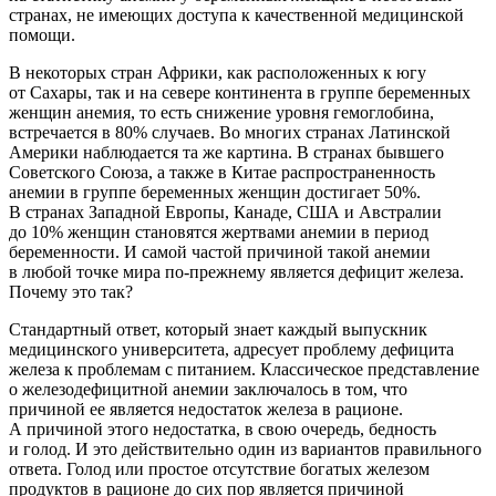
странах, не имеющих доступа к качественной медицинской
помощи.
В некоторых стран Африки, как расположенных к югу
от Сахары, так и на севере континента в группе беременных
женщин анемия, то есть снижение уровня гемоглобина,
встречается в 80% случаев. Во многих странах Латинской
Америки наблюдается та же картина. В странах бывшего
Советского Союза, а также в Китае распространенность
анемии в группе беременных женщин достигает 50%.
В странах Западной Европы, Канаде, США и Австралии
до 10% женщин становятся жертвами анемии в период
беременности. И самой частой причиной такой анемии
в любой точке мира по-прежнему является дефицит железа.
Почему это так?
Стандартный ответ, который знает каждый выпускник
медицинского университета, адресует проблему дефицита
железа к проблемам с питанием. Классическое представление
о железодефицитной анемии заключалось в том, что
причиной ее является недостаток железа в рационе.
А причиной этого недостатка, в свою очередь, бедность
и голод. И это действительно один из вариантов правильного
ответа. Голод или простое отсутствие богатых железом
продуктов в рационе до сих пор является причиной