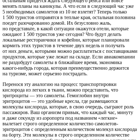
остальным придется ждать следующего рейса или вовсе
менять планы на каникулы. А что если в следующий час уже
5 необходимых самолетов из 10 не взлетят? Теперь только
1 500 туристов отправятся в теплые края, остальная половина
поедет разочарованно домой. Их безусловно жаль,
но представьте, в какой ситуации окажутся отели, которые
ожидают 1 500 туристов уже сегодня? Что будут делать
локальные ресторанчики и кофейни, которые планировали
кормить этих туристов в течение двух недель и получать
от них деньги, которыми можно расплатиться с поставщиками
продуктов, которые уже лежат на складе. Если авиакомпании
не раздобудут самолеты в ближайшее время, экономика
какого-нибудь города, которая преимущественно держится
на туризме, может серьезно пострадать.
Перенося эту аналогию на процесс транспортировки
кислорода из легких в ткани, можно представить, что
эритроциты — это самолеты. Гемоглобин внутри
эритроцитов — это удобные кресла, где размещаются
молекулы кислорода, которые, в свою очередь, сыграют роль
пассажиров. Ваш организм привык, что каждый час, минуту
и даже секунду из аэропорта под названием «легкие»
вылетает строго определенное количество самолетов-
эритроцитов с определенным количеством молекул кислорода
на борту. Эти молекулы в строго определенном количестве