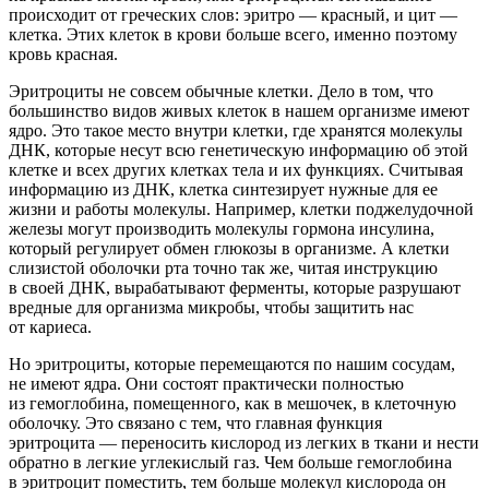
происходит от греческих слов: эритро — красный, и цит —
клетка. Этих клеток в крови больше всего, именно поэтому
кровь красная.
Эритроциты не совсем обычные клетки. Дело в том, что
большинство видов живых клеток в нашем организме имеют
ядро. Это такое место внутри клетки, где хранятся молекулы
ДНК, которые несут всю генетическую информацию об этой
клетке и всех других клетках тела и их функциях. Считывая
информацию из ДНК, клетка синтезирует нужные для ее
жизни и работы молекулы. Например, клетки поджелудочной
железы могут производить молекулы гормона инсулина,
который регулирует обмен глюкозы в организме. А клетки
слизистой оболочки рта точно так же, читая инструкцию
в своей ДНК, вырабатывают ферменты, которые разрушают
вредные для организма микробы, чтобы защитить нас
от кариеса.
Но эритроциты, которые перемещаются по нашим сосудам,
не имеют ядра. Они состоят практически полностью
из гемоглобина, помещенного, как в мешочек, в клеточную
оболочку. Это связано с тем, что главная функция
эритроцита — переносить кислород из легких в ткани и нести
обратно в легкие углекислый газ. Чем больше гемоглобина
в эритроцит поместить, тем больше молекул кислорода он