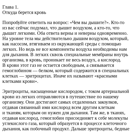
Глава 1.
Откуда берется кровь
Попробуйте ответить на вопрос: «Чем вы дышите?». Кто-то
из вас сейчас подумал, что дышит воздухом, а кто-то, что
дышит легкими. Оба ответа верны и неверны одновременно.
На уровне тела мы действительно дышим воздухом, который,
как насосом, втягиваем из окружающей среды с помощью
легких. Но ведь не все компоненты воздуха необходимы нам
для дыхания. В легких сквозь специальные мембраны внутрь
организма, в кровь, проникает не весь воздух, а кислород.
В крови этот газ не остается свободным, а связывается
гемоглобином — белком, который содержится в специальных
клетках — эритроцитах. Иначе их называют «красными
клетками крови».
Эритроциты, насыщенные кислородом, с током артериальной
крови из легких отправляются в путешествие по нашему
организму. Они достигают самых отдаленных закоулков,
отдавая связанный ими кислород всем другим клеткам
и тканям, которым он нужен для дыхания. Там же, в тканях,
отдавая кислород, гемоглобин присоединяет к себе молекулы
углекислого газа, который образуется в процессе клеточного
дыхания, как побочный продукт. Дальше эритроциты, бедные