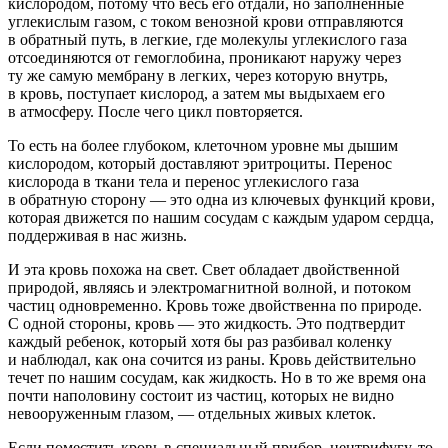
кислородом, потому что весь его отдали, но заполненные
углекислым газом, с током венозной крови отправляются
в обратный путь, в легкие, где молекулы углекислого газа
отсоединяются от гемоглобина, проникают наружу через
ту же самую мембрану в легких, через которую внутрь,
в кровь, поступает кислород, а затем мы выдыхаем его
в атмосферу. После чего цикл повторяется.
То есть на более глубоком, клеточном уровне мы дышим
кислородом, который доставляют эритроциты. Перенос
кислорода в ткани тела и перенос углекислого газа
в обратную сторону — это одна из ключевых функций крови,
которая движется по нашим сосудам с каждым ударом сердца,
поддерживая в нас жизнь.
И эта кровь похожа на свет. Свет обладает двойственной
природой, являясь и электромагнитной волной, и потоком
частиц одновременно. Кровь тоже двойственна по природе.
С одной стороны, кровь — это жидкость. Это подтвердит
каждый ребенок, который хотя бы раз разбивал коленку
и наблюдал, как она сочится из раны. Кровь действительно
течет по нашим сосудам, как жидкость. Но в то же время она
почти наполовину состоит из частиц, которых не видно
невооруженным глазом, — отдельных живых клеток.
Если поместить кровь в специальный прибор, центрифугу, то