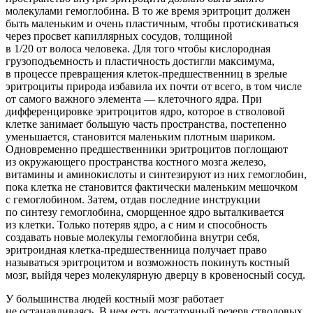
молекулами гемоглобина. В то же время эритроцит должен
быть маленьким и очень пластичным, чтобы протискиваться
через просвет капиллярных сосудов, толщиной
в 1/20 от волоса человека. Для того чтобы кислородная
грузоподъемность и пластичность достигли максимума,
в процессе превращения клеток-предшественниц в зрелые
эритроциты природа избавила их почти от всего, в том числе
от самого важного элемента — клеточного ядра. При
дифференцировке эритроцитов ядро, которое в стволовой
клетке занимает большую часть пространства, постепенно
уменьшается, становится маленьким плотным шариком.
Одновременно предшественники эритроцитов поглощают
из окружающего пространства костного мозга железо,
витамины и аминокислоты и синтезируют из них гемоглобин,
пока клетка не становится фактически маленьким мешочком
с гемоглобином. Затем, отдав последние инструкции
по синтезу гемоглобина, сморщенное ядро выталкивается
из клетки. Только потеряв ядро, а с ним и способность
создавать новые молекулы гемоглобина внутри себя,
эритроидная клетка-предшественница получает право
называться эритроцитом и возможность покинуть костный
мозг, выйдя через молекулярную дверцу в кровеносный сосуд.
У большинства людей костный мозг работает
не останавливаясь. В нем есть достаточный резерв стволовых