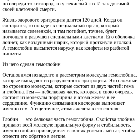
по очереди то кислород, то углекислый газ. И так до самой
своей клеточной смерти.
Жизнь здорового эритроцита длится 120 дней. Когда он
состарится, то попадет в специальный орган, который
называется селезенкой, и там погибнет, точнее, будет
поглощен и разрушен специальными клетками. Его оболочка
лопнет, как воздушный шарик, который проткнули иголкой.
А гемоглобин высыпется наружу, как конфеты из разбитой
пиньяты.
Из чего сделан гемоглобин
Остановимся ненадолго и рассмотрим молекулы гемоглобина,
которые выпадают из разрушенного эритроцита. Это сложные
по строению молекулы, которые состоят из двух частей: гема
и глобина. Гем — небелковая часть, которая, в свою очередь,
состоит из молекулы порфирина и атома железа в ее
сердцевине. Функцию связывания кислорода выполняет
именно гем. А еще точнее, атомы железа в его составе.
Глобин — это белковая часть гемоглобина. Свойства глобина
придают всей молекуле правильную форму и стабильность,
именно глобин присоединяет в тканях углекислый газ, чтобы
отнести его обратно в легкие.