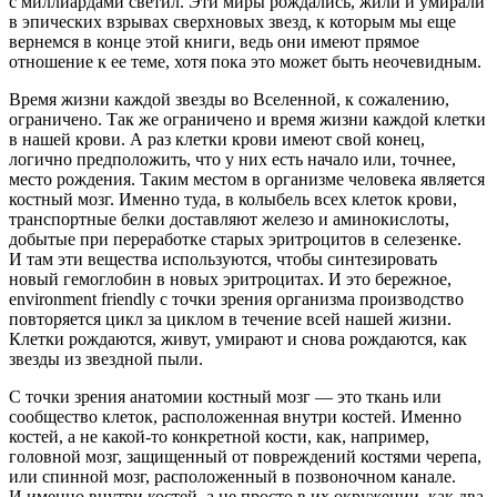
с миллиардами светил. Эти миры рождались, жили и умирали
в эпических взрывах сверхновых звезд, к которым мы еще
вернемся в конце этой книги, ведь они имеют прямое
отношение к ее теме, хотя пока это может быть неочевидным.
Время жизни каждой звезды во Вселенной, к сожалению,
ограничено. Так же ограничено и время жизни каждой клетки
в нашей крови. А раз клетки крови имеют свой конец,
логично предположить, что у них есть начало или, точнее,
место рождения. Таким местом в организме человека является
костный мозг. Именно туда, в колыбель всех клеток крови,
транспортные белки доставляют железо и аминокислоты,
добытые при переработке старых эритроцитов в селезенке.
И там эти вещества используются, чтобы синтезировать
новый гемоглобин в новых эритроцитах. И это бережное,
environment friendly с точки зрения организма производство
повторяется цикл за циклом в течение всей нашей жизни.
Клетки рождаются, живут, умирают и снова рождаются, как
звезды из звездной пыли.
С точки зрения анатомии костный мозг — это ткань или
сообщество клеток, расположенная внутри костей. Именно
костей, а не какой-то конкретной кости, как, например,
головной мозг, защищенный от повреждений костями черепа,
или спинной мозг, расположенный в позвоночном канале.
И именно внутри костей, а не просто в их окружении, как два