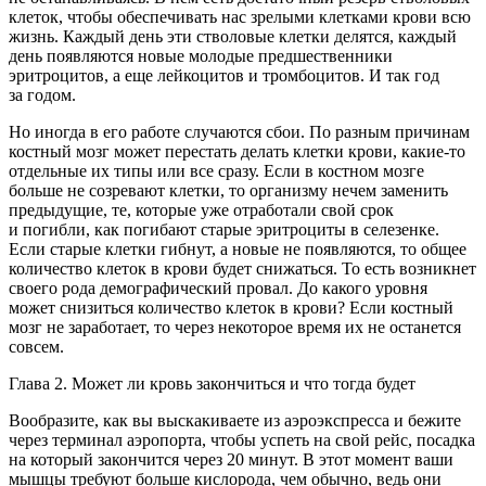
клеток, чтобы обеспечивать нас зрелыми клетками крови всю
жизнь. Каждый день эти стволовые клетки делятся, каждый
день появляются новые молодые предшественники
эритроцитов, а еще лейкоцитов и тромбоцитов. И так год
за годом.
Но иногда в его работе случаются сбои. По разным причинам
костный мозг может перестать делать клетки крови, какие-то
отдельные их типы или все сразу. Если в костном мозге
больше не созревают клетки, то организму нечем заменить
предыдущие, те, которые уже отработали свой срок
и погибли, как погибают старые эритроциты в селезенке.
Если старые клетки гибнут, а новые не появляются, то общее
количество клеток в крови будет снижаться. То есть возникнет
своего рода демографический провал. До какого уровня
может снизиться количество клеток в крови? Если костный
мозг не заработает, то через некоторое время их не останется
совсем.
Глава 2. Может ли кровь закончиться и что тогда будет
Вообразите, как вы выскакиваете из аэроэкспресса и бежите
через терминал аэропорта, чтобы успеть на свой рейс, посадка
на который закончится через 20 минут. В этот момент ваши
мышцы требуют больше кислорода, чем обычно, ведь они