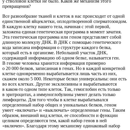
у стволовой клетки не было. Каков же механизм этого
превращения?
Все разнообразие тканей и клеток в нас происходит от одной
единственной яйцеклетки, оплодотворенной сперматозоидом.
В каждую клетку нашего тела, начиная с этой первой,
заложена единая генетическая программа в момент зачатия.
Эта генетическая программа или геном представляет собой
длинную молекулу ДНК. В ДНК с помощью генетического
кода записана информация о структуре каждого белка,
который есть в организме. Небольшой участок ДНК,
содержащий информацию об одном белке, называется ген.
В геноме человека хранится информация примерно
о 20 000 белков, записанная в генах. Но в каждой конкретной
клетке одновременно вырабатывается лишь часть из них,
скажем около 5 000. Некоторые белки универсальны: они есть
во всех клетках. Другие эксклюзивны и вырабатываются
в каком-то одном типе клеток. Так, гемоглобин есть только
в эритроцитах, а иммуноглобулины умеют делать только
лимфоциты. Для того чтобы в клетке вырабатывался
определенный набор общих и уникальных белков, геном
умеет «включать» и «выключать» определенные гены. Таким
образом, внешний вид клетки, ее способности и функции
целиком определяются тем, какой набор генов в ней
«включен». Благодаря этому механизму одинаковый набор