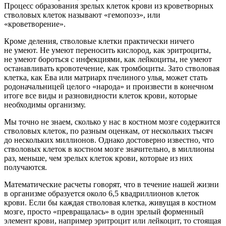
Процесс образования зрелых клеток крови из кроветворных
стволовых клеток называют «гемопоэз», или
«кроветворение».
Кроме деления, стволовые клетки практически ничего
не умеют. Не умеют переносить кислород, как эритроциты,
не умеют бороться с инфекциями, как лейкоциты, не умеют
останавливать кровотечение, как тромбоциты. Зато стволовая
клетка, как Ева или матриарх пчелиного улья, может стать
родоначальницей целого «народа» и произвести в конечном
итоге все виды и разновидности клеток крови, которые
необходимы организму.
Мы точно не знаем, сколько у нас в костном мозге содержится
стволовых клеток, по разным оценкам, от нескольких тысяч
до нескольких миллионов. Однако достоверно известно, что
стволовых клеток в костном мозге значительно, в миллионы
раз, меньше, чем зрелых клеток крови, которые из них
получаются.
Математические расчеты говорят, что в течение нашей жизни
в организме образуется около 6,5 квадриллионов клеток
крови. Если бы каждая стволовая клетка, живущая в костном
мозге, просто «превращалась» в один зрелый форменный
элемент крови, например эритроцит или лейкоцит, то стоящая