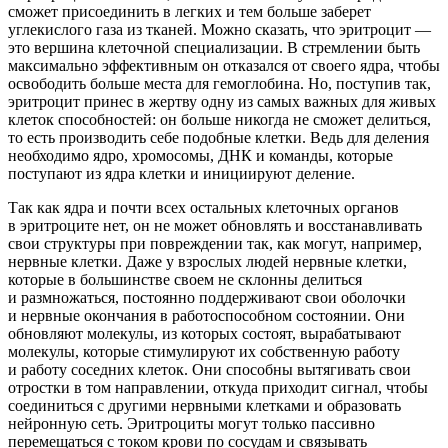
сможет присоединить в легких и тем больше заберет
углекислого газа из тканей. Можно сказать, что эритроцит —
это вершина клеточной специализации. В стремлении быть
максимально эффективным он отказался от своего ядра, чтобы
освободить больше места для гемоглобина. Но, поступив так,
эритроцит принес в жертву одну из самых важных для живых
клеток способностей: он больше никогда не сможет делиться,
то есть производить себе подобные клетки. Ведь для деления
необходимо ядро, хромосомы, ДНК и команды, которые
поступают из ядра клетки и инициируют деление.
Так как ядра и почти всех остальных клеточных органов
в эритроците нет, он не может обновлять и восстанавливать
свои структуры при повреждении так, как могут, например,
нервные клетки. Даже у взрослых людей нервные клетки,
которые в большинстве своем не склонны делиться
и размножаться, постоянно поддерживают свои оболочки
и нервные окончания в работоспособном состоянии. Они
обновляют молекулы, из которых состоят, вырабатывают
молекулы, которые стимулируют их собственную работу
и работу соседних клеток. Они способны вытягивать свои
отростки в том направлении, откуда приходит сигнал, чтобы
соединиться с другими нервными клетками и образовать
нейронную сеть. Эритроциты могут только пассивно
перемещаться с током крови по сосудам и связывать