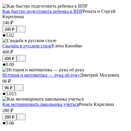
Как быстро подготовить ребенка к ВПР
Рената и Сергей
Кирилины
240
₽
240
₽
5.0
2
Свадьба в русском стиле
Елена Канойко
400
₽
400
₽
0.0
0
История и математика — рука об руку
Дмитрий Московец
96
₽
96
₽
5.0
15
Как мотивировать школьника учиться
Рената Кирилина
280
₽
280
₽
5.0
6