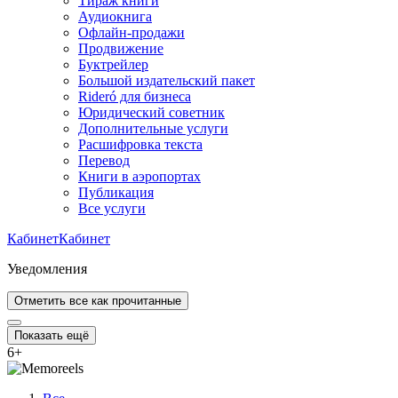
Тираж книги
Аудиокнига
Офлайн-продажи
Продвижение
Буктрейлер
Большой издательский пакет
Rideró для бизнеса
Юридический советник
Дополнительные услуги
Расшифровка текста
Перевод
Книги в аэропортах
Публикация
Все услуги
Кабинет
Кабинет
Уведомления
Отметить все как прочитанные
Показать ещё
6
+