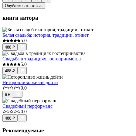
Опубликовать отзыв
книги автора
Белая свадьба: история, традиции, этикет
5.0
488
₽
Свадьба в традициях гостеприимства
5.0
488
₽
Неторопливо жизнь дойти
0.0
6
₽
Свадебный перформанс
0.0
488
₽
Рекомендуемые