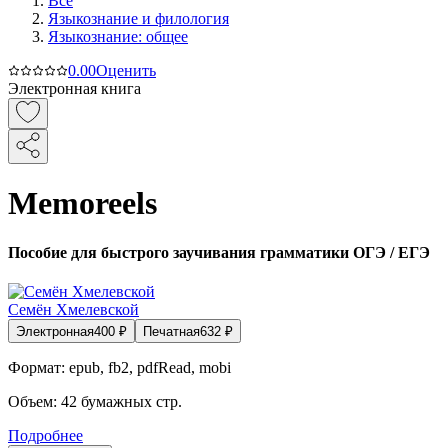
Все
Языкознание и филология
Языкознание: общее
0.0
0
Оценить
Электронная книга
Memoreels
Пособие для быстрого заучивания грамматики ОГЭ / ЕГЭ
Семён Хмелевской
Электронная
400
₽
Печатная
632
₽
Формат:
epub, fb2, pdfRead, mobi
Объем:
42
бумажных стр.
Подробнее