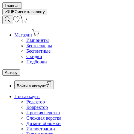
Главная
RUB
Сменить валюту
Магазин
Импринты
Бестселлеры
Бесплатные
Скидки
Подборки
Автору
Войти в аккаунт
Про-аккаунт
Редактор
Корректор
Простая верстка
Сложная верстка
Дизайн обложки
Иллюстрации