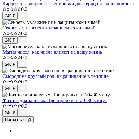
Кардио для здоровья: тренировки для сердца и выносливости
0.0
240
₽
Секреты увлажнения и защиты кожи зимой
0.0
240
₽
Магия чисел: как числа влияют на вашу жизнь
0.0
240
₽
Смородина круглый год: выращивание в теплице
0.0
240
₽
Фитнес для занятых: Тренировки за 20–30 минут
0.0
240
₽
Показать ещё