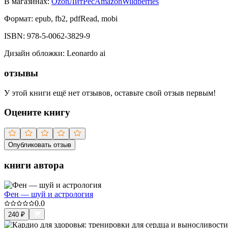
В магазинах:
Ozon
ЛитРес
Amazon
Wildberries
Формат:
epub, fb2, pdfRead, mobi
ISBN:
978-5-0062-3829-9
Дизайн обложки
:
Leonardo ai
отзывы
У этой книги ещё нет отзывов, оставьте свой отзыв первым!
Оцените книгу
Опубликовать отзыв
книги автора
Фен — шуй и астрология
0.0
240
₽