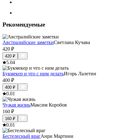
Рекомендуемые
Австралийские заметки
Светлана Кучава
420
₽
420
₽
5.0
4
Букмекер и что с ним делать
Игорь Лалетин
400
₽
400
₽
0.0
1
Чужая жизнь
Максим Коробов
160
₽
160
₽
0.0
1
Бестелесный враг
Анри Мартини