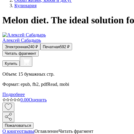
Образ жизни, хобби и досуг
Кулинария
Melon diet. The ideal solution fo
Алексей Сабадырь
Электронная
240
₽
Печатная
592
₽
Читать фрагмент
Купить
Объем:
15
бумажных стр.
Формат:
epub, fb2, pdfRead, mobi
Подробнее
0.0
0
Оценить
Пожаловаться
О книге
отзывы
Оглавление
Читать фрагмент