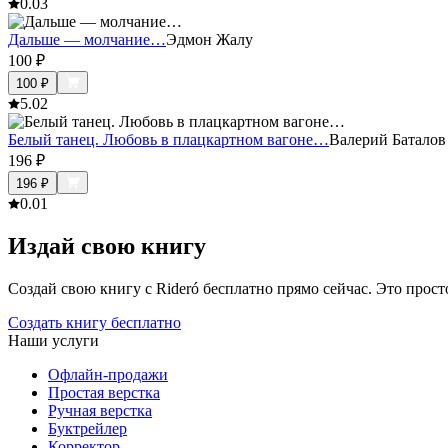
0.0
3
Дальше — молчание…
Эдмон Жалу
100
₽
100
₽
5.0
2
Белый танец. Любовь в плацкартном вагоне…
Валерий Баталов
196
₽
196
₽
0.0
1
Издай свою книгу
Создай свою книгу с Rideró бесплатно прямо сейчас. Это просто,
Создать книгу бесплатно
Наши услуги
Офлайн-продажи
Простая верстка
Ручная верстка
Буктрейлер
Корректор