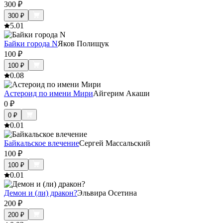
300
₽
300
₽
5.0
1
Байки города N
Яков Полищук
100
₽
100
₽
0.0
8
Астероид по имени Мири
Айгерим Акаши
0
₽
0
₽
0.0
1
Байкальское влечение
Сергей Массальский
100
₽
100
₽
0.0
1
Демон и (ли) дракон?
Эльвира Осетина
200
₽
200
₽