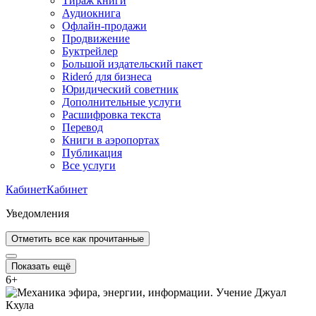
Тираж книги
Аудиокнига
Офлайн-продажи
Продвижение
Буктрейлер
Большой издательский пакет
Rideró для бизнеса
Юридический советник
Дополнительные услуги
Расшифровка текста
Перевод
Книги в аэропортах
Публикация
Все услуги
Кабинет
Кабинет
Уведомления
Отметить все как прочитанные
Показать ещё
6
+