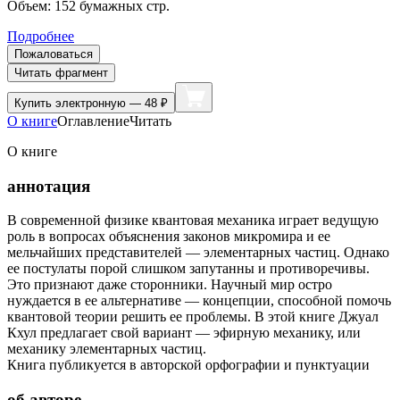
Объем:
152
бумажных стр.
Подробнее
Пожаловаться
Читать фрагмент
Купить
электронную — 48 ₽
О книге
Оглавление
Читать
О книге
аннотация
В современной физике квантовая механика играет ведущую
роль в вопросах объяснения законов микромира и ее
мельчайших представителей — элементарных частиц. Однако
ее постулаты порой слишком запутанны и противоречивы.
Это признают даже сторонники. Научный мир остро
нуждается в ее альтернативе — концепции, способной помочь
квантовой теории решить ее проблемы. В этой книге Джуал
Кхул предлагает свой вариант — эфирную механику, или
механику элементарных частиц.
Книга публикуется в авторской орфографии и пунктуации
об авторе