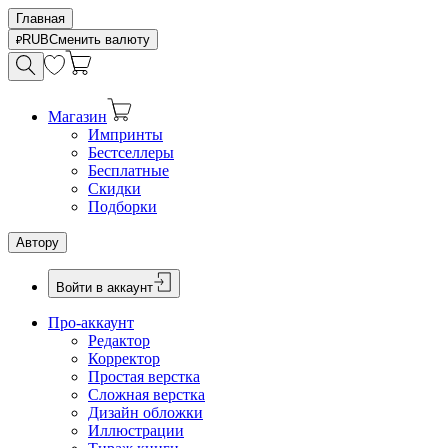
Главная
RUB
Сменить валюту
Магазин
Импринты
Бестселлеры
Бесплатные
Скидки
Подборки
Автору
Войти в аккаунт
Про-аккаунт
Редактор
Корректор
Простая верстка
Сложная верстка
Дизайн обложки
Иллюстрации