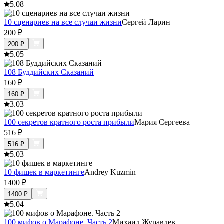
5.0
8
10 сценариев на все случаи жизни
Сергей Ларин
200
₽
200
₽
5.0
5
108 Буддийских Сказаний
160
₽
160
₽
3.0
3
100 секретов кратного роста прибыли
Мария Сергеева
516
₽
516
₽
5.0
3
10 фишек в маркетинге
Andrey Kuzmin
1400
₽
1400
₽
5.0
4
100 мифов о Марафоне. Часть 2
Михаил Журавлев