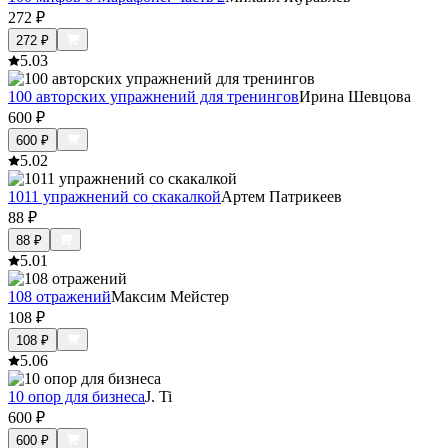
272
₽
272
₽
5.0
3
100 авторских упражнений для тренингов
Ирина Шевцова
600
₽
600
₽
5.0
2
1011 упражнений со скакалкой
Артем Патрикеев
88
₽
88
₽
5.0
1
108 отражений
Максим Мейстер
108
₽
108
₽
5.0
6
10 опор для бизнеса
J. Ti
600
₽
600
₽