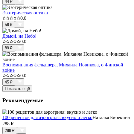
44
₽
Эзотерическая оптика
0.0
56
₽
Домой, на Небо!
0.0
89
₽
Воспоминания фельдшера, Михаила Новикова, о Финской
войне
0.0
45
₽
Показать ещё
Рекомендуемые
100 рецептов для аэрогриля: вкусно и легко
Наталья Бибекина
288
₽
288
₽