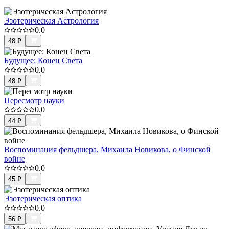
Эзотерическая Астрология
0.0
48
₽
Будущее: Конец Света
0.0
48
₽
Пересмотр науки
0.0
44
₽
Воспоминания фельдшера, Михаила Новикова, о Финской
войне
0.0
45
₽
Эзотерическая оптика
0.0
56
₽