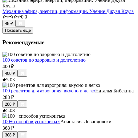
Механика эфира, энергии, информации. Учение Джуал Кхула
0.0
48
₽
Показать ещё
Рекомендуемые
100 советов по здоровью и долголетию
400
₽
400
₽
5.0
3
100 рецептов для аэрогриля: вкусно и легко
Наталья Бибекина
288
₽
288
₽
5.0
8
100+ способов успокоиться
Анастасия Левандовски
368
₽
368
₽