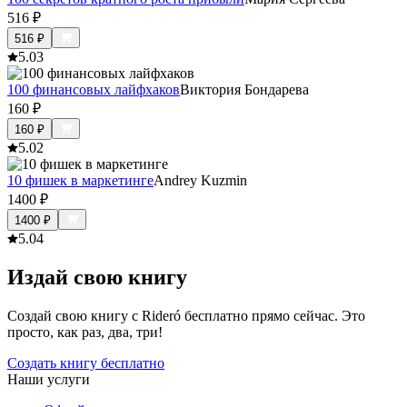
516
₽
516
₽
5.0
3
100 финансовых лайфхаков
Виктория Бондарева
160
₽
160
₽
5.0
2
10 фишек в маркетинге
Andrey Kuzmin
1400
₽
1400
₽
5.0
4
Издай свою книгу
Создай свою книгу с Rideró бесплатно прямо сейчас. Это
просто, как раз, два, три!
Создать книгу бесплатно
Наши услуги