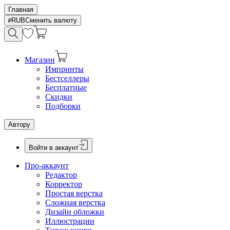
Главная
RUB
Сменить валюту
Магазин
Импринты
Бестселлеры
Бесплатные
Скидки
Подборки
Автору
Войти в аккаунт
Про-аккаунт
Редактор
Корректор
Простая верстка
Сложная верстка
Дизайн обложки
Иллюстрации