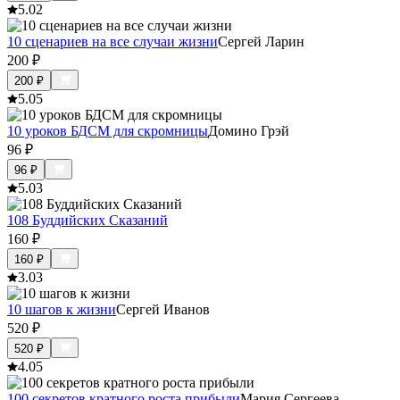
5.0
2
10 сценариев на все случаи жизни
Сергей Ларин
200
₽
200
₽
5.0
5
10 уроков БДСМ для скромницы
Домино Грэй
96
₽
96
₽
5.0
3
108 Буддийских Сказаний
160
₽
160
₽
3.0
3
10 шагов к жизни
Сергей Иванов
520
₽
520
₽
4.0
5
100 секретов кратного роста прибыли
Мария Сергеева