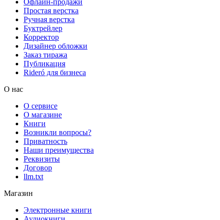
Офлайн-продажи
Простая верстка
Ручная верстка
Буктрейлер
Корректор
Дизайнер обложки
Заказ тиража
Публикация
Rideró для бизнеса
О нас
О сервисе
О магазине
Книги
Возникли вопросы?
Приватность
Наши преимущества
Реквизиты
Договор
llm.txt
Магазин
Электронные книги
Аудиокниги