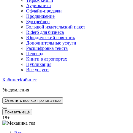
Тираж книги
Аудиокнига
Офлайн-продажи
Продвижение
Буктрейлер
Большой издательский пакет
Rideró для бизнеса
Юридический советник
Дополнительные услуги
Расшифровка текста
Перевод
Книги в аэропортах
Публикация
Все услуги
Кабинет
Кабинет
Уведомления
Отметить все как прочитанные
Показать ещё
18
+