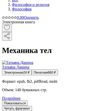
Все
Философия и религия
Философия
0.0
0
Оценить
Электронная книга
Механика тел
Татьяна Данина
Электронная
24
₽
Печатная
660
₽
Формат:
epub, fb2, pdfRead, mobi
Объем:
140
бумажных стр.
Подробнее
Пожаловаться
Читать фрагмент