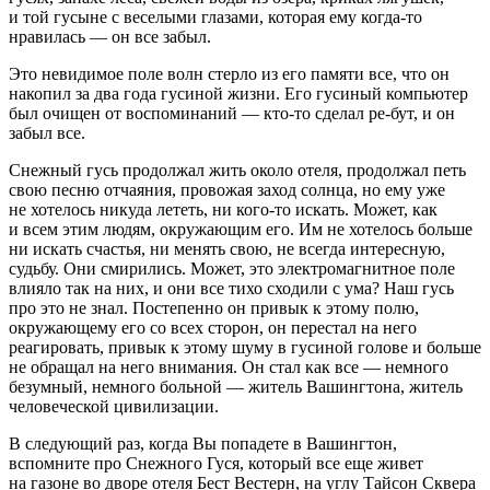
и той гусыне с веселыми глазами, которая ему когда-то
нравилась — он все забыл.
Это невидимое поле волн стерло из его памяти все, что он
накопил за два года гусиной жизни. Его гусиный компьютер
был очищен от воспоминаний — кто-то сделал ре-бут, и он
забыл все.
Снежный гусь продолжал жить около отеля, продолжал петь
свою песню отчаяния, провожая заход солнца, но ему уже
не хотелось никуда лететь, ни кого-то искать. Может, как
и всем этим людям, окружающим его. Им не хотелось больше
ни искать счастья, ни менять свою, не всегда интересную,
судьбу. Они смирились. Может, это электромагнитное поле
влияло так на них, и они все тихо сходили с ума? Наш гусь
про это не знал. Постепенно он привык к этому полю,
окружающему его со всех сторон, он перестал на него
реагировать, привык к этому шуму в гусиной голове и больше
не обращал на него внимания. Он стал как все — немного
безумный, немного больной — житель Вашингтона, житель
человеческой цивилизации.
В следующий раз, когда Вы попадете в Вашингтон,
вспомните про Снежного Гуся, который все еще живет
на газоне во дворе отеля Бест Вестерн, на углу Тайсон Сквера