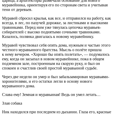
царица, а архитекторы размечали основание для нового
муравейника, ориентируя его по сторонам света и учитывая
тени от деревьев.
Муравей сбросил крылья, как все, и отправился на работу, как
всегда, в лес, по пахучей дорожке, за листиками и высокими
травинками. Перед ним уже тянулась цепочка муравьев-
собирателей с высоко поднятыми сочными травинками.
Казалось, полянка двигалась к новому муравейнику.
Муравей чувствовал себя опять дома, нужным и частью этого
честного муравьиного братства. Мысль о полёте пришла
к нему вечером. «Хорошо бы опять полетать», — подумалось
ему, когда он засыпал в новом муравейнике, пока в общем
подземном зале, построенным на скорую руку, и был он
спокоен и счастлив своей простой муравьиной судьбе.
Через две недели он умер и был забальзамирован муравьями-
хоронителями, и его остатки легли в основу нового
муравьиного дома.
Слава ему! Земная и муравьиная! Ведь он умел летать…
Злая собака
Ник находился при последнем из дыхании. Глаза его, красные