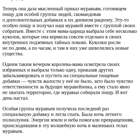
Теперь она дала мысленный приказ муравьям, готовящем
пищу для особой группы людей, скомандовав
о дополнительных добавках к их дневном рациону. Эту-то
особую пищу и получал наш муравей вместе с группой своих
собратьев. Вместе с этим мама-царица выбрала себе несколько
куколок, которые она кормила совсем отдельно в своих
внутренних подземных тайных покоях. Куколки росли
не по дням, а по часам, и там в них уже шевелились новые
существа.
Одним таким вечером королева-мама осмотрела своих
избранных и выбрала только одну, приказав других
забальзамировать и пустить на специальные пищевые
добавки — чувств жалости у неё не было, зато было чувство
ответственности за будущее муравейника, а ему стало явно
не хватать территории, где муравьи собирали пищу. И вот
день настал.
Особая группа муравьев получила последний раз
специальную добавку и легла спать. Была ночь
летн
его
полнолуния. Энергия земли и неба помогали превращениям,
происходившим в эту волшебную ночь в маленьких телах
муравьев.