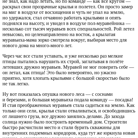
не знал, как надо летать, но по команде — как все кругом —
раскрыл свои прозрачные крылья и полетел. Он просто замер
на миг в воздухе от восхищения и чуть не упал на землю,
но удержался, стал отчаянно работать крыльями и опять
поднялся на высоту, и увидел в воздухе пол-муравейника —
несколько сот тысяч муравьев всех специальностей. Рой летел
невысоко, но целенаправленно на восток, а крылатая
муравьиха-мама зорко смотрела вокруг, выбирая место для
нового дома на много-много лет.
Через час все стали уставать, и уже несколько раз мелкие
птицы пытались нарушить их строй, заглатывая в полёте
летевших дружно муравьев. Муравей не мог поверить себе —
он летал, как птица! Это было невероятно, но ужасно
приятно, хотя хлопать крыльями с большой скоростью было
не так легко.
Ну вот показалась опушка нового леса — с соснами
и березами, и большая муравьиха подала команду — посадка!
И стая преображенных муравьев стала садиться на землю. Как
только они сели, крылья стали отваливаться, и освободившись
от лишнего груза, все дружно занялись делами. До захода
солнца нужно было построить временный дом. Строители
быстро расчистили место и стали бурить скважины для
внутренних подземных коридоров, куда тут же юркнула новая