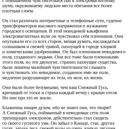
с повышенной чувствительностью к электромагнитному
шуму, окружившему людские места обитания все более
плотным слоем.
Он стал различать интернетные и телефонные сети, гудение
трансформаторов высокого напряжения и жужжание
городского освещения. В этой невидимой какафонии
электромагнитных волн он чувствовал себя пленником. Они
опутывали его со всех сторон, мешая думать, наслаждаться
солнышком и свежей травой, пахнущей в городе хлоркой
и химическими удобрениями. Он был пленником невидимого
поля, созданного людьми. Они все тоже были пленниками
этого поля, но эти двуногие, странно пахнущие существа,
были лишены малейшей чувствительности слышать
и чувствовать это невидимое, созданное ими же поле,
медленно разрушающее их тела, их мозг, их жизнь.
Они были более безумными, чем наш Снежный Гусь,
кричащий от тоски и страха каждый вечер с крыши отеля.
Но они про это не знали.
Блаженны нищие духом, ибо не знают они, что творят!
А Снежный Гусь, пойманный в невидимые сети поля
трепещущих электронов, действительно стал сходить
со своего гусиного ума. Он забыл о Канаде, стае, других
гусях, запахе леса, свежей воды из озера, криках лягушек,