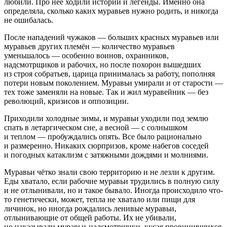
любили. Про неё ходили истории и легенды. Именно она
определяла, сколько каких муравьев нужно родить, и никогда
не ошибалась.
После нападений чужаков — больших красных муравьев или
муравьев других племён — количество муравьев
уменьшалось — особенно воинов, охранников,
надсмотрщиков и рабочих, но после похорон вышедших
из строя собратьев, царица принималась за работу, пополняя
потери новым поколением. Муравьи умирали и от старости —
тех тоже заменяли на новые. Так и жил муравейник — без
революций, кризисов и оппозиции.
Приходили холодные зимы, и муравьи уходили под землю
спать в летаргическом сне, а весной — с солнышком
и теплом — пробуждались опять. Все было рационально
и размеренно. Никаких сюрпризов, кроме набегов соседей
и погодных катаклизм с затяжными дождями и молниями.
Муравьи чётко знали свою территорию и не лезли к другим.
Еды хватало, если рабочие муравьи трудились в полную силу
и не отлынивали, но и такое бывало. Иногда происходило что-
то генетически, может, тепла не хватало или пищи для
личинок, но иногда рождались ленивые муравьи,
отлынивающие от общей работы. Их не убивали,
но наказывали муравьи-надсмотрщики, кусая провинившихся