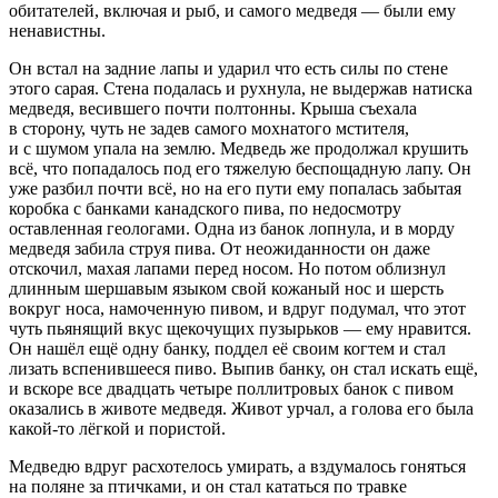
обитателей, включая и рыб, и самого медведя — были ему
ненавистны.
Он встал на задние лапы и ударил что есть силы по стене
этого сарая. Стена подалась и рухнула, не выдержав натиска
медведя, весившего почти полтонны. Крыша съехала
в сторону, чуть не задев самого мохнатого мстителя,
и с шумом упала на землю. Медведь же продолжал крушить
всё, что попадалось под его тяжелую беспощадную лапу. Он
уже разбил почти всё, но на его пути ему попалась забытая
коробка с банками канадского пива, по недосмотру
оставленная геологами. Одна из банок лопнула, и в морду
медведя забила струя пива. От неожиданности он даже
отскочил, махая лапами перед носом. Но потом облизнул
длинным шершавым языком свой кожаный нос и шерсть
вокруг носа, намоченную
пиво
м, и вдруг подумал, что этот
чуть пьянящий вкус щекочущих пузырьков — ему нравится.
Он нашёл ещё одну банку, поддел её своим когтем и стал
лизать вспенившееся
пиво
. Выпив банку, он стал искать ещё,
и вскоре все двадцать четыре поллитровых банок с
пиво
м
оказались в животе медведя. Живот урчал, а голова его была
какой-то лёгкой и пористой.
Медведю вдруг расхотелось умирать, а вздумалось гоняться
на поляне за птичками, и он стал кататься по
травк
е