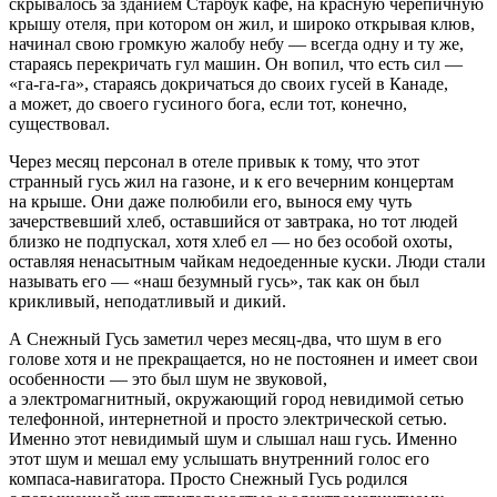
скрывалось за зданием Старбук кафе, на красную черепичную
крышу отеля, при котором он жил, и широко открывая клюв,
начинал свою громкую жалобу небу — всегда одну и ту же,
стараясь перекричать гул машин. Он вопил, что есть сил —
«га-га-га», стараясь докричаться до своих гусей в Канаде,
а может, до своего гусиного бога, если тот, конечно,
существовал.
Через месяц персонал в отеле привык к тому, что этот
странный гусь жил на газоне, и к его вечерним концертам
на крыше. Они даже полюбили его, вынося ему чуть
зачерствевший хлеб, оставшийся от завтрака, но тот людей
близко не подпускал, хотя хлеб ел — но без особой охоты,
оставляя ненасытным чайкам недоеденные куски. Люди стали
называть его — «наш безумный гусь», так как он был
крикливый, неподатливый и дикий.
А Снежный Гусь заметил через месяц-два, что шум в его
голове хотя и не прекращается, но не постоянен и имеет свои
особенности — это был шум не звуковой,
а электромагнитный, окружающий город невидимой сетью
телефонной, интернетной и просто электрической сетью.
Именно этот невидимый шум и слышал наш гусь. Именно
этот шум и мешал ему услышать внутренний голос его
компаса-навигатора. Просто Снежный Гусь родился