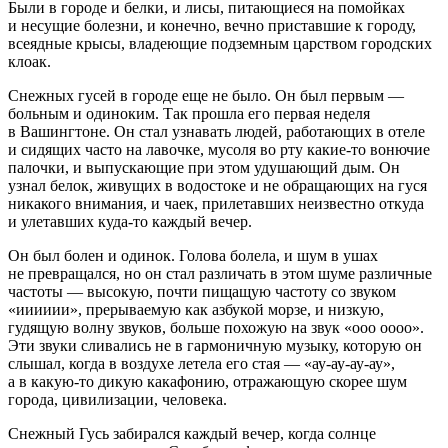
Были в городе и белки, и лисы, питающиеся на помойках
и несущие болезни, и конечно, вечно приставшие к городу,
всеядные крысы, владеющие подземным царством городских
клоак.
Снежных гусей в городе еще не было. Он был первым —
больным и одиноким. Так прошла его первая неделя
в Вашингтоне. Он стал узнавать людей, работающих в отеле
и сидящих часто на лавочке, мусоля во рту какие-то вонючие
палочки, и выпускающие при этом удушающий дым. Он
узнал белок, живущих в водостоке и не обращающих на гуся
никакого внимания, и чаек, прилетавших неизвестно откуда
и улетавших куда-то каждый вечер.
Он был болен и одинок. Голова болела, и шум в ушах
не превращался, но он стал различать в этом шуме различные
частоты — высокую, почти пищащую частоту со звуком
«ииииии», прерываемую как азбукой морзе, и низкую,
гудящую волну звуков, больше похожую на звук «ооо оооо».
Эти звуки сливались не в гармоничную музыку, которую он
слышал, когда в воздухе летела его стая — «ау-ау-ау-ау»,
а в какую-то дикую какафонию, отражающую скорее шум
города, цивилизации, человека.
Снежный Гусь забирался каждый вечер, когда солнце