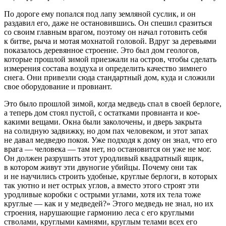
По дороге ему попался под лапу земляной суслик, и он
раздавил его, даже не остановившись. Он спешил сразиться
со своим главным врагом, поэтому он начал готовить себя
к битве, рыча и мотая мохнатой головой. Вдруг за деревьями
показалось деревянное строение. Это был дом геологов,
которые прошлой зимой приезжали на остров, чтобы сделать
измерения состава воздуха и определить качество зимнего
снега. Они привезли сюда стандартный дом, куда и сложили
свое оборудование и провиант.
Это было прошлой зимой, когда медведь спал в своей берлоге,
а теперь дом стоял пустой, с остатками провианта и кое-
какими вещами. Окна были заколочены, и дверь закрыта
на солидную задвижку, но дом пах человеком, и этот запах
не давал медведю покоя. Уже подходя к дому он знал, что его
врага — человека — там нет, но остановится он уже не мог.
Он должен разрушить этот уродливый квадратный ящик,
в котором живут эти двуногие убийцы. Почему они так
и не научились строить удобные, круглые берлоги, в которых
так уютно и нет острых углов, а вместо этого строят эти
уродливые коробки с острыми углами, хотя их тела тоже
круглые — как и у медведей?» Этого медведь не знал, но их
строения, нарушающие гармонию леса с его круглыми
стволами, круглыми камнями, круглым телами всех его