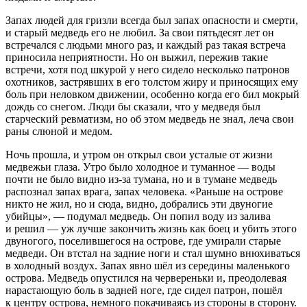
Запах людей для гризли всегда был запах опасности и смерти,
и старый медведь его не любил. За свои пятьдесят лет он
встречался с людьми много раз, и каждый раз такая встреча
приносила неприятности. Но он выжил, пережив такие
встречи, хотя под шкурой у него сидело несколько патронов
охотников, застрявших в его толстом жиру и приносящих ему
боль при неловком движении, особенно когда его бил мокрый
дождь со снегом. Люди бы сказали, что у медведя был
старческий ревматизм, но об этом медведь не знал, леча свои
раны слюной и медом.
Ночь прошла, и утром он открыл свои усталые от жизни
медвежьи глаза. Утро было холодное и туманное — воды
почти не было видно из-за тумана, но и в тумане медведь
распознал запах врага, запах человека. «Раньше на острове
никто не жил, но и сюда, видно, добрались эти двуногие
убийцы», — подумал медведь. Он попил воду из залива
и решил — уж лучше закончить жизнь как боец и убить этого
двуногого, поселившегося на острове, где умирали старые
медведи. Он втстал на задние ноги и стал шумно внюхиваться
в холодный воздух. Запах явно шёл из середины маленького
острова. Медведь опустился на червереньки и, преодолевая
нарастающую боль в задней ноге, где сидел патрон, пошёл
к центру острова, немного покачиваясь из стороны в сторону.