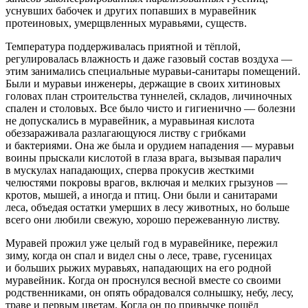
уснувших бабочек и других попавших в муравейник
протеиновых, умерщвленных муравьями, существ.
Температура поддерживалась приятной и тёплой,
регулировалась влажность и даже газовый состав воздуха —
этим занимались специальные муравьи-санитары помещений.
Были и муравьи инженеры, держащие в своих хитиновых
головах план строительства туннелей, складов, личиночных
спален и столовых. Все было чисто и гигиенично — болезни
не допускались в муравейник, а муравьиная
кислот
а
обеззараживала разлагающуюся листву с грибками
и бактериями. Она же была и орудием нападения — муравьи
воины прыскали
кислот
ой в глаза врага, вызывая паралич
в мускулах нападающих, сперва прокусив жесткими
челюстями покровы врагов, включая и мелких грызунов —
кротов, мышей, а иногда и птиц. Они были и санитарами
леса, объедая остатки умерших в лесу животных, но больше
всего они любили свежую, хорошо пережеванную листву.
Муравей прожил уже целый год в муравейнике, пережил
зиму, когда он спал и видел сны о лесе, траве, гусеницах
и больших рыжих муравьях, нападающих на его родной
муравейник. Когда он проснулся весной вместе со своими
родственниками, он опять обрадовался солнышку, небу, лесу,
траве и первым цветам. Когда он по привычке пошёл