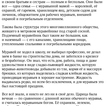
и своим братьям и сестрам — полным и бесполым. Они были
все — одна семья — с муравьиной мамой — королевой, её
охраной, её гаремом, хранилищем яиц, детским садом для
личинок, общежитием для рабочих муравьев, внешней
охраной и погребальным отделением.
Такова была структура этого многомиллионного общества,
жившего в метровом муравейнике под старой сосной.
Подземный муравейник был таким же большим, как
и наземный — с его каналами, хранилищами пищи,
утепленными спальнями и погребальными коридорам.
Муравей не ходил в школу, не выбирал профессию, не делал
заем в банке на строительства дома, не заботился о кризисе
и безработице. Он знал, что есть дом, работа, пища и даже
удовольствия в виде сладко-пьянящей жидкости, которую
муравьи-животноводы добывали из тли, кормя её и массируя
брюшки, из которых выделялась сладкая клейкая жидкость,
приводящая муравьев в хорошее настроение. Жидкость
выдавалась редко, но всем без исключения, и для муравьев это
был настоящий праздник.
Все всё знали, и никто не лез ни в своё дело. Царица была
вечная — по сравнению с длинной жизни обычного муравья,
и считалась муравьиным богом. Её охраняли, лелеяли,