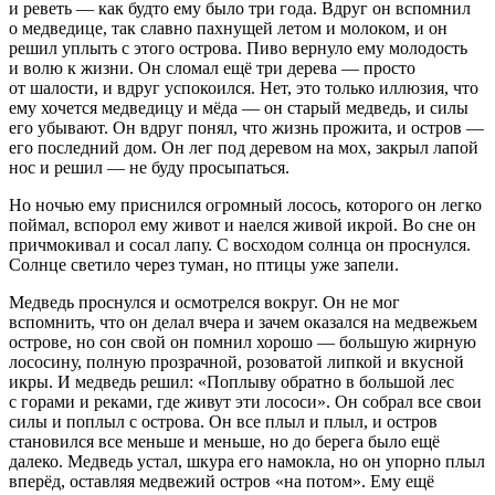
и реветь — как будто ему было три года. Вдруг он вспомнил
о медведице, так славно пахнущей летом и молоком, и он
решил уплыть с этого острова.
Пиво
вернуло ему молодость
и волю к жизни. Он сломал ещё три дерева — просто
от шалости, и вдруг успокоился. Нет, это только иллюзия, что
ему хочется медведицу и мёда — он старый медведь, и силы
его убывают. Он вдруг понял, что жизнь прожита, и остров —
его последний дом. Он лег под деревом на мох, закрыл лапой
нос и решил — не буду просыпаться.
Но ночью ему приснился огромный лосось, которого он легко
поймал, вспорол ему живот и наелся живой икрой. Во сне он
причмокивал и сосал лапу. С восходом солнца он проснулся.
Солнце светило через туман, но птицы уже запели.
Медведь проснулся и осмотрелся вокруг. Он не мог
вспомнить, что он делал вчера и зачем оказался на медвежьем
острове, но сон свой он помнил хорошо — большую жирную
лососину, полную прозрачной, розоватой липкой и вкусной
икры. И медведь решил: «Поплыву обратно в большой лес
с горами и реками, где живут эти лососи». Он собрал все свои
силы и поплыл с острова. Он все плыл и плыл, и остров
становился все меньше и меньше, но до берега было ещё
далеко. Медведь устал, шкура его намокла, но он упорно плыл
вперёд, оставляя медвежий остров «на потом». Ему ещё