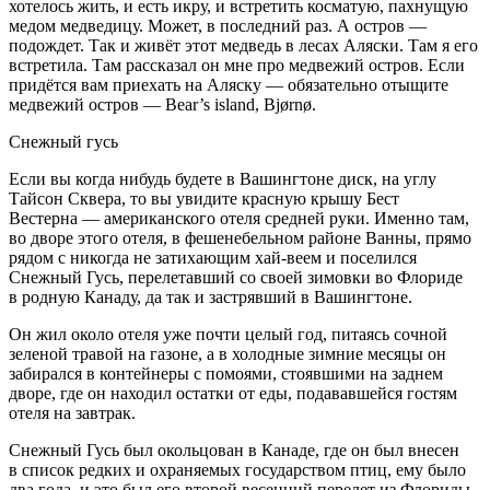
хотелось жить, и есть икру, и встретить косматую, пахнущую
медом медведицу. Может, в последний раз. А остров —
подождет. Так и живёт этот медведь в лесах Аляски. Там я его
встретила. Там рассказал он мне про медвежий остров. Если
придётся вам приехать на Аляску — обязательно отыщите
медвежий остров — Bear’s island, Bjørnø.
Снежный гусь
Если вы когда нибудь будете в Вашингтоне диск, на углу
Тайсон Сквера, то вы увидите красную крышу Бест
Вестерна —
америк
анского отеля средней руки. Именно там,
во дворе этого отеля, в фешенебельном районе Ванны, прямо
рядом с никогда не затихающим хай-веем и поселился
Cнежный Гусь, перелетавший со своей зимовки во Флориде
в родную Канаду, да так и застрявший в Вашингтоне.
Он жил около отеля уже почти целый год, питаясь сочной
зеленой травой на газоне, а в холодные зимние месяцы он
забирался в контейнеры с помоями, стоявшими на заднем
дворе, где он находил остатки от еды, подававшейся гостям
отеля на завтрак.
Снежный Гусь был окольцован в Канаде, где он был внесен
в список редких и охраняемых государством птиц, ему было
два года, и это был его второй весенний перелет из Флориды