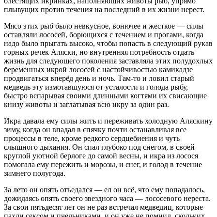
блестящих икринках, наполняющих животы рыб, упрямо
плывущих против течения на последний в их жизни нерест.
Мясо этих рыб было невкусное, вонючее и жесткое — силы
оставляли лососей, борющихся с течением и прогами, когда
надо было прыгать высоко, чтобы попасть в следующий рукав
горных речек Аляски, но внутренняя потребность отдать
жизнь для следующего поколения заставляла этих полудохлых
беременных икрой лососей с настойчивостью камикадзе
продвигаться вперёд день и ночь. Там-то и ловил старый
медведь эту измотавшуюся от усталости и голода рыбу,
быстро вспарывая своими длинными когтями их свисающие
книзу животы и заглатывая всю икру за один раз.
Икра давала ему силы жить и переживать холодную Аляскину
зиму, когда он впадал в спячку почти останавливая все
процессы в теле, кроме редкого сердцебиения и чуть
слышного дыхания. Он спал глубоко под снегом, в своей
круглой уютной берлоге до самой весны, и икра из лосося
помогала ему пережить и морозы, и снег, и голод в течение
зимнего полугода.
За лето он опять отъедался — ел он всё, что ему попадалось,
дожидаясь опять своего звездного часа — лососевого нереста.
За свои пятьдесят лет он не раз встречал медведиц, которые
пахли
секс
ом и пчельниками, и он уже не помнил, скольких