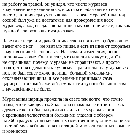
на работу за травой, он увидел, что число муравьев
в муравейнике увеличилось, и хотя все работали на своих
местах, порция еды уменьшилась — ареал муравейника под
сосной был уже не достаточен для прокормления всех
муравьев, а ходить дальше за пищей муравьи не могли, так как
нужно было возвращаться до заката.
Через две недели муравей почувствовал, что голод буквально
валит его с ног — не хватало пищи, а есть втайне от собратьев
в муравейнике было нельзя. Назревали изменения, но он
не знал — какие. Он заметил, что изменился вкус еды. Он
не спрашивал, почему. Муравьи не спрашивают, а просто
знают, что все делается к лучшему. Правительства у муравьев
нет, но был совет около царицы, большой муравьихи,
откладывающей яйца, и все решения принимала сама
царица — никакой лживой демократии тупого большинства
в муравейнике не было.
Муравьиная царица прожила на свете так долго, что точно
знала, что и как делать. Знала она и законы генетики — как
сделать так, чтобы вылупились сильные муравьи-воины
с крепкими челюстями и большими глазами с обзором
на 360 градусов, или муравьи-хозяйственники, занимающиеся
чисткой муравейника и вентиляцией многочисленных комнат
и коридоров.