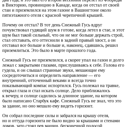
в Викторию, провинцию в Канаде, когда он отстал от своей
стаи и приземлился на этом газоне в Вашингтоне около
пятиэтажного отеля с красной черепичной крышей.
Почему он отстал? В тот день Снежный Гусь вдруг
почувствовал гудящий шум в готове, когда летел в стае, и этот
шум был такой сильный, что он не мог больше держать строй,
стал отставать, его оттеснили в задний правый хвост, а он
отставал все больше и больше и, наконец, сдавшись, решил
приземлиться. Это было в марте прошлого года.
Снежный Гусь не приземлился, а скорее упал на газон и долго
лежал с закрытыми глазами, прислушиваясь к себе. Голова его
гудела, и он слышал странные звуки, мешающие ему
сосредоточиться и определить направление — его
внутренний, отточенный веками и всегда точно
показывающий компас испортился. Гусь полежал на
травк
е,
открыл глаза и стал искать солнце. Дело приближалось
к вечеру, и солнце садились за длинное здание, на котором
было написано Старбук кафе. Снежный Гусь не знал, что это
за здание, но оно мешало ему видеть горизонт.
Он собрал последние силы и забрался на крышу отеля,
но и оттуда горизонта не было видно за крышами и стенами
домов, зато стоял рев машин, бесконечной полосой