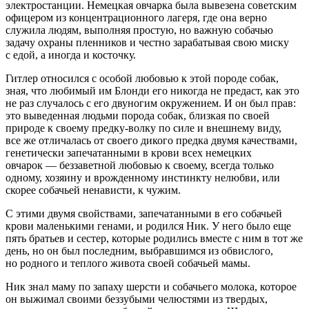
электростанции. Немецкая овчарка была вывезена советским
офицером из концентрационного лагеря, где она верно
служила людям, выполняя простую, но важную собачью
задачу охраны пленников и честно зарабатывая свою миску
с едой, а иногда и косточку.
Гитлер
относился с особой любовью к этой породе собак,
зная, что любимый им Блонди его никогда не предаст, как это
не раз случалось с его двуногим окружением. И он был прав:
это выведенная людьми порода собак, близкая по своей
природе к своему предку-волку по силе и внешнему виду,
все же отличалась от своего дикого предка двумя качествами,
генетически запечатанными в крови всех немецких
овчарок — беззаветной любовью к своему, всегда только
одному, хозяину и врожденному инстинкту нелюбви, или
скорее собачьей ненависти, к чужим.
С этими двумя свойствами, запечатанными в его собачьей
крови маленькими генами, и родился Ник. У него было еще
пять братьев и сестер, которые родились вместе с ним в тот же
день, но он был последним, выбравшимся из обвислого,
но родного и теплого живота своей собачьей мамы.
Ник знал маму по запаху шерсти и собачьего молока, которое
он выжимал своими беззубыми челюстями из твердых,