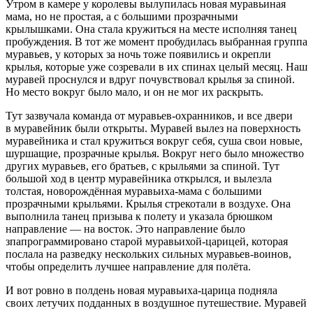
Утром в камере у королевы вылупилась новая муравьиная
мама, но не простая, а с большими прозрачными
крылышками. Она стала кружиться на месте исполняя танец
пробуждения. В тот же момент пробудилась выбранная группа
муравьев, у которых за ночь тоже появились и окрепли
крылья, которые уже созревали в их спинах целый месяц. Наш
муравей проснулся и вдруг почувствовал крылья за спиной.
Но место вокруг было мало, и он не мог их раскрыть.
Тут зазвучала команда от муравьев-охранников, и все двери
в муравейник были открыты. Муравей вылез на поверхность
муравейника и стал кружиться вокруг себя, суша свои новые,
шуршащие, прозрачные крылья. Вокруг него было множество
других муравьев, его братьев, с крыльями за спиной. Тут
большой ход в центр муравейника открылся, и вылезла
толстая, новорождённая муравьиха-мама с большими
прозрачными крыльями. Крылья стрекотали в воздухе. Она
выполнила танец призыва к полету и указала брюшком
направление — на восток. Это направление было
зпапрограммировано старой муравьихой-царицей, которая
послала на разведку нескольких сильных муравьев-воинов,
чтобы определить лучшее направление для полёта.
И вот ровно в полдень новая муравьиха-царица подняла
своих летучих подданных в воздушное путешествие. Муравей