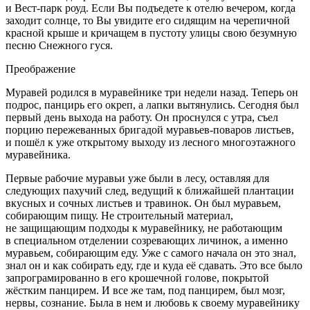
и Вест-парк роуд. Если Вы подъедете к отелю вечером, когда
заходит солнце, то Вы увидите его сидящим на черепичной
красной крыше и кричащем в пустоту улицы свою безумную
песню Снежного гуся.
Преображение
Муравей родился в муравейнике три недели назад. Теперь он
подрос, панцирь его окреп, а лапки вытянулись. Сегодня был
первый день выхода на работу. Он проснулся с утра, съел
порцию пережеванных бригадой муравьев-поваров листьев,
и пошёл к уже открытому выходу из лесного многоэтажного
муравейника.
Первые рабочие муравьи уже были в лесу, оставляя для
следующих пахучий след, ведущий к ближайшей плантации
вкусных и сочных листьев и тра
вино
к. Он был муравьем,
собирающим пищу. Не строительный материал,
не защищающим подходы к муравейнику, не работающим
в специальном отделении созревающих личинок, а именно
муравьем, собирающим еду. Уже с самого начала он это знал,
знал он и как собирать еду, где и куда её сдавать. Это все было
запрограмированно в его крошечной голове, покрытой
жёстким панцирем. И все же там, под панцирем, был мозг,
нервы, сознание. Была в нем и любовь к своему муравейнику