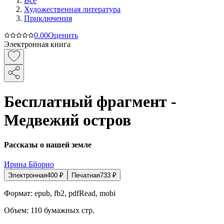
Все
Художественная литература
Приключения
0.0
0
Оценить
Электронная книга
Бесплатный фрагмент -
Медвежий остров
Рассказы о нашей земле
Ирина Бйорно
Электронная
400
₽
Печатная
733
₽
Формат:
epub, fb2, pdfRead, mobi
Объем:
110
бумажных стр.