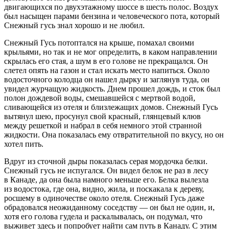
двигающихся по двухэтажному шоссе в шесть полос. Воздух
был насыщен парами бензина и человеческого пота, который
Снежный гусь знал хорошо и не любил.
Снежный Гусь потоптался на крыше, помахал своими
крыльями, но так и не мог определить, в каком направлении
скрылась его стая, а шум в его голове не прекращался. Он
слетел опять на газон и стал искать место напиться. Около
водосточного колодца он нашел дырку и заглянув туда, он
увидел журчащую жидкость. Днем прошел дождь, и сток был
полон дождевой воды, смешавшейся с мертвой водой,
сливающейся из отеля и близлежащих домов. Снежный Гусь
вытянул шею, просунул свой красный, глянцевый клюв
между решеткой и набрал в себя немного этой странной
жидкости. Она показалась ему отвратительной по вкусу, но он
хотел пить.
Вдруг из сточной дыры показалась серая мордочка белки.
Снежный гусь не испугался. Он видел белок не раз в лесу
в Канаде, да она была намного меньше его. Белка вылезла
из водостока, где она, видно, жила, и поскакала к дереву,
росшему в одиночестве около отеля. Снежный Гусь даже
обрадовался неожиданному соседству — он был не один, и,
хотя его голова гудела и раскалывалась, он подумал, что
выживет здесь и попробует найти сам путь в Канаду. С этим