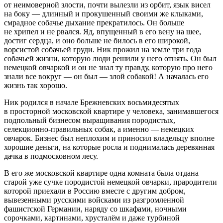
от неимоверной злости, почти вылезли из орбит, язык висел
на боку — длинный и прокушенный своими же клыками,
смрадное собачье дыхание прекратилось. Он больше
не хрипел и не рвался. Яд, впущенный в его вену на шее,
достиг сердца, и оно больше не билось в его широкой,
ворсистой собачьей груди. Ник прожил на земле три года
собачьей жизни, которую люди решили у него отнять. Он был
немецкой овчаркой и он не знал ту правду, которую про него
знали все вокруг — он был — злой собакой! А началась его
жизнь так хорошо.
Ник родился в начале Брежневских восьмидесятых
в просторной московской квартире у человека, занимавшегося
подпольный бизнесом выращивания породистых,
селекционно-правильных собак, а именно — немецких
овчарок. Бизнес был неплохим и приносил владельцу вполне
хорошие деньги, на которые росла и поднималась деревянная
дачка в подмосковном лесу.
В его же московской квартире одна комната была отдана
старой уже
сучк
е породистой немецкой овчарки, прародители
которой приехали в
Росси
ю вместе с другим добром,
вывезенными русскими войсками из разгромленной
фашис
тской Германии, наряду со шкафами, ночными
сорочками, картинами, хрусталём и даже турбиной