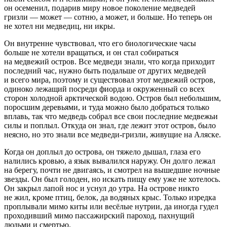
он осеменил, подарив миру новое поколение медведей
гризли — может — сотню, а может, и больше. Но теперь он
не хотел ни медведиц, ни икры.
Он внутренне чувствовал, что его биологические часы
больше не хотели вращаться, и он стал собираться
на медвежий остров. Все медведи знали, что когда приходит
последний час, нужно быть подальше от других медведей
и всего мира, поэтому и существовал этот медвежий остров,
одиноко лежащий посреди фиорда и окруженный со всех
сторон холодной арктической водою. Остров был небольшим,
поросшим деревьями, и туда можно было добраться только
вплавь, так что медведь собрал все свои последние медвежьи
силы и поплыл. Откуда он знал, где лежит этот остров, было
неясно, но это знали все медведи-гризли, живущие на Аляске.
Когда он доплыл до острова, он тяжело дышал, глаза его
налились кровью, а язык вывалился наружу. Он долго лежал
на берегу, почти не двигаясь, и смотрел на вышедшие ночные
звезды. Он был голоден, но искать пищу ему уже не хотелось.
Он закрыл лапой нос и уснул до утра. На острове никто
не жил, кроме птиц, белок, да водяных крыс. Только изредка
проплывали мимо киты или весёлые нутрии, да иногда гудел
проходивший мимо пассажирский пароход, пахнущий
людьми и смертью.