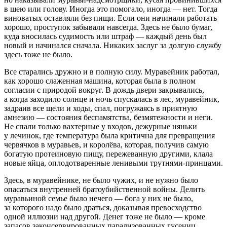
в шею или голову. Иногда это помогало, иногда — нет. Тогда
вино
ватых оставляли без пищи. Если они начинали работать
хорошо, проступок забывали навсегда. Здесь не было бумаг,
куда вносилась судимость или штраф — каждый день был
новый и начинался сначала. Никаких заслуг за долгую службу
здесь тоже не было.
Все старались дружно и в полную силу. Муравейник работал,
как хорошо слаженная машина, которая была в полном
согласии с природой вокруг. В дождь двери закрывались,
а когда заходило солнце и ночь спускалась в лес, муравейник,
задраив все щели и ходы, спал, погружаясь в приятную
амнезию — состояния беспамятства, безмятежности и неги.
Не спали только вахтерные у входов, дежурные няньки
у лечинок, где температура была критична для превращения
червячков в муравьев, и королёва, которая, получив самую
богатую протеиновую пищу, пережеванную другими, клала
новые яйца, оплодотваренные ленивыми трутнями-принцами.
Здесь, в муравейнике, не было чужих, и не нужно было
опасаться внутренней братоубийственной
войн
ы. Делить
муравьиной семье было нечего — бога у них не было,
за которого надо было драться, доказывая превосходство
одной иллюзии над другой. Денег тоже не было — кроме
запасов законсервированных парализованных гусениц,