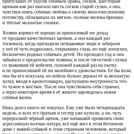
припухших от укусов собачьей оравы, сосков. Шестерым
щенкам как раз хватало шесть сосков старой
сучк
и, а она,
чувствуя опять собачью любовь к своему многочисленному
потомству, облизывала их мягкие, полные молока брюшки
и тёплые мохнатые спинки.
Хозяин кормил её хорошо за приносимый ею доход
от продажи качественных щенков, а она каждый раз
тосковала, когда приходили незнакомые люди и забирали
у неё её чуть подросших, открывших глаза, но ещё лопоухих,
бесконечно родных собачьих детей. Но проходил год и она
забывала о предательстве хозяина, и после тягостной случки
со знакомым ей кобелем, похожей каждый раз на пытку
и не приносившей ей ни малейшего удовольствия. Её бы воля,
она бы его искусала, но кобель больно держал её за мохнатую
холку, вводя в кровоточащую, распухшую внутренность что-
то чужое и жесткое. После она чувствовать себя странно,
а через некоторое время в её животе зарождалась новая
собачья жизнь.
Ника долго никто не покупал. Ему уже было четыр
надцат
ь
недель, и всех его братьев и сестер уже купили, а он, чуть
переросший чёрный щенок, уже начавший проявлять свою
агрессивную волчью натуру, всё ещё жил в этом бетонном
доме с мамой-собакой и этим странным человеком, который