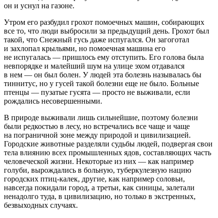
он и уснул на газоне.
Утром его разбудил грохот помоечных машин, собирающих
все то, что люди выбросили за предыдущий день. Грохот был
такой, что Снежный гусь даже испугался. Он загоготал
и захлопал крыльями, но помоечная машина его
не испугалась — пришлось ему отступить. Его голова была
невпорядке и малейший шум на улице эхом отдавался
в нем — он был болен. У людей эта болезнь называлась бы
тиннитус, но у гусей такой болезни еще не было. Больные
птенцы — пузатые гусята — просто не выживали, если
рождались несовершенными.
В природе выживали лишь сильнейшие, поэтому болезни
были редкостью в лесу, но встречались все чаще и чаще
на пограничной зоне между природой и цивилизацией.
Городские животные разделяли судьбы людей, подвергая свои
тела влиянию всех промышленных ядов, составляющих часть
человеческой жизни. Некоторые из них — как например
голуби, вырождались в больную, туберкулезную нацию
городских птиц-калек, другие, как например соловьи,
навсегда покидали город, а третьи, как синицы, залетали
ненадолго туда, в цивилизацию, но только в экстренных,
безвыходных случаях.