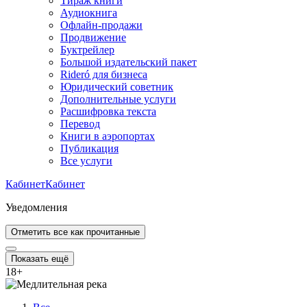
Тираж книги
Аудиокнига
Офлайн-продажи
Продвижение
Буктрейлер
Большой издательский пакет
Rideró для бизнеса
Юридический советник
Дополнительные услуги
Расшифровка текста
Перевод
Книги в аэропортах
Публикация
Все услуги
Кабинет
Кабинет
Уведомления
Отметить все как прочитанные
Показать ещё
18
+