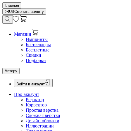
Главная
RUB
Сменить валюту
Магазин
Импринты
Бестселлеры
Бесплатные
Скидки
Подборки
Автору
Войти в аккаунт
Про-аккаунт
Редактор
Корректор
Простая верстка
Сложная верстка
Дизайн обложки
Иллюстрации