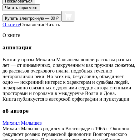
Пожаловаться
Читать фрагмент
Купить
электронную — 80 ₽
О книге
Оглавление
Читать
О книге
аннотация
В книгу прозы Михаила Малышева вошли рассказы разных
лет — от динамичных, с закрученным как пружина сюжетом,
до рассказов очеркового плана, подобных течению
неторопливой реки. Но всех их, безусловно, объединяет
одно — искренний интерес к характерам и судьбам людей,
неразрывно связанных с дорогими сердцу автора степными
просторами и городами в междуречье Волги и Дона.
Книга публикуется в авторской орфографии и пунктуации
об авторе
Михаил Малышев
Михаил Малышев родился в Волгограде в 1965 г. Окончил
факультет романо-германской филологии Волгоградского
госуниверситета. В настоящее время живет и работает