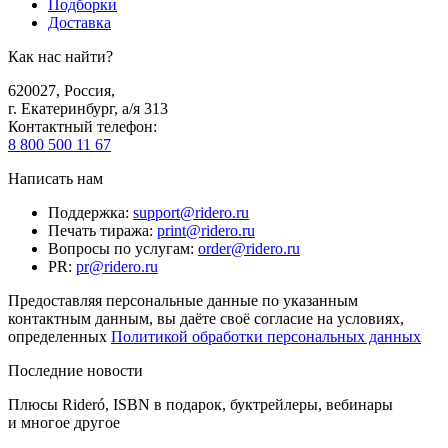
Подборки
Доставка
Как нас найти?
620027
,
Россия
,
г. Екатеринбург, а/я 313
Контактный телефон
:
8 800 500 11 67
Написать нам
Поддержка
:
support@ridero.ru
Печать тиража
:
print@ridero.ru
Вопросы по услугам
:
order@ridero.ru
PR
:
pr@ridero.ru
Предоставляя персональные данные по указанным
контактным данным, вы даёте своё согласие на условиях,
определенных
Политикой обработки персональных данных
Последние новости
Плюсы Rideró, ISBN в подарок, буктрейлеры, вебинары
и многое другое