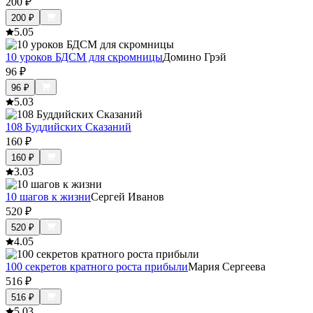
200
₽
200
₽
5.0
5
10 уроков БДСМ для скромницы
Домино Грэй
96
₽
96
₽
5.0
3
108 Буддийских Сказаний
160
₽
160
₽
3.0
3
10 шагов к жизни
Сергей Иванов
520
₽
520
₽
4.0
5
100 секретов кратного роста прибыли
Мария Сергеева
516
₽
516
₽
5.0
3