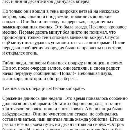
лес, и линия десантников двинулась вперёд.
Но только они вошли в тень широких ветвей на несколько
метров, как, словно из-под земли, появились японские
солдаты. Они были повсюду: на деревьях, в одиночных
замаскированных окопах. Это была засада. Началось кровавое
месиво. Первые десять минут боя никто не понимал, что
происходит, только тени японцев мелькали вокруг. Спустя
ещё минут пять удалось установить связь с линкорами. После
передачи сообщения их орудия были направлены на остров,
и открылся огонь.
Гибли люди, линкоры били всех подряд: и японцев, и своих.
Но вот, после очереди залпов, они затихли, и снова радист
начал передачу сообщения: «Попал!» Небольшая пауза,
и линкоры повторили обстрел берега.
Так началась операция «Песчаный краб».
Сражение длилось две недели. Это время показалось особенно
долгим японской армии. Остатки обороняющихся, а точнее
три тысячи человек, пошли в штыковую.
Америк
анцы были
взбудоражены. Они не чувствовали страха, не собирались
останавливаться, ими двигала лишь жажда убийства. Штыки
разили всё на своём пути, но десант стоял на своём: «Остров
будет наш!» Наконец, кошмар закончился, остров был отбит,