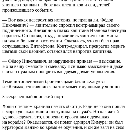
японцев подняли на борт как пленников и свидетелей
произошедшего события.
— Вот какая невероятная история, не правда ли, Фёдор
Николаевич? — язвительно спросил контр-адмирал своего
подчинённого. Внезапно в глазах капитана Иванова блеснула
гордость. Он понял, откуда появились мистические мины
на таком большом расстоянии. Оказалось, что он был прав,
ослушавшись Витгефтона. Контр-адмирал, прекратив мерить
шагами свой кабинет, остановился напротив капитана.
— Фёдор Николаевич, за нарушение приказа — взыскание.
Но за вашу смелость и смекалку я снимаю взыскание и даже
считаю нужным поощрить вас двумя днями увольнения.
Теми потопленными броненосцами были «Хацусэ»
и «Ясима», считавшиеся на тот момент лучшими у японцев.
Засекреченный японский порт
Хоши с теплом хранила память об отце. Ради него она пошла
в морскую академию и поступила на службу. Но как же ей
удалось сделать это, вопреки стереотипам о девушках
на корабле? Оказывается, ей помог адмирал Кимура: он был
куратором Канэко во время её обучения, и он же взял на себя