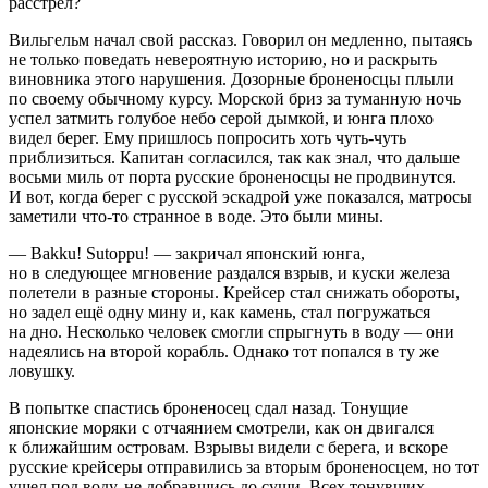
расстрел?
Вильгельм начал свой рассказ. Говорил он медленно, пытаясь
не только поведать невероятную историю, но и раскрыть
виновника этого нарушения. Дозорные броненосцы плыли
по своему обычному курсу. Морской бриз за туманную ночь
успел затмить голубое небо серой дымкой, и юнга плохо
видел берег. Ему пришлось попросить хоть чуть-чуть
приблизиться. Капитан согласился, так как знал, что дальше
восьми миль от порта русские броненосцы не продвинутся.
И вот, когда берег с русской эскадрой уже показался, матросы
заметили что-то странное в воде. Это были мины.
— Bakku! Sutoppu! — закричал японский юнга,
но в следующее мгновение раздался взрыв, и куски железа
полетели в разные стороны. Крейсер стал снижать обороты,
но задел ещё одну мину и, как камень, стал погружаться
на дно. Несколько человек смогли спрыгнуть в воду — они
надеялись на второй корабль. Однако тот попался в ту же
ловушку.
В попытке спастись броненосец сдал назад. Тонущие
японские моряки с отчаянием смотрели, как он двигался
к ближайшим островам. Взрывы видели с берега, и вскоре
русские крейсеры отправились за вторым броненосцем, но тот
ушел под воду, не добравшись до суши. Всех тонувших