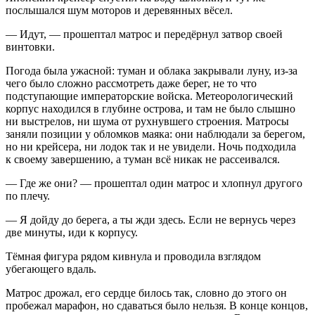
послышался шум моторов и деревянных вёсел.
— Идут, — прошептал матрос и передёрнул затвор своей
винтовки.
Погода была ужасной: туман и облака закрывали луну, из-за
чего было сложно рассмотреть даже берег, не то что
подступающие императорские войска. Метеорологический
корпус находился в глубине острова, и там не было слышно
ни выстрелов, ни шума от рухнувшего строения. Матросы
заняли позиции у обломков маяка: они наблюдали за берегом,
но ни крейсера, ни лодок так и не увидели. Ночь подходила
к своему завершению, а туман всё никак не рассеивался.
— Где же они? — прошептал один матрос и хлопнул другого
по плечу.
— Я дойду до берега, а ты жди здесь. Если не вернусь через
две минуты, иди к корпусу.
Тёмная фигура рядом кивнула и проводила взглядом
убегающего вдаль.
Матрос дрожал, его сердце билось так, словно до этого он
пробежал марафон, но сдаваться было нельзя. В конце концов,