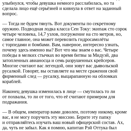
улыбнулся, чтобы девушка немного расслабилась, но та
сделала лицо ещё серьёзней и кивнула в ответ на заданный
вопрос.
— Тогда не будем тянуть. Вот документы по секретному
оружию. Подводная лодка класса Сен Току: экипаж сто сорок
четыре человека, 14,7 узлов, погружение на сто метров, но,
самое главное, она может перевозить гидросамолёты
с торпедами и бомбами. Вам, наверное, интересно узнать,
почему здесь именно вы? Вот что мы знаем о вас. Четыре
победы в мелких стычках во время битвы за Мидуэй, два
затопленных авианосца и семь разрушенных крейсеров.
Многие считают вас легендой, они зовут вас дьявольской
русалкой. Говорят, вы оставляете на месте сражения свой
фирменный след — русалку, выцарапанную на обломках
кораблей.
Наконец девушка изменилась в лице — смутилась то ли
от похвалы, то ли от того, что её считают примером для
подражания.
— В общем, император вами доволен, поэтому никому, кроме
вас, я не могу поручить эту миссию. Берите эту папку
и отправляйтесь изучать ваш новый офицерский состав. Ах,
да, чуть не забыл. Как я помню, капитан Рэй Оттука был