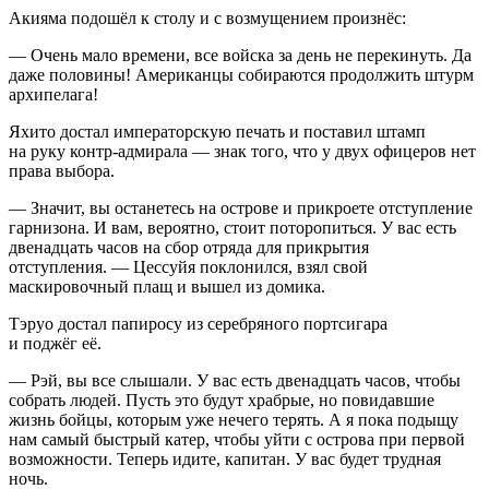
Акияма подошёл к столу и с возмущением произнёс:
— Очень мало времени, все войска за день не перекинуть. Да
даже половины!
Америк
анцы собираются продолжить штурм
архипелага!
Яхито достал императорскую печать и поставил штамп
на руку контр-адмирала — знак того, что у двух офицеров нет
права выбора.
— Значит, вы останетесь на острове и прикроете отступление
гарнизона. И вам, вероятно, стоит поторопиться. У вас есть
двенадцать часов на сбор отряда для прикрытия
отступления. — Цессуйя поклонился, взял свой
маскировочный плащ и вышел из домика.
Тэруо достал папиросу из серебряного портсигара
и поджёг её.
— Рэй, вы все слышали. У вас есть двенадцать часов, чтобы
собрать людей. Пусть это будут храбрые, но повидавшие
жизнь бойцы, которым уже нечего терять. А я пока подыщу
нам самый быстрый катер, чтобы уйти с острова при первой
возможности. Теперь идите, капитан. У вас будет трудная
ночь.