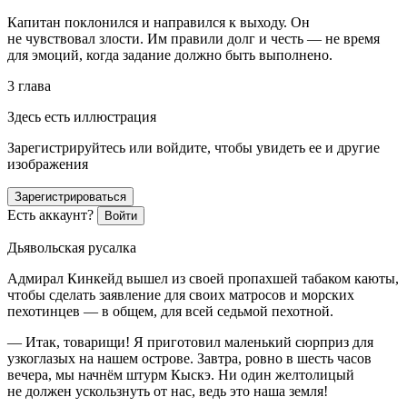
Капитан поклонился и направился к выходу. Он
не чувствовал злости. Им правили долг и честь — не время
для эмоций, когда задание должно быть выполнено.
3 глава
Здесь есть иллюстрация
Зарегистрируйтесь или войдите, чтобы увидеть ее и другие
изображения
Зарегистрироваться
Есть аккаунт?
Войти
Дьявольская русалка
Адмирал Кинкейд вышел из своей пропахшей
табак
ом каюты,
чтобы сделать заявление для своих матросов и морских
пехотинцев — в общем, для всей седьмой пехотной.
— Итак, товарищи! Я приготовил маленький сюрприз для
узкоглазых на нашем острове. Завтра, ровно в шесть часов
вечера, мы начнём штурм Кыскэ. Ни один желтолицый
не должен ускользнуть от нас, ведь это наша земля!