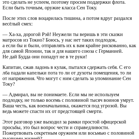
это сделать не успеем, поэтому просим поддержки флота.
Если быть точным, оружие класса Сен Току.
После этих слов воцарилась тишина, а потом вдруг раздался
весёлый смех:
— Ха-ха, дорогой Рэй! Неужели ты веришь в эти сказки
матросов из Токио? Боюсь, у нас нет таких подлодок,
а если бы и были, отправлять их к вам крайне рискованно, как
для самой Японии, так и для нашего союза с Германией.
Не дай Будда они попадут не в те руки!
Капитан, сжав ладонь в кулак, пытался сдержать себя. С его
лба падали капельки пота то ли от духоты помещения, то ли
от напряжения. Что могут с ним сделать за упоминание Сен
Току?
— Адмирал, вы не понимаете. Если мы не используем
подлодку, не только восемь с половиной тысяч воинов умрут.
Ваша честь, как военачальника, окажется под угрозой. Вы
ведь можете спасти их от предстоящей смерти.
Этот разговор уже выходил за рамки простой офицерской
просьбы, это был вопрос чести и справедливости.
Пожертвовать секретным оружием или восьмью с половиной
тысячами жизней?