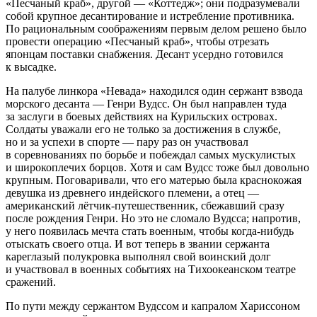
«Песчаный краб», другой — «Коттедж»; они подразумевали
собой крупное десантирование и истребление противника.
По рациональным соображениям первым делом решено было
провести операцию «Песчаный краб», чтобы отрезать
японцам поставки снабжения. Десант усердно готовился
к высадке.
На палубе линкора «Невада» находился один сержант взвода
морского десанта — Генри Вудсс. Он был направлен туда
за заслуги в боевых действиях на
Курил
ьских
островах.
Солдаты уважали его не только за достижения в службе,
но и за успехи в спорте — пару раз он участвовал
в соревнованиях по борьбе и побеждал самых мускулистых
и широкоплечих борцов. Хотя и сам Вудсс тоже был довольно
крупным. Поговаривали, что его матерью была краснокожая
девушка из древнего индейского племени, а отец —
американский лётчик-путешественник, сбежавший сразу
после рождения Генри. Но это не сломало Вудсса; напротив,
у него появилась мечта стать военным, чтобы когда-нибудь
отыскать своего отца. И вот теперь в звании сержанта
кареглазый полукровка выполнял свой воинский долг
и участвовал в военных событиях на Тихоокеанском театре
сражений.
По пути между сержантом Вудссом и капралом Хариссоном