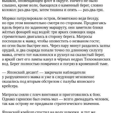
вышкой, оповещающей флот в округе. Ничего не было
слышно, кроме волн, бьющихся о каменный берег, словно
колокол: раз-два-три, затем тишина и опять — раз-два-три.
Моряки патрулировали остров, безмятежно ведя беседу,
но при этом внимательно смотря по сторонам. Продвигаясь
вдоль берега по заданному маршруту, они заметили блики
жёлтых фонарей над водой: три ярких сияющих шара
стремительно двигались в сторону берега. Матросы
поспешили к маяку, чтобы оповестить о незваном госте;
но огни были быстрее них. Через пару минут раздались залпы
орудий, и два снаряда попали точно по длинному силуэту
маяка, отчего тот наклонился и рухнул на скалистый берег,
а яркий свет его лампы канул в чёрных недрах Тихоокеанских
вод. Берег полностью помрачнел и погряз в кромешной тьме.
— Японский десант! — закричали наблюдатели
у разрушенного маяка и уже в следующее мгновение
оказались под вторым обстрелом с палубы японского
крейсера.
Матросы сняли с плеч винтовки и приготовились к бою.
Однако гарнизон был очень мал — всего двенадцать человек,
так как острову не придавали стратегического значения.
Японский крейсер спустил на воду шлюпки, и тут же