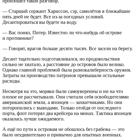
произошел такой разговор.
— Старший сержант Хариссон, сэр, самолётов в ближайшие
пять дней не будет. Все из-за погодных условий.
Десантироваться вы будете на воду.
— Вас понял, Питер. Известно ли что-нибудь об острове
и противнике?
— Говорят, врагов больше десяти тысяч. Все засели на берегу.
Десант тщательно подготавливался, но продовольствия
сильно не хватало, а расстояние до островов было велико.
Однако главной проблемой была разнокалиберность оружия.
Затраты на производство патронов превышали остальные
расходы.
Несмотря на это, моряки были самоуверенны и ни на что
плохое не рассчитывали. Они считали себя освободителями
американской земли, а японцев — захватчиками. Но они
поторопились с выводами. Только отойдя от последнего
порта, флот потерял два крейсера на минах. Тактика японцев
оказалась лучше ожидаемого.
А ещё по пути к островам не обошлось без грабежа — это
было неудивительно и привычно для опытных военных.