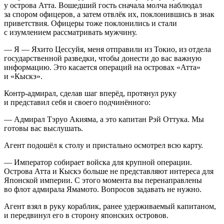
у острова
Атта
. Вошедший гость сначала молча наблюдал
за спором офицеров, а затем отвлёк их, поклонившись в знак
приветствия. Офицеры тоже поклонились и стали
с изумлением рассматривать мужчину.
— Я — Яхито Цессуйя, меня отправили из Токио, из отдела
государственной разведки, чтобы донести до вас важную
информацию. Это касается операций на островах «
Атта
»
и «
Кыскэ
».
Контр-адмирал, сделав шаг вперёд, протянул руку
и представил себя и своего подчинённого:
— Адмирал Тэруо Акияма, а это капитан Рэй Оттука. Мы
готовы вас выслушать.
Агент подошёл к столу и пристально осмотрел всю карту.
— Император собирает войска для крупной операции.
Острова
Атта и Кыскэ
больше не представляют интереса для
Японской империи. С этого момента вы перенаправлены
во флот адмирала Ямамото. Вопросов задавать не нужно.
Агент взял в руку кораблик, ранее удерживаемый капитаном,
и передвинул его в сторону японских островов.