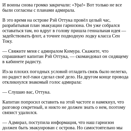
И воины снова громко закричали: «Ура!» Вот только не все
были согласны с планами адмирала.
В это время на острове Рэй Оттука провёл целый час,
разрабатывая план эвакуации гарнизона. Он уже собрался
оставаться там, но вдруг в голову пришла гениальная идея —
задействовать флот, а точнее подводную лодку класса Сен
Току.
— Свяжите меня с адмиралом Кимура. Скажите, что
спрашивает капитан Рэй Оттука, — скомандовал он сидящему
в кабинете радисту.
Из-за плохих погодных условий отладить связь было нелегко,
но радист всё-таки сделал своё дело. На другом конце провода
откликнулся знакомый голос адмирала:
— Слушаю вас, Оттука.
Капитан попросил оставить на этой частоте и намекнул, что
разговор секретный, и никто не должен знать о нем, поэтому
связист удалился.
— Адмирал, поступила информация, что наш гарнизон
должен быть эвакуирован с острова. Но самостоятельно мы