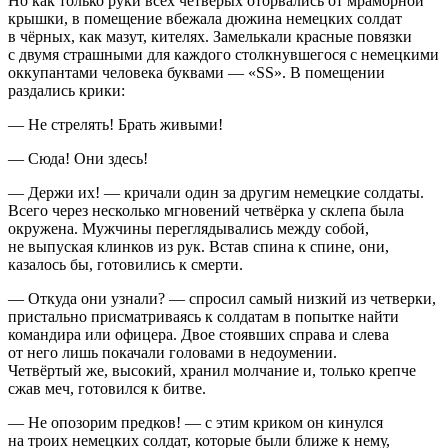
Но как только руки всех четверых оторвались от мраморной
крышки, в помещение вбежала дюжина немецких солдат
в чёрных, как мазут, кителях. Замелькали красные повязки
с двумя страшными для каждого столкнувшегося с немецкими
оккупантами человека буквами — «SS». В помещении
раздались крики:
— Не стрелять! Брать живыми!
— Сюда! Они здесь!
— Держи их! — кричали один за другим немецкие солдаты.
Всего через несколько мгновений четвёрка у склепа была
окружена. Мужчины переглядывались между собой,
не выпуская клинков из рук. Встав спина к спине, они,
казалось бы, готовились к смерти.
— Откуда они узнали? — спросил самый низкий из четверки,
пристально присматриваясь к солдатам в попытке найти
командира или офицера. Двое стоявших справа и слева
от него лишь покачали головами в недоумении.
Четвёртый же, высокий, хранил молчание и, только крепче
сжав меч, готовился к битве.
— Не опозорим предков! — с этим криком он кинулся
на троих немецких солдат, которые были ближе к нему,