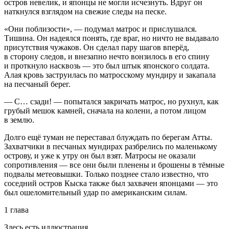
остров невелик, и японцы не могли исчезнуть. Вдруг он
наткнулся взглядом на свежие следы на песке.
«Они поблизости», — подумал матрос и прислушался.
Тишина. Он надеялся понять, где враг, но ничто не выдавало
присутствия чужаков. Он сделал пару шагов вперёд,
в сторону следов, и внезапно нечто вонзилось в его спину
и проткнуло насквозь — это был штык японского солдата.
Алая кровь заструилась по матросскому мундиру и закапала
на песчаный берег.
— С… сзади! — попытался закричать матрос, но рухнул, как
грубый мешок камней, сначала на колени, а потом лицом
в землю.
Долго ещё туман не переставал блуждать по берегам
Атты
.
Захватчики в песчаных мундирах разбрелись по маленькому
острову, и уже к утру он был взят. Матросы не оказали
сопротивления — все они были пленены и брошены в тёмные
подвалы метеовышки. Только позднее стало известно, что
соседний остров
Кыска
также был захвачен японцами — это
был ошеломительный удар по
америк
анским силам.
1 глава
Здесь есть иллюстрация