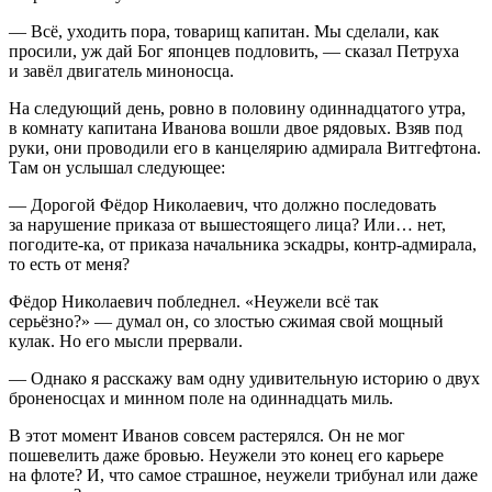
— Всё, уходить пора, товарищ капитан. Мы сделали, как
просили, уж дай Бог японцев подловить, — сказал Петруха
и завёл двигатель миноносца.
На следующий день, ровно в половину одиннадцатого утра,
в комнату капитана Иванова вошли двое рядовых. Взяв под
руки, они проводили его в канцелярию адмирала Витгефтона.
Там он услышал следующее:
— Дорогой Фёдор Николаевич, что должно последовать
за нарушение приказа от вышестоящего лица? Или… нет,
погодите-ка, от приказа начальника эскадры, контр-адмирала,
то есть от меня?
Фёдор Николаевич побледнел. «Неужели всё так
серьёзно?» — думал он, со злостью сжимая свой мощный
кулак. Но его мысли прервали.
— Однако я расскажу вам одну удивительную историю о двух
броненосцах и минном поле на одиннадцать миль.
В этот момент Иванов совсем растерялся. Он не мог
пошевелить даже бровью. Неужели это конец его карьере
на флоте? И, что самое страшное, неужели трибунал или даже