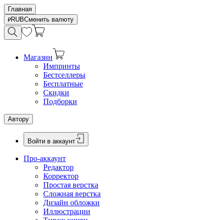
Главная
RUB
Сменить валюту
Магазин
Импринты
Бестселлеры
Бесплатные
Скидки
Подборки
Автору
Войти в аккаунт
Про-аккаунт
Редактор
Корректор
Простая верстка
Сложная верстка
Дизайн обложки
Иллюстрации