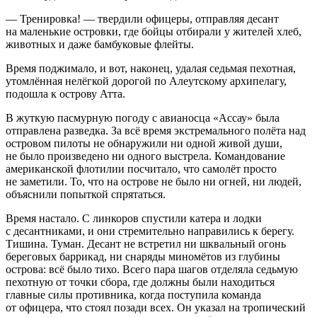
— Тренировка! — твердили офицеры, отправляя десант
на маленькие островки, где бойцы отбирали у жителей хлеб,
животных и даже бамбуковые флейты.
Время поджимало, и вот, наконец, удалая седьмая пехотная,
утомлённая нелёгкой дорогой по
Алеутскому
архипелагу,
подошла к острову
Атта
.
В жуткую пасмурную погоду с авианосца «Ассау» была
отправлена разведка. За всё время экстремального полёта над
островом пилоты не обнаружили ни одной живой души,
не было произведено ни одного выстрела. Командование
американской флотилии посчитало, что самолёт просто
не заметили. То, что на острове не было ни огней, ни людей,
объяснили попыткой спрятаться.
Время настало. С линкоров спустили катера и лодки
с десантниками, и они стремительно направились к берегу.
Тишина. Туман. Десант не встретил ни шквальный огонь
береговых баррикад, ни снаряды миномётов из глубины
острова: всё было тихо. Всего пара шагов отделяла седьмую
пехотную от точки сбора, где должны были находиться
главные силы противника, когда поступила команда
от офицера, что стоял позади всех. Он указал на тропический