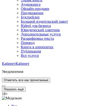
Тираж книги
Аудиокнига
Офлайн-продажи
Продвижение
Буктрейлер
Большой издательский пакет
Rideró для бизнеса
Юридический советник
Дополнительные услуги
Расшифровка текста
Перевод
Книги в аэропортах
Публикация
Все услуги
Кабинет
Кабинет
Уведомления
Отметить все как прочитанные
Показать ещё
18
+