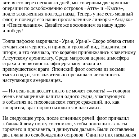
вот, всего через несколько дней, мы совершим две крупные
операции по освобождению островов
«Атта»
и
«Кыскэ»
,
подло захваченных полгода назад. Теперь у нас есть мощный
флот, и поведут его наши прославленные линкоры «Айдахо»
и «Пенсильвания». Давайте же воскликнем за нашу идею
и победу!
Толпа пафосно закричала: «Ура-а, Ура-а!» Скоро облака стали
сгущаться и чернеть, и приняли грозный вид. Надвигался
шторм, а это означало, что корабли приближались к заветному
Алеутскому
архипелагу. Среди матросов царила атмосфера
страха и нервозности: офицеры запугивали их
преимуществом врага. Японский флот состоял из восьми
тысяч солдат, что значительно превышало численность
наступающих
америк
анцев.
— Но ведь наш десант никто не может сломить! — говорил
очень напыщенный капитан одного судна, участвующего
в событиях на тихоокеанском театре сражений, но, как
говорится, враг порою находится в нас самих.
На следующее утро, после огненных речей, флот причалил
к ближайшему порту союзников, чтобы пополнить запасы
горючего и провианта, и двинуться дальше. Были составлены
два плана по освобождению островов. Один из них назывался