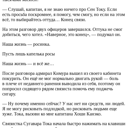
— Слушай, капитан, я не знаю ничего про Сен Току. Если
есть просьба поскромнее, я помогу, чем смогу, но если на этом
всё, то выбирайтесь оттуда… Конец связи.
На этом разговор двух офицеров завершился. Оттука не смог
добиться, чего хотел. «Наверное, это конец», — подумал он.
Наша жизнь — росинка.
Пусть лишь капелька росы
Наша жизнь — и всё же…
После разговора адмирал Кимура вышел из своего кабинета
по
курит
ь. Он ещё не мог нормально двигать рукой — боль
в плече от недавнего ранения выводила из себя, поэтому он
попросил сидящего рядом связиста помочь ему поджечь
сигар
у.
— Ну почему именно сейчас? У нас нет ни средств, ни людей.
Я не могу рисковать подлодкой, но рисковать людьми еще
хуже. Тока, вызови ко мне капитана Хоши Канэко.
Связистка Сугавара Тока начала быстро нажимать на клавиши