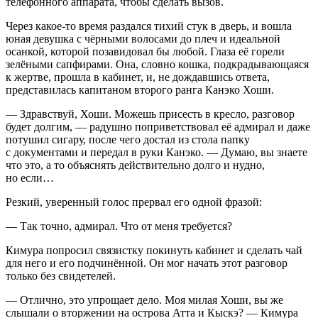
телефонного аппарата, чтобы сделать вызов.
Через какое-то время раздался тихий стук в дверь, и вошла
юная девушка с чёрными волосами до плеч и идеальной
осанкой, которой позавидовал бы любой. Глаза её горели
зелёными сапфирами. Она, словно кошка, подкрадывающаяся
к жертве, прошла в кабинет, и, не дождавшись ответа,
представилась капитаном второго ранга Канэко Хоши.
— Здравствуй, Хоши. Можешь присесть в кресло, разговор
будет долгим, — радушно поприветствовал её адмирал и даже
потушил
сигар
у, после чего достал из стола папку
с документами и передал в руки Канэко. — Думаю, вы знаете
что это, а то объяснять действительно долго и нудно,
но если…
Резкий, уверенный голос прервал его одной фразой:
— Так точно, адмирал. Что от меня требуется?
Кимура попросил связистку покинуть кабинет и сделать чай
для него и его подчинённой. Он мог начать этот разговор
только без свидетелей.
— Отлично, это упрощает дело. Моя милая Хоши, вы же
слышали о вторжении на острова Атта и Кыскэ? — Кимура