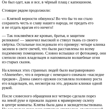
Он был одет, как и все, в чёрный плащ с капюшоном.
Стоящие рядом продолжили:
— Клятвой верности обязуюсь! Во что бы то ни стало
сохранить честь и славу нашего народа, не предать его
и не отдать врагам его ничего!
— Так поклянёмся же кровью, братья, и защитим
реликвии! — закончил высокий и стянул ткань со своего
свёртка. Остальные последовали его примеру: четыре клинка
засияли в свете свечей, что были расставлены по всему
подземному помещению. Словно вспышки от фотокамер, они
слепили своих владельцев и напоминали волшебные огни
из старых сказок.
На клинках этих странных людей было выгравировано
«Ahnenerbe», что в переводе с немецкого означало «наследие
предков». Длина самого оружия составляла половину роста
его владельцев, но, несмотря на это, держали клинки одной
рукой.
После словесного обращения все четверо сделали порез
на левой руке и прижали ладони к мраморному склепу
в центре комнаты. Клятва была дана и засвидетельствована.