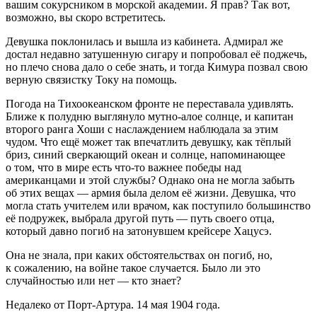
вашим сокурсником в морской академии. Я прав? Так вот,
возможно, вы скоро встретитесь.
Девушка поклонилась и вышла из кабинета. Адмирал же
достал недавно затушенную
сигар
у и попробовал её поджечь,
но плечо снова дало о себе знать, и тогда Кимура позвал свою
верную связистку Току на помощь.
Погода на Тихоокеанском фронте не переставала удивлять.
Ближе к полудню выглянуло мутно-алое солнце, и капитан
второго ранга Хоши с наслаждением наблюдала за этим
чудом. Что ещё может так впечатлить девушку, как тёплый
бриз, синий сверкающий океан и солнце, напоминающее
о том, что в мире есть что-то важнее победы над
американцами и этой службы? Однако она не могла забыть
об этих вещах — армия была делом её жизни. Девушка, что
могла стать учителем или врачом, как поступило большинство
её подружек, выбрала другой путь — путь своего отца,
который давно погиб на затонувшем крейсере Хацусэ.
Она не знала, при каких обстоятельствах он погиб, но,
к сожалению, на войне такое случается. Было ли это
случайностью или нет — кто знает?
Недалеко от Порт-Артура. 14 мая 1904 года.