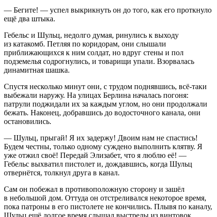
— Бегите! — успел выкрикнуть он до того, как его проткнуло
ещё два штыка.
Гебельс и Шульц, недолго думая, ринулись к выходу
из катакомб. Петляя по коридорам, они слышали
приближающихся к ним солдат, но вдруг стены и пол
подземелья содрогнулись, и товарищи упали. Взорвалась
динамитная шашка.
Спустя несколько минут они, с трудом поднявшись, всё-таки
выбежали наружу. На улицах Берлина началась погоня:
патрули поджидали их за каждым углом, но они продолжали
бежать. Наконец, добравшись до водосточного канала, они
остановились.
— Шульц, прыгай! Я их задержу! Двоим нам не спастись!
Будем честны, только одному суждено выполнить клятву. Я
уже отжил своё! Передай Элизабет, что я люблю её! —
Гебельс выхватил пистолет и, дождавшись, когда Шульц
отвернётся, толкнул друга в канал.
Сам он побежал в противоположную сторону и зашёл
в небольшой дом. Оттуда он отстреливался некоторое время,
пока патроны в его пистолете не кончились. Плывя по каналу,
Шульц ещё долгое время слышал выстрелы из винтовок