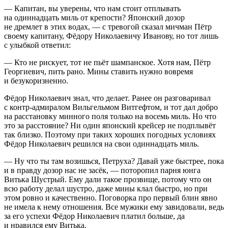
— Капитан, вы уверены, что нам стоит отплывать
на одиннадцать миль от крепости? Японский дозор
не дремлет в этих водах, — с тревогой сказал мичман Пётр
своему капитану, Фёдору Николаевичу Иванову, но тот лишь
с улыбкой ответил:
— Кто не рискует, тот не пьёт
шампанск
ое. Хотя нам, Пётр
Георгиевич, пить рано. Мины ставить нужно вовремя
и безукоризненно.
Фёдор Николаевич знал, что делает. Ранее он разговаривал
с контр-адмиралом Вильгельмом Витгефтом, и тот дал добро
на расстановку минного поля только на восемь миль. Но что
это за расстояние? Ни один японский крейсер не подплывёт
так близко. Поэтому при таких хороших погодных условиях
Фёдор Николаевич решился на свои одиннадцать миль.
— Ну что ты там возишься, Петруха? Давай уже быстрее, пока
и в правду дозор нас не засёк, — поторопил парня юнга
Витька Шустрый. Ему дали такое прозвище, потому что он
всю работу делал шустро, даже мины клал быстро, но при
этом ровно и качественно. Поговорка про первый блин явно
не имела к нему отношения. Все мужики ему завидовали, ведь
за его успехи Фёдор Николаевич платил больше, да
и нравился ему Витька.