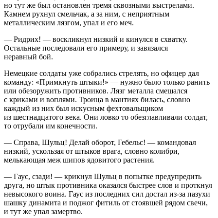
но тут же был остановлен тремя сквозными выстрелами.
Камнем рухнул смельчак, а за ним, с неприятным
металлическим лязгом, упал и его меч.
— Ридрих! — воскликнул низкий и кинулся в схватку.
Остальные последовали его примеру, и завязался
неравный бой.
Немецкие солдаты уже собрались стрелять, но офицер дал
команду: «Примкнуть штыки!» — нужно было только ранить
или обезоружить противников. Лязг металла смешался
с криками и воплями. Троица в мантиях билась, словно
каждый из них был искусным фехтовальщиком
из шестнадцатого века. Они ловко то обезглавливали солдат,
то отрубали им конечности.
— Справа, Шульц! Делай оборот, Гебельс! — командовал
низкий, ускользая от штыков врага, словно колибри,
мелькающая меж шипов ядовитого растения.
— Гаус, сзади! — крикнул Шульц в попытке предупредить
друга, но штык противника оказался быстрее слов и проткнул
невысокого воина. Гаус из последних сил достал из-за пазухи
шашку динамита и поджог фитиль от стоявшей рядом свечи,
и тут же упал замертво.