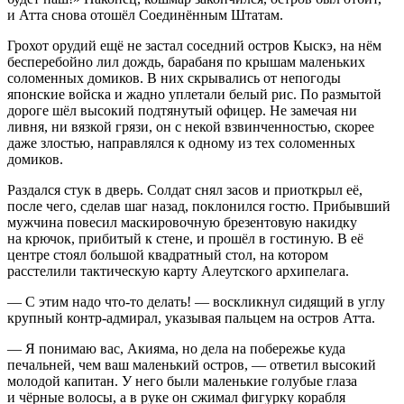
и
Атта
снова отошёл Соединённым Штатам.
Грохот орудий ещё не застал соседний остров Кыскэ, на нём
бесперебойно лил дождь, барабаня по крышам маленьких
соломенных домиков. В них скрывались от непогоды
японские войска и жадно уплетали белый рис. По размытой
дороге шёл высокий подтянутый офицер. Не замечая ни
ливня, ни вязкой грязи, он с некой взвинченностью, скорее
даже злостью, направлялся к одному из тех соломенных
домиков.
Раздался стук в дверь. Солдат снял засов и приоткрыл её,
после чего, сделав шаг назад, поклонился гостю. Прибывший
мужчина повесил маскировочную брезентовую накидку
на крючок, прибитый к стене, и прошёл в гостиную. В её
центре стоял большой квадратный стол, на котором
расстелили тактическую карту Алеутского архипелага.
— С этим надо что-то делать! — воскликнул сидящий в углу
крупный контр-адмирал, указывая пальцем на остров
Атта
.
— Я понимаю вас, Акияма, но дела на побережье куда
печальней, чем ваш маленький остров, — ответил высокий
молодой капитан. У него были маленькие голубые глаза
и чёрные волосы, а в руке он сжимал фигурку корабля