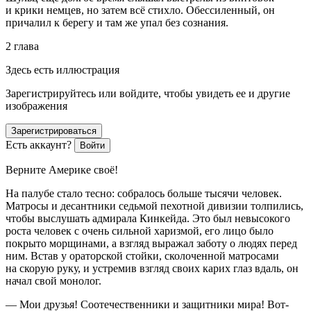
и крики немцев, но затем всё стихло. Обессиленный, он
причалил к берегу и там же упал без сознания.
2 глава
Здесь есть иллюстрация
Зарегистрируйтесь или войдите, чтобы увидеть ее и другие
изображения
Зарегистрироваться
Есть аккаунт?
Войти
Верните
Америк
е своё!
На палубе стало тесно: собралось больше тысячи человек.
Матросы и десантники седьмой пехотной дивизии толпились,
чтобы выслушать адмирала Кинкейда. Это был невысокого
роста человек с очень сильной харизмой, его лицо было
покрыто морщинами, а взгляд выражал заботу о людях перед
ним. Встав у ораторской стойки, сколоченной матросами
на скорую руку, и устремив взгляд своих карих глаз вдаль, он
начал свой монолог.
— Мои друзья! Соотечественники и защитники мира! Вот-