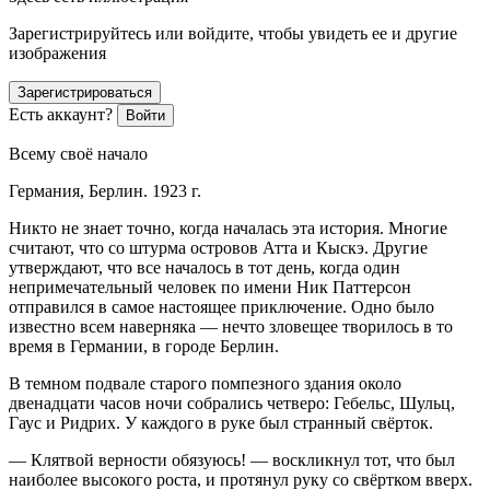
Зарегистрируйтесь или войдите, чтобы увидеть ее и другие
изображения
Зарегистрироваться
Есть аккаунт?
Войти
Всему своё начало
Германия, Берлин. 1923 г.
Никто не знает точно, когда началась эта история. Многие
считают, что со штурма островов Атта и Кыскэ. Другие
утверждают, что все началось в тот день, когда один
непримечательный человек по имени Ник Паттерсон
отправился в самое настоящее приключение. Одно было
известно всем наверняка — нечто зловещее творилось в то
время в Германии, в городе Берлин.
В темном подвале старого помпезного здания около
двенадцати часов ночи собрались четверо: Гебельс, Шульц,
Гаус и Ридрих. У каждого в руке был странный свёрток.
— Клятвой верности обязуюсь! — воскликнул тот, что был
наиболее высокого роста, и протянул руку со свёртком вверх.