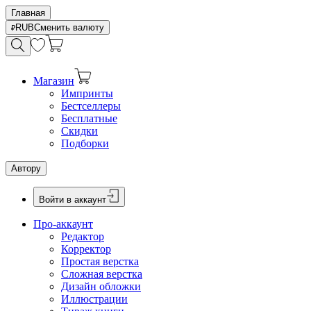
Главная
RUB
Сменить валюту
Магазин
Импринты
Бестселлеры
Бесплатные
Скидки
Подборки
Автору
Войти в аккаунт
Про-аккаунт
Редактор
Корректор
Простая верстка
Сложная верстка
Дизайн обложки
Иллюстрации