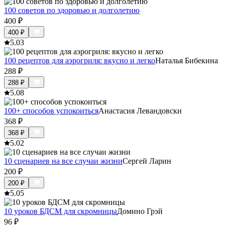
100 советов по здоровью и долголетию
400
₽
400
₽
5.0
3
100 рецептов для аэрогриля: вкусно и легко
Наталья Бибекина
288
₽
288
₽
5.0
8
100+ способов успокоиться
Анастасия Левандовски
368
₽
368
₽
5.0
2
10 сценариев на все случаи жизни
Сергей Ларин
200
₽
200
₽
5.0
5
10 уроков БДСМ для скромницы
Домино Грэй
96
₽