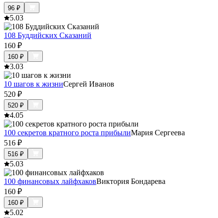
96
₽
5.0
3
108 Буддийских Сказаний
160
₽
160
₽
3.0
3
10 шагов к жизни
Сергей Иванов
520
₽
520
₽
4.0
5
100 секретов кратного роста прибыли
Мария Сергеева
516
₽
516
₽
5.0
3
100 финансовых лайфхаков
Виктория Бондарева
160
₽
160
₽
5.0
2