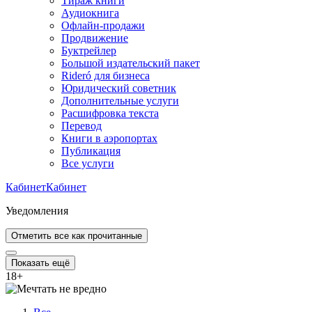
Тираж книги
Аудиокнига
Офлайн-продажи
Продвижение
Буктрейлер
Большой издательский пакет
Rideró для бизнеса
Юридический советник
Дополнительные услуги
Расшифровка текста
Перевод
Книги в аэропортах
Публикация
Все услуги
Кабинет
Кабинет
Уведомления
Отметить все как прочитанные
Показать ещё
18
+