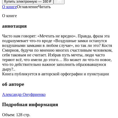
Купить
электронную — 160 ₽
О книге
Оглавление
Читать
О книге
аннотация
Часто нам говорят: «Мечтать не вредно». Правда, фраза эта
подразумевает что-то вроде «Воздушные замки останутся
воздушными замками в любом случае», но так ли это? Костя
Смирнов, будучи по мнению многих счастливым человеком,
себя таковым не считает. Избрав путь мечты, люди часто
теряют всё, что имели до этого… Но может ли что-то новое,
что-то действительно важное заполнить образовавшуюся
дыру?..
Книга публикуется в авторской орфографии и пунктуации
об авторе
Александр Онуфриенко
Подробная информация
Объем:
128
стр.