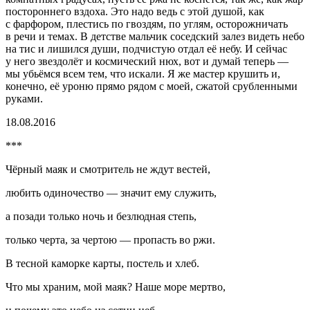
постороннего вздоха. Это надо ведь с этой душой, как
с фарфором, плестись по гвоздям, по углям, осторожничать
в речи и темах. В детстве мальчик соседский залез видеть небо
на тис и лишился души, подчистую отдал её небу. И сейчас
у него звездолёт и космический нюх, вот и думай теперь —
мы убьёмся всем тем, что искали. Я же мастер крушить и,
конечно, её уроню прямо рядом с моей, сжатой срубленными
руками.
18.08.2016
***
Чёрный маяк и смотритель не ждут вестей,
любить одиночество — значит ему служить,
а позади только ночь и безлюдная степь,
только черта, за чертою — пропасть во ржи.
В тесной каморке карты, постель и хлеб.
Что мы храним, мой маяк? Наше море мертво,