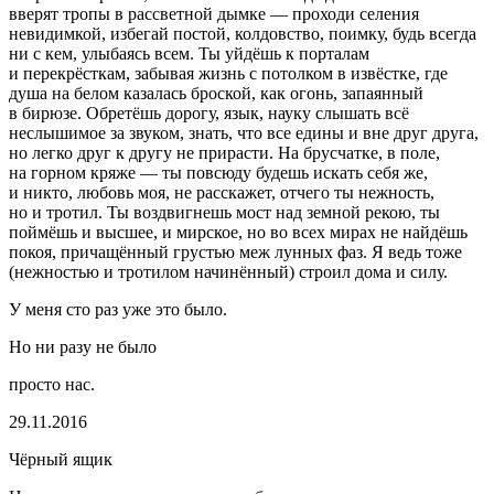
вверят тропы в рассветной дымке — проходи селения
невидимкой, избегай постой, колдовство, поимку, будь всегда
ни с кем, улыбаясь всем. Ты уйдёшь к порталам
и перекрёсткам, забывая жизнь с потолком в извёстке, где
душа на белом казалась броской, как огонь, запаянный
в бирюзе. Обретёшь дорогу, язык, науку слышать всё
неслышимое за звуком, знать, что все едины и вне друг друга,
но легко друг к другу не прирасти. На брусчатке, в поле,
на горном кряже — ты повсюду будешь искать себя же,
и никто, любовь моя, не расскажет, отчего ты нежность,
но и
тротил
. Ты воздвигнешь мост над земной рекою, ты
поймёшь и высшее, и мирское, но во всех мирах не найдёшь
покоя, причащённый грустью меж лунных фаз. Я ведь тоже
(нежностью и
тротил
ом начинённый) строил дома и силу.
У меня сто раз уже это было.
Но ни разу не было
просто нас.
29.11.2016
Чёрный ящик