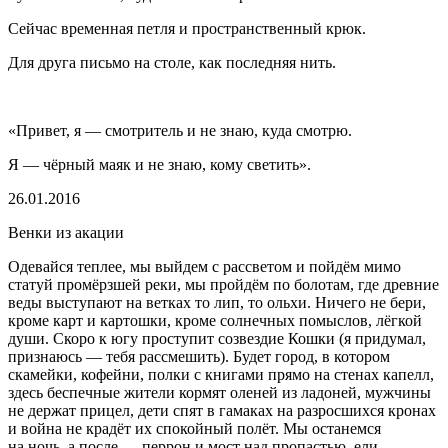
Сейчас временная петля и пространственный крюк.
Для друга письмо на столе, как последняя нить.
«Привет, я — смотритель и не знаю, куда смотрю.
Я — чёрный маяк и не знаю, кому светить».
26.01.2016
Венки из акации
Одевайся теплее, мы выйдем с рассветом и пойдём мимо
статуй промёрзшей реки, мы пройдём по болотам, где древние
веды выступают на ветках то лип, то ольхи. Ничего не бери,
кроме карт и картошки, кроме солнечных помыслов, лёгкой
души. Скоро к югу проступит созвездие Кошки (я придумал,
признаюсь — тебя рассмешить). Будет город, в котором
скамейки, кофейни, полки с книгами прямо на стенах капелл,
здесь беспечные жители кормят оленей из ладоней, мужчины
не держат прицел, дети спят в гамаках на разросшихся кронах
и война не крадёт их спокойный полёт. Мы останемся
на ночь, а после — перрон и мост над пропастью, ели,