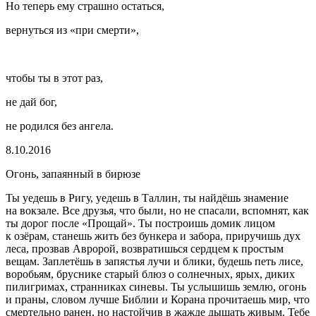
Но теперь ему страшно остаться,
вернуться из «при смерти»,
чтобы ты в этот раз,
не дай бог,
не родился без ангела.
8.10.2016
Огонь, запаянный в бирюзе
Ты уедешь в Ригу, уедешь в Таллин, ты найдёшь знамение
на вокзале. Все друзья, что были, но не спасали, вспомнят, как
ты дорог после «Прощай». Ты построишь домик лицом
к озёрам, станешь жить без бункера и забора, приручишь дух
леса, прозвав Авророй, возвратишься сердцем к простым
вещам. Заплетёшь в запястья лучи и блики, будешь петь лисе,
воробьям, бруснике старый блюз о солнечных, ярых, диких
пилигримах, странниках синевы. Ты услышишь землю, огонь
и праны, словом лучше Библии и Корана прочитаешь мир, что
смертельно ранен, но настойчив в жажде дышать живым. Тебе