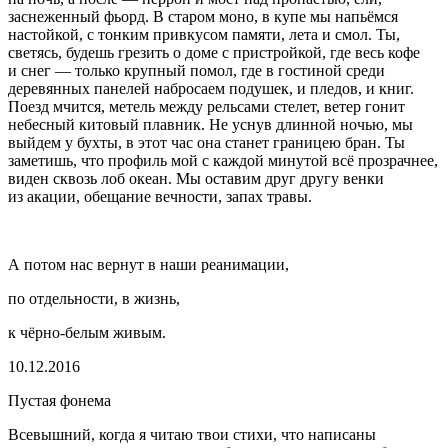
заснеженный фьорд. В старом моно, в купе мы напьёмся
настойкой, с тонким привкусом памяти, лета и смол. Ты,
светясь, будешь грезить о доме с пристройкой, где весь кофе
и снег — только крупный помол, где в гостиной среди
деревянных панелей набросаем подушек, и пледов, и книг.
Поезд мчится, метель между рельсами стелет, ветер гонит
небесный китовый плавник. Не уснув длинной ночью, мы
выйдем у бухты, в этот час она станет границею бран. Ты
заметишь, что профиль мой с каждой минутой всё прозрачнее,
виден сквозь лоб океан. Мы оставим друг другу венки
из акации, обещание вечности, запах травы.
А потом нас вернут в наши реанимации,
по отдельности, в жизнь,
к чёрно-белым живым.
10.12.2016
Пустая фонема
Всевышний, когда я читаю твои стихи, что написаны