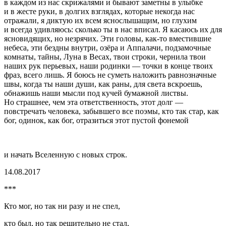
в каждом из нас скрижалями и бывают заметны в улыбке
и в жесте руки, в долгих взглядах, которые некогда нас
отражали, я диктую их всем яснослышащим, но глухим
и всегда удивляюсь: сколько ты в нас вписал. Я касаюсь их для
ясновидящих, но незрячих. Эти головы, как-то вместившие
небеса, эти бездны внутри, озёра и Аппалачи, подзамочные
комнаты, тайны, Луна в Весах, твои строки, чернила твои
наших рук перьевых, наши родинки — точки в конце твоих
фраз, всего лишь. Я боюсь не суметь наложить равнозначные
швы, когда ты наши души, как раны, для света
вскро
ешь,
обнажишь наши мысли под кучей бумажной листвы.
Но страшнее, чем эта ответственность, этот долг —
повстречать человека, забывшего все поэмы, кто так стар, как
бог, одинок, как бог, отразиться этот пустой фонемой
и начать Вселенную с новых строк.
14.08.2017
***
Кто мог, но так ни разу и не спел,
кто был, но так решительно не стал,