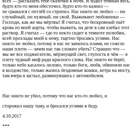
всех — рассказать тебе сказочки к ночи. Я ходил тёмный весь,
будто кто-то меня обесточил, будто кто-то казнил —
не срывался с петлёй со стропил. Нас никто не любил — ни
случайный, ни нужный, ни свой. Выживают любовники —
Господи, как же мы мёртвы! Я считал, что бескровный пьёт
кровь из моей аорты, чтобы выжить, на деле я сам хлебал этот
раствор. Я считал — где-то некто сидит в темноте нелюбви,
всей прохлады моей к нему, тщетно бросаясь углями. Нас
никто не любил, потому в нас не занялось пламя, не сожгло
наши плоти — зачем нас так сложно убить? Страшно что —
мы же все поджигатели, мёрзнущий свет, глупость в чём — я
плету чудный миф ради красного слова. Нас никто не берёг,
только небо касалось лилово, только боги, любя, обвиняли нас
в колдовстве, только жались бездомные кошки, ветра на мосту,
там вчера я застыл, разминувшись с автомобилем.
Нас никто не убил, потому что нас кто-то любил, и
сторожил нашу тьму, и бросался углями в беду.
4.10.2017
***