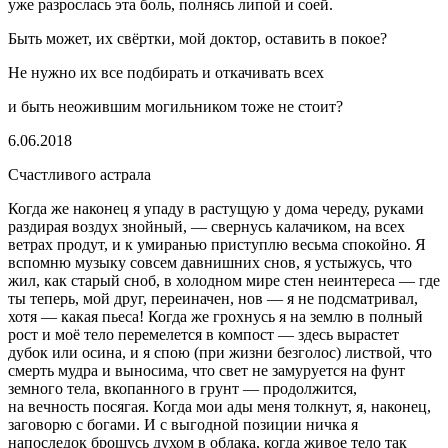
уже разрослась эта боль, полнясь липой и соей.
Быть может, их свёртки, мой доктор, оставить в покое?
Не нужно их все подбирать и откачивать всех
и быть неожившим могильником тоже не стоит?
6.06.2018
Счастливого астрала
Когда же наконец я упаду в растущую у дома череду, руками
раздирая воздух знойный, — свернусь калачиком, на всех
ветрах продут, и к умиранью приступлю весьма спокойно. Я
вспомню музыку совсем давнишних снов, я устыжусь, что
жил, как старый сноб, в холодном мире стен неинтереса — где
ты теперь, мой друг, переиначен, нов — я не подсматривал,
хотя — какая пьеса! Когда же грохнусь я на землю в полный
рост и моё тело перемелется в компост — здесь вырастет
дубок или осина, и я спою (при жизни безголос) листвой, что
смерть мудра и выносима, что свет не замуруется на фунт
земного тела, вкопанного в грунт — продолжится,
на вечность посягая. Когда мои ады меня толкнут, я, наконец,
заговорю с богами. И с выгодной позиции ничка я
напоследок брошусь духом в облака, когда живое тело так