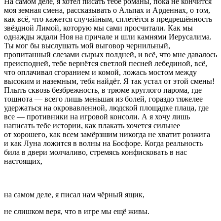
На самом деле, я хотел писать тебе романы, пока не кончится
моя земная смена, рассказывать о Альпах и Арденнах, о том,
как всё, что кажется случайным, сплетётся в предрешённость
звёздной Лимой, которую мы сами просчитали. Как мы
однажды ждали Ноя на причале и шли камнями Иерусалима.
Ты мог бы выслушать мой выговор чернильный,
пропитанный слезами сырых полдней, и всё, что мне давалось
преисподней, тебе вернётся светлой песней лебединой, всё,
что оплачивал сгоранием и комой, ложась мостом между
высоким и наземным, тебя найдёт. Я так устал от этой смены!
Плыть сквозь безбрежность, в трюме круглого парома, где
тошнота — всего лишь меньшая из болей, гораздо тяжелее
удержаться на окровавленной, людской площадке плаца, где
все — противники на игровой консоли. А я хочу лишь
написать тебе истории, как плакать хочется сильнее
от хорошего, как всем замёрзшим никогда не хватит розжига
и как Луна ложится в волны на Босфоре. Когда реальность
била в двери молчаливо, стремясь конфисковать в нас
настоящих,
на самом деле, я писал нам чёрный ящик,
не слишком веря, что в игре мы ещё живы.