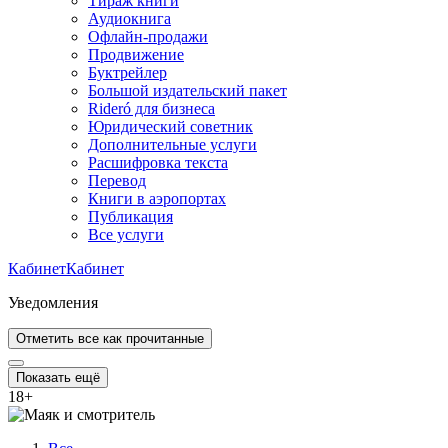
Тираж книги
Аудиокнига
Офлайн-продажи
Продвижение
Буктрейлер
Большой издательский пакет
Rideró для бизнеса
Юридический советник
Дополнительные услуги
Расшифровка текста
Перевод
Книги в аэропортах
Публикация
Все услуги
Кабинет
Кабинет
Уведомления
Отметить все как прочитанные
Показать ещё
18
+