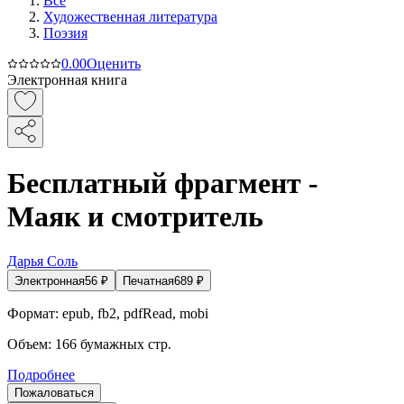
Все
Художественная литература
Поэзия
0.0
0
Оценить
Электронная книга
Бесплатный фрагмент -
Маяк и смотритель
Дарья Соль
Электронная
56
₽
Печатная
689
₽
Формат:
epub, fb2, pdfRead, mobi
Объем:
166
бумажных стр.
Подробнее
Пожаловаться