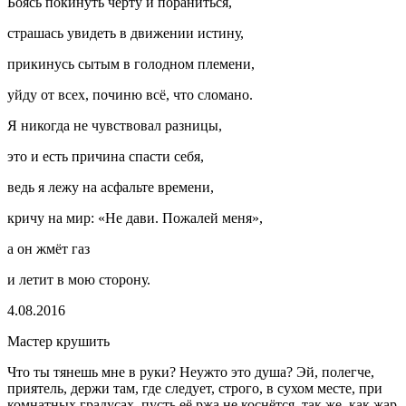
Боясь покинуть черту и пораниться,
страшась увидеть в движении истину,
прикинусь сытым в голодном племени,
уйду от всех, починю всё, что сломано.
Я никогда не чувствовал разницы,
это и есть причина спасти себя,
ведь я лежу на асфальте времени,
кричу на мир: «Не дави. Пожалей меня»,
а он жмёт газ
и летит в мою сторону.
4.08.2016
Мастер крушить
Что ты тянешь мне в руки? Неужто это душа? Эй, полегче,
приятель, держи там, где следует, строго, в сухом месте, при
комнатных градусах, пусть её ржа не коснётся, так же, как жар