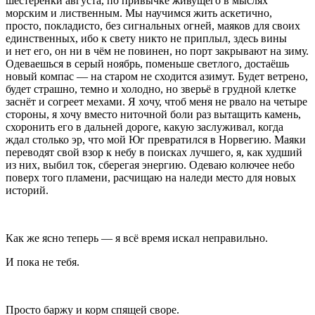
шестерёнки августа, по привычке живущего в мыслях
морским и лиственным. Мы научимся жить аскетично,
просто, покладисто, без сигнальных огней, маяков для своих
единственных, ибо к свету никто не приплыл, здесь вины
и нет его, он ни в чём не повинен, но порт закрывают на зиму.
Одеваешься в серый ноябрь, поменьше светлого, достаёшь
новый компас — на старом не сходится азимут. Будет ветрено,
будет страшно, темно и холодно, но зверьё в грудной клетке
заснёт и согреет мехами. Я хочу, чтоб меня не рвало на четыре
стороны, я хочу вместо ниточной боли раз вытащить камень,
схоронить его в дальней дороге, какую заслуживал, когда
ждал столько эр, что мой Юг превратился в Норвегию. Маяки
переводят свой взор к небу в поисках лучшего, я, как худший
из них, выбил ток, сберегая энергию. Одеваю колючее небо
поверх того пламени, расчищаю на наледи место для новых
историй.
Как же ясно теперь — я всё время искал неправильно.
И пока не тебя.
Просто баржу и корм спящей своре.