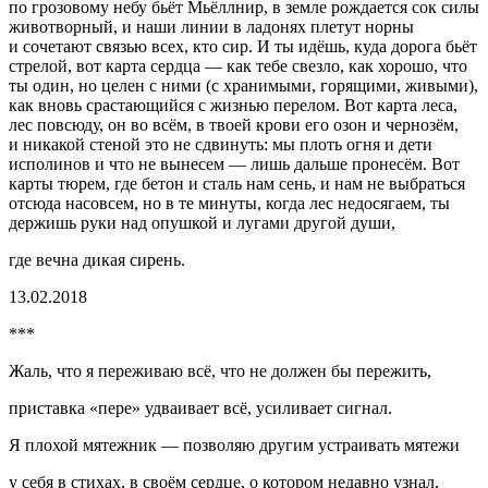
по грозовому небу бьёт Мьёллнир, в земле рождается сок силы
животворный, и наши линии в ладонях плетут норны
и сочетают связью всех, кто сир. И ты идёшь, куда дорога бьёт
стрелой, вот карта сердца — как тебе свезло, как хорошо, что
ты один, но целен с ними (с хранимыми, горящими, живыми),
как вновь срастающийся с жизнью перелом. Вот карта леса,
лес повсюду, он во всём, в твоей крови его озон и чернозём,
и никакой стеной это не сдвинуть: мы плоть огня и дети
исполинов и что не вынесем — лишь дальше пронесём. Вот
карты тюрем, где бетон и сталь нам сень, и нам не выбраться
отсюда насовсем, но в те минуты, когда лес недосягаем, ты
держишь руки над опушкой и лугами другой души,
где вечна дикая сирень.
13.02.2018
***
Жаль, что я переживаю всё, что не должен бы пережить,
приставка «пере» удваивает всё, усиливает сигнал.
Я плохой мятежник — позволяю другим устраивать мятежи
у себя в стихах, в своём сердце, о котором недавно узнал,