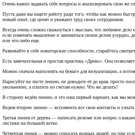
Очень важно задавать себе вопросы и анализировать свои же о
Пусть даже вы ищите работу ради того, чтобы как можно быстр
новый опыт, где ценят и уважают труд своих сотрудников.
Всегда очень сложно свыкнуться с мыслью, что любимое дело мо
если поменять мышление и заниматься своим делом усердно, д
или что-либо еще.
Развивайте в себе новаторские способности, старайтесь смотре
Есть замечательная и простая практика «Древо». Она позволяе
Можно сначала выполнять на бумаге для визуализации, а потом 
Нарисуйте на листе линию, не доводите её до края, просто пос
увольнение, а платить по счетам нужно. Что же делать?
В сторону ведём линию, и это наш первый вариант, как мы мо
Ведем второю линию — вспомнить все свои контакты и узнать 
Третья линия от дерева — написать резюме или вопрос о вакан
листики на большой ветке.
Четвертая линия — можно спросить родных людей, но при услови