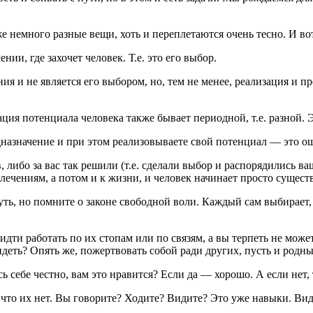
же немного разные вещи, хоть и переплетаются очень тесно. И во
и, где захочет человек. Т.е. это его выбор.
ия и не является его выбором, но, тем не менее, реализация и 
ция потенциала человека также бывает периодной, т.е. разной. 
дназначение и при этом реализовываете свой потенциал — это о
в, либо за вас так решили (т.е. сделали выбор и распорядились 
лечениям, а потом и к жизни, и человек начинает просто существ
уть, но помните о законе свободной воли. Каждый сам выбирает, 
идти работать по их стопам или по связям, а вы терпеть не може
деть? Опять же, пожертвовать собой ради других, пусть и родны
сь себе честно, вам это нравится? Если да — хорошо. А если не
что их нет. Вы говорите? Ходите? Видите? Это уже навыки. Видит