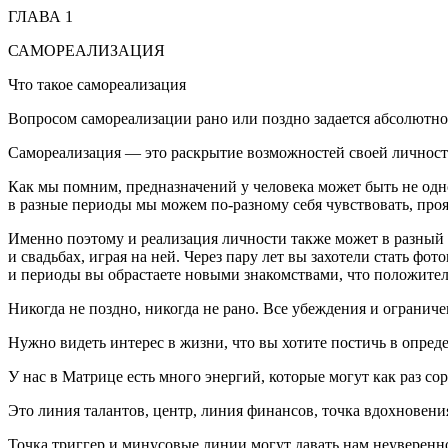
ГЛАВА 1
САМОРЕАЛИЗАЦИЯ
Что такое самореализация
Вопросом самореализации рано или поздно задается абсолютно
Самореализация — это раскрытие возможностей своей личност
Как мы помним, предназначений у человека может быть не одно 
в разные периоды мы можем по-разному себя чувствовать, проя
Именно поэтому и реализация личности также может в разный п
и свадьбах, играя на ней. Через пару лет вы захотели стать фо
и периоды вы обрастаете новыми знакомствами, что положител
Никогда не поздно, никогда не рано. Все убеждения и ограниче
Нужно видеть интерес в жизни, что вы хотите постичь в опред
У нас в Матрице есть много энергий, которые могут как раз с
Это линия талантов, центр, линия финансов, точка вдохновени
Точка триггер и минусовые линии могут давать нам неувереннос