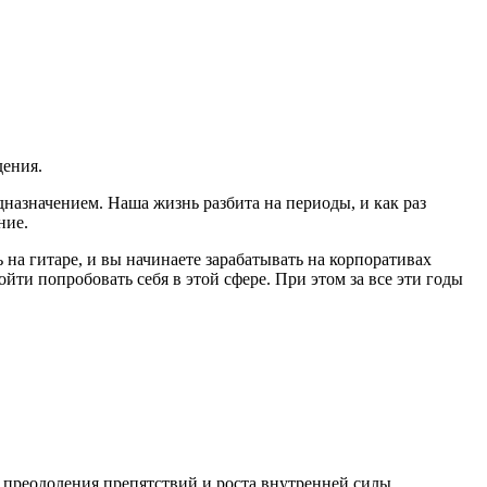
дения.
едназначением. Наша жизнь разбита на периоды, и как раз
ние.
на гитаре, и вы начинаете зарабатывать на корпоративах
ойти попробовать себя в этой сфере. При этом за все эти годы
я преодоления препятствий и роста внутренней силы,