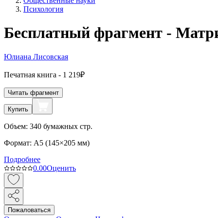
Общественные науки
Психология
Бесплатный фрагмент - Матр
Юлиана Лисовская
Печатная
книга -
1 219₽
Читать фрагмент
Купить
Объем:
340
бумажных стр.
Формат:
A5 (
145×205 мм
)
Подробнее
0.0
0
Оценить
Пожаловаться