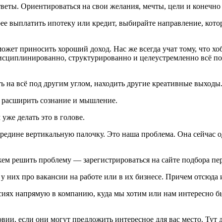
тветы. Ориентироваться на свои желания, мечты, цели и конечно
ее выплатить ипотеку или кредит, выбирайте направление, кото
жет приносить хороший доход. Нас же всегда учат тому, что хоб
исциплинированно, структурированно и целеустремленно всё пол
ть на всё под другим углом, находить другие креативные выходы
т расширить сознание и мышление.
уже делать это в голове.
ередине вертикальную палочку. Это наша проблема. Она сейчас о
жем решить проблему — зарегистрироваться на сайте подбора пе
у них про вакансии на работе или в их бизнесе. Причем отсюда
сиях напрямую в компанию, куда мы хотим или нам интересно бы
и, если они могут предложить интересное для вас место. Тут де