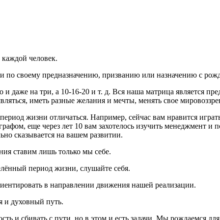
 каждой человек.
и по своему предназначению, призванию или назначению с рож
и даже на три, а 10-16-20 и т. д. Вся наша матрица является пр
вляться, иметь разные желания и мечты, менять свое мировоззре
ериод жизни отличаться. Например, сейчас вам нравится играть 
тографом, еще через лет 10 вам захотелось изучить менеджмент и п
ьно сказывается на вашем развитии.
ния ставим лишь только мы себе.
елённый период жизни, слушайте себя.
ориентировать в направлении движения нашей реализации.
я и духовный путь.
ть и сбивать с пути, но в этом и есть задачи. Мы рождаемся дл