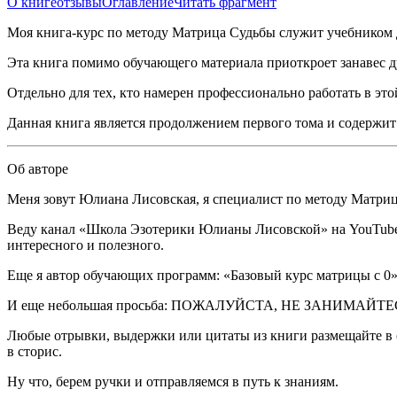
О книге
отзывы
Оглавление
Читать фрагмент
Моя книга-курс по методу Матрица Судьбы служит учебником 
Эта книга помимо обучающего материала приоткроет занавес д
Отдельно для тех, кто намерен профессионально работать в это
Данная книга является продолжением первого тома и содержи
Об авторе
Меня зовут Юлиана Лисовская, я специалист по методу Матриц
Веду канал «Школа Эзотерики Юлианы Лисовской» на YouTube и
интересного и полезного.
Еще я автор обучающих программ: «Базовый курс матрицы с 0»
И еще небольшая просьба: ПОЖАЛУЙСТА, НЕ ЗАНИМАЙ
Любые отрывки, выдержки или цитаты из книги размещайте в с
в сторис.
Ну что, берем ручки и отправляемся в путь к знаниям.