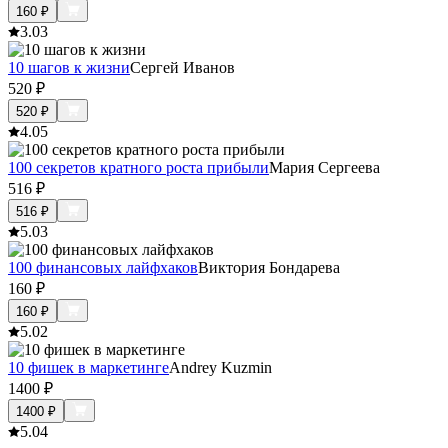
160
₽
3.0
3
10 шагов к жизни
Сергей Иванов
520
₽
520
₽
4.0
5
100 секретов кратного роста прибыли
Мария Сергеева
516
₽
516
₽
5.0
3
100 финансовых лайфхаков
Виктория Бондарева
160
₽
160
₽
5.0
2
10 фишек в маркетинге
Andrey Kuzmin
1400
₽
1400
₽
5.0
4