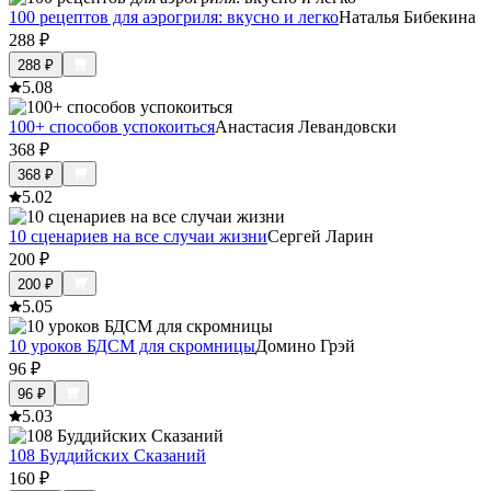
100 рецептов для аэрогриля: вкусно и легко
Наталья Бибекина
288
₽
288
₽
5.0
8
100+ способов успокоиться
Анастасия Левандовски
368
₽
368
₽
5.0
2
10 сценариев на все случаи жизни
Сергей Ларин
200
₽
200
₽
5.0
5
10 уроков БДСМ для скромницы
Домино Грэй
96
₽
96
₽
5.0
3
108 Буддийских Сказаний
160
₽