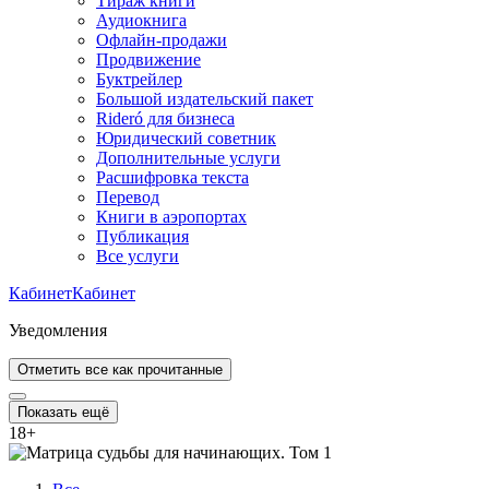
Тираж книги
Аудиокнига
Офлайн-продажи
Продвижение
Буктрейлер
Большой издательский пакет
Rideró для бизнеса
Юридический советник
Дополнительные услуги
Расшифровка текста
Перевод
Книги в аэропортах
Публикация
Все услуги
Кабинет
Кабинет
Уведомления
Отметить все как прочитанные
Показать ещё
18
+