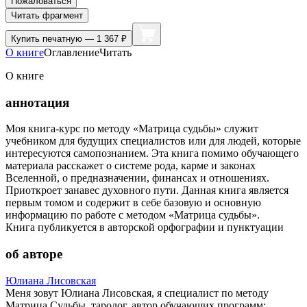
Пожаловаться
Читать фрагмент
Купить
печатную — 1 367 ₽
О книге
Оглавление
Читать
О книге
аннотация
Моя книга-курс по методу «Матрица судьбы» служит
учебником для будущих специалистов или для людей, которые
интересуются самопознанием. Эта книга помимо обучающего
материала расскажет о системе рода, карме и законах
Вселенной, о предназначении, финансах и отношениях.
Приоткроет занавес духовного пути. Данная книга является
первым томом и содержит в себе базовую и основную
информацию по работе с методом «Матрица судьбы».
Книга публикуется в авторской орфографии и пунктуации
об авторе
Юлиана Лисовская
Меня зовут Юлиана Лисовская, я специалист по методу
Матрица Судьбы, таролог, автор обучающих программ: