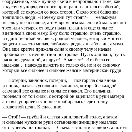
сооружению, как к лучику света в непроглядной тьме, как
к кусочку упорядоченного пространства в хаосе событий,
который ее окружал со всех сторон. Около этой башенки
толпились люди. «Почему они тут стоят?» — мелькнула
мысль у нее в голове, а тем временем маленький мальчик лет
трех или четырех от роду начал плакать и еще сильнее
вцепился в свою маму. Ему было страшно, очень страшно,
и единственный человек, родной человек, который мог его
защитить — это милая, любимая, родная и заботливая мама.
Она еще крепче прижала сына к своему телу и начала
пробиваться к непонятной постройке. Пусть хлипкой, пусть
наскоро сделанной, а вдруг?.. А может?.. Эта была ее
надежда… надежда выжить не только ей, но и ее сыночку,
который все сильнее и сильнее жался к материнской груди.
— Потерпи, зайчонок, потерпи, — повторяла она вновь
и вновь, пытаясь успокоить сынишку, который с каждой
секундой все сильнее и сильнее плакал. Его пальчики
побелели от той силы, с которой он вцепился в руки матери,
а та все упорнее и упорнее пробиралась через толпу
к заветной цели. К спасению.
— Стой! — грубый и слегка хрипловатый голос, а затем
и сильные мужские руки остановили женщину недалеко
от ступенек постройки. — Сначала заплати за двоих, а потом