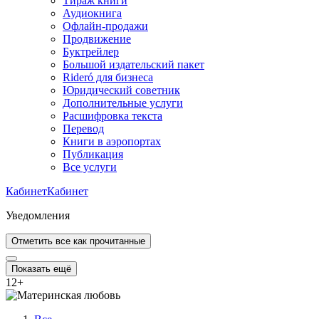
Тираж книги
Аудиокнига
Офлайн-продажи
Продвижение
Буктрейлер
Большой издательский пакет
Rideró для бизнеса
Юридический советник
Дополнительные услуги
Расшифровка текста
Перевод
Книги в аэропортах
Публикация
Все услуги
Кабинет
Кабинет
Уведомления
Отметить все как прочитанные
Показать ещё
12
+