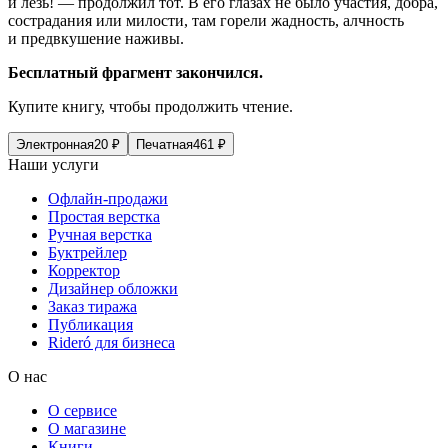
и лезь! — продолжил тот. В его глазах не было участия, добра,
сострадания или милости, там горели жадность, алчность
и предвкушение наживы.
Бесплатный фрагмент закончился.
Купите книгу, чтобы продолжить чтение.
Электронная
20
₽
Печатная
461
₽
Наши услуги
Офлайн-продажи
Простая верстка
Ручная верстка
Буктрейлер
Корректор
Дизайнер обложки
Заказ тиража
Публикация
Rideró для бизнеса
О нас
О сервисе
О магазине
Книги