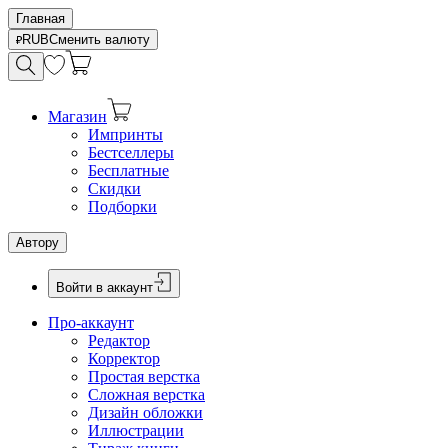
Главная
RUB
Сменить валюту
Магазин
Импринты
Бестселлеры
Бесплатные
Скидки
Подборки
Автору
Войти в аккаунт
Про-аккаунт
Редактор
Корректор
Простая верстка
Сложная верстка
Дизайн обложки
Иллюстрации