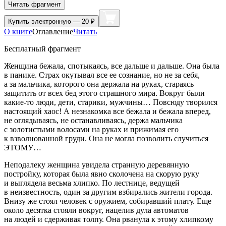
Читать фрагмент
Купить
электронную — 20 ₽
О книге
Оглавление
Читать
Бесплатный фрагмент
Женщина бежала, спотыкаясь, все дальше и дальше. Она была
в панике. Страх окутывал все ее сознание, но не за себя,
а за мальчика, которого она держала на руках, стараясь
защитить от всех бед этого страшного мира. Вокруг были
какие-то люди, дети, старики, мужчины… Повсюду творился
настоящий хаос! А незнакомка все бежала и бежала вперед,
не оглядываясь, не останавливаясь, держа мальчика
с золотистыми волосами на руках и прижимая его
к взволнованной груди. Она не могла позволить случиться
ЭТОМУ…
Неподалеку женщина увидела странную деревянную
постройку, которая была явно сколочена на скорую руку
и выглядела весьма хлипко. По лестнице, ведущей
в неизвестность, один за другим взбирались жители города.
Внизу же стоял человек с оружием, собиравший плату. Еще
около десятка стояли вокруг, нацелив дула автоматов
на людей и сдерживая толпу. Она рванула к этому хлипкому