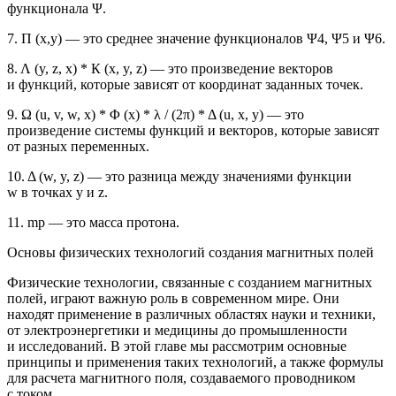
функционала Ψ.
7. Π (х,у) — это среднее значение функционалов Ψ4, Ψ5 и Ψ6.
8. Λ (y, z, x) * К (x, y, z) — это произведение векторов
и функций, которые зависят от координат заданных точек.
9. Ω (u, v, w, x) * Φ (x) * λ / (2π) * Δ (u, x, y) — это
произведение системы функций и векторов, которые зависят
от разных переменных.
10. Δ (w, y, z) — это разница между значениями функции
w в точках y и z.
11. mp — это масса протона.
Основы физических технологий создания магнитных полей
Физические технологии, связанные с созданием магнитных
полей, играют важную роль в современном мире. Они
находят применение в различных областях науки и техники,
от электроэнергетики и медицины до промышленности
и исследований. В этой главе мы рассмотрим основные
принципы и применения таких технологий, а также формулы
для расчета магнитного поля, создаваемого проводником
с током.