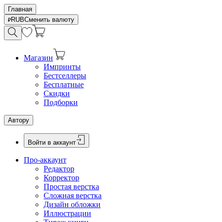
Главная
RUB
Сменить валюту
Магазин
Импринты
Бестселлеры
Бесплатные
Скидки
Подборки
Автору
Войти в аккаунт
Про-аккаунт
Редактор
Корректор
Простая верстка
Сложная верстка
Дизайн обложки
Иллюстрации