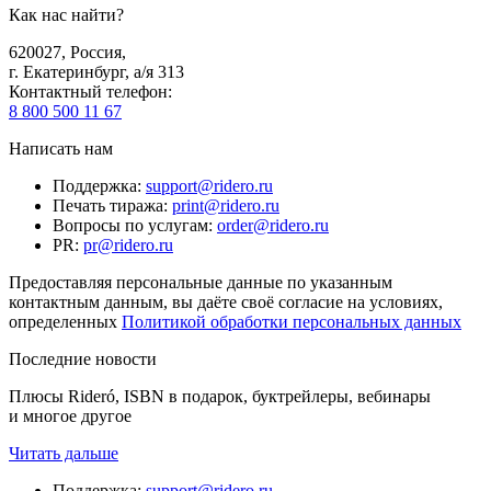
Как нас найти?
620027
,
Россия
,
г. Екатеринбург, а/я 313
Контактный телефон
:
8 800 500 11 67
Написать нам
Поддержка
:
support@ridero.ru
Печать тиража
:
print@ridero.ru
Вопросы по услугам
:
order@ridero.ru
PR
:
pr@ridero.ru
Предоставляя персональные данные по указанным
контактным данным, вы даёте своё согласие на условиях,
определенных
Политикой обработки персональных данных
Последние новости
Плюсы Rideró, ISBN в подарок, буктрейлеры, вебинары
и многое другое
Читать дальше
Поддержка
:
support@ridero.ru