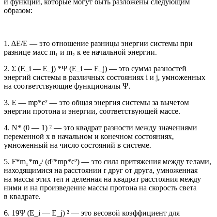
и функций, которые могут быть разложены следующим
образом:
1. ΔE/E — это отношение разницы энергии системы при
разнице масс m₁ и m₂ к ее начальной энергии.
2. Σ (E_i — E_j) *Ψ (E_i — E_j) — это сумма разностей
энергий системы в различных состояниях i и j, умноженных
на соответствующие функционалы Ψ.
3. E — mp*c² — это общая энергия системы за вычетом
энергии протона и энергии, соответствующей массе.
4. N* (0 — 1) ² — это квадрат разности между значениями
переменной x в начальном и конечном состояниях,
умноженный на число состояний в системе.
5. F*m₁*m₂/ (d²*mp*c²) — это сила притяжения между телами,
находящимися на расстоянии r друг от друга, умноженная
на массы этих тел и деленная на квадрат расстояния между
ними и на произведение массы протона на скорость света
в квадрате.
6. 19Ψ (E_i — E_j) ² — это весовой коэффициент для