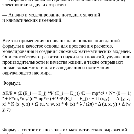
электронике и других отраслях.
— Анализ и моделирование погодных явлений
и климатических изменений.
Все эти применения основаны на использовании данной
формулы в качестве основы для проведения расчетов,
моделирования и создания сложных математических моделей.
Они способствуют развитию науки и технологий, улучшению
производительности и качества жизни, а также открывают
новые возможности для исследования и понимания
окружающего нас мира.
Формула
ΔE/E = (Σ (E_i — E_j) *Ψ (E_i — E_j)) /E — mp*c² + N* (0 — 1)
² + F*m₁*m₂/ (d²*mp*c²) +19Ψ (E_i — E_j) ² + Π (х,у) — Λ (y, z,
x) * К (x, y, z) + Ω (u, v, w, x) * Φ (x) * λ / (2π) * Δ (u, x, y) + Δ (w,
y, z)
Формула состоит из нескольких математических выражений