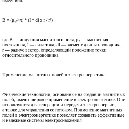
имеет вид:
B = (μ₀/4π) * (I * dl x r / r³)
где B — индукция магнитного поля, μ₀ — магнитная
постоянная, I — сила тока, dl — элемент длины проводника,
r — радиус вектор, определяющий положение точки
относительного проводника.
Применение магнитных полей в электроэнергетике
Физические технологии, основанные на создании магнитных
полей, имеют широкое применение в электроэнергетике. Они
используются для генерации и передачи электроэнергии,
а также для управления ее потоком. Применение магнитных
полей в электроэнергетике позволяет создавать эффективные
и надежные системы электроснабжения.