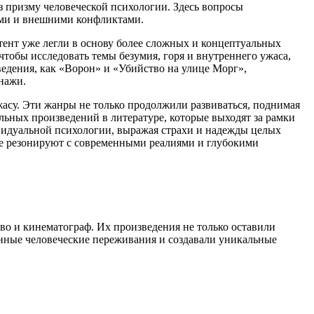
ез призму человеческой психологии. Здесь вопросы
ими и внешними конфликтами.
нтент уже легли в основу более сложных и концептуальных
чтобы исследовать темы безумия, горя и внутреннего ужаса,
ведения, как «Ворон» и «Убийство на улице Морг»,
нажи.
жасу. Эти жанры не только продолжили развиваться, поднимая
ьных произведений в литературе, которые выходят за рамки
видуальной психологии, выражая страхи и надежды целых
ые резонируют с современными реалиями и глубокими
во и кинематограф. Их произведения не только оставили
инные человеческие переживания и создавали уникальные