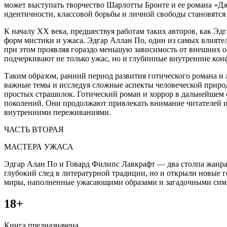
может выступать творчество Шарлотты Бронте и ее романа «Дже
идентичности, классовой борьбы и личной свободы становятс
К началу XX века, предшествуя работам таких авторов, как Эд
форм мистики и ужаса. Эдгар Аллан По, один из самых влиятел
при этом проявляя гораздо меньшую зависимость от внешних о
подчеркивают не только ужас, но и глубинные внутренние кон
Таким образом, ранний период развития готического романа и 
важные темы и исследуя сложные аспекты человеческой природ
простых страшилок. Готический роман и хоррор в дальнейшем
поколений. Они продолжают привлекать внимание читателей и 
внутренними переживаниями.
ЧАСТЬ ВТОРАЯ
МАСТЕРА УЖАСА
Эдгар Алан По и Говард Филипс Лавкрафт — два столпа жанра х
глубокий след в литературной традиции, но и открыли новые 
миры, наполненные ужасающими образами и загадочными сим
18+
Книга предназначена