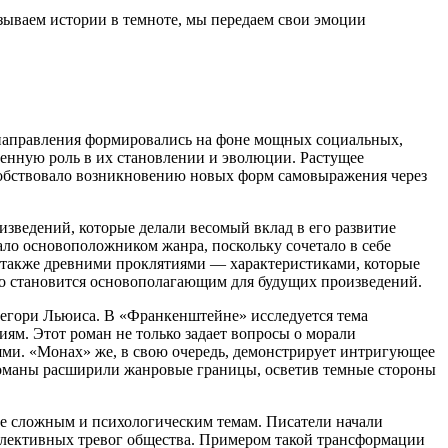
азываем истории в темноте, мы передаем свои эмоции
е направления формировались на фоне мощных социальных,
енную роль в их становлении и эволюции. Растущее
особствовало возникновению новых форм самовыражения через
изведений, которые делали весомый вклад в его развитие
ало основоположником жанра, поскольку сочетало в себе
а также древними проклятиями — характеристиками, которые
что становится основополагающим для будущих произведений.
егори Льюиса. В «Франкенштейне» исследуется тема
иям. Этот роман не только задает вопросы о морали
ями. «Монах» же, в свою очередь, демонстрирует интригующее
 романы расширили жанровые границы, осветив темные стороны
лее сложным и психологическим темам. Писатели начали
коллективных тревог общества. Примером такой трансформации