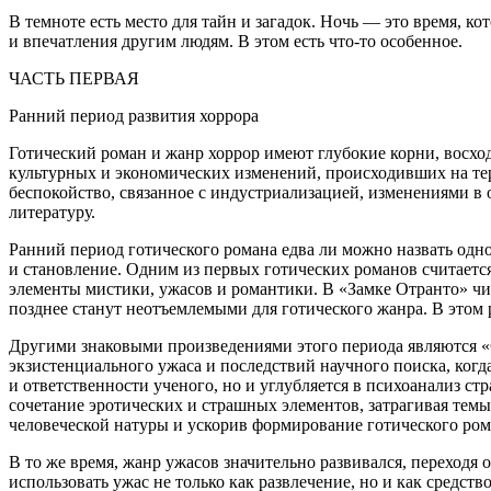
В темноте есть место для тайн и загадок. Ночь — это время, к
и впечатления другим людям. В этом есть что-то особенное.
ЧАСТЬ ПЕРВАЯ
Ранний период развития хоррора
Готический роман и жанр хоррор имеют глубокие корни, восхо
культурных и экономических изменений, происходивших на те
беспокойство, связанное с индустриализацией, изменениями в
литературу.
Ранний период готического романа едва ли можно назвать одно
и становление. Одним из первых готических романов считается
элементы мистики, ужасов и романтики. В «Замке Отранто» чи
позднее станут неотъемлемыми для готического жанра. В этом
Другими знаковыми произведениями этого периода являются 
экзистенциального ужаса и последствий научного поиска, когд
и ответственности ученого, но и углубляется в психоанализ 
сочетание
эротич
еских и страшных элементов, затрагивая те
человеческой натуры и ускорив формирование готического ром
В то же время, жанр ужасов значительно развивался, переходя
использовать ужас не только как развлечение, но и как средс