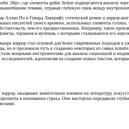
йн Эйр», где элементы gothic fiction подвергаются анализу чер
я важнейшими темами, отражая глубокую связь между внутренн
гар Аллан По и Говард Лавкрафт, готический роман и хоррор-ко
ьных писателей своего времени, использовал элементы готики, 
бстоятельств, чем его предшественники. Например, такие произ
фликты, терзания и мучения, с которыми сталкиваются его персо
жанра хоррор стал основой для более современных подходов к у
ы, но и проложили путь к созданию некоторых из самых влиятел
 стали мощными инструментами для анализа социальной и инди
исследователей, вдохновляя на создание новых текстов, котор
оррор, оказавшие значительное влияние на литературу, искусст
горизонты в понимании страха. Они мастерски передавали глуб
волами.