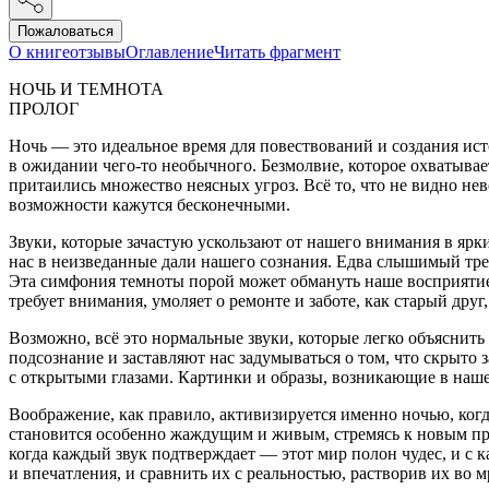
Пожаловаться
О книге
отзывы
Оглавление
Читать фрагмент
НОЧЬ И ТЕМНОТА
ПРОЛОГ
Ночь — это идеальное время для повествований и создания ист
в ожидании чего-то необычного. Безмолвие, которое охватывае
притаились множество неясных угроз. Всё то, что не видно н
возможности кажутся бесконечными.
Звуки, которые зачастую ускользают от нашего внимания в ярк
нас в неизведанные дали нашего сознания. Едва слышимый тре
Эта симфония темноты порой может обмануть наше восприятие.
требует внимания, умоляет о ремонте и заботе, как старый др
Возможно, всё это нормальные звуки, которые легко объяснить
подсознание и заставляют нас задумываться о том, что скрыто
с открытыми глазами. Картинки и образы, возникающие в наш
Воображение, как правило, активизируется именно ночью, ког
становится особенно жаждущим и живым, стремясь к новым при
когда каждый звук подтверждает — этот мир полон чудес, и с 
и впечатления, и сравнить их с реальностью, растворив их во м