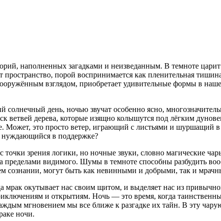
орий, наполненных загадками и неизведанным. В темноте царит 
т пространство, порой воспринимается как пленительная тишина
евооружённым взглядом, приобретает удивительные формы в наш
ий солнечный день, ночью звучат особенно ясно, многозначител
ск ветвей дерева, которые изящно колышутся под лёгким дунов
 Может, это просто ветер, играющий с листьями и шуршащий в в
уг, нуждающийся в поддержке?
 с точки зрения логики, но ночные звуки, словно магические ча
 за пределами видимого. Шумы в темноте способны разбудить воо
ем сознании, могут быть как невинными и добрыми, так и мрач
да мрак окутывает нас своим щитом, и выделяет нас из привычн
ключениям и открытиям. Ночь — это время, когда таинственные
каждым мгновением мы все ближе к разгадке их тайн. В эту чар
раке ночи.