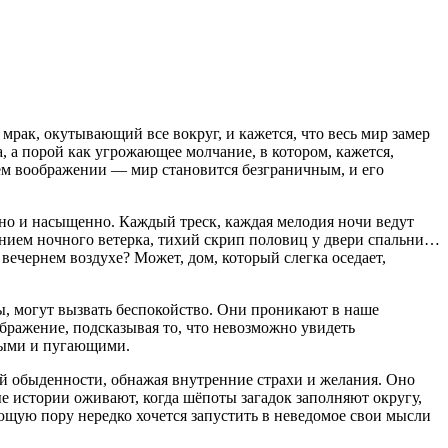
мрак, окутывающий все вокруг, и кажется, что весь мир замер
, а порой как угрожающее молчание, в котором, кажется,
ем воображении — мир становится безграничным, и его
ьно и насыщенно. Каждый треск, каждая мелодия ночи ведут
ением ночного ветерка, тихий скрип половиц у двери спальни…
ечернем воздухе? Может, дом, который слегка оседает,
ры, могут вызвать беспокойство. Они проникают в наше
бражение, подсказывая то, что невозможно увидеть
ными и пугающими.
ой обыденности, обнажая внутренние страхи и желания. Оно
 истории оживают, когда шёпоты загадок заполняют округу,
ующую пору нередко хочется запустить в неведомое свои мысли