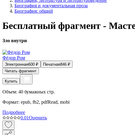
Биография, литература и литературоведение
Биография и документальная проза
Биография: общий
Бесплатный фрагмент - Масте
Зло внутри
Фёдор Ром
Электронная
600
₽
Печатная
846
₽
Читать фрагмент
Купить
Объем:
40
бумажных стр.
Формат:
epub, fb2, pdfRead, mobi
Подробнее
0.0
1
Оценить