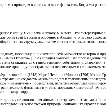
оторое мы проводим в своих мыслях и фантазиях. Когда мы расск
дящие к концу XVIII века и началу XIX века. Эти литературны
рритории всей Европы и особенно в Англии, что играло существ
 общественных структурах, а также восстанием романтизма, сп
родным, поскольку он включает в себя множество авторов и про
 «Замок Отранто» (1764) Горация Уолпола. Это произведение ст
татель сталкивается с таинственными событиями, призраками, 
 романе проецируется страх перед неизвестным и незнакомым, 
«Франкенштейн» (1818) Мэри Шелли и «Монах» (1796) Мэтью Гр
а стремление создавать жизнь приводит к трагическим последств
страхов и неминуемых последствий, испытываемых главными геро
мы религиозного фанатизма и утраты моральных ценностей. Эти
ана и жанра хоррор.
 от простых страшилок, связанных с призраками и замками, к бо
тво исследования человеческой природы, социальных страхов и 