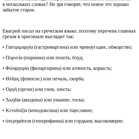
в нескольких словах? Не зря говорят, что новое это хорошо
забытое старое.
Евагрий писал на греческом языке, поэтому перечень главных
грехов в оригинале выглядит так:
• Γαστριμαργία (гастримаргииа) или чревоугодие, обжорство;
• Πορνεία (порнииа) или похоть, блуд;
• Φιλαργυρία (филаргирииа) или алчность, корысть;
• Θλῖψις (флипсис) или печаль, скорбь;
• Ὀργή (оргии) или гнев, злость;
• Ἀκηδία (акидииа) или уныние, тоска;
• Κενοδοξία (кенодоксииа) или тщеславие;
• ὑπερηφάνεια (гиперифаниа) или гордыня, высокомерие.