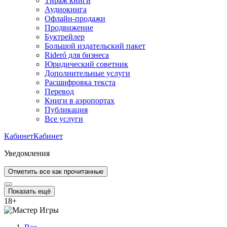
Тираж книги
Аудиокнига
Офлайн-продажи
Продвижение
Буктрейлер
Большой издательский пакет
Rideró для бизнеса
Юридический советник
Дополнительные услуги
Расшифровка текста
Перевод
Книги в аэропортах
Публикация
Все услуги
Кабинет
Кабинет
Уведомления
Отметить все как прочитанные
Показать ещё
18
+