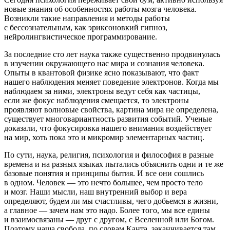
новые знания об особенностях работы мозга человека.
Возникли такие направления и методы работы
с бессознательным, как эриксоновкий гипноз,
нейролингвистическое программирование.
За последние сто лет наука также существенно продвинулась
в изучении окружающего нас мира и сознания человека.
Опыты в квантовой физике ясно показывают, что факт
нашего наблюдения меняет поведение электронов. Когда мы
наблюдаем за ними, электроны ведут себя как частицы,
если же фокус наблюдения смещается, то электроны
проявляют волновые свойства, картина мира не определена,
существует многовариантность развития событий. Ученые
доказали, что фокусировка нашего внимания воздействует
на мир, хоть пока это и микромир элементарных частиц.
По сути, наука, религия, психология и философия в разные
времена и на разных языках пытались объяснить одни и те же
базовые понятия и принципы бытия. И все они сошлись
в одном. Человек — это нечто большее, чем просто тело
и мозг. Наши мысли, наш внутренний выбор и вера
определяют, будем ли мы счастливы, чего добьемся в жизни,
а главное — зачем нам это надо. Более того, мы все едины
и взаимосвязаны — друг с другом, с Вселенной или Богом.
Поэтому наша свобода, по словам Канта, заканчивается там,