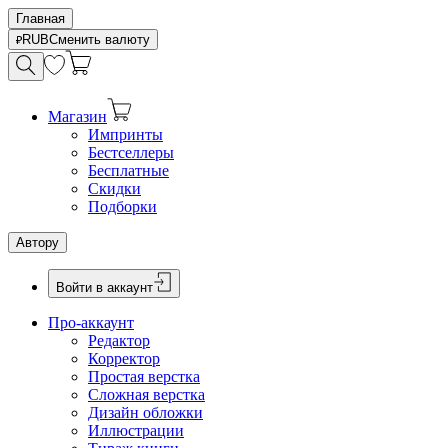
Главная
RUB
Сменить валюту
Магазин
Импринты
Бестселлеры
Бесплатные
Скидки
Подборки
Автору
Войти в аккаунт
Про-аккаунт
Редактор
Корректор
Простая верстка
Сложная верстка
Дизайн обложки
Иллюстрации