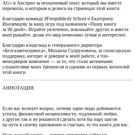
AG» в Австрии за неоценимый опыт, который мы вместе
пережили, и которым я делюсь на страницах этой книги.
Благодарю команду #Freepublicity School и Екатерину
Иноземцеву за вашу игру под названием «Пишу книгу
за 90 дней». Играйте увлеченно, вовлекайте других и вместе
выигрывайте, делая это мир немножко лучше и интереснее.
Благодарю владельца и генерального директора
«Белгазавтосервиса», Михаила Супруновича, за спонсорскую
поддержку, интерес и доверие к моей работе, а топ-
менеджеров компании — за то, что стали активными
слушателями моих тренингов и одними из первых читателей
этой книги.
АННОТАЦИЯ
Если вас волнует вопрос, почему одни люди добиваются
успеха, финансовой независимости, подлинной любви,
а другие так и не решаются сделать хотя бы пару шагов
на пути к своему призванию и счастью, то эта книга для вас.
Цель данной книги — помочь читателям найти их