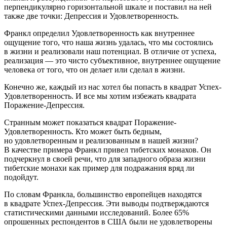
перпендикулярно горизонтальной шкале и поставил на ней
также две точки: Депрессия и Удовлетворенность.
Франкл определил Удовлетворенность как внутреннее
ощущение того, что наша жизнь удалась, что мы состоялись
в жизни и реализовали наш потенциал. В отличие от успеха,
реализация — это чисто субъективное, внутреннее ощущение
человека от того, что он делает или сделал в жизни.
Конечно же, каждый из нас хотел бы попасть в квадрат Успех-
Удовлетворенность. И все мы хотим избежать квадрата
Поражение-Депрессия.
Странным может показаться квадрат Поражение-
Удовлетворенность. Кто может быть бедным,
но удовлетворенным и реализованным в нашей жизни?
В качестве примера Франкл привел тибетских монахов. Он
подчеркнул в своей речи, что для западного образа жизни
тибетские монахи как пример для подражания вряд ли
подойдут.
По словам Франкла, большинство европейцев находятся
в квадрате Успех-Депрессия. Эти выводы подтверждаются
статистическими данными исследований. Более 65%
опрошенных респондентов в США были не удовлетворены