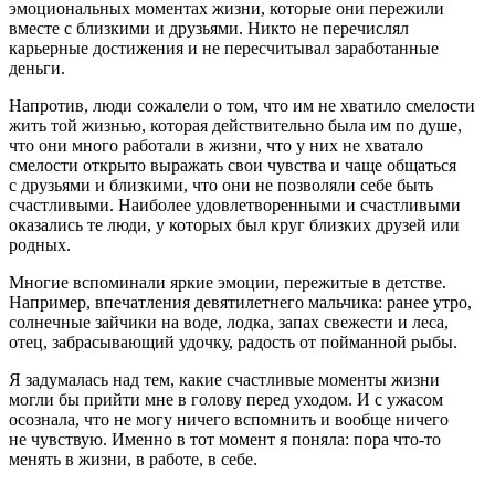
эмоциональных моментах жизни, которые они пережили
вместе с близкими и друзьями. Никто не перечислял
карьерные достижения и не пересчитывал заработанные
деньги.
Напротив, люди сожалели о том, что им не хватило смелости
жить той жизнью, которая действительно была им по душе,
что они много работали в жизни, что у них не хватало
смелости открыто выражать свои чувства и чаще общаться
с друзьями и близкими, что они не позволяли себе быть
счастливыми. Наиболее удовлетворенными и счастливыми
оказались те люди, у которых был круг близких друзей или
родных.
Многие вспоминали яркие эмоции, пережитые в детстве.
Например, впечатления девят
илетн
его мальчика: ранее утро,
солнечные зайчики на воде, лодка, запах свежести и леса,
отец, забрасывающий удочку, радость от пойманной рыбы.
Я задумалась над тем, какие счастливые моменты жизни
могли бы прийти мне в голову перед уходом. И с ужасом
осознала, что не могу ничего вспомнить и вообще ничего
не чувствую. Именно в тот момент я поняла: пора что-то
менять в жизни, в работе, в себе.