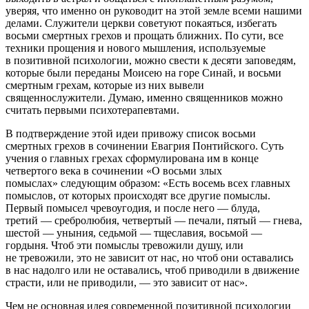
уверяя, что именно он руководит на этой земле всеми нашими
делами. Служители церкви советуют покаяться, избегать
восьми смертных грехов и прощать ближних. По сути, все
техники прощения и нового мышления, используемые
в позитивной психологии, можно свести к десяти заповедям,
которые были переданы Моисею на горе Синай, и восьми
смертным грехам, которые из них вывели
священнослужители. Думаю, именно священников можно
считать первыми психотерапевтами.
В подтверждение этой идеи привожу список восьми
смертных грехов в сочинении Евагрия Понтийского. Суть
учения о главных грехах сформулирована им в конце
четвертого века в сочинении «О восьми злых
помыслах» следующим образом: «Есть восемь всех главных
помыслов
, от которых происходят все другие помыслы.
Первый помысел чревоугодия, и после него — блуда,
третий — сребролюбия, четвертый — печали, пятый — гнева,
шестой — уныния, седьмой — тщеславия, восьмой —
гордыня. Чтоб эти помыслы тревожили душу, или
не тревожили, это не зависит от нас, но чтоб они оставались
в нас надолго или не оставались, чтоб приводили в движение
страсти, или не приводили, — это зависит от нас».
Чем не основная идея современной позитивной психологии