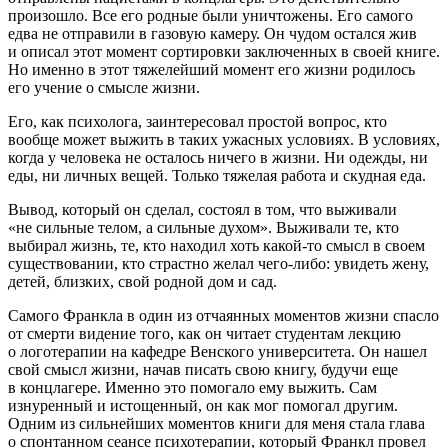
произошло. Все его родные были уничтожены. Его самого
едва не отправили в газовую камеру. Он чудом остался жив
и описал этот момент сортировки заключенных в своей книге.
Но именно в этот тяжелейший момент его жизни родилось
его учение о смысле жизни.
Его, как психолога, заинтересовал простой вопрос, кто
вообще может выжить в таких ужасных условиях. В условиях,
когда у человека не осталось ничего в жизни. Ни одежды, ни
еды, ни личных вещей. Только тяжелая работа и скудная еда.
Вывод, который он сделал, состоял в том, что выживали
«не сильные телом, а сильные духом». Выживали те, кто
выбирал жизнь, те, кто находил хоть какой-то смысл в своем
существовании, кто страстно желал чего-либо: увидеть жену,
детей, близких, свой родной дом и сад.
Самого Франкла в один из отчаянных моментов жизни спасло
от смерти видение того, как он читает студентам лекцию
о логотерапии на кафедре Венского университета. Он нашел
свой смысл жизни, начав писать свою книгу, будучи еще
в концлагере. Именно это помогало ему выжить. Сам
изнуренный и истощенный, он как мог помогал другим.
Одним из сильнейших моментов книги для меня стала глава
о спонтанном сеансе психотерапии, который Франкл провел