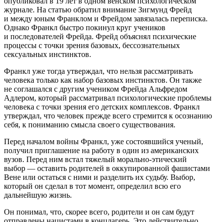
опубликовал в 19 лет в одном венском психологическом
журнале. На статью обратил внимание Зигмунд Фрейд
и между юным Франклом и Фрейдом завязалась переписка.
Однако Франкл быстро покинул круг учеников
и последователей Фрейда. Фрейд объяснял психические
процессы с точки зрения базовых, бессознательных
секс
уальных инстинктов.
Франкл уже тогда утверждал, что нельзя рассматривать
человека только как набор базовых инстинктов. Он также
не соглашался с другим учеником Фрейда Альфредом
Адлером, который рассматривал психологические проблемы
человека с точки зрения его детских комплексов. Франкл
утверждал, что человек прежде всего стремится к осознанию
себя, к пониманию смысла своего существования.
Перед началом войны Франкл, уже состоявшийся ученый,
получил приглашение на работу в один из американских
вузов. Перед ним встал тяжелый морально-этический
выбор — оставить родителей в оккупированной фашистами
Вене или остаться с ними и разделить их судьбу. Выбор,
который он сделал в тот момент, определил всю его
дальнейшую жизнь.
Он понимал, что, скорее всего, родители и он сам будут
отправлены нацистами в концлагерь. Это действительно