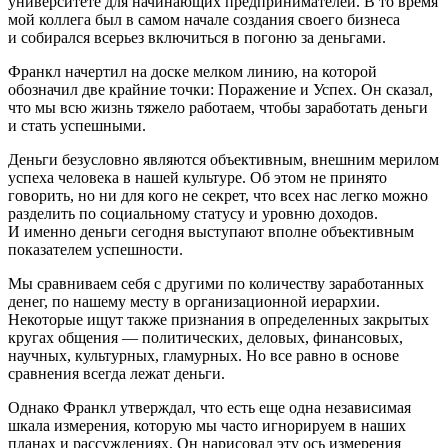
университете для начинающих предпринимателей. В то время
мой коллега был в самом начале создания своего бизнеса
и собирался всерьез включиться в погоню за деньгами.
Франкл начертил на доске мелком линию, на которой
обозначил две крайние точки: Поражение и Успех. Он сказал,
что мы всю жизнь тяжело работаем, чтобы заработать деньги
и стать успешными.
Деньги безусловно являются объективным, внешним мерилом
успеха человека в нашей культуре. Об этом не принято
говорить, но ни для кого не секрет, что всех нас легко можно
разделить по социальному статусу и уровню доходов.
И именно деньги сегодня выступают вполне объективным
показателем успешности.
Мы сравниваем себя с другими по количеству заработанных
денег, по нашему месту в организационной иерархии.
Некоторые ищут также признания в определенных закрытых
кругах общения — политических, деловых, финансовых,
научных, культурных, гламурных. Но все равно в основе
сравнения всегда лежат деньги.
Однако Франкл утверждал, что есть еще одна независимая
шкала измерения, которую мы часто игнорируем в наших
планах и рассуждениях. Он нарисовал эту ось измерения