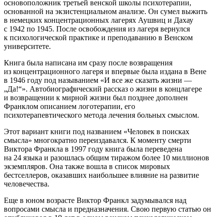
основоположник третьей венской школы психотерапии,
основанной на экзистенциальном анализе. Он сумел выжить
в немецких концентрационных лагерях Аушвиц и Дахау
с 1942 по 1945. После освобождения из лагеря вернулся
к психологической практике и преподаванию в Венском
университете.
Книга была написана им сразу после возвращения
из концентрационного лагеря и впервые была издана в Вене
в 1946 году под называнием «И все же сказать жизни —
„Да!“». Автобиографический рассказ о жизни в концлагере
и возвращении к мирной жизни был позднее дополнен
Франклом описанием логотерапии, его
психотерапевтического метода лечения больных смыслом.
Этот вариант книги под названием «Человек в поисках
смысла» многократно переиздавался. К моменту смерти
Виктора Франкла в 1997 году книга была переведена
на 24 языка и разошлась общим тиражом более 10 миллионов
экземпляров. Она также вошла в список мировых
бестселлеров, оказавших наибольшее влияние на развитие
человечества.
Еще в юном возрасте Виктор Франкл задумывался над
вопросами смысла и предназначения. Свою первую статью он