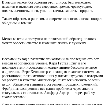
В католическом богословии этот список был несколько
изменен и включал семь смертных грехов: чревоугодие,
похоть, алчность, гнев, уныние (лень),
зависть
, гордыня.
Таким образом, и религия, и современная психология говорят
об одном и том же.
Меняя мысли и поступки на позитивный образец, человек
может обрести счастье и изменить жизнь к лучшему
.
Весомый вклад в развитие психологии за последние сто лет
внесли европейские ученые. Карл Густав Юнг и его
последователи исследовали коллективное бессознательное
и архетипы. Берт Хеллингер с помощью техники системных
расстановок, позаимствованных у племен зулусов, с которыми
он работал в качестве миссионера, пытался исцелять болезни
души, убирая негативные программы прошлых поколений.
Фрейд пытался решить все наши проблемы через анализ
секс
уальных инстинктов. Альфред Адлер — через работу
с комплексами.
Сегодня психология переживает свой бум, активно используя