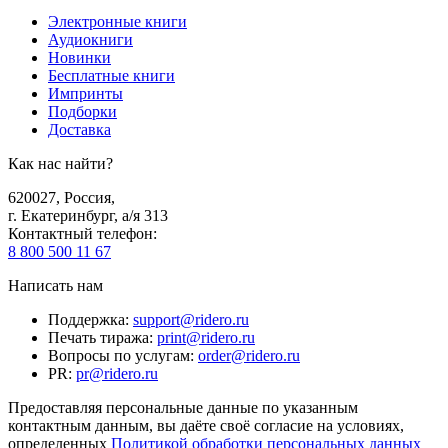
Электронные книги
Аудиокниги
Новинки
Бесплатные книги
Импринты
Подборки
Доставка
Как нас найти?
620027
,
Россия
,
г. Екатеринбург, а/я 313
Контактный телефон
:
8 800 500 11 67
Написать нам
Поддержка
:
support@ridero.ru
Печать тиража
:
print@ridero.ru
Вопросы по услугам
:
order@ridero.ru
PR
:
pr@ridero.ru
Предоставляя персональные данные по указанным
контактным данным, вы даёте своё согласие на условиях,
определенных
Политикой обработки персональных данных