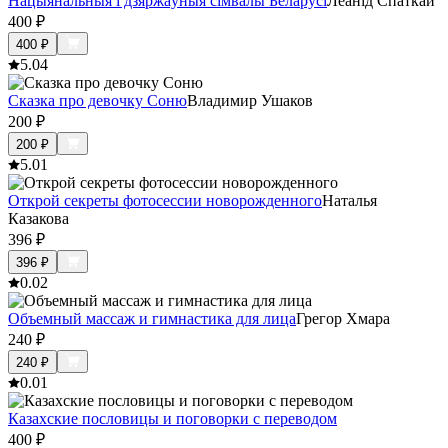
Нацыянальныя і дзяржаўныя сімвалы Беларусі
Леанід Спаткай
400
₽
400
₽
5.0
4
Сказка про девочку Соню
Владимир Ушаков
200
₽
200
₽
5.0
1
Открой секреты фотосессии новорожденного
Наталья
Казакова
396
₽
396
₽
0.0
2
Объемный массаж и гимнастика для лица
Грегор Хмара
240
₽
240
₽
0.0
1
Казахские пословицы и поговорки с переводом
400
₽