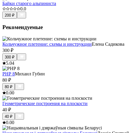
Байки старого альпиниста
0.0
200
₽
Рекомендуемые
Кольчужное плетение: схемы и инструкции
Елена Садикова
300
₽
300
₽
5.0
4
PHP 8
Михаил Губин
80
₽
80
₽
0.0
0
Геометрические построения на плоскости
40
₽
40
₽
0.0
0