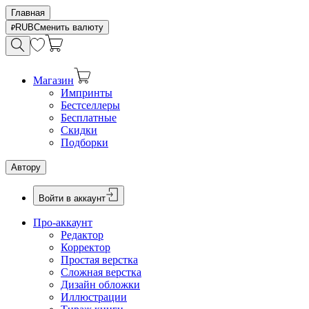
Главная
RUB
Сменить валюту
Магазин
Импринты
Бестселлеры
Бесплатные
Скидки
Подборки
Автору
Войти в аккаунт
Про-аккаунт
Редактор
Корректор
Простая верстка
Сложная верстка
Дизайн обложки
Иллюстрации