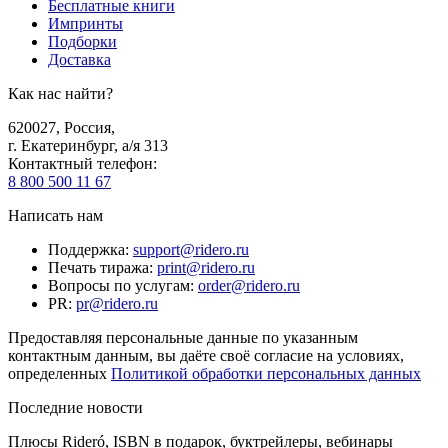
Бесплатные книги
Импринты
Подборки
Доставка
Как нас найти?
620027
,
Россия
,
г. Екатеринбург, а/я 313
Контактный телефон
:
8 800 500 11 67
Написать нам
Поддержка
:
support@ridero.ru
Печать тиража
:
print@ridero.ru
Вопросы по услугам
:
order@ridero.ru
PR
:
pr@ridero.ru
Предоставляя персональные данные по указанным
контактным данным, вы даёте своё согласие на условиях,
определенных
Политикой обработки персональных данных
Последние новости
Плюсы Rideró, ISBN в подарок, буктрейлеры, вебинары