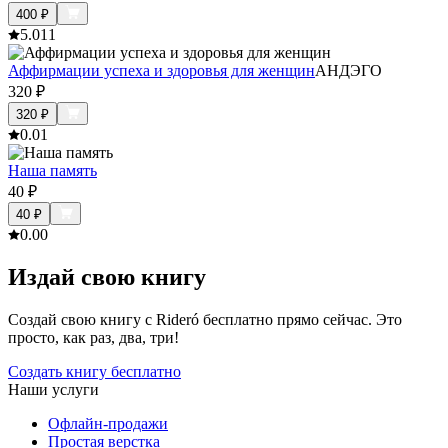
400
₽
5.0
11
Аффирмации успеха и здоровья для женщин
АНДЭГО
320
₽
320
₽
0.0
1
Наша память
40
₽
40
₽
0.0
0
Издай свою книгу
Создай свою книгу с Rideró бесплатно прямо сейчас. Это
просто, как раз, два, три!
Создать книгу бесплатно
Наши услуги
Офлайн-продажи
Простая верстка