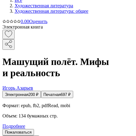
Все
Художественная литература
Художественная литература: общее
0.0
0
Оценить
Электронная книга
Машущий полёт. Мифы
и реальность
Игорь Азарьев
Электронная
200
₽
Печатная
697
₽
Формат:
epub, fb2, pdfRead, mobi
Объем:
134
бумажных стр.
Подробнее
Пожаловаться