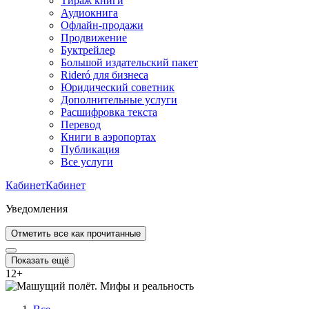
Тираж книги
Аудиокнига
Офлайн-продажи
Продвижение
Буктрейлер
Большой издательский пакет
Rideró для бизнеса
Юридический советник
Дополнительные услуги
Расшифровка текста
Перевод
Книги в аэропортах
Публикация
Все услуги
Кабинет
Кабинет
Уведомления
Отметить все как прочитанные
Показать ещё
12
+