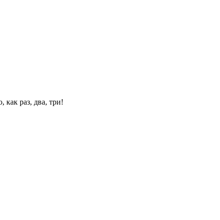
 как раз, два, три!