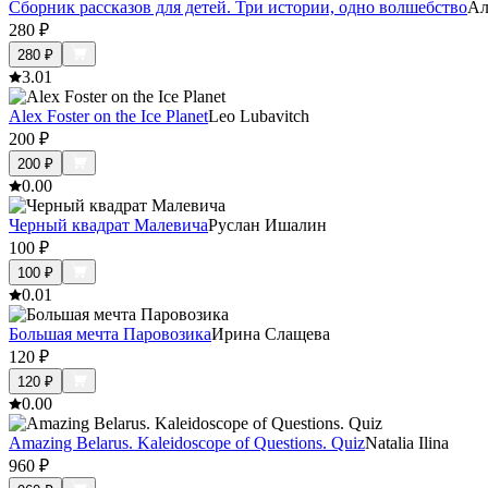
Cборник рассказов для детей. Три истории, одно волшебство
Ал
280
₽
280
₽
3.0
1
Alex Foster on the Ice Planet
Leo Lubavitch
200
₽
200
₽
0.0
0
Черный квадрат Малевича
Руслан Ишалин
100
₽
100
₽
0.0
1
Большая мечта Паровозика
Ирина Слащева
120
₽
120
₽
0.0
0
Amazing Belarus. Kaleidoscope of Questions. Quiz
Natalia Ilina
960
₽