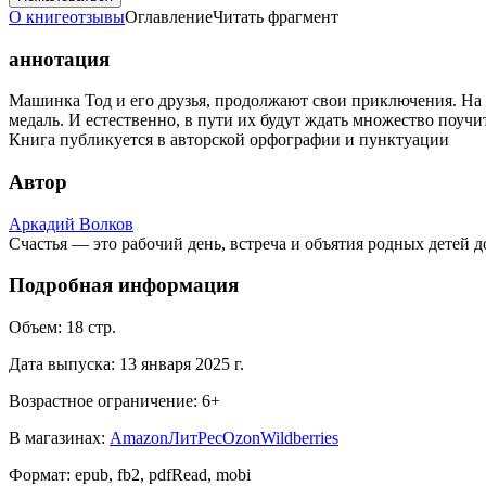
О книге
отзывы
Оглавление
Читать фрагмент
аннотация
Машинка Тод и его друзья, продолжают свои приключения. На э
медаль. И естественно, в пути их будут ждать множество поу
Книга публикуется в авторской орфографии и пунктуации
Автор
Аркадий Волков
Счастья — это рабочий день, встреча и объятия родных детей 
Подробная информация
Объем:
18
стр.
Дата выпуска:
13 января 2025 г.
Возрастное ограничение:
6
+
В магазинах:
Amazon
ЛитРес
Ozon
Wildberries
Формат:
epub, fb2, pdfRead, mobi