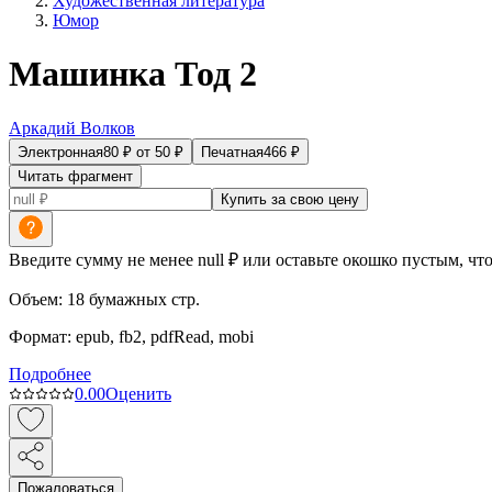
Художественная литература
Юмор
Машинка Тод 2
Аркадий Волков
Электронная
80
₽
от
50
₽
Печатная
466
₽
Читать фрагмент
Купить за свою цену
Введите сумму не менее null ₽ или оставьте окошко пустым, чт
Объем:
18
бумажных стр.
Формат:
epub, fb2, pdfRead, mobi
Подробнее
0.0
0
Оценить
Пожаловаться