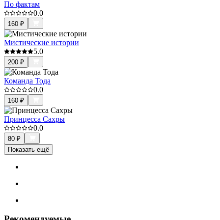
По фактам
0.0
160
₽
Мистические истории
5.0
200
₽
Команда Тода
0.0
160
₽
Принцесса Сахры
0.0
80
₽
Показать ещё
Рекомендуемые