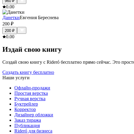
960
₽
0.0
0
Данетки
Евгения Береснева
200
₽
200
₽
0.0
0
Издай свою книгу
Создай свою книгу с Rideró бесплатно прямо сейчас. Это просто,
Создать книгу бесплатно
Наши услуги
Офлайн-продажи
Простая верстка
Ручная верстка
Буктрейлер
Корректор
Дизайнер обложки
Заказ тиража
Публикация
Rideró для бизнеса