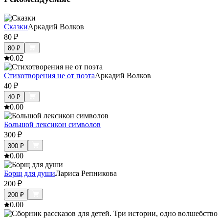
Сказки
Аркадий Волков
80
₽
80
₽
0.0
2
Стихотворения не от поэта
Аркадий Волков
40
₽
40
₽
0.0
0
Большой лексикон символов
300
₽
300
₽
0.0
0
Борщ для души
Лариса Репникова
200
₽
200
₽
0.0
0