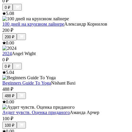
0
₽
0
₽
5.0
8
100 дней на круизном лайнере
Александр Корнилов
200
₽
200
₽
0.0
0
2024
Angel Wight
0
₽
0
₽
5.0
4
Beginners Guide To Yoga
Nishant Baxi
488
₽
488
₽
0.0
0
Аудит чувств. Оценка приданого
Аманда Арчер
100
₽
100
₽
0.0
0