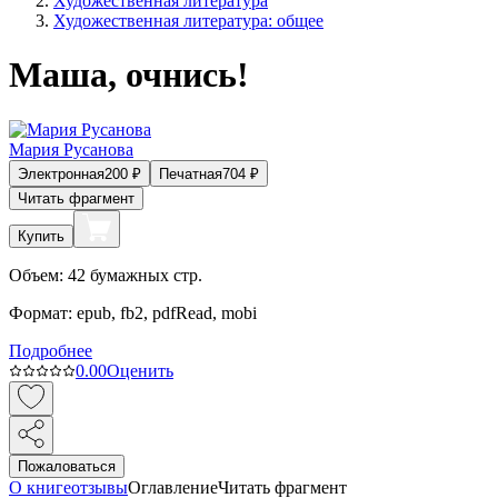
Художественная литература
Художественная литература: общее
Маша, очнись!
Мария Русанова
Электронная
200
₽
Печатная
704
₽
Читать фрагмент
Купить
Объем:
42
бумажных стр.
Формат:
epub, fb2, pdfRead, mobi
Подробнее
0.0
0
Оценить
Пожаловаться
О книге
отзывы
Оглавление
Читать фрагмент