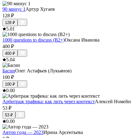
90 минус 1
Артур Хугаев
128
₽
128
₽
5.0
1
1000 questions to discuss (B2+)
Оксана Иванова
400
₽
400
₽
5.0
4
Басни
Олег Астафьев (Лукьянов)
100
₽
100
₽
0.0
0
Арбитраж трафика: как лить через контекст
Алексей Номейн
53
₽
53
₽
0.0
0
Автор года — 2023
Ирина Арсентьева