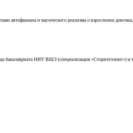
нтами автофикшна и магического реализма о взрослении девочки
ца бакалавриата НИУ ВШЭ (специализация «Сторителлинг») и м