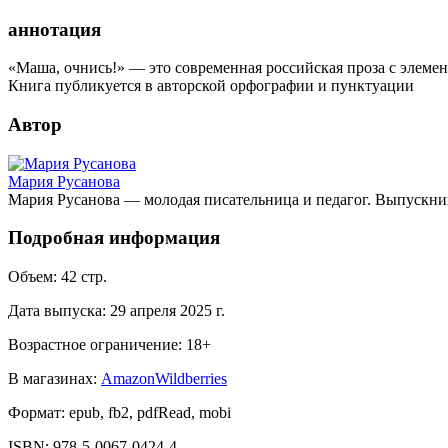
аннотация
«Маша, очнись!» — это современная российская проза с элеме
Книга публикуется в авторской орфографии и пунктуации
Автор
Мария Русанова
Мария Русанова — молодая писательница и педагог. Выпускни
Подробная информация
Объем:
42
стр.
Дата выпуска:
29 апреля 2025 г.
Возрастное ограничение:
18
+
В магазинах:
Amazon
Wildberries
Формат:
epub, fb2, pdfRead, mobi
ISBN:
978-5-0067-0424-4