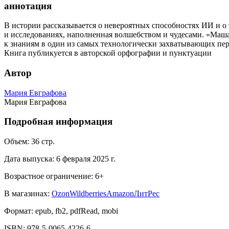
аннотация
В истории рассказывается о невероятных способностях ИИ и о 
и исследованиях, наполненная волшебством и чудесами. «Маша 
к знаниям в один из самых технологически захватывающих пе
Книга публикуется в авторской орфографии и пунктуации
Автор
Мария Евграфова
Мария Евграфова
Подробная информация
Объем:
36
стр.
Дата выпуска:
6 февраля 2025 г.
Возрастное ограничение:
6
+
В магазинах:
Ozon
Wildberries
Amazon
ЛитРес
Формат:
epub, fb2, pdfRead, mobi
ISBN:
978-5-0065-4226-6