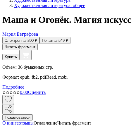
Художественная литература
Художественная литература: общее
Маша и Огонёк. Магия искусс
Мария Евграфова
Электронная
200
₽
Печатная
549
₽
Читать фрагмент
Купить
Объем:
36
бумажных стр.
Формат:
epub, fb2, pdfRead, mobi
Подробнее
0.0
0
Оценить
Пожаловаться
О книге
отзывы
Оглавление
Читать фрагмент