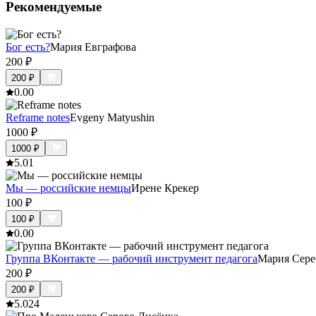
Рекомендуемые
Бог есть?
Мария Евграфова
200
₽
200
₽
0.0
0
Reframe notes
Evgeny Matyushin
1000
₽
1000
₽
5.0
1
Мы — российские немцы
Ирене Крекер
100
₽
100
₽
0.0
0
Группа ВКонтакте — рабочий инструмент педагога
Мария Сере
200
₽
200
₽
5.0
24