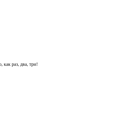
 как раз, два, три!