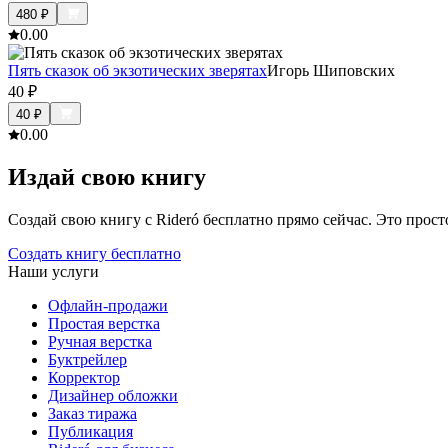
480
₽
0.0
0
Пять сказок об экзотических зверятах
Игорь Шиповских
40
₽
40
₽
0.0
0
Издай свою книгу
Создай свою книгу с Rideró бесплатно прямо сейчас. Это просто,
Создать книгу бесплатно
Наши услуги
Офлайн-продажи
Простая верстка
Ручная верстка
Буктрейлер
Корректор
Дизайнер обложки
Заказ тиража
Публикация