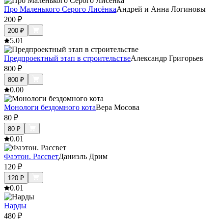
Про Маленького Серого Лисёнка
Андрей и Анна Логиновы
200
₽
200
₽
5.0
1
Предпроектный этап в строительстве
Александр Григорьев
800
₽
800
₽
0.0
0
Монологи бездомного кота
Вера Мосова
80
₽
80
₽
0.0
1
Фаэтон. Рассвет
Даниэль Дрим
120
₽
120
₽
0.0
1
Нарды
480
₽