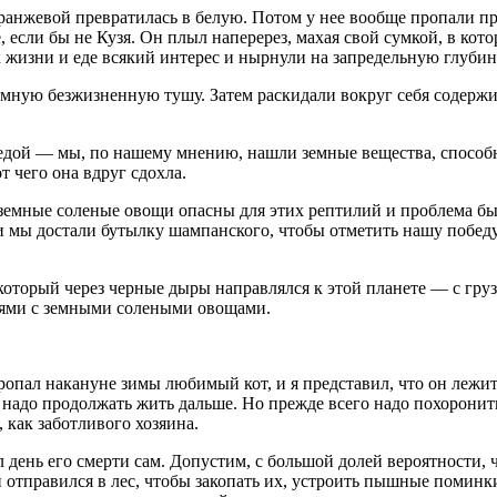
ранжевой превратилась в белую. Потом у нее вообще пропали при
, если бы не Кузя. Он плыл наперерез, махая свой сумкой, в ко
 жизни и еде всякий интерес и нырнули на запредельную глубин
мную безжизненную тушу. Затем раскидали вокруг себя содержи
бедой — мы, по нашему мнению, нашли земные вещества, способ
т чего она вдруг сдохла.
 земные соленые овощи опасны для этих рептилий и проблема бы
и мы достали бутылку шампанского, чтобы отметить нашу побед
который через черные дыры направлялся к этой планете — с гру
буями с земными солеными овощами.
ропал накануне зимы любимый кот, и я представил, что он лежит
 надо продолжать жить дальше. Но прежде всего надо похоронить
 как заботливого хозяина.
л день его смерти сам. Допустим, с большой долей вероятности, ч
 отправился в лес, чтобы закопать их, устроить пышные поминки 