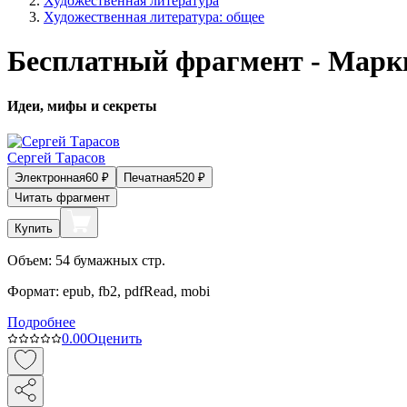
Художественная литература
Художественная литература: общее
Бесплатный фрагмент - Марки
Идеи, мифы и секреты
Сергей Тарасов
Электронная
60
₽
Печатная
520
₽
Читать фрагмент
Купить
Объем:
54
бумажных стр.
Формат:
epub, fb2, pdfRead, mobi
Подробнее
0.0
0
Оценить