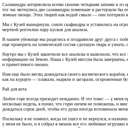
Саламандра затормозила всеми своими четырьмя лапами и из о
тот час метнулись две саламандры поменьше и растерзали бы ее
земные овощи. Этих тварей как водой смыло — они потеряли к
Мы с Кузей вынырнули, сняли скафандры и уставились на огро
мертвой рептилии пару кусков для анализа.
В нашем убежище мы разделись и поздравили друг друга с по
еще проверить на химический состав сдохшую тварь и узнать, о
Наутро мы с Кузей закончили все анализы и выяснили, что все
информацию на Землю. Наша с Кузей миссия была завершена, 
и приветливого океана.
Нам еще было месяц дожидаться своего космического корабля, 
как на курорте — плавали, ныряли и загорали, огороженные 
Рай для кота
Любое горе всегда приходит нежданно. И это тоже: — у меня п
несколько недель, я понял, что горю ничем не поможешь, и мне
дождаться сорок дней, чтобы его душа иногда вспоминала меня,
Поскольку я не помнил, когда он ушел и не вернулся, я назначи
у меня не было, и я собрал в мешок все его любимые игрушки и