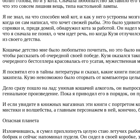
болит голова, но и у кота. Сначала любопытство заставило его
что это совсем лишняя вещь, типа настольной лампы.
Я не знал, на что способен мой кот, и как у него устроены моз
когда он сам написал, что хочет свежей рыбы. Это было удивите
сорняки и, придя домой, обнаружил кота за работой. Он надел 
что я сначала не понял, о чем идет речь, но когда Кузя отлучи
из своего детства.
Кошачье детство мне было любопытно почитать, но это было не В
чтобы рассказать об очередной своей победе. Кузя оказался т
очередного бестселлера красовалась его усатая, мужественная м
Я посвятил его в тайны литературы и сказал, какие книги писа
закипела. Кузю невозможно было оторвать от компьютера целыми
Дело сразу пошло на лад: унюхав кошачий алкоголь, он выпрос
гениальное произведение. Пока я приводил его в порядок, он п
И если увидите в книжных магазинах эти книги с портретом к
мистики и волшебства, а главным персонажем в ней, конечно,
Опасная планета
Изловчившись, я сумел прихлопнуть целую стаю летучих рыбок
бобрик и сейчас напоминал пуделя. Он сидел в своей коробке, 