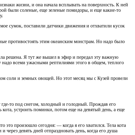
знаки жизни, и она начала всплывать на поверхность. К ней
торой были соленые, еще зеленые помидоры, и еще какие-то
у.
мое сумок, поставили датчики движения и отхватили кусок
ные противостоять этим океанским монстрам. Но надо было
ла решена. Я тут же вышел в эфир и передал эту важную
у надо всеми ужасными рептилиями этого в общем, теплого
зом соли и земных овощей. Но этот месяц мы с Кузей провели
 где-то под снегом, холодный и голодный. Прождав его
 кота, устроить поминки, потом еще на девятый день, а еще
то это произошло сегодня: — когда я его хватился. Тела кота
и через девять дней отпраздновать день, когда его душа