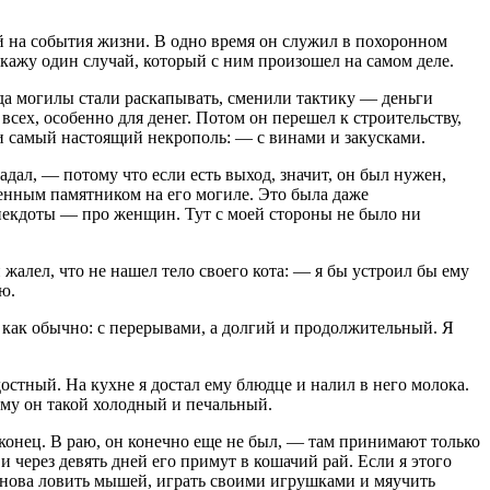
й на события жизни. В одно время он служил в похоронном
скажу один случай, который с ним произошел на самом деле.
гда могилы стали раскапывать, сменили тактику — деньги
всех, особенно для денег. Потом он перешел к строительству,
али самый настоящий некрополь: — с винами и закусками.
адал, — потому что если есть выход, значит, он был нужен,
венным памятником на его могиле. Это была даже
 анекдоты — про женщин. Тут с моей стороны не было ни
 жалел, что не нашел тело своего кота: — я бы устроил бы ему
ю.
, как обычно: с перерывами, а долгий и продолжительный. Я
достный. На кухне я достал ему блюдце и налил в него молока.
чему он такой холодный и печальный.
наконец. В раю, он конечно еще не был, — там принимают только
и через девять дней его примут в кошачий рай. Если я этого
ет снова ловить мышей, играть своими игрушками и мяучить