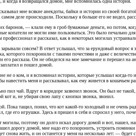
 и когда я возвращался домой, мне вспомнилась одна история.
азывал мне всякие анекдоты, байки и истории из своей богато
 самом деле происходили. Поскольку я больше его не видел, рас
ких баронов, — клали ему в гроб бумажные деньги, но потом, ко
ные копатели не могли ими пользоваться. Это было печально для 
том профессионал и рассказал, как в некоторых могилах устраив
 зарывали совсем? В ответ услышал, что за ерундовый вопрос я з
века, которого похоронили с такими почестями и даже с величест
ти его рассказа. Он не обиделся на мое замечание и перешел на
 заплатил и пошел домой.
мне не о ком, и я вспоминал истории, которые услышал когда-то и
ы навестить меня и рассказывал, как ему живется в кошачьем ра
но пил чай. Вдруг в коридоре зазвенел звонок. Он был не такой
й кот и, не убирая свою лапу с кнопки звонка, звонил.
ой. Пока тащил, понял, что кот какой-то холодный и не очень ра
ил, где его игрушки. Здесь я пришел в себя и спросил у него, по
нет могилы, поэтому он долго искал дорогу домой и вот, нашел, 
нашел дорогу домой, мне надо его похоронить, устроить поминки 
удет снова жить, и он останется у меня на несколько лет: — буд