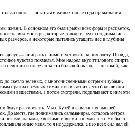
ь только одно: — остаться в живых после года проживания
ормы жизни. В основном это были рыбы всех форм и расцветок,
ашные на вид монстры, которые только изредка поднимались
ых размеров, а некоторые пытались утащить нас в глубины
ь досуг — поиграть с ними и устроить на них охоту. Правда,
 стойкое чувство похмелья. Мне надоел вкус этилового спирта
экспедиции и получал за это большой оклад, — не такой, как
х до светло зеленых, с многочисленными острыми зубами,
ю самых разных земных химикатов выяснить, что больше они
ическими веществами, а потом смотрели, подплывают к ним эти
ни будут реагировать. Мы с Кузей в аквалангах высшей
к. До места, где поднимались саламандры, осталось метров
ли ногами, лапами, хвостами и всеми частями тела. Но было
оплывала мимо меня, то я не удержался, а изо всех сил дал ей