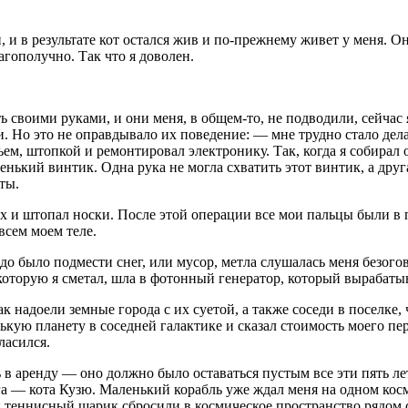
и, и в результате кот остался жив и по-прежнему живет у меня. 
лагополучно. Так что я доволен.
ь своими руками, и они меня, в общем-то, не подводили, сейчас
. Но это не оправдывало их поведение: — мне трудно стало дела
м, штопкой и ремонтировал электронику. Так, когда я собирал оч
енький винтик. Одна рука не могла схватить этот винтик, а друг
ты.
ах и штопал носки. После этой операции все мои пальцы были в 
всем моем теле.
надо было подмести снег, или мусор, метла слушалась меня безог
, которую я сметал, шла в фотонный генератор, который вырабаты
ак надоели земные города с их суетой, а также соседи в поселке
кую планету в соседней галактике и сказал стоимость моего пе
ласился.
в аренду — оно должно было оставаться пустым все эти пять лет
— кота Кузю. Маленький корабль уже ждал меня на одном космодр
к теннисный шарик сбросили в космическое пространство рядом с