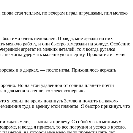
Он снова стал теплым, по вечерам играл игрушками, пил молоко
 я был ими очень недоволен. Правда, мне делали на них
ть мелкую работу, и они быстро замерзали на холоде. Особенно
ередной агрегат из мелких деталей, то я всегда ругался
ая не могла удержать маленькую отвертку. Проклятия из меня
порезах и в дырках, — после иглы. Приходилось держать
оворочно. Но на этой удаленной от солнца планете почти
вал для меня то тепло, то электроэнергию.
, что я решил на время покинуть Землю и пожить на каком-
ремещения туда и аренду этой планеты. Я быстро прикинул, что
 и ждать меня, — когда я прилечу. С собой я взял минимум
оме, и когда я приехал, то все погрузил и уселся в кресло.
 планетой, на которой мне надо было провести пять лет.