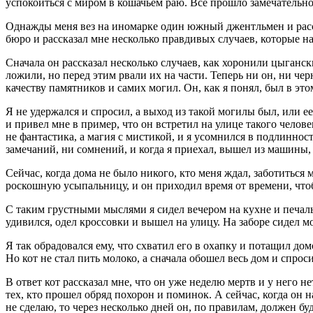
успокоиться с миром в кошачьем раю. Все прошло замечательно,
Однажды меня вез на иномарке один южный джентльмен и расск
бюро и рассказал мне несколько правдивых случаев, которые на
Сначала он рассказал несколько случаев, как хоронили цыганс
ложили, но перед этим рвали их на части. Теперь ни он, ни чер
качеству памятников и самих могил. Он, как я понял, был в э
Я не удержался и спросил, а выход из такой могилы был, или ее
и привел мне в пример, что он встретил на улице такого чело
не фантастика, а магия с мистикой, и я усомнился в подлиннос
замечаний, ни сомнений, и когда я приехал, вышел из машины,
Сейчас, когда дома не было никого, кто меня ждал, заботиться 
роскошную усыпальницу, и он приходил время от времени, чтоб
С таким грустными мыслями я сидел вечером на кухне и печаль
удивился, одел кроссовки и вышел на улицу. На заборе сидел мо
Я так обрадовался ему, что схватил его в охапку и потащил дом
Но кот не стал пить молоко, а сначала обошел весь дом и спрос
В ответ кот рассказал мне, что он уже неделю мертв и у него 
тех, кто прошел обряд похорон и поминок. А сейчас, когда он 
не сделаю, то через несколько дней он, по правилам, должен б