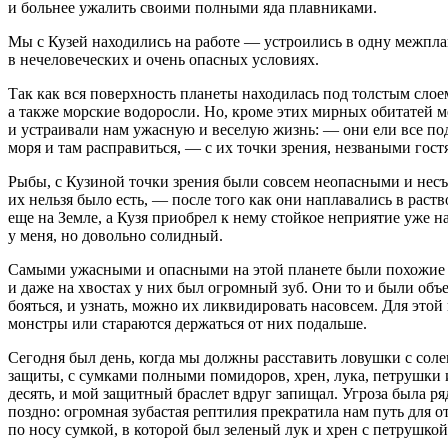
и больнее ужалить своими полными яда плавниками.
Мы с Кузей находились на работе — устроились в одну межплан
в нечеловеческих и очень опасных условиях.
Так как вся поверхность планеты находилась под толстым слое
а также морские водоросли. Но, кроме этих мирных обитатей м
и устраивали нам ужасную и веселую жизнь: — они ели все по
моря и там расправиться, — с их точки зрения, незваными гост
Рыбы, с Кузиной точки зрения были совсем неопасными и несъе
их нельзя было есть, — после того как они наплавались в рас
еще на Земле, а Кузя приобрел к нему стойкое неприятие уже 
у меня, но довольно солидный.
Самыми ужасными и опасными на этой планете были похожие н
и даже на хвостах у них был огромный зуб. Они то и были об
бояться, и узнать, можно их ликвидировать насовсем. Для это
монстры или стараются держаться от них подальше.
Сегодня был день, когда мы должны расставить ловушки с соле
защиты, с сумками полными помидоров, хрен, лука, петрушки и
десять, и мой защитный браслет вдруг запищал. Угроза была р
поздно: огромная зубастая рептилия прекратила нам путь для о
по носу сумкой, в которой был зеленый лук и хрен с петрушкой