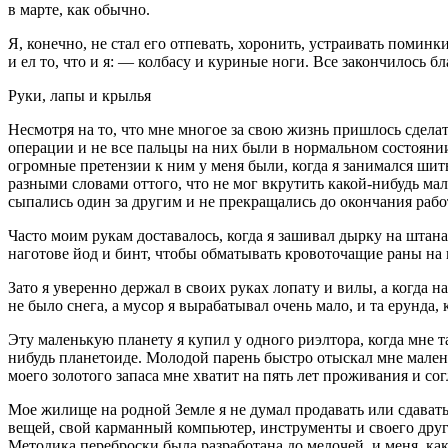
в марте, как обычно.
Я, конечно, не стал его отпевать, хоронить, устраивать поминк
и ел то, что и я: — колбасу и куриные ноги. Все закончилось б
Руки, лапы и крылья
Несмотря на то, что мне многое за свою жизнь пришлось сделат
операции и не все пальцы на них были в нормальном состоянии
огромные претензии к ним у меня были, когда я занимался шитье
разными словами оттого, что не мог вкрутить какой-нибудь мал
сыпались один за другим и не прекращались до окончания рабо
Часто моим рукам доставалось, когда я зашивал дырку на штан
наготове йод и бинт, чтобы обматывать кровоточащие раны на 
Зато я уверенно держал в своих руках лопату и вилы, а когда 
не было снега, а мусор я вырабатывал очень мало, и та ерунда
Эту маленькую планету я купил у одного риэлтора, когда мне т
нибудь планетоиде. Молодой парень быстро отыскал мне малень
моего золотого запаса мне хватит на пять лет проживания и сог
Мое жилище на родной Земле я не думал продавать или сдавать 
вещей, свой карманный компьютер, инструменты и своего друга 
Методика переброски была разработана до мелочей, и меня, ка