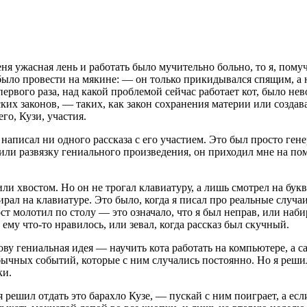
ня ужасная лень и работать было мучительно больно, то я, пому
 было провести на мякине: — он только прикидывался спящим, а н
первого раза, над какой проблемой сейчас работает кот, было н
ких законов, — таких, как закон сохранения материи или созд
го, Кузи, участия.
 написал ни одного рассказа с его участием. Это был просто гене
 или развязку гениального произведения, он приходил мне на п
или хвостом. Но он не трогал клавиатуру, а лишь смотрел на бук
рал на клавиатуре. Это было, когда я писал про реальные случа
ост молотил по столу — это означало, что я был неправ, или наб
ему что-то нравилось, или зевал, когда рассказ был скучный.
ву гениальная идея — научить кота работать на компьютере, а с
ычных событий, которые с ним случались постоянно. Но я решил
ки.
ешил отдать это барахло Кузе, — пускай с ним поиграет, а если з