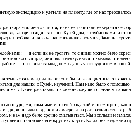
етную экспедицию и улетели на планету, где от нас требовалос
м раствора этилового спирта, то на ней обитали невероятные ф
елководья, где находился наш с Кузей дом, в глубинах жили стр
дряд и пробовали на вкус наше жилище своими зубами невероятн
ями.
добными: — и если их не трогать, то с ними можно было скрасит
творе этилового спирта, они были невкусными и вызывали только
на работе: — он считался младшим научным сотрудником в нашей 
а земные саламандры твари: они были разноцветные, от красны
ъектами для наших, с Кузей, изучений. Нам надо было с помощь
й цели мы с Кузей расставляли в океане ловушки с разными хим
ными огурцами, томатами и прочей закуской и посмотреть, как о
 огурцов, плыли над дном и смотрели на рои разноцветных рыбо
ядом, и нам надо было срочно сматываться. Мы всплыли и замаха
тступления и описывала вокруг нас круги. Когда она медленно пр