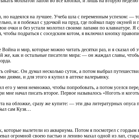
 тыкать мохнатой лапой во все кнопки, и лишь на вторую неделю
ги, но надеялся на лучшее. Учеба шла с переменным успехом: — т
льно, и я побежал с удочкой на пруд, где поймал пару окуней и 
мои очки и без устали молотил своими лапами по клавиатуре. Я с
лся, чтобы подраться с соседским котом, я включил кнопку право
ойна и мир, которые можно читать десятки раз, и я сказал об эт
акой же, как и остальные писатели мира: — он жаждал славы, чт
орда.
ть сейчас. Он думал несколько суток, а потом выбрал путешеств
 днями, и для этого я купил в аптеке валерьянку.
ил его у меня немножко, чтобы попробовать, а потом уселся пер
ри мне начал писать второе. Первое называлось «Ноготь и коготь»
ота на обложке, сразу же купите: — эти два литературных опу
 был сам Кузя…
, которые вылетели из аквариума. Потом я посмотрел с гордым 
зевал огромной своею пастью и лениво махал одной из лап, стара