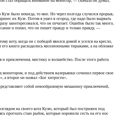
 он стал обращать внимание на монитор, — сначала он думал,
о Кузе было некогда, то мне. Но через полгода случился прорыв,
принес их Кузе. Потом я ушел в огород, где надо было вырвать
разу заинтересовался, что он печатает. Ошибок было так много,
писание и понял, что он пишет правду и только правду, —
ому коту, когда он с победой явился домой и уселся на кресло,
обы его книги расходились миллионными тиражами, а на обложке
ия и приключения, мистику и волшебство. После этого работа
ед монитором, и под действием валерьянки сочинил первое свое
, а второе он назвал «Бог хитрости».
са представляют собой невообразимую мешанину приключений,
взглядом на своего кота Кузю, который был пострижен под
ясь прогнать стаю рыбок, которые норовили сесть на его нос