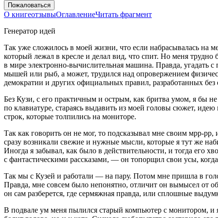
Пожаловаться
О книге
отзывы
Оглавление
Читать фрагмент
Генератор идей
Так уже сложилось в моей жизни, что если набрасывалась на ме
который лежал в кресле и делал вид, что спит. Но меня трудно
в мире электронно-вычислительная машина. Правда, угадать с 
мышей или рыб, а может, трудился над опровержением физичес
демократии и других официальных правил, разработанных без е
Без Кузи, с его практичным и острым, как бритва умом, я бы не
по клавиатуре, стараясь выдавить из моей головы сюжет, идею
строк, которые толпились на мониторе.
Так как говорить он не мог, то подсказывал мне своим мрр-рр, 
сразу возникали свежие и нужные мысли, которые я тут же наби
Иногда я забывал, как было в действительности, и тогда его хв
с фантастическими рассказами, — он топорщил свои усы, когда 
Так мы с Кузей и работали — на пару. Потом мне пришла в голо
Правда, мне совсем было непонятно, отличит он вымысел от об
он сам разберется, где сермяжная правда, или сплошные выдум
В подвале ум меня пылился старый компьютер с монитором, и я р