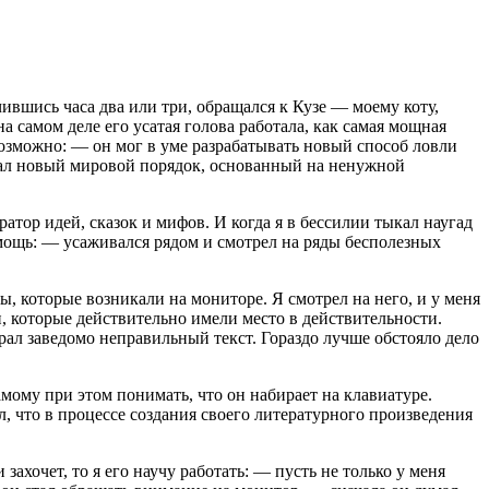
чившись часа два или три, обращался к Кузе — моему коту,
а самом деле его усатая голова работала, как самая мощная
евозможно: — он мог в уме разрабатывать новый способ ловли
авал новый мировой порядок, основанный на ненужной
ратор идей, сказок и мифов. И когда я в бессилии тыкал наугад
омощь: — усаживался рядом и смотрел на ряды бесполезных
вы, которые возникали на мониторе. Я смотрел на него, и у меня
и, которые действительно имели место в действительности.
ирал заведомо неправильный текст. Гораздо лучше обстояло дело
амому при этом понимать, что он набирает на клавиатуре.
, что в процессе создания своего литературного произведения
ахочет, то я его научу работать: — пусть не только у меня