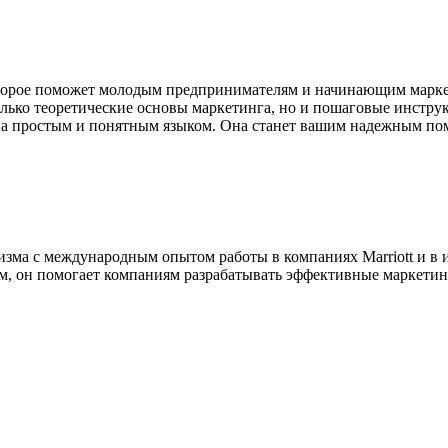
оторое поможет молодым предпринимателям и начинающим марке
олько теоретические основы маркетинга, но и пошаговые инстру
а простым и понятным языком. Она станет вашим надежным помо
зма с международным опытом работы в компаниях Marriott и в 
м, он помогает компаниям разрабатывать эффективные маркетинг