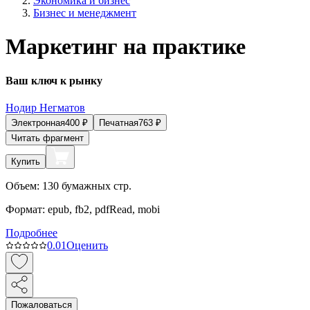
Экономика и бизнес
Бизнес и менеджмент
Маркетинг на практике
Ваш ключ к рынку
Нодир Негматов
Электронная
400
₽
Печатная
763
₽
Читать фрагмент
Купить
Объем:
130
бумажных стр.
Формат:
epub, fb2, pdfRead, mobi
Подробнее
0.0
1
Оценить
Пожаловаться