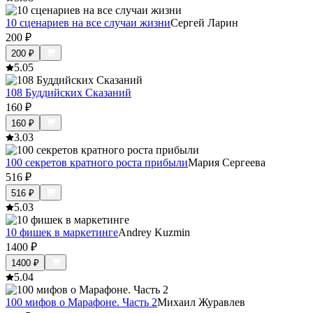
10 сценариев на все случаи жизни
Сергей Ларин
200
₽
200
₽
5.0
5
108 Буддийских Сказаний
160
₽
160
₽
3.0
3
100 секретов кратного роста прибыли
Мария Сергеева
516
₽
516
₽
5.0
3
10 фишек в маркетинге
Andrey Kuzmin
1400
₽
1400
₽
5.0
4
100 мифов о Марафоне. Часть 2
Михаил Журавлев