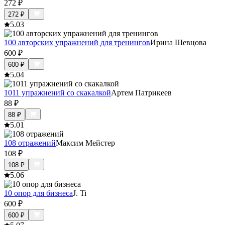
272
₽
272
₽
5.0
3
100 авторских упражнений для тренингов
Ирина Шевцова
600
₽
600
₽
5.0
4
1011 упражнений со скакалкой
Артем Патрикеев
88
₽
88
₽
5.0
1
108 отражений
Максим Мейстер
108
₽
108
₽
5.0
6
10 опор для бизнеса
J. Ti
600
₽
600
₽