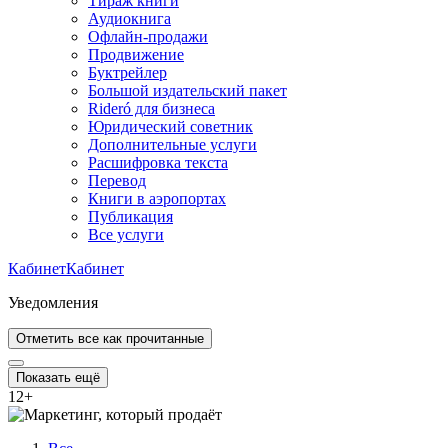
Тираж книги
Аудиокнига
Офлайн-продажи
Продвижение
Буктрейлер
Большой издательский пакет
Rideró для бизнеса
Юридический советник
Дополнительные услуги
Расшифровка текста
Перевод
Книги в аэропортах
Публикация
Все услуги
Кабинет
Кабинет
Уведомления
Отметить все как прочитанные
Показать ещё
12
+