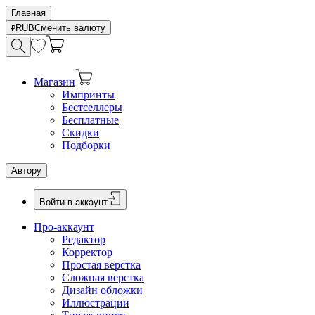
Главная
RUB
Сменить валюту
Магазин
Импринты
Бестселлеры
Бесплатные
Скидки
Подборки
Автору
Войти в аккаунт
Про-аккаунт
Редактор
Корректор
Простая верстка
Сложная верстка
Дизайн обложки
Иллюстрации