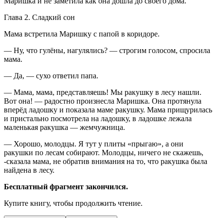
Маришка и не заметила как она дошла до своего дома.
Глава 2. Сладкий сон
Мама встретила Маришку с папой в коридоре.
— Ну, что гулёны, нагулялись? — строгим голосом, спросила
мама.
— Да, — сухо ответил папа.
— Мама, мама, представляешь! Мы ракушку в лесу нашли.
Вот она! — радостно произнесла Маришка. Она протянула
вперёд ладошку и показала маме ракушку. Мама прищурилась
и пристально посмотрела на ладошку, в ладошке лежала
маленькая ракушка — жемчужница.
— Хорошо, молодцы. Я тут у плиты «прыгаю», а они
ракушки по лесам собирают. Молодцы, ничего не скажешь,
-сказала мама, не обратив внимания на то, что ракушка была
найдена в лесу.
Бесплатный фрагмент закончился.
Купите книгу, чтобы продолжить чтение.