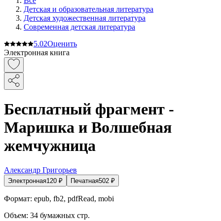
Все
Детская и образовательная литература
Детская художественная литература
Современная детская литература
5.0
2
Оценить
Электронная книга
Бесплатный фрагмент -
Маришка и Волшебная
жемчужница
Александр Григорьев
Электронная
120
₽
Печатная
502
₽
Формат:
epub, fb2, pdfRead, mobi
Объем:
34
бумажных стр.