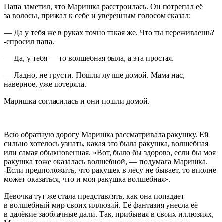
Папа заметил, что Маришка расстроилась. Он потрепал её
за волосы, прижал к себе и уверенным голосом сказал:
— Да у тебя же в руках точно такая же. Что ты переживаешь?
-спросил папа.
— Да, у тебя — то волшебная была, а эта простая.
— Ладно, не грусти. Пошли лучше домой. Мама нас,
наверное, уже потеряла.
Маришка согласилась и они пошли домой.
Всю обратную дорогу Маришка рассматривала ракушку. Ей
сильно хотелось узнать, какая это была ракушка, волшебная
или самая обыкновенная. «Вот, было бы здорово, если бы моя
ракушка тоже оказалась волшебной, — подумала Маришка.
-Если предположить, что ракушек в лесу не бывает, то вполне
может оказаться, что и моя ракушка волшебная».
Девочка тут же стала представлять, как она попадает
в волшебный мир своих иллюзий. Её фантазия унесла её
в далёкие заоблачные дали. Так, прибывая в своих иллюзиях,