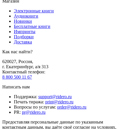
Магазин
Электронные книги
Аудиокниги
Новинки
Бесплатные книги
Импринты
Подборки
Доставка
Как нас найти?
620027
,
Россия
,
г. Екатеринбург, а/я 313
Контактный телефон
:
8 800 500 11 67
Написать нам
Поддержка
:
support@ridero.ru
Печать тиража
:
print@ridero.ru
Вопросы по услугам
:
order@ridero.ru
PR
:
pr@ridero.ru
Предоставляя персональные данные по указанным
контактным данным, вы даёте своё согласие на условиях,