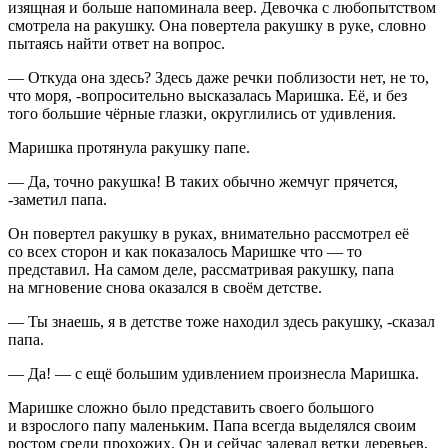
изящная и больше напоминала веер. Девочка с любопытством
смотрела на ракушку. Она повертела ракушку в руке, словно
пытаясь найти ответ на вопрос.
— Откуда она здесь? Здесь даже речки поблизости нет, не то,
что моря, -вопросительно высказалась Маришка. Её, и без
того большие чёрные глазки, округлились от удивления.
Маришка протянула ракушку папе.
— Да, точно ракушка! В таких обычно жемчуг прячется,
-заметил папа.
Он повертел ракушку в руках, внимательно рассмотрел её
со всех сторон и как показалось Маришке что — то
представил. На самом деле, рассматривая ракушку, папа
на мгновение снова оказался в своём детстве.
— Ты знаешь, я в детстве тоже находил здесь ракушку, -сказал
папа.
— Да! — с ещё большим удивлением произнесла Маришка.
Маришке сложно было представить своего большого
и взрослого папу маленьким. Папа всегда выделялся своим
ростом среди прохожих. Он и сейчас задевал ветки деревьев,