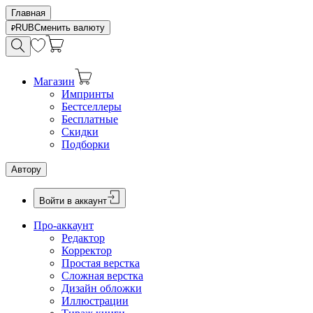
Главная
RUB
Сменить валюту
Магазин
Импринты
Бестселлеры
Бесплатные
Скидки
Подборки
Автору
Войти в аккаунт
Про-аккаунт
Редактор
Корректор
Простая верстка
Сложная верстка
Дизайн обложки
Иллюстрации