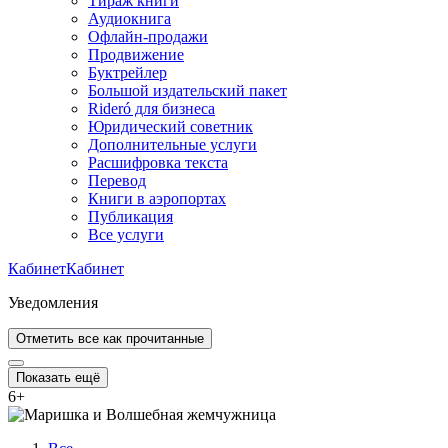
Тираж книги
Аудиокнига
Офлайн-продажи
Продвижение
Буктрейлер
Большой издательский пакет
Rideró для бизнеса
Юридический советник
Дополнительные услуги
Расшифровка текста
Перевод
Книги в аэропортах
Публикация
Все услуги
Кабинет
Кабинет
Уведомления
Отметить все как прочитанные
Показать ещё
6
+