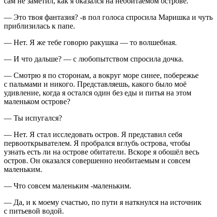
сам не заметил, как я оказался на необитаемом острове.
— Это твоя фантазия? -в пол голоса спросила Маришка и чуть
приблизилась к папе.
— Нет. Я же тебе говорю ракушка — то волшебная.
— И что дальше? — с любопытством спросила дочка.
— Смотрю я по сторонам, а вокруг море синее, побережье
с пальмами и никого. Представляешь, какого было моё
удивление, когда я остался один без еды и питья на этом
маленьком острове?
— Ты испугался?
— Нет. Я стал исследовать остров. Я представил себя
первооткрывателем. Я пробрался вглубь острова, чтобы
узнать есть ли на острове обитатели. Вскоре я обошёл весь
остров. Он оказался совершенно необитаемым и совсем
маленьким.
— Что совсем маленьким -маленьким.
— Да, и к моему счастью, по пути я наткнулся на источник
с питьевой водой.