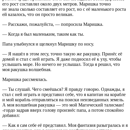
его рост составлял около двух метров. Маришка точно
не знала сколько составляет его рост, но с её маленького роста
ей казалось, что он просто великан.
— Расскажи, пожалуйста, — попросила Маришка.
— Когда я был маленьким, таким как ты.
Папа улыбнулся и щелкнул Маришку по носу.
— Я нашёл в этом лесу, точно такую же ракушку. Принёс её
домой и стал с ней играть. Я даже подносил её к уху, чтобы
услышать море. Но ничего не услышал. Тогда я решил, что
моя ракушка волшебная.
Маришка рассмеялась.
— Ты слушай. Чего смеёшься? Я правду говорю. Однажды, я
стал с ней играть и представил себе, что я капитан на корабле
и мой корабль отправляться на поиски неизведанных земель.
А моя волшебная ракушка — это мой Магический талисман!
-гордо задрав вверх голову произнёс папа, а потом спокойно
добавил:
— Как я сам себе её представил. Моя фантазия разыгралась и я