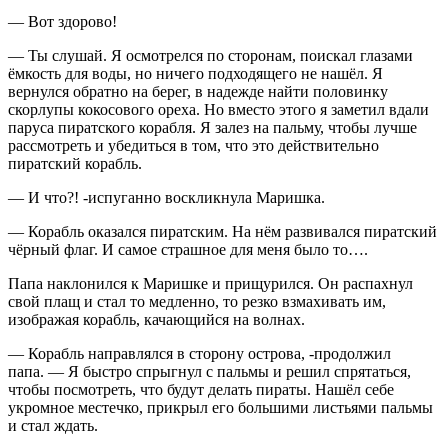
— Вот здорово!
— Ты слушай. Я осмотрелся по сторонам, поискал глазами
ёмкость для воды, но ничего подходящего не нашёл. Я
вернулся обратно на берег, в надежде найти половинку
скорлупы кокосового ореха. Но вместо этого я заметил вдали
паруса пиратского корабля. Я залез на пальму, чтобы лучше
рассмотреть и убедиться в том, что это действительно
пиратский корабль.
— И что?! -испуганно воскликнула Маришка.
— Корабль оказался пиратским. На нём развивался пиратский
чёрный флаг. И самое страшное для меня было то….
Папа наклонился к Маришке и прищурился. Он распахнул
свой плащ и стал то медленно, то резко взмахивать им,
изображая корабль, качающийся на волнах.
— Корабль направлялся в сторону острова, -продолжил
папа. — Я быстро спрыгнул с пальмы и решил спрятаться,
чтобы посмотреть, что будут делать пираты. Нашёл себе
укромное местечко, прикрыл его большими листьями пальмы
и стал ждать.