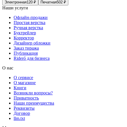
Электронная
120
₽
Печатная
502
₽
Наши услуги
Офлайн-продажи
Простая верстка
Ручная верстка
Буктрейлер
Корректор
Дизайнер обложки
Заказ тиража
Публикация
Rideró для бизнеса
О нас
О сервисе
О магазине
Книги
Возникли вопросы?
Приватность
Наши преимущества
Реквизиты
Договор
llm.txt