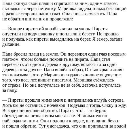
Папа скинул свой плащ и спрятался за ним, одним глазом,
выглядывая через петельку. Маришка видела только бегающий
в разные стороны папин глаз. Она снова засмеялась. Папа
не обратил внимания и продолжил:
— Вскоре пиратский корабль встал на якорь. Пираты
опустили на воду шлюпку и поплыли к берегу. Не прошло
и получаса, как пираты высадились на берег. Я замер, затаив
дыхание.
Папа бросил плащ на землю. Он перевязал один глаз носовым
платком, чтобы больше походить на пирата. Папа стал
перебегать от одного дерева к другому, вставая то за одно
дерево, то за другое. Папа вошёл в образ, Он так ярко и живо
это показывал, что у Маришки создалось полное ощущение
того, что весь лес кишит пиратами. Маришка съёжилась
от страха. Но она испугалась не за себя, девочка испугалась
за папу.
— Пираты прошли мимо меня и направились вглубь острова.
Хоть бы не остались с ночёвкой. Подумал я тогда. Сижу и жду.
Вскоре они вышли обратно. Пираты что — то бурно
обсуждали на незнакомом мне языке. Я внимательно
наблюдал за ними. Они подошли к лодке, вытащили бочки
и пошли обратно. Тут я догадался, что они приплыли за водой