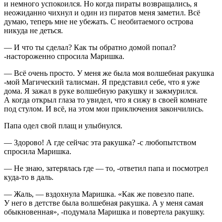
и немного успокоился. Но когда пираты возвращались, я
неожиданно чихнул и один из пиратов меня заметил. Всё
думаю, теперь мне не убежать. С необитаемого острова
никуда не деться.
— И что ты сделал? Как ты обратно домой попал?
-настороженно спросила Маришка.
— Всё очень просто. У меня же была моя волшебная ракушка
-мой Магический талисман. Я представил себе, что я уже
дома. Я зажал в руке волшебную ракушку и зажмурился.
А когда открыл глаза то увидел, что я сижу в своей комнате
под стулом. И всё, на этом мои приключения закончились.
Папа одел свой плащ и улыбнулся.
— Здорово! А где сейчас эта ракушка? -с любопытством
спросила Маришка.
— Не знаю, затерялась где — то, -ответил папа и посмотрел
куда-то в даль.
— Жаль, — вздохнула Маришка. «Как же повезло папе.
У него в детстве была волшебная ракушка. А у меня самая
обыкновенная», -подумала Маришка и повертела ракушку.