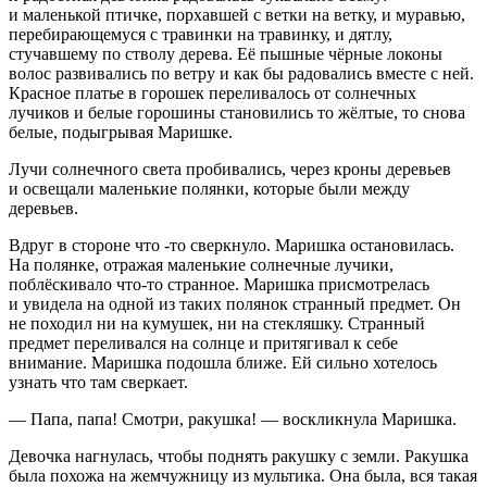
и маленькой птичке, порхавшей с ветки на ветку, и муравью,
перебирающемуся с травинки на травинку, и дятлу,
стучавшему по стволу дерева. Её пышные чёрные локоны
волос развивались по ветру и как бы радовались вместе с ней.
Красное платье в горошек переливалось от солнечных
лучиков и белые горошины становились то жёлтые, то снова
белые, подыгрывая Маришке.
Лучи солнечного света пробивались, через кроны деревьев
и освещали маленькие полянки, которые были между
деревьев.
Вдруг в стороне что -то сверкнуло. Маришка остановилась.
На полянке, отражая маленькие солнечные лучики,
поблёскивало что-то странное. Маришка присмотрелась
и увидела на одной из таких полянок странный предмет. Он
не походил ни на кумушек, ни на стекляшку. Странный
предмет переливался на солнце и притягивал к себе
внимание. Маришка подошла ближе. Ей сильно хотелось
узнать что там сверкает.
— Папа, папа! Смотри, ракушка! — воскликнула Маришка.
Девочка нагнулась, чтобы поднять ракушку с земли. Ракушка
была похожа на жемчужницу из мультика. Она была, вся такая