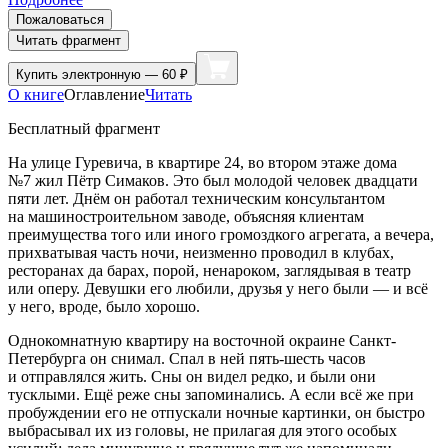
Пожаловаться
Читать фрагмент
Купить
электронную — 60 ₽
О книге
Оглавление
Читать
Бесплатный фрагмент
На улице Гуревича, в квартире 24, во втором этаже дома
№7 жил Пётр Симаков. Это был молодой человек двадцати
пяти лет. Днём он работал техническим консультантом
на машиностроительном заводе, объясняя клиентам
преимущества того или иного громоздкого агрегата, а вечера,
прихватывая часть ночи, неизменно проводил в клубах,
ресторанах да барах, порой, ненароком, заглядывая в театр
или оперу. Девушки его любили, друзья у него были — и всё
у него, вроде, было хорошо.
Однокомнатную квартиру на восточной окраине Санкт-
Петербурга он снимал. Спал в ней пять-шесть часов
и отправлялся
жить
. Сны он видел редко, и были они
тусклыми. Ещё реже сны запоминались. А если всё же при
пробуждении его не отпускали
ночные картинки
, он быстро
выбрасывал их из головы, не прилагая для этого особых