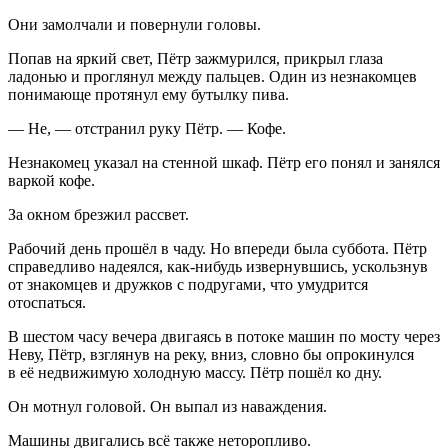
Они замолчали и повернули головы.
Попав на яркий свет, Пётр зажмурился, прикрыл глаза
ладонью и проглянул между пальцев. Один из незнакомцев
понимающе протянул ему бутылку пива.
— Не, — отстранил руку Пётр. — Кофе.
Незнакомец указал на стенной шкаф. Пётр его понял и занялся
варкой кофе.
За окном брезжил рассвет.
Рабочий день прошёл в чаду. Но впереди была суббота. Пётр
справедливо надеялся, как-нибудь извернувшись, ускользнув
от знакомцев и дружков с подругами, что умудрится
отоспаться.
В шестом часу вечера двигаясь в потоке машин по мосту через
Неву, Пётр, взглянув на реку, вниз, словно бы опрокинулся
в её недвижимую холодную массу. Пётр пошёл ко дну.
Он мотнул головой. Он выпал из наваждения.
Машины двигались всё также неторопливо.