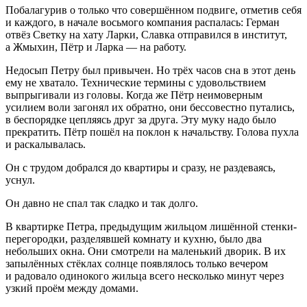
Побалагурив о только что совершённом подвиге, отметив себя
и каждого, в начале восьмого компания распалась: Герман
отвёз Светку на хату Ларки, Славка отправился в институт,
а Жмыхин, Пётр и Ларка — на работу.
Недосып Петру был привычен. Но трёх часов сна в этот день
ему не хватало. Технические термины с удовольствием
выпрыгивали из головы. Когда же Пётр неимоверным
усилием воли загонял их обратно, они бессовестно путались,
в беспорядке цепляясь друг за друга. Эту муку надо было
прекратить. Пётр пошёл на поклон к начальству. Голова пухла
и раскалывалась.
Он с трудом добрался до квартиры и сразу, не раздеваясь,
уснул.
Он давно не спал так сладко и так долго.
В квартирке Петра, предыдущим жильцом лишённой стенки-
перегородки, разделявшей комнату и кухню, было два
небольших окна. Они смотрели на маленький дворик. В их
запылённых стёклах солнце появлялось только вечером
и радовало одинокого жильца всего несколько минут через
узкий проём между домами.