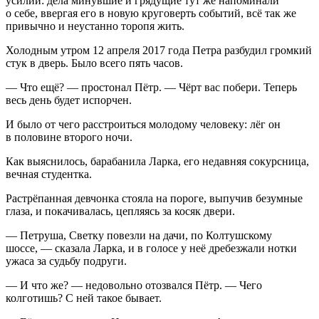
усилий: дела минувшие и грядущие тут же напоминали
о себе, ввергая его в новую круговерть событий, всё так же
привычно и неустанно
торопя
жить.
Холодным утром 12 апреля 2017 года Петра разбудил громкий
стук в дверь. Было всего пять часов.
— Что ещё? — простонал Пётр. — Чёрт вас побери. Теперь
весь день будет испорчен.
И было от чего расстроиться молодому человеку: лёг он
в половине второго ночи.
Как выяснилось, барабанила Ларка, его недавняя сокурсница,
вечная студентка.
Растрёпанная девчонка стояла на пороге, выпучив безумные
глаза, и покачивалась, цепляясь за косяк двери.
— Петруша, Светку повезли на дачи, по Колтушскому
шоссе, — сказала Ларка, и в голосе у неё дребезжали нотки
ужаса за судьбу подруги.
— И что же? — недовольно отозвался Пётр. — Чего
колготишь? С ней такое бывает.