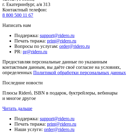
г. Екатеринбург, а/я 313
Контактный телефон
:
8 800 500 11 67
Написать нам
Поддержка
:
support@ridero.ru
Печать тиража
:
print@ridero.ru
Вопросы по услугам
:
order@ridero.ru
PR
:
pr@ridero.ru
Предоставляя персональные данные по указанным
контактным данным, вы даёте своё согласие на условиях,
определенных
Политикой обработки персональных данных
Последние новости
Плюсы Rideró, ISBN в подарок, буктрейлеры, вебинары
и многое другое
Читать дальше
Поддержка
:
support@ridero.ru
Печать тиража
:
print@ridero.ru
Наши услуги
:
order@ridero.ru