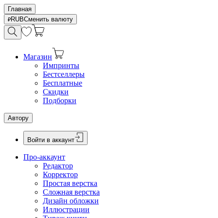
Главная
RUB
Сменить валюту
Магазин
Импринты
Бестселлеры
Бесплатные
Скидки
Подборки
Автору
Войти в аккаунт
Про-аккаунт
Редактор
Корректор
Простая верстка
Сложная верстка
Дизайн обложки
Иллюстрации