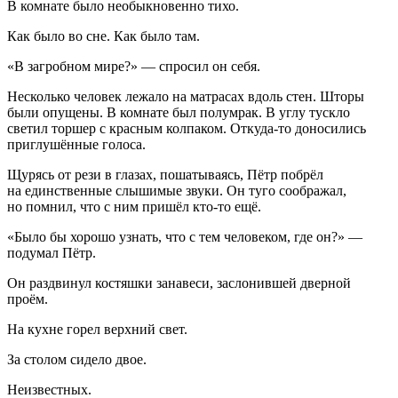
В комнате было необыкновенно тихо.
Как было во сне. Как было
там.
«В загробном мире?» — спросил он себя.
Несколько человек лежало на матрасах вдоль стен. Шторы
были опущены. В комнате был полумрак. В углу тускло
светил торшер с красным колпаком. Откуда-то доносились
приглушённые голоса.
Щурясь от рези в глазах, пошатываясь, Пётр побрёл
на единственные слышимые звуки. Он туго соображал,
но помнил, что с ним пришёл кто-то ещё.
«Было бы хорошо узнать, что с тем человеком, где он?» —
подумал Пётр.
Он раздвинул костяшки занавеси, заслонившей дверной
проём.
На кухне горел верхний свет.
За столом сидело двое.
Неизвестных.