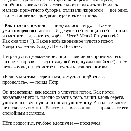
лишённые какой-либо растительности, какого-либо мало-
мальски приметного бугорка, отливали жирнотой — всё одно,
что растопленная дождями буро-красная глина.
«Как тихо и спокойно, — подумалось Пётру. — Какое
умиротворяющее место… И девушка (?) женщина (?) … стоит
и смотрит… и, кажется, ждёт… Чего? Меня? Я нужен ей?..
Как она тиха (!). Какое необыкновенное чувство покоя.
Умиротворение. Услада. Нега. Во мне».
Пётр опустил ублажённое лицо — так он воспринимал его
во сне. Оторвав взгляд от ждущей его, нуждающейся (?) в нём
незнакомки, он посмотрел в густоту речного потока.
«Если мы хотим встретиться, кому-то придётся его
преодолеть», — понял Пётр.
Он представил, как входит в упругий поток. Как поток
захватывает его и, плотно охватив тело, тащит вдоль берега,
унося в неизвестную и непонятную темноту. А
она
всё также
не шевелясь стоит на берегу и — всего лишь — провожает его
спокойным взглядом.
Пётр вздрогнул, глубоко вдохнул и — проснулся.