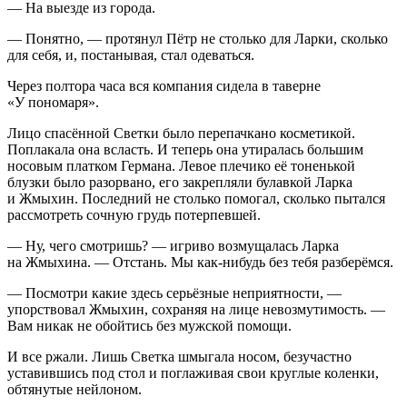
— На выезде из города.
— Понятно, — протянул Пётр не столько для Ларки, сколько
для себя, и, постанывая, стал одеваться.
Через полтора часа вся компания сидела в таверне
«У пономаря».
Лицо спасённой Светки было перепачкано косметикой.
Поплакала она всласть. И теперь она утиралась большим
носовым платком Германа. Левое плечико её тоненькой
блузки было разорвано, его закрепляли булавкой Ларка
и Жмыхин. Последний не столько помогал, сколько пытался
рассмотреть сочную грудь потерпевшей.
— Ну, чего смотришь? — игриво возмущалась Ларка
на Жмыхина. — Отстань. Мы как-нибудь без тебя разберёмся.
— Посмотри какие здесь серьёзные неприятности, —
упорствовал Жмыхин, сохраняя на лице невозмутимость. —
Вам никак не обойтись без мужской помощи.
И все ржали. Лишь Светка шмыгала носом, безучастно
уставившись под стол и поглаживая свои круглые коленки,
обтянутые нейлоном.