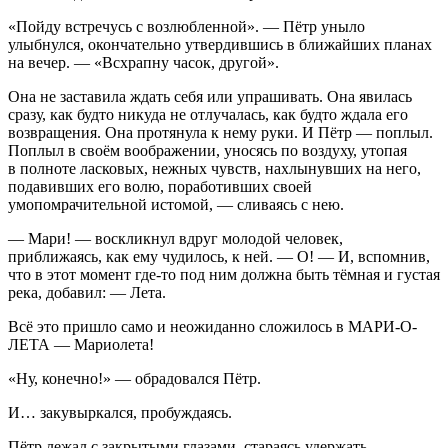
«Пойду
встречусь
с возлюбленной». — Пётр уныло
улыбнулся, окончательно утвердившись в ближайших планах
на вечер. — «Всхрапну часок, другой».
О
на
не заставила ждать себя или упрашивать.
Она
явилась
сразу, как будто никуда не отлучалась, как будто ждала его
возвращения. Она протянула к нему руки. И Пётр — поплыл.
Поплыл в своём воображении, уносясь по воздуху, утопая
в полноте ласковых, нежных чувств, нахлынувших на него,
подавивших его волю, поработивших своей
умопомрачительной истомой, — сливаясь с
нею
.
— Мари! — воскликнул вдруг молодой человек,
приближаясь, как ему чудилось, к ней. — О! — И, вспомнив,
что в этот момент где-то под ним должна быть тёмная и густая
река, добавил: — Лета.
Всё это пришло само и неожиданно сложилось в МАРИ-О-
ЛЕТА — Мариолета!
«Ну, конечно!» — обрадовался Пётр.
И… закувыркался, пробуждаясь.
Пётр лежал с закрытыми глазами, стараясь удержать