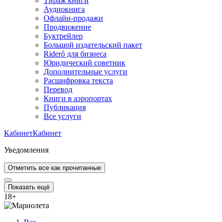
Тираж книги
Аудиокнига
Офлайн-продажи
Продвижение
Буктрейлер
Большой издательский пакет
Rideró для бизнеса
Юридический советник
Дополнительные услуги
Расшифровка текста
Перевод
Книги в аэропортах
Публикация
Все услуги
Кабинет
Кабинет
Уведомления
Отметить все как прочитанные
Показать ещё
18
+