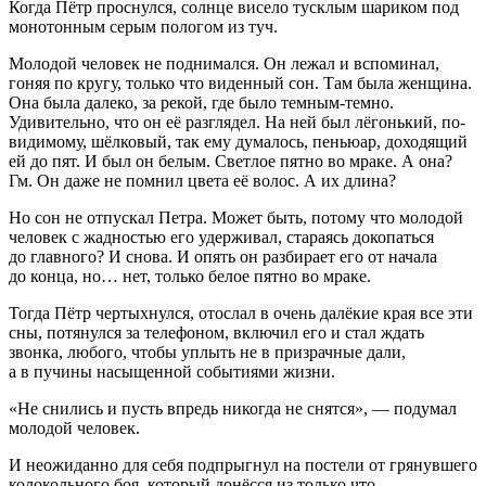
Когда Пётр проснулся, солнце висело тусклым шариком под
монотонным серым пологом из туч.
Молодой человек не поднимался. Он лежал и вспоминал,
гоняя по кругу, только что виденный сон. Там была женщина.
Она была далеко, за рекой, где было темным-темно.
Удивительно, что он её разглядел. На ней был лёгонький, по-
видимому, шёлковый, так ему думалось, пеньюар, доходящий
ей до пят. И был он белым. Светлое пятно во мраке. А она?
Гм. Он даже не помнил цвета её волос. А их длина?
Но сон не отпускал Петра. Может быть, потому что молодой
человек с жадностью его удерживал, стараясь докопаться
до главного? И снова. И опять он разбирает его от начала
до конца, но… нет, только белое пятно во мраке.
Тогда Пётр чертыхнулся, отослал в очень далёкие края все эти
сны, потянулся за телефоном, включил его и стал ждать
звонка, любого, чтобы уплыть не в призрачные дали,
а в пучины насыщенной событиями жизни.
«Не снились и пусть впредь никогда не снятся», — подумал
молодой человек.
И неожиданно для себя подпрыгнул на постели от грянувшего
колокольного боя, который донёсся из только что