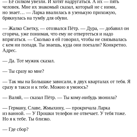
— Её силком увезли. И хотят надругаться. А их — пять
человек. Мне их знакомый сказал, который не с ними,
но знает… — Ларка ввалилась в узенькую прихожую,
брякнулась на тумбу для обуви.
— Жалко Светку, — отозвался Пётр. — Дура, — добавил он
сгоряча, уже понимая, что ему не отвертеться и надо
впрягаться. — Сколько я ей говорил, чтобы не связывалась
с кем ни попадя. Ты знаешь, куда они поехали? Конкретно.
Адрес.
— Да. Тот мужик сказал.
— Ты сразу ко мне?
— Так мы на Большаке зависали, в двух кварталах от тебя. Я
сразу в такси и к тебе. Можно я умоюсь?
— Валяй, — сказал Пётр. — Ты кому-нибудь звонила?
— Герману, Славе, Жмыхину, — прокричала Ларка
из ванной. — У Прошки телефон не отвечает. У тебя тоже.
Но я к тебе. Ты близко.
— Где сбор?