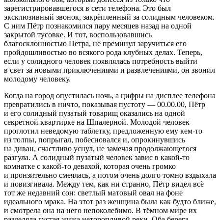
зарегистрировавшегося в сети телефона. Это был
эксклюзивный
звонок, закрёпленный за солидным человеком.
С ним Пётр познакомился пару месяцев назад на одной
закрытой тусовке. И тот, воспользовавшись
благосклонностью Петра, не преминул заручиться его
пройдошливостью во всякого рода клубных делах. Теперь,
если у солидного человек появлялась потребность выйти
в свет за новыми приключениями и развлечениями, он звонил
молодому человеку.
Когда на город опустилась ночь, а цифры на дисплее телефона
превратились в ничто, показывая пустоту — 00.00.00, Пётр
и его солидный пузатый товарищ оказались на одной
секретной квартирке на Шпалерной. Молодой человек
проглотил неведомую таблетку, предложенную ему кем-то
из толпы, попрыгал, побесновался и, опрокинувшись
на диван, счастливо уснул, не замечая продолжающегося
разгула. А солидный пузатый человек завис в какой-то
комнатке с какой-то девахой, которая очень громко
и пронзительно смеялась, а потом очень долго томно вздыхала
и повизгивала. Между тем, как ни странно, Пётр видел всё
тот же недавний сон: светлый матовый овал на фоне
идеального мрака. На этот раз женщина была как будто ближе,
и смотрела она на него непоколебимо. В тёмном мире их
разделяла густая жижа неторопливой реки. Оба берега,