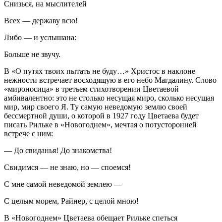
Снизься, на мыслителей
Всех — державу всю!
Либо — и услышана:
Больше не звучу.
В «О путях твоих пытать не буду…» Христос в наклоне
нежности встречает восходящую в его небо Магдалину. Слово
«мироносица» в третьем стихотворении Цветаевой
амбивалентно: это не столько несущая миро, сколько несущая
мир, мир своего Я. Ту самую неведомую землю своей
бессмертной души, о которой в 1927 году Цветаева будет
писать Рильке в «Новогоднем», мечтая о потусторонней
встрече с ним:
— До свиданья! До знакомства!
Свидимся — не знаю, но — споемся!
С мне самой неведомой землею —
С целым морем, Райнер, с целой мною!
В «Новогоднем» Цветаева обещает Рильке спеться