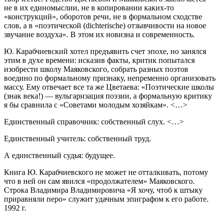
не в их единомыслии, не в копировании каких-то
«конструкций», оборотов речи, не в формальном сходстве
слов, а в «поэтической (dichterische) отзывчивости на новое
звучание воздуха». В этом их новизна и современность.
Ю. Карабчиевский хотел предъявить счет эпохе, но занялся
этим в духе времени: исказив факты, критик попытался
изобрести школу Маяковского, собрать разных поэтов
воедино по формальному признаку, непременно организовать
массу. Ему отвечает все та же Цветаева: «Поэтические школы
(знак века!) — вульгаризация поэзии, а формальную критику
я бы сравнила с «Советами молодым хозяйкам». <…>
Единственный справочник: собственный слух. <…>
Единственный учитель: собственный труд.
А единственный судья: будущее.
Книга Ю. Карабчиевского не может не отталкивать, потому
что в ней он сам явился «продолжателем» Маяковского.
Строка Владимира Владимировича «Я хочу, чтоб к штыку
приравняли перо» служит удачным эпиграфом к его работе.
1992 г.