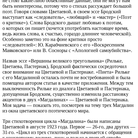
не стоят какие-либо объективные данные, они не могут нам
быть неинтересны, потому что о стихах рассуждает большой
поэт. Говоря словами Цветаевой, в своем эссе Бродский
выступает как «следователь», «любящий» и «мастер» («Поэт
о критике»). Слова Бродского дышат любовью к поэтам,
о которых он пишет (хочется употреблять настоящее время,
ведь жизнь слова, к счастью, гораздо длиннее человеческой).
Особенно заметно это на фоне критики просто
«следователей»: Ю. Карабчиевского с его «Воскресением
Маяковского» или В. Сосноры с «Апологией самоубийства».
Назвав эссе «Вершины великого треугольника» (Рильке,
Цветаева, Пастернак), Бродский фактически сосредоточил
свое внимание на Цветаевой и Пастернаке. «Пиета» Рильке
с его Магдалиной осталась почти не востребованной и была
помещена автором статьи в качестве приложения. Между тем
выключенность Рильке из диалога Цветаевой и Пастернака,
допущенная Бродским, существенно изменила расстановку
акцентов в двух «Магдалинах» — Цветаевой и Пастернака.
Моя задача — показать это, посмотрев на тему трех Магдалин
из окна цветаевского поэтического мира.
Три стихотворения цикла «Магдалина» были написаны
Цветаевой в августе 1923 года. Первое — 26-го, два других —
31-го. «Цикл из трех стихотворений начинается с обращения
к конкретному, видимо, лицу, и только в третьей строфе