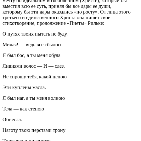
мечту об идеальном возлюбленном (Христе), который бы
вместил всю ее суть, принял бы все дары ее души,
которому бы эти дары оказались «по росту». От лица этого
третьего и единственного Христа она пишет свое
стихотворение, продолжение «Пиеты» Рильке:
О путях твоих пытать не буду,
Милая! — ведь все сбылось.
Я был бос, а ты меня обула
Ливнями волос — И — слез.
Не спрошу тебя, какой ценою
Эти куплены масла.
Я был наг, а ты меня волною
Тела — как стеною
Обнесла.
Наготу твою перстами трону
Тише вод и ниже трав.