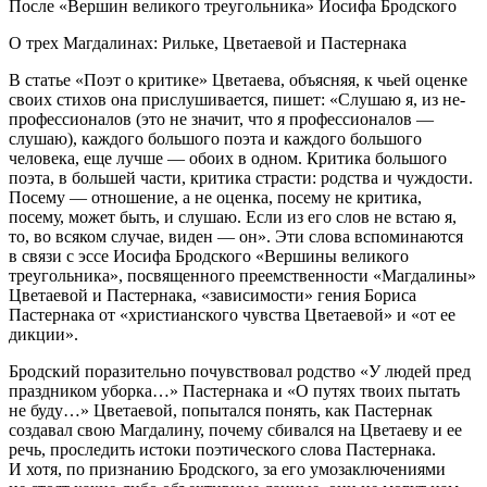
После «Вершин великого треугольника» Иосифа Бродского
О трех Магдалинах: Рильке, Цветаевой и Пастернака
В статье «Поэт о критике» Цветаева, объясняя, к чьей оценке
своих стихов она прислушивается, пишет: «Слушаю я, из не-
профессионалов (это не значит, что я профессионалов —
слушаю), каждого большого поэта и каждого большого
человека, еще лучше — обоих в одном. Критика большого
поэта, в большей части, критика страсти: родства и чуждости.
Посему — отношение, а не оценка, посему не критика,
посему, может быть, и слушаю. Если из его слов не встаю я,
то, во всяком случае, виден — он». Эти слова вспоминаются
в связи с эссе Иосифа Бродского «Вершины великого
треугольника»
, посвященного преемственности «Магдалины»
Цветаевой и Пастернака, «зависимости» гения Бориса
Пастернака от «христианского чувства Цветаевой» и «от ее
дикции».
Бродский поразительно почувствовал родство «У людей пред
праздником уборка…» Пастернака и «О путях твоих пытать
не буду…» Цветаевой, попытался понять, как Пастернак
создавал свою Магдалину, почему сбивался на Цветаеву и ее
речь, проследить истоки поэтического слова Пастернака.
И хотя, по признанию Бродского, за его умозаключениями