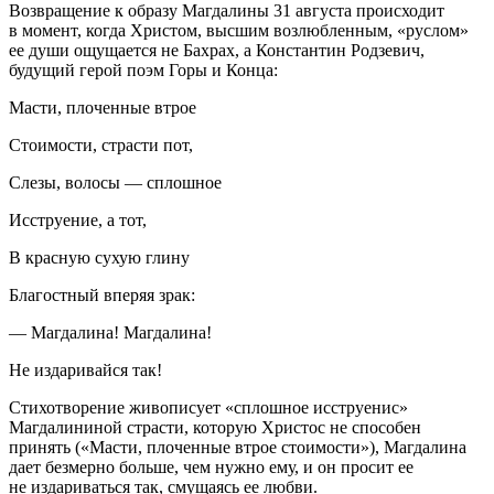
Возвращение к образу Магдалины 31 августа происходит
в момент, когда Христом, высшим возлюбленным, «руслом»
ее души ощущается не Бахрах, а Константин Родзевич,
будущий герой поэм Горы и Конца:
Масти, плоченные втрое
Стоимости, страсти пот,
Слезы, волосы — сплошное
Исструение, а тот,
В красную сухую глину
Благостный вперяя зрак:
— Магдалина! Магдалина!
Не издаривайся так!
Стихотворение живописует «сплошное исструенис»
Магдалининой страсти, которую Христос не способен
принять («Масти, плоченные втрое стоимости»), Магдалина
дает безмерно больше, чем нужно ему, и он просит ее
не издариваться так, смущаясь ее любви.