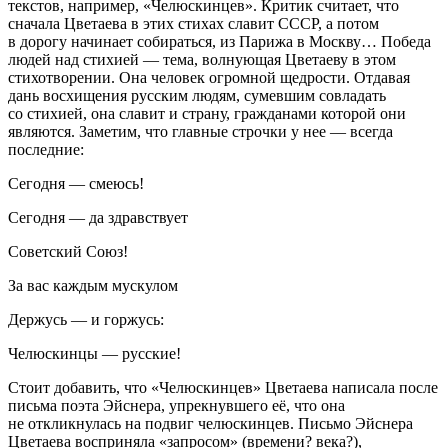
текстов, например, «Челюскинцев». Критик считает, что
сначала Цветаева в этих стихах славит СССР, а потом
в дорогу начинает собираться, из Парижа в Москву… Победа
людей над стихией — тема, волнующая Цветаеву в этом
стихотворении. Она человек огромной щедрости. Отдавая
дань восхищения русским людям, сумевшим совладать
со стихией, она славит и страну, гражданами которой они
являются. Заметим, что главные строчки у нее — всегда
последние:
Сегодня — смеюсь!
Сегодня — да здравствует
Советский Союз!
За вас каждым мускулом
Держусь — и горжусь:
Челюскинцы — русские!
Стоит добавить, что «Челюскинцев» Цветаева написала после
письма поэта Эйснера, упрекнувшего её, что она
не откликнулась на подвиг челюскинцев. Письмо Эйснера
Цветаева восприняла «запросом» (времени? века?),