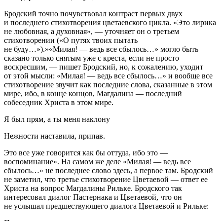
Бродский точно почувствовал контраст первых двух
и последнего стихотворения цветаевского цикла. «Это лирика
не любовная, а духовная», — уточняет он о третьем
стихотворении («О путях твоих пытать
не буду…»).»«Милая! — ведь все сбылось…» могло быть
сказано только снятым уже с креста, если не просто
воскресшим, — пишет Бродский, но, к сожалению, уходит
от этой мысли: «Милая! — ведь все сбылось…» и вообще все
стихотворение звучит как последние слова, сказанные в этом
мире, ибо, в конце концов, Магдалина — последний
собеседник Христа в этом мире.
Я был прям, а ты меня наклону
Нежности наставила, припав.
Это все уже говорится как бы оттуда, ибо это —
воспоминание». На самом же деле «Милая! — ведь все
сбылось…» не последнее слово здесь, а первое там. Бродский
не заметил, что третье стихотворение Цветаевой — ответ ее
Христа на вопрос Магдалины Рильке. Бродского так
интересовал диалог Пастернака и Цветаевой, что он
не услышал предшествующего диалога Цветаевой и Рильке: