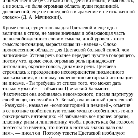
и божественный!)» Стихами она, действительно, изъяснялась,
а не жила, «и была огромная область души подлинной,
дословесной, еще не вошедшей в выражение и не искаженной
словом» (Д. А. Мачинский).
Кроме слова, существовала для Цветаевой и еще одна
величина в стихе, не менее значимая и обнажающая часть
не высвобожденного словом смысла, иной уровень этого
смысла: интонация, вырастающая из «напева». Слово
произнесенное обладает для Цветаевой большей силой, чем
написанное. Устная речь полнее передает чувства говорящего,
потому что, кроме слов, огромная роль принадлежит
интонации, окраске голоса, динамике речи. Цветаева
стремилась к преодолению несовершенства письменного
высказывания, к точному закреплению авторской интонации
на письме. «Ты требуешь от стихов того, что может дать
только музыка!» — объяснял Цветаевой Бальмонт.
Фактически она добивалась невозможного, писала партитуру
своей вещи, неслучайно А. Белый, очарованный цветаевской
«Разлукой», назвал ее «композиторшей и певицей», отметив
в ее поэтике свойственную только музыке особенность точно
фиксировать интонацию: «И забываешь все прочее: образы,
пластику, ритм и лингвистику, чтобы пропеть как бы голосом
поэтессы то именно, что почти в нотных знаках дала она
нам», — писал он. Поэтому тексты Цветаевой изобилуют