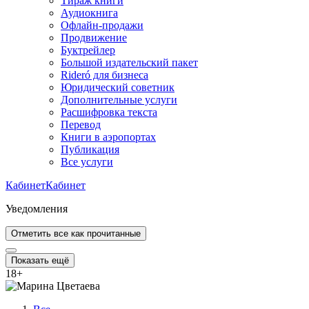
Тираж книги
Аудиокнига
Офлайн-продажи
Продвижение
Буктрейлер
Большой издательский пакет
Rideró для бизнеса
Юридический советник
Дополнительные услуги
Расшифровка текста
Перевод
Книги в аэропортах
Публикация
Все услуги
Кабинет
Кабинет
Уведомления
Отметить все как прочитанные
Показать ещё
18
+