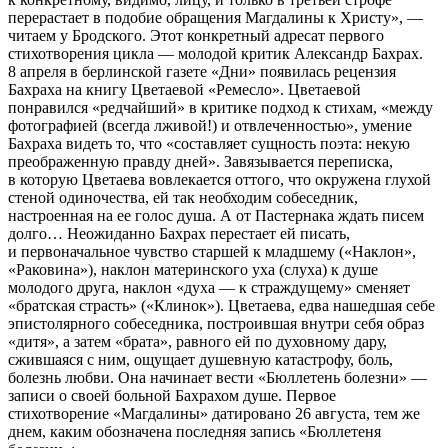
перерастает в подобие обращения Магдалины к Христу», —
читаем у Бродского. Этот конкретный адресат первого
стихотворения цикла — молодой критик Александр Бахрах.
8 апреля в берлинской газете «Дни» появилась рецензия
Бахраха на книгу Цветаевой «Ремесло». Цветаевой
понравился «редчайший» в критике подход к стихам, «между
фотографией (всегда лживой!) и отвлеченностью», умение
Бахраха видеть то, что «составляет сущность поэта: некую
преображенную правду дней». Завязывается переписка,
в которую Цветаева вовлекается оттого, что окружена глухой
стеной одиночества, ей так необходим собеседник,
настроенная на ее голос душа. А от Пастернака ждать писем
долго… Неожиданно Бахрах перестает ей писать,
и первоначальное чувство старшей к младшему («Наклон»,
«Раковина»), наклон материнского уха (слуха) к душе
молодого друга, наклон «духа — к страждущему» сменяет
«братская страсть» («Клинок»). Цветаева, едва нашедшая себе
эпистолярного собеседника, построившая внутри себя образ
«дитя», а затем «брата», равного ей по духовному дару,
сжившаяся с ним, ощущает душевную катастрофу, боль,
болезнь любви. Она начинает вести «Бюллетень болезни» —
записи о своей больной Бахрахом душе. Первое
стихотворение «Магдалины» датировано 26 августа, тем же
днем, каким обозначена последняя запись «Бюллетеня