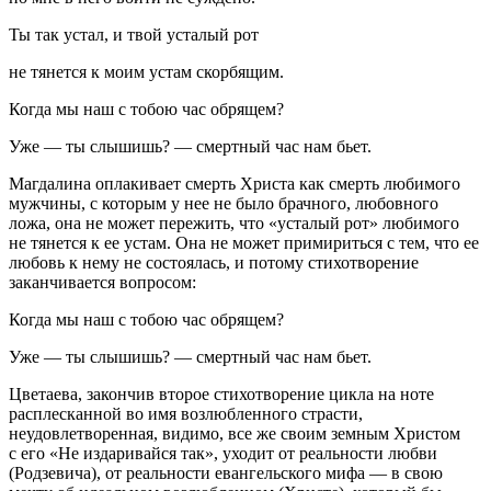
Ты так устал, и твой усталый рот
не тянется к моим устам скорбящим.
Когда мы наш с тобою час обрящем?
Уже — ты слышишь? — смертный час нам бьет
.
Магдалина оплакивает смерть Христа как смерть любимого
мужчины, с которым у нее не было брачного, любовного
ложа, она не может пережить, что «усталый рот» любимого
не тянется к ее устам. Она не может примириться с тем, что ее
любовь к нему не состоялась, и потому стихотворение
заканчивается вопросом:
Когда мы наш с тобою час обрящем?
Уже — ты слышишь? — смертный час нам бьет.
Цветаева, закончив второе стихотворение цикла на ноте
расплесканной во имя возлюбленного страсти,
неудовлетворенная, видимо, все же своим земным Христом
с его «Не издаривайся так», уходит от реальности любви
(Родзевича), от реальности евангельского мифа — в свою