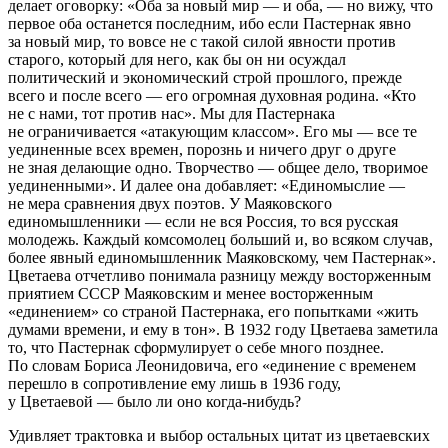
делает оговорку: «Оба за новый мир — и оба, — но вижу, что
первое оба останется последним, ибо если Пастернак явно
за новый мир, то вовсе не с такой силой явности против
старого, который для него, как бы он ни осуждал
политический и экономический строй прошлого, прежде
всего и после всего — его огромная духовная родина. «Кто
не с нами, тот против нас». Мы для Пастернака
не ограничивается «атакующим классом». Его мы — все те
уединенные всех времен, порознь и ничего друг о друге
не зная делающие одно. Творчество — общее дело, творимое
уединенными». И далее она добавляет: «Единомыслие —
не мера сравнения двух поэтов. У Маяковского
единомышленники — если не вся Россия, то вся русская
молодежь. Каждый комсомолец больший и, во всяком случав,
более явный единомышленник Маяковскому, чем Пастернак».
Цветаева отчетливо понимала разницу между восторженным
приятием СССР Маяковским и менее восторженным
«единением» со страной Пастернака, его попытками «жить
думами времени, и ему в тон». В 1932 году Цветаева заметила
то, что Пастернак сформулирует о себе много позднее.
По словам Бориса Леонидовича, его «единение с временем
перешло в сопротивление ему лишь в 1936 году,
у Цветаевой — было ли оно когда-нибудь?
Удивляет трактовка и выбор остальных цитат из цветаевских