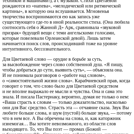
техникой и машинами!), а с музыкой. Стихи Цветаевой
рождаются из «напева», «мелодической или ритмической
картины», в которую она вслушивается. Мгновенья
творчества воспринимаются ею как запись уже
существующего где-то в иной реальности стиха. (Она любила
соотносить себя о Жанной Д» Арк, сравнивала «звуковой
призрак» будущей вещи с теми ангельскими голосами,
которые повелевали Орлеанской девой). Лишь затем
начинается поиск слов, происходивший тоже на уровне
интуитивного, бессознательного.
Для Цветаевой слово — орудие в борьбе за суть,
за высвобождение через слово собственной душ. «Я пишу,
чтобы добраться до сути, выявить суть», — объясняла она.
И не понимала разговоров о «работе над словом»,
о «самостоятельной жизни слова». Карабчиевский прав, когда
говорит о том, что слово было для Цветаевой средством
и не вполне выражало ее мысли и чувства. Она и сама это
знала. И писала Пастернаку, вероятно, думая не только о нем:
«Ваша страсть к словам — только доказательство, насколько
они для Вас средство. Страсть эта — отчаяние сказа. Звук Вы
любите больше слова, и шум (пустой) больше звука, — потому
что в нем все. А Вы обречены на слова, и, как каторжник
изнемогая… Вы хотите невозможного, из области слов
выходящего. То, что Вы поэт — промах (Божий —