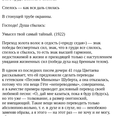
Спелось — как вся даль слилась
В стонущей трубе окраины.
Господи! Душа сбылась:
Умысел твой самый тайный. (1922)
Переход золота волос в седость («приду седая») — знак
победы бессмертных сил, знак, что в груди все слилось,
спелось и сбылось, то есть знак высшей гармонии,
недостижимой в жизни и приходящей только с наступлением
увядания жизненных сил (победа духа над бренным телом).
В одном из последних писем дочери 41 года Цветаева
рассказывает, что ей предложили сделать переводы
к гетевским «Песням Миньоны» Шуберта, а она отказалась,
потому что эти вещи Гёте «непереводимы», совершенны,
и в качестве примера приводит дословный перевод своей
любимой песни: «О, дай мне казаться, пока я буду (сбудусь),
но это уже — толкование, а размер онегинский,
не вмещающий. Такие вещи можно переводить только
абсолюпию-вольно, т. е. в духе и в слухе, но — неизбежно
заменяя образы, а я этого — на этот раз — не хочу и не могу,