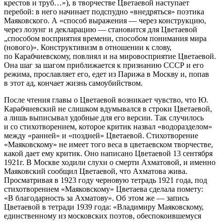
крестов и труб…»), в творчестве Цветаевой наступает
перебой: в него начинает подспудно «внедряться» поэтика
Маяковского. А «способ выражения — через конструкцию,
через лозунг и декларацию — становится для Цветаевой
„способом восприятия времени, способом понимания мира
(нового)». Конструктивизм в отношении к слову,
по Карабчиевскому, повлиял и на мировосприятие Цветаевой.
Она шаг за шагом приближается к признанию СССР и его
режима, прославляет его, едет из Парижа в Москву и, попав
в этот ад, кончает жизнь самоубийством.
После чтения главы о Цветаевой возникает чувство, что Ю.
Карабчиевский не слишком вдумывался в строки Цветаевой,
а лишь выписывал удобные для его версии. Так случилось
и со стихотворением, которое критик назвал «водоразделом»
между «ранней» и «поздней» Цветаевой. Стихотворение
«Маяковскому» не имеет того веса в цветаевском творчестве,
какой дает ему критик. Оно написано Цветаевой 13 сентября
1921г. В Москве ходили слухи о смерти Ахматовой, и именно
Маяковский сообщил Цветаевой, что Ахматова жива.
Просматривая в 1923 году черновую тетрадь 1921 года, под
стихотворением «Маяковскому» Цветаева сделала помету:
«В благодарность за Ахматову». Об этом же — запись
Цветаевой в тетради 1939 года: «Владимиру Маяковскому,
единственному из московских поэтов, обеспокоившемуся