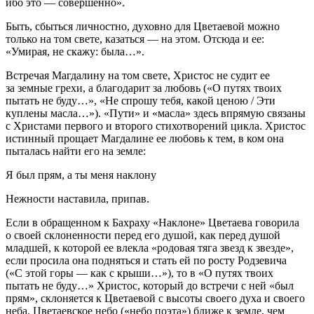
ибо это — совершенно».
Быть, сбыться личностно, духовно для Цветаевой можно
только на том свете, казаться — на этом. Отсюда и ее:
«Умирая, не скажу: была…».
Встречая Магдалину на том свете, Христос не судит ее
за земные грехи, а благодарит за любовь («О путях твоих
пытать не буду…», «Не спрошу тебя, какой ценою / Эти
куплены масла…»). «Пути» и «масла» здесь впрямую связаны
с Христами первого и второго стихотворений цикла. Христос
истинный прощает Магдалине ее любовь к тем, в ком она
пыталась найти его на земле:
Я был прям, а ты меня наклону
Нежности наставила, припав.
Если в обращенном к Бахраху «Наклоне» Цветаева говорила
о своей склоненности перед его душой, как перед душой
младшей, к которой ее влекла «родовая тяга звезд к звезде»,
если просила она подняться и стать ей по росту Родзевича
(«С этой горы — как с крыши…»), то в «О путях твоих
пытать не буду…» Христос, который до встречи с ней «был
прям», склоняется к Цветаевой с высоты своего духа и своего
неба. Цветаевское небо («небо поэта») ближе к земле, чем