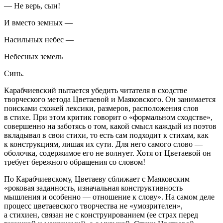
— Не верь, сын!
И вместо земных —
Насильных небес —
Небесных земель
Синь.
Карабчиевский пытается убедить читателя в сходстве
творческого метода Цветаевой и Маяковского. Он занимается
поисками схожей лексики, размеров, расположения слов
в стихе. При этом критик говорит о «формальном сходстве»,
совершенно на заботясь о том, какой смысл каждый из поэтов
вкладывал в свои стихи, то есть сам подходит к стихам, как
к конструкциям, лишая их сути. Для него самого слово —
оболочка, содержимое его не волнует. Хотя от Цветаевой он
требует бережного обращения со словом!
По Карабчиевскому, Цветаеву сближает с Маяковским
«роковая заданность, изначальная конструктивность
мышления и особенно — отношение к слову». На самом деле
процесс цветаевского творчества не «умозрителен»,
а стихиен, связан не с конструированием (ее страх перед