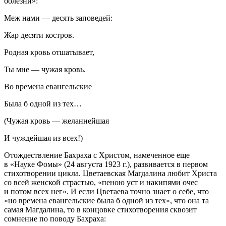
болезни»:
Меж нами — десять заповедей:
Жар десяти костров.
Родная кровь отшатывает,
Ты мне — чужая кровь.
Во времена евангельские
Была б одной из тех…
(Чужая кровь — желаннейшая
И чуждейшая из всех!)
Отождествление Бахраха с Христом, намеченное еще
в «Науке Фомы» (24 августа 1923 г.), развивается в первом
стихотворении цикла. Цветаевская Магдалина любит Христа
со всей женской страстью, «пеною уст и накипями очес
и потом всех нег». И если Цветаева точно знает о себе, что
«но времена евангельские была б одной из тех», что она та
самая Магдалина, то в концовке стихотворения сквозит
сомнение по поводу Бахраха: