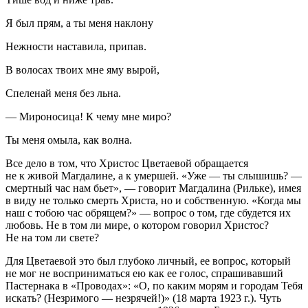
Я был прям, а ты меня наклону
Нежности наставила, припав.
В волосах твоих мне яму вырой,
Спеленай меня без льна.
— Мироносица! К чему мне миро?
Ты меня омыла, как волна.
Все дело в том, что Христос Цветаевой обращается
не к живой Магдалине, а к умершей. «Уже — ты слышишь? —
смертный час нам бьет», — говорит Магдалина (Рильке), имея
в виду не только смерть Христа, но и собственную. «Когда мы
наш с тобою час обрящем?» — вопрос о том, где сбудется их
любовь. Не в том ли мире, о котором говорил Христос?
Не на том ли свете?
Для Цветаевой это был глубоко личный,
ее
вопрос, который
не мог не восприниматься ею как ее голос, спрашивавший
Пастернака в «Проводах»: «О, по каким морям и городам Тебя
искать? (Незримого — незрячей!)» (18 марта 1923 г.). Чуть