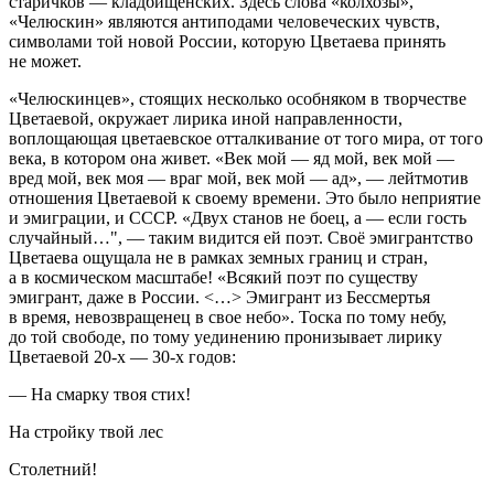
старичков — кладбищенских. Здесь слова «колхозы»,
«Челюскин» являются антиподами человеческих чувств,
символами той новой России, которую Цветаева принять
не может.
«Челюскинцев», стоящих несколько особняком в творчестве
Цветаевой, окружает лирика иной направленности,
воплощающая цветаевское отталкивание от того мира, от того
века, в котором она живет. «Век мой — яд мой, век мой —
вред мой, век моя — враг мой, век мой — ад», — лейтмотив
отношения Цветаевой к своему времени. Это было неприятие
и эмиграции, и СССР. «Двух станов не боец, а — если гость
случайный…", — таким видится ей поэт. Своё эмигрантство
Цветаева ощущала не в рамках земных границ и стран,
а в космическом масштабе! «Всякий поэт по существу
эмигрант, даже в России. <…> Эмигрант из Бессмертья
в время, невозвращенец в свое небо». Тоска по тому небу,
до той свободе, по тому уединению пронизывает лирику
Цветаевой 20-х — 30-х годов:
— На смарку твоя стих!
На стройку твой лес
Столетний!