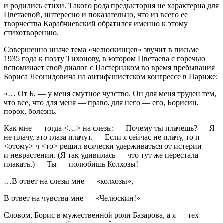
и родились стихи. Такого рода предыстория не характерна для
Цветаевой, интересно и показательно, что из всего ее
творчества Карабчиевский обратился именно к этому
стихотворению.
Совершенно иначе тема «челюскинцев» звучит в письме
1935 года к поэту Тихонову, в котором Цветаева с горечью
вспоминает свой диалог с Пастернаком во время пребывания
Бориса Леонидовича на антифашистском конгрессе в Париже:
«… От Б. — у меня смутное чувство. Он для меня труден тем,
что все, что для меня — право, для него — его, Борисин,
порок, болезнь.
Как мне — тогда <…> на слезы: — Почему ты плачешь? — Я
не плачу, это глаза плачут. — Если я сейчас не плачу, то п
<отому> ч <то> решил всячески удерживаться от истерии
и неврастении. (Я так удивилась — что тут же перестала
плакать.) — Ты — полюбишь Колхозы!
…В ответ на слезы мне — «колхозы»,
В ответ на чувства мне — «Челюскин!»
Словом, Борис в мужественной роли Базарова, а я — тех