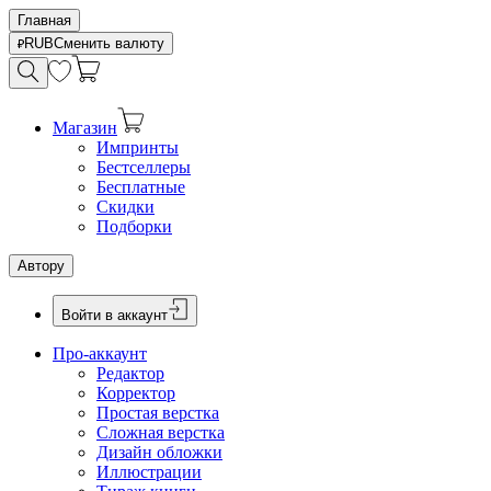
Главная
RUB
Сменить валюту
Магазин
Импринты
Бестселлеры
Бесплатные
Скидки
Подборки
Автору
Войти в аккаунт
Про-аккаунт
Редактор
Корректор
Простая верстка
Сложная верстка
Дизайн обложки
Иллюстрации