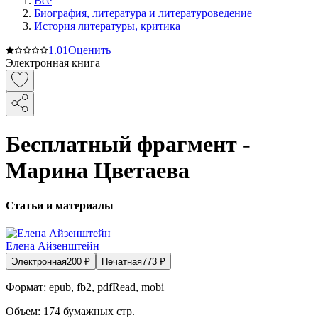
Все
Биография, литература и литературоведение
История литературы, критика
1.0
1
Оценить
Электронная книга
Бесплатный фрагмент -
Марина Цветаева
Статьи и материалы
Елена Айзенштейн
Электронная
200
₽
Печатная
773
₽
Формат:
epub, fb2, pdfRead, mobi
Объем:
174
бумажных стр.