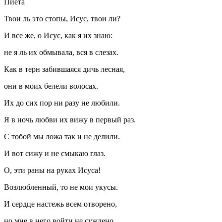
Пиета
Твои ль это стопы, Исус, твои ли?
И все же, о Исус, как я их знаю:
не я ль их обмывала, вся в слезах.
Как в терн забившаяся дичь лесная,
они в моих белели волосах.
Их до сих пор ни разу не любили.
Я в ночь любви их вижу в первый раз.
С тобой мы ложа так и не делили.
И вот сижу и не смыкаю глаз.
О, эти раны на руках Исуса!
Возлюбленный, то не мои укусы.
И сердце настежь всем отворено,
но мне в него войти не суждено.