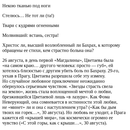
Некою тканью под ноги
Стелюсь… Не тот ли (та!)
Твари с кудрями огненными
Молвивший: встань, сестра!
Христос ли, высший возлюбленный ли Бахрах, к которому
обращены ее стихи, кем страстно больна она?
26 августа, в день первой «Магдалины», Цветаева была
«на самом краю… другого человека: просто — губ», ей
хотелось близостью с другим убить боль по Бахраху. 29-го,
уехав в Прагу, Цветаева разрешила себе эту измену.
Но случайное любовное приключение неожиданно
обернулось серьезным чувством. «Звезды страсть свела
на землю», жизнь стала воплощенной мечтой о любви,
брезжившейся Цветаевой лишь «в лазури». Как Фома
Неверующий, она сомневается в истинности этой любви,
не «минет» ли и она с наступлением утра? («Как бы дым
твоих ни горек…», 30 августа). Но любовь не уходит, а Прага
кажется ей «крышей мира», так космически огромно ее
чувство («С этой горы, как с крыши…», 30 августа).