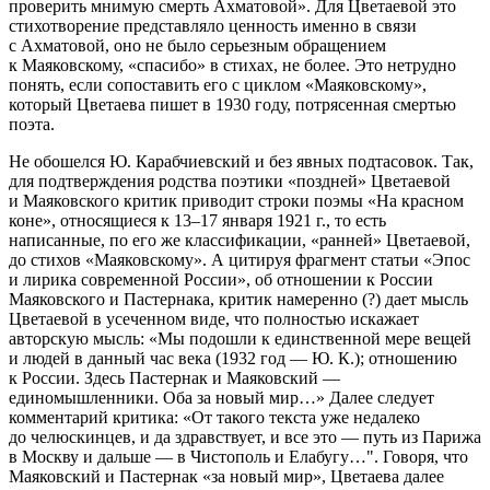
проверить мнимую смерть Ахматовой». Для Цветаевой это
стихотворение представляло ценность именно в связи
с Ахматовой, оно не было серьезным обращением
к Маяковскому, «спасибо» в стихах, не более. Это нетрудно
понять, если сопоставить его с циклом «Маяковскому»,
который Цветаева пишет в 1930 году, потрясенная смертью
поэта.
Не обошелся Ю. Карабчиевский и без явных подтасовок. Так,
для подтверждения родства поэтики «поздней» Цветаевой
и Маяковского критик приводит строки поэмы «На красном
коне», относящиеся к 13–17 января 1921 г., то есть
написанные, по его же классификации, «ранней» Цветаевой,
до стихов «Маяковскому». А цитируя фрагмент статьи «Эпос
и лирика современной России», об отношении к России
Маяковского и Пастернака, критик намеренно (?) дает мысль
Цветаевой в усеченном виде, что полностью искажает
авторскую мысль: «Мы подошли к единственной мере вещей
и людей в данный час века (1932 год — Ю. К.); отношению
к России. Здесь Пастернак и Маяковский —
единомышленники. Оба за новый мир…» Далее следует
комментарий критика: «От такого текста уже недалеко
до челюскинцев, и да здравствует, и все это — путь из Парижа
в Москву и дальше — в Чистополь и Елабугу…". Говоря, что
Маяковский и Пастернак «за новый мир», Цветаева далее