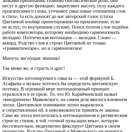
знаками препинания. Помимо синтаксической роли, они
несут и другую функцию: закрепляют высоту, силу каждого
произносимого слова, уточняют смысловые отношения слов
в стихе, то есть доносят до нас авторский голос (стихи
Цветаевой вообще ориентированы на произнесение, если
не вслух, то внутренним слухом). Поиск поэтом слов подобен
работе композитора, которому необходимо гармонизовать
мелодию. Поэтическая интонация — мелодия. Слово —
аккорд. Родство слов в строке Цветаевой не только
«грамматическое», но и гармоническое:
Минута: ми′нущая: минешь!
Так мимо же, и страсть и друг!
Искусство интонируемого смысла — этой формулой Б.
Асафьева о музыке хотелось бы определить цветаевскую
поэтику. В огромной мере интонационный принцип
отразился и в ее прозе. То, что Ю. Карабчиевский назвал
«внедрением» Маяковского, на самом деле явилось влиянием
эпохи. Цветаевское понимание эпохи выразилось
в сопротивлении ей, в невозможности принять ее законы.
Сама же эпоха воплотилась в интонационном и ритмическом
строе ее стихов, в той «точной пульсации века», которую
бессознательно, медиумично фиксирует Цветаева в своем
творчестве. Родство Цветаевой и Маяковского заключается