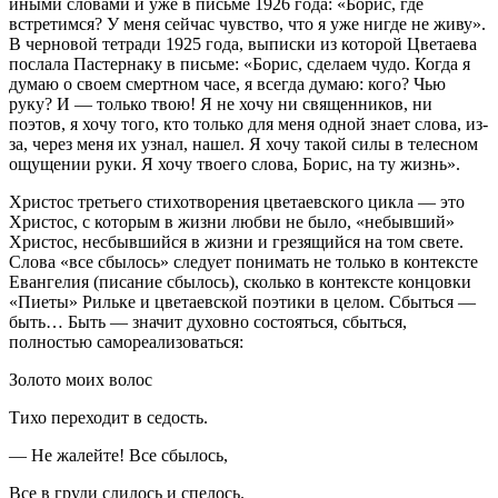
иными словами и уже в письме 1926 года: «Борис, где
встретимся? У меня сейчас чувство, что я уже нигде не живу».
В черновой тетради 1925 года, выписки из которой Цветаева
послала Пастернаку в письме: «Борис, сделаем чудо. Когда я
думаю о своем смертном часе, я всегда думаю: кого? Чью
руку? И — только твою! Я не хочу ни священников, ни
поэтов, я хочу того, кто только для меня одной знает слова, из-
за, через меня их узнал, нашел. Я хочу такой силы в телесном
ощущении руки. Я хочу твоего слова, Борис, на ту жизнь».
Христос третьего стихотворения цветаевского цикла — это
Христос, с которым в жизни любви не было, «небывший»
Христос, несбывшийся в жизни и грезящийся на том свете.
Слова «все сбылось» следует понимать не только в контексте
Евангелия (писание сбылось), сколько в контексте концовки
«Пиеты» Рильке и цветаевской поэтики в целом. Сбыться —
быть… Быть — значит духовно состояться, сбыться,
полностью самореализоваться:
Золото моих волос
Тихо переходит в седость.
— Не жалейте! Все сбылось,
Все в груди слилось и спелось.