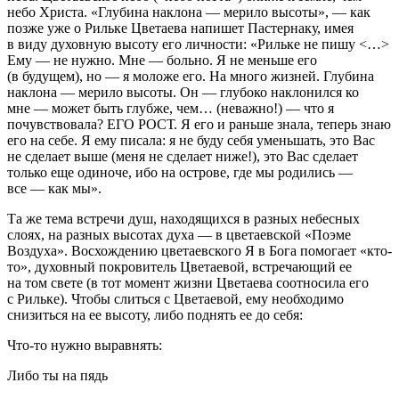
небо Христа. «Глубина наклона — мерило высоты», — как
позже уже о Рильке Цветаева напишет Пастернаку, имея
в виду духовную высоту его личности: «Рильке не пишу <…>
Ему — не нужно. Мне — больно. Я не меньше его
(в будущем), но — я моложе его. На много жизней. Глубина
наклона — мерило высоты. Он — глубоко наклонился ко
мне — может быть глубже, чем… (неважно!) — что я
почувствовала? ЕГО РОСТ. Я его и раньше знала, теперь знаю
его на себе. Я ему писала: я не буду себя уменьшать, это Вас
не сделает выше (меня не сделает ниже!), это Вас сделает
только еще одиноче, ибо на острове, где мы родились —
все — как мы».
Та же тема встречи душ, находящихся в разных небесных
слоях, на разных высотах духа — в цветаевской «Поэме
Воздуха». Восхождению цветаевского Я в Бога помогает «кто-
то», духовный покровитель Цветаевой, встречающий ее
на том свете (в тот момент жизни Цветаева соотносила его
с Рильке). Чтобы слиться с Цветаевой, ему необходимо
снизиться на ее высоту, либо поднять ее до себя:
Что-то нужно выравнять:
Либо ты на пядь