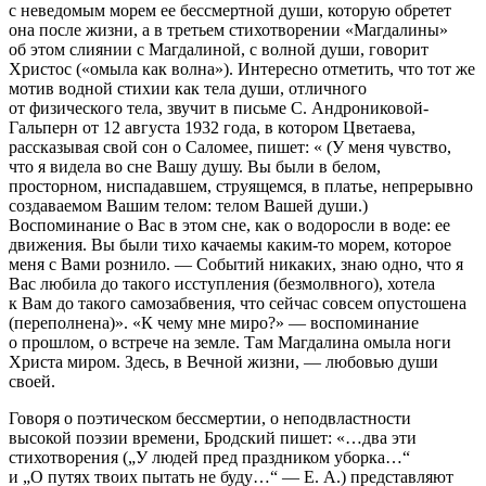
с неведомым морем ее бессмертной души, которую обретет
она после жизни, а в третьем стихотворении «Магдалины»
об этом слиянии с Магдалиной, с волной души, говорит
Христос («омыла как волна»). Интересно отметить, что тот же
мотив водной стихии как тела души, отличного
от физического тела, звучит в письме С. Андрониковой-
Гальперн от 12 августа 1932 года, в котором Цветаева,
рассказывая свой сон о Саломее, пишет: « (У меня чувство,
что я видела во сне Вашу душу. Вы были в белом,
просторном, ниспадавшем, струящемся, в платье, непрерывно
создаваемом Вашим телом: телом Вашей души.)
Воспоминание о Вас в этом сне, как о водоросли в воде: ее
движения. Вы были тихо качаемы каким-то морем, которое
меня с Вами рознило. — Событий никаких, знаю одно, что я
Вас любила до такого исступления (безмолвного), хотела
к Вам до такого самозабвения, что сейчас совсем опустошена
(переполнена)». «К чему мне миро?» — воспоминание
о прошлом, о встрече на земле. Там Магдалина омыла ноги
Христа миром. Здесь, в Вечной жизни, — любовью души
своей.
Говоря о поэтическом бессмертии, о неподвластности
высокой поэзии времени, Бродский пишет: «…два эти
стихотворения („У людей пред праздником уборка…“
и „О путях твоих пытать не буду…“ — Е. А.) представляют