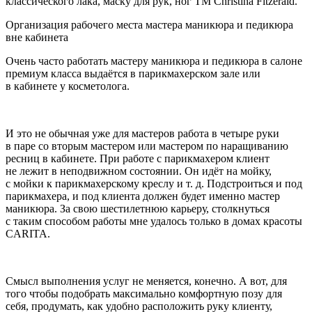
классического лака, маску для рук, ног ТМ Christina Fitzerald.
Организация рабочего места мастера маникюра и педикюра
вне кабинета
Очень часто работать мастеру маникюра и педикюра в салоне
премиум класса выдаётся в парикмахерском зале или
в кабинете у косметолога.
И это не обычная уже для мастеров работа в четыре руки
в паре со вторым мастером или мастером по наращиванию
ресниц в кабинете. При работе с парикмахером клиент
не лежит в неподвижном состоянии. Он идёт на мойку,
с мойки к парикмахерскому креслу и т. д. Подстроиться и под
парикмахера, и под клиента должен будет именно мастер
маникюра. За свою шест
илетн
юю карьеру, столкнуться
с таким способом работы мне удалось только в домах красоты
CARITA.
Смысл выполнения услуг не меняется, конечно. А вот, для
того чтобы подобрать максимально комфортную позу для
себя, продумать, как удобно расположить руку клиенту,