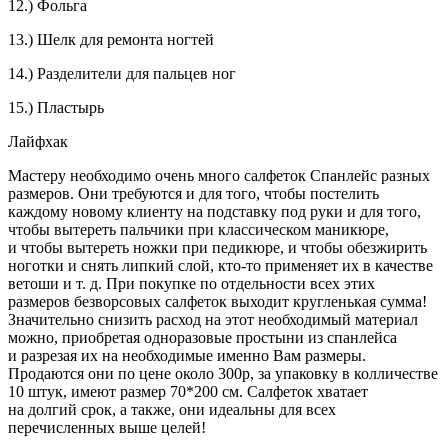
12.) Фольга
13.) Шелк для ремонта ногтей
14.) Разделители для пальцев ног
15.) Пластырь
Лайфхак
Мастеру необходимо очень много салфеток Спанлейс разных
размеров. Они требуются и для того, чтобы постелить
каждому новому клиенту на подставку под руки и для того,
чтобы вытереть пальчики при классическом маникюре,
и чтобы вытереть ножки при
педик
юре, и чтобы обезжирить
ноготки и снять липкий слой, кто-то применяет их в качестве
ветоши и т. д. При покупке по отдельности всех этих
размеров безворсовых салфеток выходит кругленькая сумма!
Значительно снизить расход на этот необходимый материал
можно, приобретая одноразовые простыни из спанлейса
и разрезая их на необходимые именно Вам размеры.
Продаются они по цене около 300р, за упаковку в колличестве
10 штук, имеют размер 70*200 см. Салфеток хватает
на долгий срок, а также, они идеальны для всех
перечисленных выше целей!