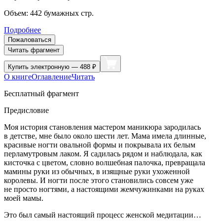
Объем:
442
бумажных стр.
Подробнее
Пожаловаться
Читать фрагмент
Купить
электронную — 488 ₽
О книге
Оглавление
Читать
Бесплатный фрагмент
Предисловие
Моя история становления мастером маникюра зародилась
в детстве, мне было около шести лет. Мама имела длинные,
красивые ногти овальной формы и покрывала их белым
перламутровым лаком. Я садилась рядом и наблюдала, как
кисточка с цветом, словно волшебная палочка, превращала
мамины руки из обычных, в изящные руки ухоженной
королевы. И ногти после этого становились совсем уже
не просто ногтями, а настоящими жемчужинками на руках
моей мамы.
Это был самый настоящий процесс женской медитации…