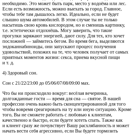
необходимо. Это может быть парк, место у водоёма или лес.
Если есть возможность, можно выехать за город. Главное,
чтобы тебе там дышалось легко. Идеально, если не будет
слышно шума автомобилей. В этом случае ты не только
насытишь свою кровь кислородом, но и сменишь картинку,
т.е. эстетически отдохнёшь. Могу заверить, что такие
прогулки заряжают энергией, дают силу. Для тех, кто хочет
посложней — займитесь бегом. Во время бега, выделяются
эндоканнабиноиды
, они запускают процесс получения
удовольствий, похожих на те, что человек получает от самых
приятных моментов жизни:
секс
а, приема вкусной пищи
и т. д.
4) Здоровый сон.
Сон с 21/22/23:00 до 05/06/07/08/09:00 мах.
Что бы ни происходило вокруг: весёлая вечеринка,
долгожданные гости — время для сна — святое. В нашей
профессии очень важно быть сконцентрированной для того
чтобы вовремя среагировать на ту или иную ситуацию. Кроме
того, Вы не сможете работать с любовью к клиентам,
качественно и быстро, если будете хотеть спать. Также как
и клиент сразу же почувствует Вашу расхлябанность и может
начать вести себя агрессивно, если Вы будете тормозить