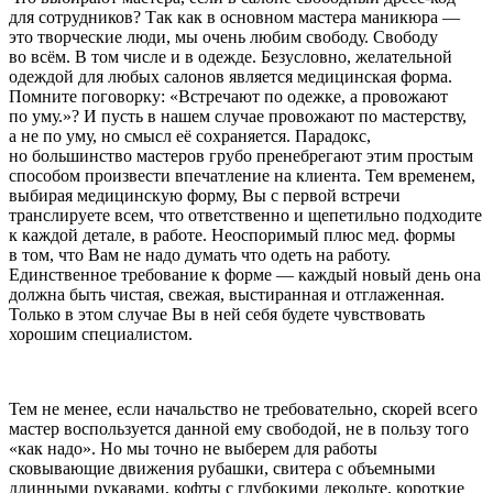
для сотрудников? Так как в основном мастера маникюра —
это творческие люди, мы очень любим свободу. Свободу
во всём. В том числе и в одежде. Безусловно, желательной
одеждой для любых салонов является медицинская форма.
Помните поговорку: «Встречают по одежке, а провожают
по уму.»? И пусть в нашем случае провожают по мастерству,
а не по уму, но смысл её сохраняется. Парадокс,
но большинство мастеров грубо пренебрегают этим простым
способом произвести впечатление на клиента. Тем временем,
выбирая медицинскую форму, Вы с первой встречи
транслируете всем, что ответственно и щепетильно подходите
к каждой детале, в работе. Неоспоримый плюс мед. формы
в том, что Вам не надо думать что одеть на работу.
Единственное требование к форме — каждый новый день она
должна быть чистая, свежая, выстиранная и отглаженная.
Только в этом случае Вы в ней себя будете чувствовать
хорошим специалистом.
Тем не менее, если начальство не требовательно, скорей всего
мастер воспользуется данной ему свободой, не в пользу того
«как надо». Но мы точно не выберем для работы
сковывающие движения рубашки, свитера с объемными
длинными рукавами, кофты с глубокими декольте, короткие