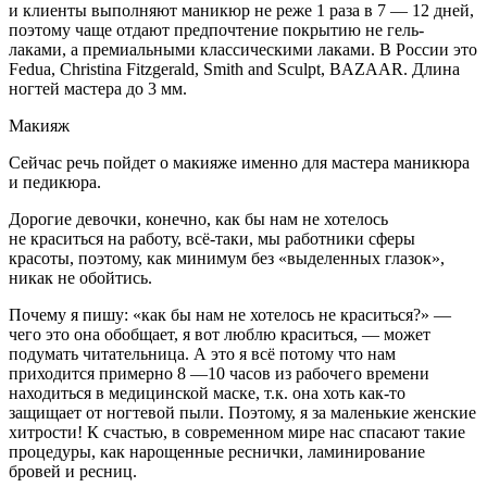
и клиенты выполняют маникюр не реже 1 раза в 7 — 12 дней,
поэтому чаще отдают предпочтение покрытию не гель-
лаками, а премиальными классическими лаками. В
Росси
и это
Fedua, Christina Fitzgerald, Smith and Sculpt, BAZAAR. Длина
ногтей мастера до 3 мм.
Макияж
Сейчас речь пойдет о макияже именно для мастера маникюра
и
педик
юра.
Дорогие девочки, конечно, как бы нам не хотелось
не краситься на работу, всё-таки, мы работники сферы
красоты, поэтому, как минимум без «выделенных глазок»,
никак не обойтись.
Почему я пишу: «как бы нам не хотелось не краситься?» —
чего это она обобщает, я вот люблю краситься, — может
подумать читательница. А это я всё потому что нам
приходится примерно 8 —10 часов из рабочего времени
находиться в медицинской маске, т.к. она хоть как-то
защищает от ногтевой пыли. Поэтому, я за маленькие женские
хитрости! К счастью, в современном мире нас спасают такие
процедуры, как нарощенные реснички, ламинирование
бровей и ресниц.