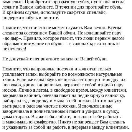
замшевые. Приобретите прозрачную губку, пусть она всегда
лежит в Вашем кабинете. В течении дня протирайте обувь.
В крайнем случае, используйте салфетки-спенлайс,
но держите обувь в чистоте.
Помните, что ничего не может служить Вам вечно. Всегда
следите за состоянием Вашей обуви. Не изнашивайте пару
«до дыр». Правило, которое гласит, что люди первым делом
обращают внимание на обувь — в салонах красоты никто
не отменял!
Не допускайте неприятного запаха от Вашей обуви.
Помните, что капроновые носочки и колготки только
усиливают запах, выбирайте по возможности натуральные
ткани. Если же ваша обувь не позволяет присутствия других
носочков, кроме капроновых, держите с собой вторую пару
носков. Лично я летом, в свободное время, между клиентами,
закрывала кабинет, одевала пакет на
педик
юрную ванночку,
набирала туда водичку и мыла в ней ножки. Потом насухо
вытирала и одевала чистые носочки. Использованные
заворачивала в полиэтиленовый пакет и убирала в сумку,
дома стирала. Вы же себя любите, позвольте себе работать
в максимально комфортно. Никто не запрещает Вам следить
и ухаживать за собой на работе, в перерыве между клиентами.