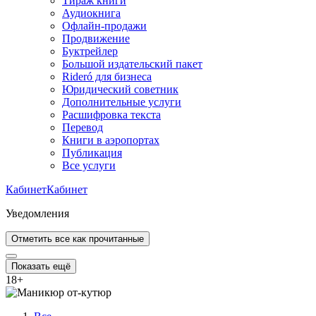
Тираж книги
Аудиокнига
Офлайн-продажи
Продвижение
Буктрейлер
Большой издательский пакет
Rideró для бизнеса
Юридический советник
Дополнительные услуги
Расшифровка текста
Перевод
Книги в аэропортах
Публикация
Все услуги
Кабинет
Кабинет
Уведомления
Отметить все как прочитанные
Показать ещё
18
+