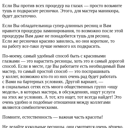
Если Вы против всех процедур на глазах — просто возьмите
тушь и подкрасьте реснички. Этого, для мастера маникюра,
будет достаточно.
Если Вы обладательница супер-длинных ресниц и Вам
нравится процедура ламинирования, то возможно после этой
процедуры Вам даже не понадобится тушь для ресниц.
Если же реснички красиво завились, но они короткие, то
на работу все-таки лучше немного их подкрасить.
По-моему, самый удобный способ быть с красивыми
глазками — это нарастить ресницы, хоть это и самый дорогой
способ. Если в месте, где Вы работаете есть необходимый Вам
мастер, то самый простой способ — это поспрашивать
у коллег, возможно кто-то из них очень рад будет работать
с Вами на бартерных условиях. Другой вариант, —
в социальных сетях есть много общественных групп «ищу
модель», в которых мастера, в обсуждениях, ищут услуги
на этих же условиях. А тот, кто ищет, тот всегда найдет! Это
очень удобно и подобные отношения между коллегами
являются симбиотическими
.
Помните, естественность — важная часть красоты!
Не делайте кукольные ресницы, они смотрятся очень дёшево.