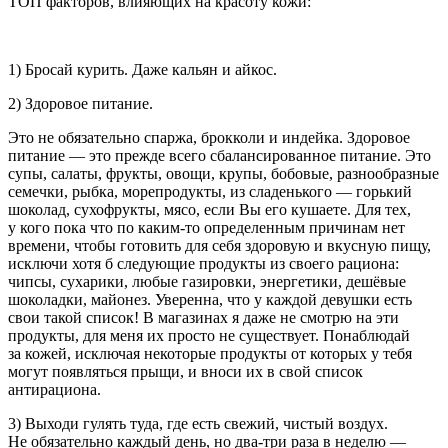
ТОП факторов, влияющих на красоту кожи:
1) Бросай
курит
ь. Даже кальян и айкос.
2) Здоровое питание.
Это не обязательно спаржа, брокколи и индейка. Здоровое
питание — это прежде всего сбалансированное питание. Это
супы, салаты, фрукты, овощи, крупы, бобовые, разнообразные
семечки, рыбка, морепродукты, из сладенького — горький
шоколад, сухофрукты, мясо, если Вы его кушаете. Для тех,
у кого пока что по каким-то определенным причинам нет
времени, чтобы готовить для себя здоровую и вкусную пищу,
исключи хотя б следующие продукты из своего рациона:
чипсы, сухарики, любые газировки, энергетики, дешёвые
шоколадки, майонез. Уверенна, что у каждой девушки есть
свои такой список! В магазинах я даже не смотрю на эти
продукты, для меня их просто не существует. Понаблюдай
за кожей, исключая некоторые продукты от которых у тебя
могут появляться прыщи, и вноси их в свой список
антирациона.
3) Выходи гулять туда, где есть свежий, чистый воздух.
Не обязательно каждый день, но два-три раза в неделю —