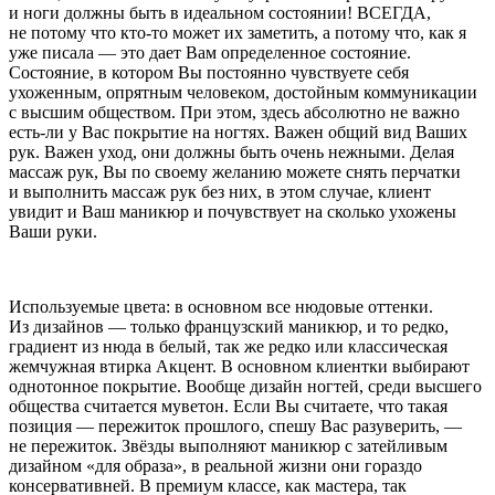
и ноги должны быть в идеальном состоянии! ВСЕГДА,
не потому что кто-то может их заметить, а потому что, как я
уже писала — это дает Вам определенное состояние.
Состояние, в котором Вы постоянно чувствуете себя
ухоженным, опрятным человеком, достойным коммуникации
с высшим обществом. При этом, здесь абсолютно не важно
есть-ли у Вас покрытие на ногтях. Важен общий вид Ваших
рук. Важен уход, они должны быть очень нежными. Делая
массаж рук, Вы по своему желанию можете снять перчатки
и выполнить массаж рук без них, в этом случае, клиент
увидит и Ваш маникюр и почувствует на сколько ухожены
Ваши руки.
Используемые цвета: в основном все нюдовые оттенки.
Из дизайнов — только французский маникюр, и то редко,
градиент из нюда в белый, так же редко или классическая
жемчужная втирка Акцент. В основном клиентки выбирают
однотонное покрытие. Вообще дизайн ногтей, среди высшего
общества считается муветон. Если Вы считаете, что такая
позиция — пережиток прошлого, спешу Вас разуверить, —
не пережиток. Звёзды выполняют маникюр с затейливым
дизайном «для образа», в реальной жизни они гораздо
консервативней
. В премиум классе, как мастера, так