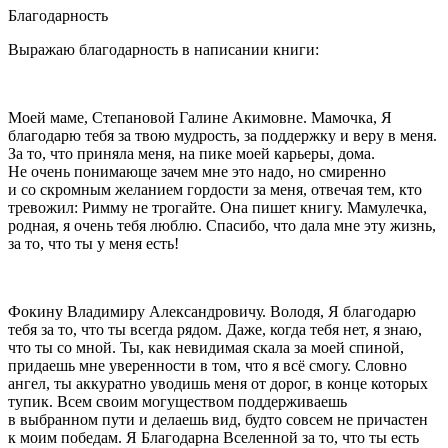
Благодарность
Выражаю благодарность в написании книги:
Моей маме, Степановой Галине Акимовне. Мамочка, Я
благодарю тебя за твою мудрость, за поддержку и веру в меня.
За то, что приняла меня, на пике моей карьеры, дома.
Не очень понимающе зачем мне это надо, но смиренно
и со скромным желанием гордости за меня, отвечая тем, кто
тревожил: Римму не трогайте. Она пишет книгу. Мамулечка,
родная, я очень тебя люблю. Спасибо, что дала мне эту жизнь,
за то, что ты у меня есть!
Фокину Владимиру Александровичу. Володя, Я благодарю
тебя за то, что ты всегда рядом. Даже, когда тебя нет, я знаю,
что ты со мной. Ты, как невидимая скала за моей спиной,
придаешь мне уверенности в том, что я всё смогу. Словно
ангел, ты аккуратно уводишь меня от дорог, в конце которых
тупик. Всем своим могуществом поддерживаешь
в выбранном пути и делаешь вид, будто совсем не причастен
к моим победам. Я Благодарна Вселенной за то, что ты есть