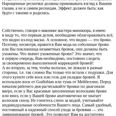
Нарощенные реснички должны приковывать взгляд к Вашим
глазам, а не к самим ресницам. Эффект должен быть: как
будто с такими и родилась.
Собственно, говоря о макияже мастера маникюра, я имею
в виду то, что первым делом, необходимо облагораживать всё,
что видно из-под маски. А основное, что видно — это брови.
Поэтому, несмотря, нравится Вам мода на соболиные брови
или Вы поклонница незаметных бровок, они должны быть
ухожены. Что значит ухоженные брови? Это значит, что
в первую очередь, Вам необходимо, постоянно следить
за своевременно выполненной коррекцией бровей!
А во вторую, за тем, чтобы волоски, не лежали в разные
стороны, т.е. так словно Вы только что встали с подушки. Для
этого купите себе воск или гель для укладки бровей. Я
использую воск от Graftobian или тушь от Мейбеллин. Перед
началом рабочего дня расчесывайте бровки по диагонали
вверх, если у Вас красивые заполненные волосками брови
или вниз, если у Вашей брови анатомически не хватает
волосков снизу. Не гонитесь слепо за модой, учитывайте
индивидуальные особенности Вашего лица. Самый удобный,
постоянный и надежный способ ухода за бровями — это
ламинирование бровей. Это позволит Вам на достаточно