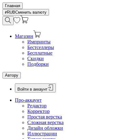
Главная
RUB
Сменить валюту
Магазин
Импринты
Бестселлеры
Бесплатные
Скидки
Подборки
Автору
Войти в аккаунт
Про-аккаунт
Редактор
Корректор
Простая верстка
Сложная верстка
Дизайн обложки
Иллюстрации