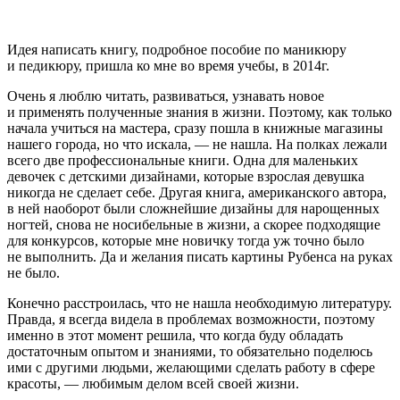
Идея написать книгу, подробное пособие по маникюру
и
педик
юру, пришла ко мне во время учебы, в 2014г.
Очень я люблю читать, развиваться, узнавать новое
и применять полученные знания в жизни. Поэтому, как только
начала учиться на мастера, сразу пошла в книжные магазины
нашего города, но что искала, — не нашла. На полках лежали
всего две профессиональные книги. Одна для маленьких
девочек с детскими дизайнами, которые взрослая девушка
никогда не сделает себе. Другая книга,
америк
анского автора,
в ней наоборот были сложнейшие дизайны для нарощенных
ногтей, снова не носибельные в жизни, а скорее подходящие
для конкурсов, которые мне новичку тогда уж точно было
не выполнить. Да и желания писать картины Рубенса на руках
не было.
Конечно расстроилась, что не нашла необходимую литературу.
Правда, я всегда видела в проблемах возможности, поэтому
именно в этот момент решила, что когда буду обладать
достаточным опытом и знаниями, то обязательно поделюсь
ими с другими людьми, желающими сделать работу в сфере
красоты, — любимым делом всей своей жизни.