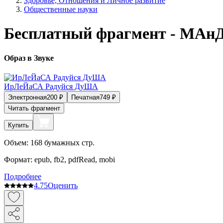
Здоровье, Отношения и Личное развитие
Общественные науки
Бесплатный фрагмент - МАн
Образ в Звуке
ИрЛеЙаСА Радуйся ДуША
Электронная
200
₽
Печатная
749
₽
Читать фрагмент
Купить
Объем:
168
бумажных стр.
Формат:
epub, fb2, pdfRead, mobi
Подробнее
4.7
5
Оценить