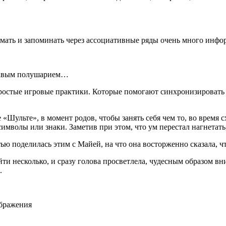
ать и запоминать через ассоциативные ряды очень много инфо
правым полушарием…
ростые игровые практики. Которые помогают синхронизировать д
Шульте», в момент родов, чтобы занять себя чем то, во время сх
имволы или знаки. Заметив при этом, что ум перестал нагнетать,
ью поделилась этим с Майей, на что она восторженно сказала,
йти несколько, и сразу голова просветлела, чудесным образом 
.
ображения