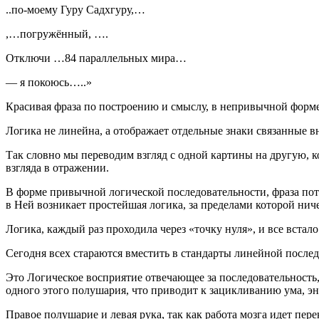
..по-моему Гуру Садхгуру,…
,…погружённый, ….
Отключи …84 параллельных мира…
— я покоюсь…..»
Красивая фраза по построению и смыслу, в непривычной форм
Логика не линейна, а отображает отдельные знаки связанные 
Так словно мы переводим взгляд с одной картины на другую, к
взгляда в отражении.
В форме привычной логической последовательности, фраза поте
в Ней возникает простейшая логика, за пределами которой ниче
Логика, каждый раз проходила через «точку нуля», и все встал
Сегодня всех стараются вместить в стандарты линейной после
Это Логическое восприятие отвечающее за последовательность
одного этого полушария, что приводит к зацикливанию ума, э
Правое полушарие и левая рука, так как работа мозга идет пере