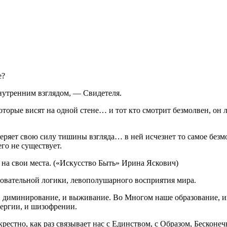
е?
внутренним взглядом, — Свидетеля.
оторые висят на одной стене… и тот кто смотрит безмолвен, он 
ряет свою силу тишины взгляда… в ней исчезнет то самое безмол
го не существует.
о на свои места. («Искусство Быть» Ирина Яскович)
довательной логики, левополушарного восприятия мира.
, диминирование, и выживание. Во Многом наше образование, и
нергии, и шизофрении.
крестно, как раз связывает нас с Единством, с Образом, Бесконе