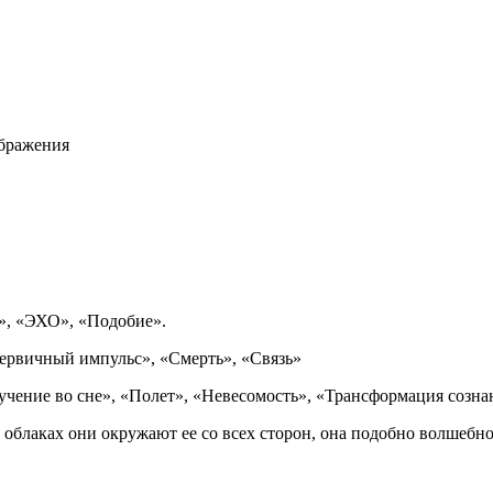
ображения
», «ЭХО», «Подобие».
вичный импульс», «Смерть», «Связь»
ение во сне», «Полет», «Невесомость», «Трансформация созна
 облаках они окружают ее со всех сторон, она подобно волшебн