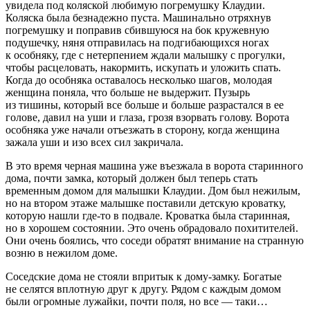
увидела под коляской любимую погремушку Клаудии.
Коляска была безнадежно пуста. Машинально отряхнув
погремушку и поправив сбившуюся на бок кружевную
подушечку, няня отправилась на подгибающихся ногах
к особняку, где с нетерпением ждали малышку с прогулки,
чтобы расцеловать, накормить, искупать и уложить спать.
Когда до особняка оставалось несколько шагов, молодая
женщина поняла, что больше не выдержит. Пузырь
из тишины, который все больше и больше разрастался в ее
голове, давил на уши и глаза, грозя взорвать голову. Ворота
особняка уже начали отъезжать в сторону, когда женщина
зажала уши и изо всех сил закричала.
В это время черная машина уже въезжала в ворота старинного
дома, почти замка, который должен был теперь стать
временным домом для малышки Клаудии. Дом был нежилым,
но на втором этаже малышке поставили детскую кроватку,
которую нашли где-то в подвале. Кроватка была старинная,
но в хорошем состоянии. Это очень обрадовало похитителей.
Они очень боялись, что соседи обратят внимание на странную
возню в нежилом доме.
Соседские дома не стояли впритык к дому-замку. Богатые
не селятся вплотную друг к другу. Рядом с каждым домом
были огромные лужайки, почти поля, но все — таки…