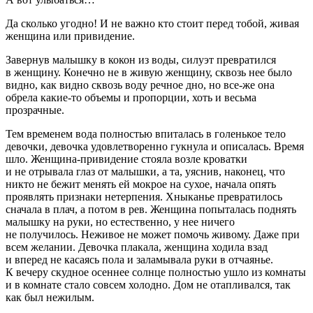
Да сколько угодно! И не важно кто стоит перед тобой, живая
женщина или привидение.
Завернув малышку в кокон из воды, силуэт превратился
в женщину. Конечно не в живую женщину, сквозь нее было
видно, как видно сквозь воду речное дно, но все-же она
обрела какие-то объемы и пропорции, хоть и весьма
прозрачные.
Тем временем вода полностью впиталась в голенькое тело
девочки, девочка удовлетворенно гукнула и описалась. Время
шло. Женщина-привидение стояла возле кроватки
и не отрывала глаз от малышки, а та, уяснив, наконец, что
никто не бежит менять ей мокрое на сухое, начала опять
проявлять признаки нетерпения. Хныканье превратилось
сначала в плач, а потом в рев. Женщина попыталась поднять
малышку на руки, но естественно, у нее ничего
не получилось. Неживое не может помочь живому. Даже при
всем желании. Девочка плакала, женщина ходила взад
и вперед не касаясь пола и заламывала руки в отчаянье.
К вечеру скудное осеннее солнце полностью ушло из комнаты
и в комнате стало совсем холодно. Дом не отапливался, так
как был нежилым.