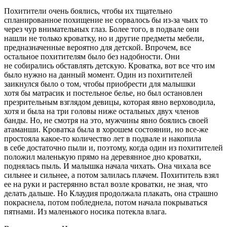
Похитители очень боялись, чтобы их тщательно
спланированное похищение не сорвалось бы из-за чьих то
через чур внимательных глаз. Более того, в подвале они
нашли не только кроватку, но и другие предметы мебели,
предназначенные вероятно для детской. Впрочем, все
остальное похитителям было без надобности. Они
не собирались обставлять детскую. Кроватка, вот все что им
было нужно на данный момент. Один из похитителей
заикнулся было о том, чтобы приобрести для малышки
хотя бы матрасик и постельное белье, но был остановлен
презрительным взглядом девицы, которая явно верховодила,
хотя и была на три головы ниже остальных двух
член
ов
банды. Но, не смотря на это, мужчины явно боялись своей
атаманши. Кроватка была в хорошем состоянии, но все-же
простояла какое-то количество лет в подвале и накопила
в себе достаточно пыли и, поэтому, когда один из похитителей
положил маленькую прямо на деревянное дно кроватки,
поднялась пыль. И малышка начала чихать. Она чихала все
сильнее и сильнее, а потом залилась плачем. Похититель взял
ее на руки и растерянно встал возле кроватки, не зная, что
делать дальше. Но Клаудия продолжала плакать, она страшно
покраснела, потом побледнела, потом начала покрываться
пятнами. Из маленького носика потекла влага.