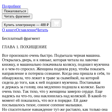
Подробнее
Пожаловаться
Читать фрагмент
Купить
электронную — 488 ₽
О книге
Оглавление
Читать
Бесплатный фрагмент
ГЛАВА 1. ПОХИЩЕНИЕ
Все произошло очень быстро. Подъехала черная машина.
Открылась дверь, и к няньке, которая читала на лавочке
книжку, и машинально покачивала коляску, подошел мужчина
и о чем-то спросил. Женщина подняла руку, чтобы показать
направление и потеряла сознание. Когда она пришла в себя, то
обнаружила, что лежит в траве за скамейкой, на которой
сидела до того, как к ней подошел мужчина. Постанывая
и держась за голову, она медленно подошла к коляске. Было
очень тихо. Так тихо, что у женщины замерло сердце. Еще
надеясь на что-то, она наклонилась над коляской. В какой-то
момент ей показалось, что все в порядке. Ей даже
послышалось тихое, сонное сопение малышки.
Но спасительное наваждение тут-же растаяло, как только она