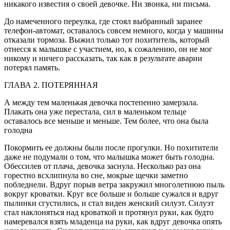
никакого известия о своей девочке. Ни звонка, ни письма.
До намеченного переулка, где стоял выбранный заранее
телефон-автомат, оставалось совсем немного, когда у машины
отказали тормоза. Выжил только тот похититель, который
отнесся к малышке с участием, но, к сожалению, он не мог
никому и ничего рассказать, так как в результате аварии
потерял память.
ГЛАВА 2. ПОТЕРЯННАЯ
А между тем маленькая девочка постепенно замерзала.
Плакать она уже перестала, сил в маленьком тельце
оставалось все меньше и меньше. Тем более, что она была
голодна
Покормить ее должны были после прогулки. Но похитители
даже не подумали о том, что малышка может быть голодна.
Обессилев от плача, девочка заснула. Несколько раз она
горестно всхлипнула во сне, мокрые щечки заметно
побледнели. Вдруг порыв ветра закружил многолетнюю пыль
вокруг кроватки. Круг все больше и больше сужался и вдруг
пылинки сгустились, и стал виден женский силуэт. Силуэт
стал наклоняться над кроваткой и протянул руки, как будто
намеревался взять младенца на руки, как вдруг девочка опять