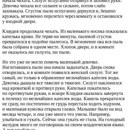
начала чихать. Силуэт испуганно отпрянул и заломил руки.
Девочка чихала все сильнее и сильнее, потом слабо
захныкала. Сгусток пыли испуганно дернулся и, бешено
кружась, мгновенно перелетел через комнату и остановился
у входной двери.
Клаудия продолжала чихать. Из маленького носика показалась
капелька крови. Не теряя ни минуты, пылевой сгусток
превратился в подобие пылесоса. В мгновение ока вся пыль
была собрана в одном месте. Хлопок двери, и в комнате
не оказалось ни силуэта, ни пыли.
Но это уже не могло помочь маленькой девочке.
Наглотавшись пыли она начала задыхаться. Дверь снова
отворилась, и в комнате появился женский силуэт. Тот же
самый, но только в обрамление мельчайших капелек воды.
Девочка дышала все тяжелее и тяжелее. Силуэт наклонился
над кроваткой и протянул руки. Капельки покатились
по протянутым рукам, и вскоре Клаудия оказалась завернута
в пеленку из мельчайших капелек воды. Кашель прекратился
не сразу, но постепенно ее грудь перестала ходить ходуном,
и маленькая куколка открыла глазки. Малышке было на вид
месяца четыре, и она уже много что умела. Например,
улыбаться и гукать. Сейчас она гукать не стала. На голодный
желудок много не поговоришь на своем младенческом языке.
А вот улыбаться…