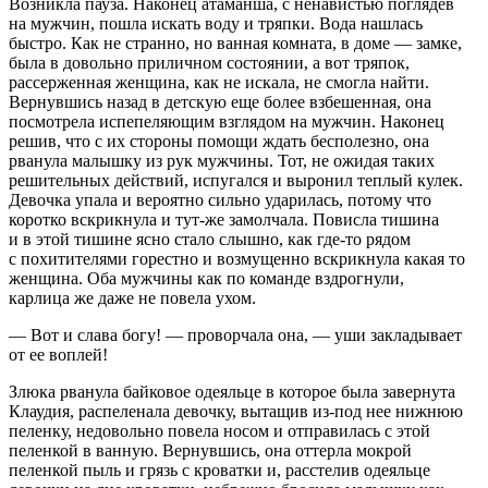
Возникла пауза. Наконец атаманша, с ненавистью поглядев
на мужчин, пошла искать воду и тряпки. Вода нашлась
быстро. Как не странно, но ванная комната, в доме — замке,
была в довольно приличном состоянии, а вот тряпок,
рассерженная женщина, как не искала, не смогла найти.
Вернувшись назад в детскую еще более взбешенная, она
посмотрела испепеляющим взглядом на мужчин. Наконец
решив, что с их стороны помощи ждать бесполезно, она
рванула малышку из рук мужчины. Тот, не ожидая таких
решительных действий, испугался и выронил теплый кулек.
Девочка упала и вероятно сильно ударилась, потому что
коротко вскрикнула и тут-же замолчала. Повисла тишина
и в этой тишине ясно стало слышно, как где-то рядом
с похитителями горестно и возмущенно вскрикнула какая то
женщина. Оба мужчины как по команде вздрогнули,
карлица же даже не повела ухом.
— Вот и слава богу! — проворчала она, — уши закладывает
от ее воплей!
Злюка рванула байковое одеяльце в которое была завернута
Клаудия, распеленала девочку, вытащив из-под нее нижнюю
пеленку, недовольно повела носом и отправилась с этой
пеленкой в ванную. Вернувшись, она оттерла мокрой
пеленкой пыль и грязь с кроватки и, расстелив одеяльце