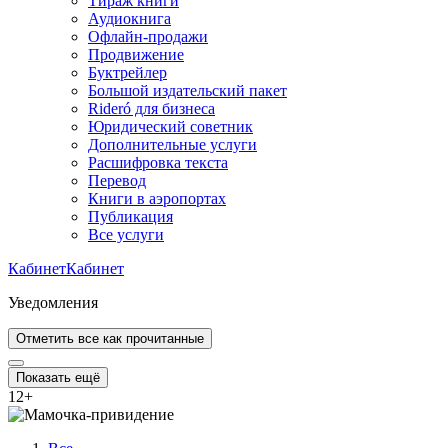
Тираж книги
Аудиокнига
Офлайн-продажи
Продвижение
Буктрейлер
Большой издательский пакет
Rideró для бизнеса
Юридический советник
Дополнительные услуги
Расшифровка текста
Перевод
Книги в аэропортах
Публикация
Все услуги
Кабинет
Кабинет
Уведомления
Отметить все как прочитанные
Показать ещё
12
+