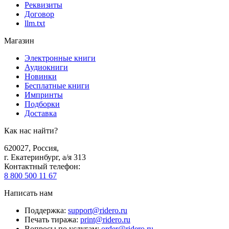
Реквизиты
Договор
llm.txt
Магазин
Электронные книги
Аудиокниги
Новинки
Бесплатные книги
Импринты
Подборки
Доставка
Как нас найти?
620027
,
Россия
,
г. Екатеринбург, а/я 313
Контактный телефон
:
8 800 500 11 67
Написать нам
Поддержка
:
support@ridero.ru
Печать тиража
:
print@ridero.ru
Вопросы по услугам
:
order@ridero.ru