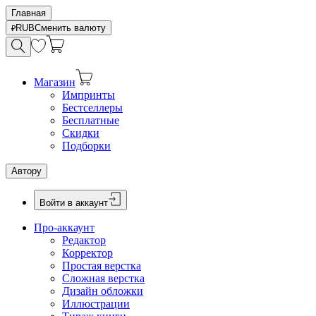
Главная
RUB
Сменить валюту
Магазин
Импринты
Бестселлеры
Бесплатные
Скидки
Подборки
Автору
Войти в аккаунт
Про-аккаунт
Редактор
Корректор
Простая верстка
Сложная верстка
Дизайн обложки
Иллюстрации