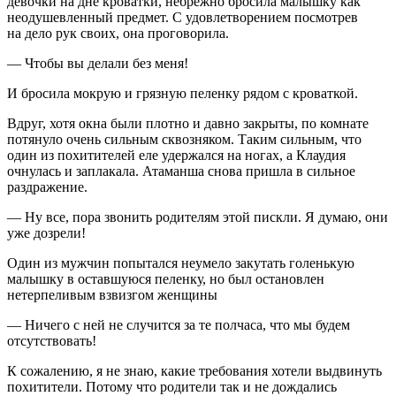
девочки на дне кроватки, небрежно бросила малышку как
неодушевленный предмет. С удовлетворением посмотрев
на дело рук своих, она проговорила.
— Чтобы вы делали без меня!
И бросила мокрую и грязную пеленку рядом с кроваткой.
Вдруг, хотя окна были плотно и давно закрыты, по комнате
потянуло очень сильным сквозняком. Таким сильным, что
один из похитителей еле удержался на ногах, а Клаудия
очнулась и заплакала. Атаманша снова пришла в сильное
раздражение.
— Ну все, пора звонить родителям этой пискли. Я думаю, они
уже дозрели!
Один из мужчин попытался неумело закутать голенькую
малышку в оставшуюся пеленку, но был остановлен
нетерпеливым взвизгом женщины
— Ничего с ней не случится за те полчаса, что мы будем
отсутствовать!
К сожалению, я не знаю, какие требования хотели выдвинуть
похитители. Потому что родители так и не дождались