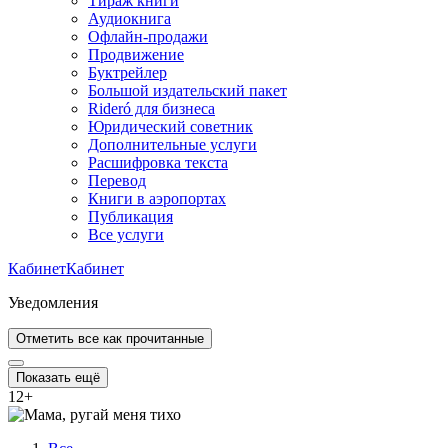
Тираж книги
Аудиокнига
Офлайн-продажи
Продвижение
Буктрейлер
Большой издательский пакет
Rideró для бизнеса
Юридический советник
Дополнительные услуги
Расшифровка текста
Перевод
Книги в аэропортах
Публикация
Все услуги
Кабинет
Кабинет
Уведомления
Отметить все как прочитанные
Показать ещё
12
+