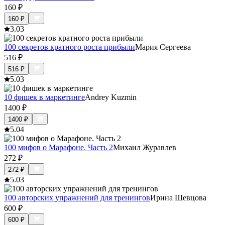
160
₽
160
₽
3.0
3
100 секретов кратного роста прибыли
Мария Сергеева
516
₽
516
₽
5.0
3
10 фишек в маркетинге
Andrey Kuzmin
1400
₽
1400
₽
5.0
4
100 мифов о Марафоне. Часть 2
Михаил Журавлев
272
₽
272
₽
5.0
3
100 авторских упражнений для тренингов
Ирина Шевцова
600
₽
600
₽