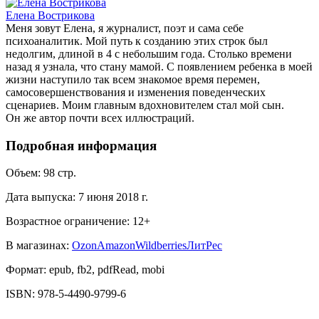
Елена Вострикова
Меня зовут Елена, я журналист, поэт и сама себе
психоаналитик. Мой путь к созданию этих строк был
недолгим, длиной в 4 с небольшим года. Столько времени
назад я узнала, что стану мамой. С появлением ребенка в моей
жизни наступило так всем знакомое время перемен,
самосовершенствования и изменения поведенческих
сценариев. Моим главным вдохновителем стал мой сын.
Он же автор почти всех иллюстраций.
Подробная информация
Объем:
98
стр.
Дата выпуска:
7 июня 2018 г.
Возрастное ограничение:
12
+
В магазинах:
Ozon
Amazon
Wildberries
ЛитРес
Формат:
epub, fb2, pdfRead, mobi
ISBN:
978-5-4490-9799-6