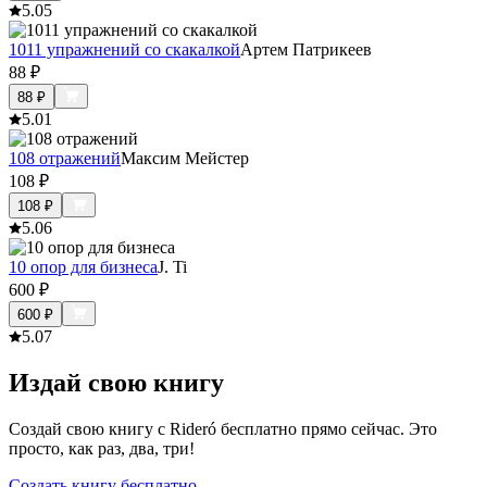
5.0
5
1011 упражнений со скакалкой
Артем Патрикеев
88
₽
88
₽
5.0
1
108 отражений
Максим Мейстер
108
₽
108
₽
5.0
6
10 опор для бизнеса
J. Ti
600
₽
600
₽
5.0
7
Издай свою книгу
Создай свою книгу с Rideró бесплатно прямо сейчас. Это
просто, как раз, два, три!
Создать книгу бесплатно