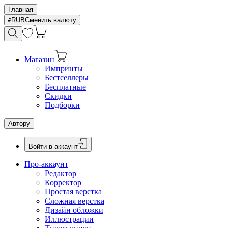
Главная
RUB
Сменить валюту
Магазин
Импринты
Бестселлеры
Бесплатные
Скидки
Подборки
Автору
Войти в аккаунт
Про-аккаунт
Редактор
Корректор
Простая верстка
Сложная верстка
Дизайн обложки
Иллюстрации