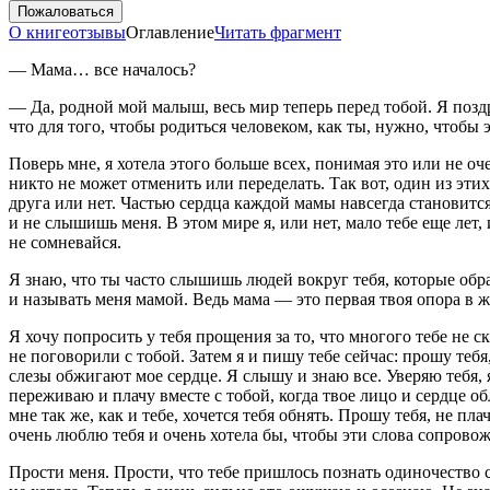
Пожаловаться
О книге
отзывы
Оглавление
Читать фрагмент
— Мама… все началось?
— Да, родной мой малыш, весь мир теперь перед тобой. Я позд
что для того, чтобы родиться человеком, как ты, нужно, чтобы 
Поверь мне, я хотела этого больше всех, понимая это или не о
никто не может отменить или переделать. Так вот, один из эти
друга или нет. Частью сердца каждой мамы навсегда становится
и не слышишь меня. В этом мире я, или нет, мало тебе еще лет
не сомневайся.
Я знаю, что ты часто слышишь людей вокруг тебя, которые обр
и называть меня мамой. Ведь мама — это первая твоя опора в жи
Я хочу попросить у тебя прощения за то, что многого тебе не 
не поговорили с тобой. Затем я и пишу тебе сейчас: прошу тебя
слезы обжигают мое сердце. Я слышу и знаю все. Уверяю тебя, 
переживаю и плачу вместе с тобой, когда твое лицо и сердце о
мне так же, как и тебе, хочется тебя обнять. Прошу тебя, не пл
очень люблю тебя и очень хотела бы, чтобы эти слова сопровож
Прости меня. Прости, что тебе пришлось познать одиночество с