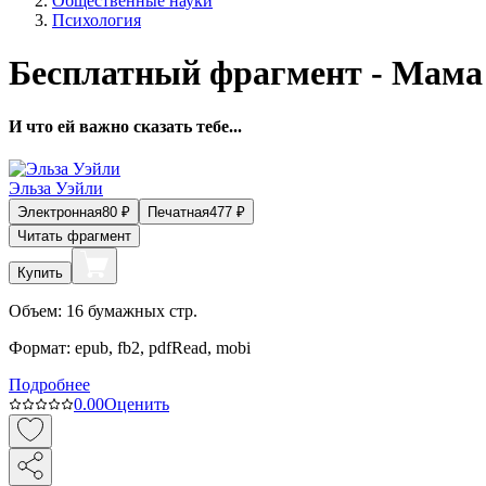
Общественные науки
Психология
Бесплатный фрагмент - Мама
И что ей важно сказать тебе...
Эльза Уэйли
Электронная
80
₽
Печатная
477
₽
Читать фрагмент
Купить
Объем:
16
бумажных стр.
Формат:
epub, fb2, pdfRead, mobi
Подробнее
0.0
0
Оценить