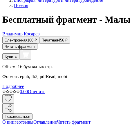
Биография, литература и литературоведение
Поэзия
Бесплатный фрагмент - Мал
Владимир Косарев
Электронная
100
₽
Печатная
456
₽
Читать фрагмент
Купить
Объем:
16
бумажных стр.
Формат:
epub, fb2, pdfRead, mobi
Подробнее
0.0
0
Оценить
Пожаловаться
О книге
отзывы
Оглавление
Читать фрагмент