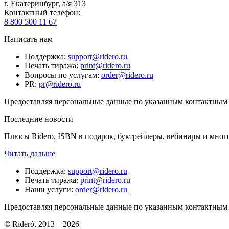
г. Екатеринбург, а/я 313
Контактный телефон
:
8 800 500 11 67
Написать нам
Поддержка
:
support@ridero.ru
Печать тиража
:
print@ridero.ru
Вопросы по услугам
:
order@ridero.ru
PR
:
pr@ridero.ru
Предоставляя персональные данные по указанным контактным д
Последние новости
Плюсы Rideró, ISBN в подарок, буктрейлеры, вебинары и мног
Читать дальше
Поддержка
:
support@ridero.ru
Печать тиража
:
print@ridero.ru
Наши услуги
:
order@ridero.ru
Предоставляя персональные данные по указанным контактным д
© Rideró, 2013—
2026