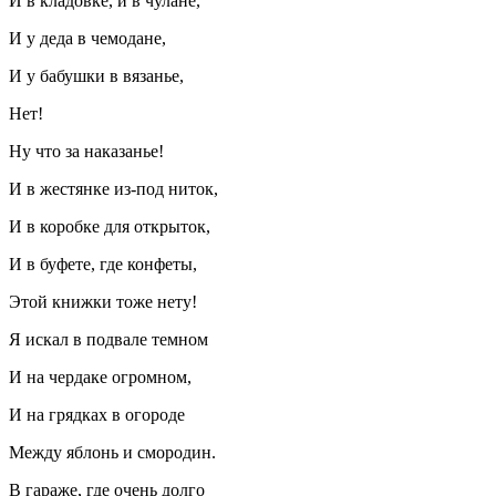
И в кладовке, и в чулане,
И у деда в чемодане,
И у бабушки в вязанье,
Нет!
Ну что за наказанье!
И в жестянке из-под ниток,
И в коробке для открыток,
И в буфете, где конфеты,
Этой книжки тоже нету!
Я искал в подвале темном
И на чердаке огромном,
И на грядках в огороде
Между яблонь и смородин.
В гараже, где очень долго